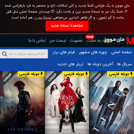
مای موویز با یک طراحی کاملاً جدید و کلی امکانات تازه و منحصر به فرد بازطراحی شده
🎉 حتماً یک سر به نسخهٔ جدید بزن و راحت بگرد 😊 چیدمان صفحهٔ اصلی مثل قبل
مانده تا گم نشوی ، و اگر ظاهر تازه‌تری می‌خواهی
نسخهٔ مدرن
هم آماده است.
مشاهدهٔ نسخهٔ جدید
new
ورود به سایت
عضویت
لیست من
تماس با ما
صفحه اصلی
چهره های مشهور
فیلم های برتر
سریال ها
آخرین دوبله ها
تریلر های جدید
دوبله فارسی
دوبله فارسی
دوبله فارسی
1080P
1080P
1080P