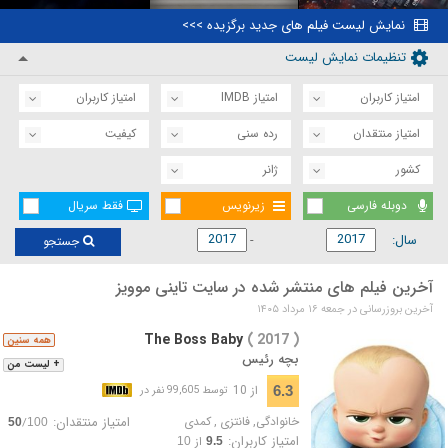
نمایش لیست فیلم های جدید برگزیده >>>
تنظیمات نمایش لیست
امتیاز کاربران
امتیاز IMDB
امتیاز کاربران
امتیاز منتقدان
رده سنی
کیفیت
کشور
ژانر
دوبله فارسی
زیرنویس
فقط سریال
سال:
جستجو
آخرین فیلم های منتشر شده در سایت تاینی موویز
آخرین بروزرسانی در جمعه ۱۶ مرداد ۱۴۰۵
The Boss Baby
( 2017 )
همه سنین
بچه رئیس
+ لیست من
از 10
6.3
توسط 99,605 نفر در
خانوادگی
,
فانتزی
,
کمدی
امتیاز منتقدان:
/
50
100
امتیاز کاربران:
از
10
9.5