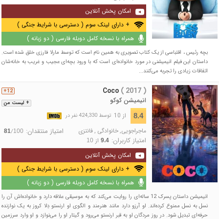
امکان پخش آنلاین
+ دارای لینک سوم ( دسترسی با شرایط جنگی )
همراه با نسخه کامل دوبله فارسی ( دو زبانه )
بچه رئیس ، اقتباسی از یک کتاب تصویری به همین نام است که توسط مارلا فارزی خلق شده است.
داستان این فیلم انیمیشنی در مورد خانواده‌ای است که با ورود بچه‌ای عجیب و غریب به خانه‌شان
اتفاقات زیادی را تجربه می‌کنند...
Coco
( 2017 )
12+
انیمیشن کوکو
+ لیست من
از 10
8.4
توسط 424,330 نفر در
ماجراجویی
,
خانوادگی
,
فانتزی
امتیاز منتقدان:
/
81
100
امتیاز کاربران:
از
10
9.4
امکان پخش آنلاین
+ دارای لینک سوم ( دسترسی با شرایط جنگی )
همراه با نسخه کامل دوبله فارسی ( دو زبانه )
انیمیشن داستان پسرک 12 ساله‌ای را روایت می‌کند که به موسیقی علاقه دارد و خانواده‌اش آن را
نسل به نسل ممنوع کرده‌اند. او آرزو دارد مانند هنرمند و الگوی او ارنستو دِلا کروز به یک نوازنده
حرفه‌ای تبدیل شود. در روز مردگان او به قبر ارنستو می‌رود و گیتار او را می‌نوازد و او وارد سرزمین