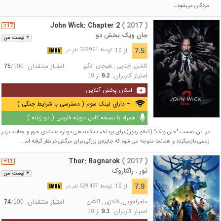
مردگان می‌شود…
John Wick: Chapter 2
( 2017 )
17+
جان ویک بخش دو
+ لیست من
از 10
7.5
توسط 328,921 نفر در
اکشن
,
جنایی
,
هیجان انگیز
امتیاز منتقدان:
/
75
100
امتیاز کاربران:
از
10
9.2
امکان پخش آنلاین
+ دارای لینک سوم ( دسترسی با شرایط جنگی )
همراه با نسخه کامل دوبله فارسی ( دو زبانه )
در این قسمت "جان ویک" (کیانو ریوز) برای پرداخت یک بدهی دوباره به دنیای جرم و جنایات زیر
زمینی بازمیگردد و همانجا متوجه می شود که جایزه‌ی بزرگی برای مرگش در نظر گرفته اند...
Thor: Ragnarok
( 2017 )
13+
ثور : راگناروک
+ لیست من
از 10
7.9
توسط 529,487 نفر در
ماجراجویی
,
فانتزی
,
اکشن
امتیاز منتقدان:
/
74
100
امتیاز کاربران:
از
10
9.1