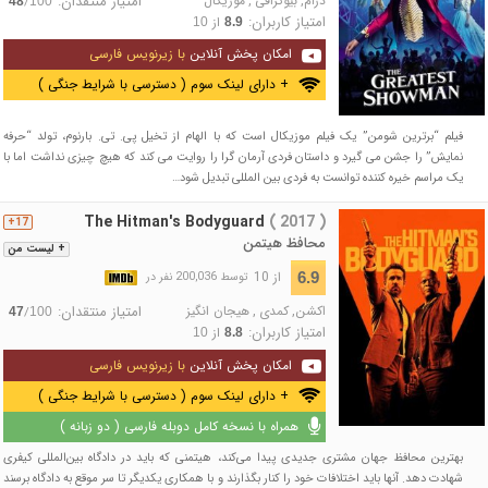
درام
,
بیوگرافی
,
موزیکال
امتیاز منتقدان:
/
48
100
امتیاز کاربران:
از
10
8.9
امکان پخش آنلاین
با زیرنویس فارسی
+ دارای لینک سوم ( دسترسی با شرایط جنگی )
فیلم “برترین شومن” یک فیلم موزیکال است که با الهام از تخیل پی. تی. بارنوم، تولد “حرفه
نمایش” را جشن می گیرد و داستان فردی آرمان گرا را روایت می کند که هیچ چیزی نداشت اما با
یک مراسم خیره کننده توانست به فردی بین المللی تبدیل شود…
The Hitman's Bodyguard
( 2017 )
17+
محافظ هیتمن
+ لیست من
از 10
6.9
توسط 200,036 نفر در
اکشن
,
کمدی
,
هیجان انگیز
امتیاز منتقدان:
/
47
100
امتیاز کاربران:
از
10
8.8
امکان پخش آنلاین
با زیرنویس فارسی
+ دارای لینک سوم ( دسترسی با شرایط جنگی )
همراه با نسخه کامل دوبله فارسی ( دو زبانه )
بهترین محافظ جهان مشتری جدیدی پیدا می‌کند، هیتمنی که باید در دادگاه بین‌المللی کیفری
شهادت دهد. آنها باید اختلافات خود را کنار بگذارند و با همکاری یکدیگر تا سر موقع به دادگاه برسند