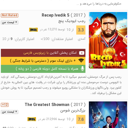
حکم‌فرمایی به دریاها را می‌دهد و ...
Recep Ivedik 5
( 2017 )
Not Rated
رجب ایودیک پنج
+ لیست من
از 10
3.3
توسط 13,270 نفر در
کمدی
امتیاز منتقدان:
امتیاز کاربران:
/
از
10
9
-
100
امکان پخش آنلاین
با زیرنویس فارسی
+ دارای لینک سوم ( دسترسی با شرایط جنگی )
همراه با نسخه کامل دوبله فارسی ( دو زبانه )
رجب پس از مرگ دوستش، تصمیم میگیرد تا به آخرین قرارداد کاری دوستش رسیدگی کند. او باید
با اتوبوس دوست مرحومش عده ای ورزشکار را برای شرکت در رقابت های بین المللی به خارج از
کشور ببرد. ولی ناگهان ورزشکاران با مشکلی روبرو میشوند و رجب تصمیم میگیرد تا به روش خودش
این مشکل را برطرف کند…
The Greatest Showman
( 2017 )
12+
بزرگ‌ترین شومن
+ لیست من
از 10
7.6
توسط 212,966 نفر در