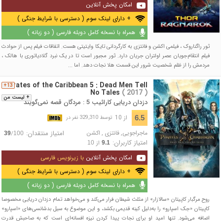
امکان پخش آنلاین
+ دارای لینک سوم ( دسترسی با شرایط جنگی )
همراه با نسخه کامل دوبله فارسی ( دو زبانه )
ثور راگناروک ، فیلمی اکشن و فانتزی به کارگردانی تایکا وایتیتی هست. اتفاقات فیلم پس از حوادث
فیلم انتقام‌جویان عصر اولتران جریان دارد. ثور مجبور است تا در یک نبرد گلادیاتوری با هالک ،
مردمش را از ظلم شخصیت شرور این قسمت هلا نجات دهد. اما ...
Pirates of the Caribbean 5 : Dead Men Tell
13+
No Tales
( 2017 )
+ لیست من
دزدان دریایی کارائیب 5 : مردگان قصه نمی‌گویند
از 10
6.5
توسط 329,310 نفر در
ماجراجویی
,
فانتزی
,
اکشن
امتیاز منتقدان:
/
39
100
امتیاز کاربران:
از
10
9.1
امکان پخش آنلاین
با زیرنویس فارسی
+ دارای لینک سوم ( دسترسی با شرایط جنگی )
همراه با نسخه کامل دوبله فارسی ( دو زبانه )
روح مرگبار کاپیتان «سالازار» از مثلث شیطان فرار می‌کند و می‌خواهد تمام دزدان دریایی مخصوصا
کاپیتان «جک اسپارو» را به‌دلیل کینه قدیمی بکشد، و این موضوع به سیل بدشانسی‌های «اسپارو»
اضافه می‌شود. تنها امید او برای نجات پیدا کردن نیزه افسانه‌ای است که به صاحبش قدرت