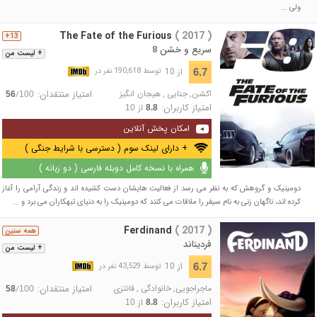
ولی ...
The Fate of the Furious
( 2017 )
13+
سریع و خشن 8
+ لیست من
از 10
6.7
توسط 190,618 نفر در
اکشن
,
جنایی
,
هیجان انگیز
امتیاز منتقدان:
/
56
100
امتیاز کاربران:
از
10
8.8
امکان پخش آنلاین
+ دارای لینک سوم ( دسترسی با شرایط جنگی )
همراه با نسخه کامل دوبله فارسی ( دو زبانه )
دومینیک و گروهش که به نظر می رسد از فعالیت هایشان دست کشیده اند و زندگی آرامی را آغاز
کرده اند، ناگهان زنی به نام سیفر را ملاقات می کنند که دومینیک را به دنیای تبهکاران می برد و ...
Ferdinand
( 2017 )
همه سنین
فردیناند
+ لیست من
از 10
6.7
توسط 43,529 نفر در
ماجراجویی
,
خانوادگی
,
فانتزی
امتیاز منتقدان:
/
58
100
امتیاز کاربران:
از
10
8.8