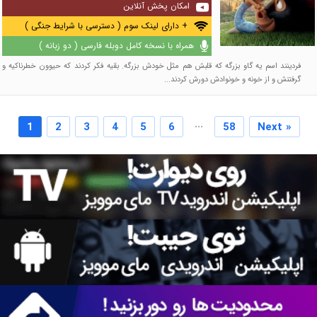
امکان پخش آنلاین
+ دارای لینک سوم ( دسترسی با شرایط جنگی )
همراه با نسخه کامل دوبله فارسی ( دو زبانه )
فردینند اسم یه گاو بزرگه که قلبش هم مثل خودش بزرگه. بقیه فکر کردند که حیوون خطرناکیه و
گرفتنش و از خونه و خونوادش دورش کردند...
...
1
2
3
4
5
6
58
Next »