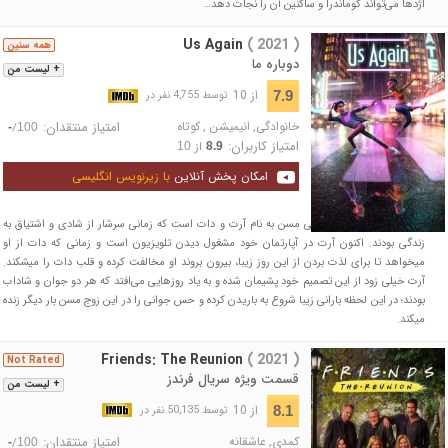
اژدها می‌تواند کوماندرا و ساکنین آن را نجات دهد…
Us Again
( 2021 )
همه سنین
دوباره ما
+ لیست من
از 10
7.9
توسط 4,755 نفر در
خانوادگی
,
انیمیشن
,
کوتاه
امتیاز منتقدان:
/
-
100
امتیاز کاربران:
از
10
8.9
امکان پخش آنلاین
با زیرنویس انگلیسی
این انیمیشن در مورد زوجی مسن به نام آرت و دات است که زمانی سرشار از شادی و اشتیاق به
زندگی بودند. اکنون آرت در آپارتمان خود مشغول دیدن تلویزیون است و زمانی که دات از او
میخواهد تا برای لذت بردن از این روز زیبا، بیرون بروند او مخالفت کرده و قلب دات را میشکند.
آرت خیلی زود از این تصمیم خود پشیمان شده و به یاد روزهایی می‌افتد که هر دو جوان و شاداب
بودند؛ در این لحظه بارانی زیبا شروع به باریدن کرده و حس جوانی را در این زوج مسن بار دیگر زنده
میکند.
Friends: The Reunion
( 2021 )
Not Rated
قسمت ویژه سریال فرندز
+ لیست من
از 10
8.1
توسط 50,135 نفر در
کمدی
,
عاشقانه
امتیاز منتقدان:
/
-
100