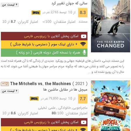
سالی که جهان تغییر کرد
+ لیست من
از 10
8.3
توسط 2,765 نفر در
مستند
امتیاز منتقدان:
امتیاز کاربران:
/
از
10
8.7
-
100
امکان پخش آنلاین
با زیرنویس فارسی
+ دارای لینک سوم ( دسترسی با شرایط جنگی )
همراه با نسخه کامل دوبله فارسی ( دو زبانه )
این مستند دیدنی، داستان های قرنطینه جهانی و رویکرد جدیدی از زندگی که با آن همراه شده است
را به تصویر می کشد و نشان می دهد که چگونه مردم سراسر جهان با طبیعتی آشنا می شوند که تا به
حال با آن روبرو نشده اند و ...
The Mitchells vs. the Machines
( 2021 )
12+
میچل ها در مقابل ماشین ها
+ لیست من
از 10
7.7
توسط 79,850 نفر در
ماجراجویی
,
خانوادگی
,
علمی تخیلی
امتیاز منتقدان:
امتیاز کاربران:
/
از
10
8.6
80
100
امکان پخش آنلاین
با زیرنویس فارسی
+ دارای لینک سوم ( دسترسی با شرایط جنگی )