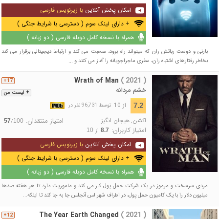
امکان پخش آنلاین
با زیرنویس فارسی
+ دارای لینک سوم ( دسترسی با شرایط جنگی )
همراه با نسخه کامل دوبله فارسی ( دو زبانه )
بارنی و دوست رباتش ران که میتواند راه برود، صحبت می کند و ارتباط دیجیتالی برقرار می کند
بخاطر رفتارهای اشتباه ران، سفری ماجراجویانه را آغاز می کنند و ...
Wrath of Man
( 2021 )
17+
خشم مردانه
+ لیست من
از 10
7.2
توسط 96,731 نفر در
اکشن
,
هیجان انگیز
امتیاز منتقدان:
/
57
100
امتیاز کاربران:
از
10
8.7
امکان پخش آنلاین
با زیرنویس فارسی
+ دارای لینک سوم ( دسترسی با شرایط جنگی )
همراه با نسخه کامل دوبله فارسی ( دو زبانه )
مردی سرسخت و مرموز در یک شرکت حمل پول کار می ‌کند و ماموریت دارد تا هر هفته صدها
میلیون دلار را با یک کامیون حمل پول، در اطراف شهر لس ‌آنجلس جا به‌ جا کند تا اینکه...
The Year Earth Changed
( 2021 )
12+