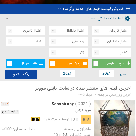
نمایش لیست فیلم های جدید برگزیده >>>
تنظیمات نمایش لیست
امتیاز کاربران
امتیاز IMDB
امتیاز کاربران
امتیاز منتقدان
رده سنی
کیفیت
کشور
ژانر
دوبله فارسی
زیرنویس
فقط سریال
سال:
جستجو
آخرین فیلم های منتشر شده در سایت تاینی موویز
آخرین بروزرسانی در جمعه ۱۶ مرداد ۱۴۰۵
Seaspiracy
( 2021 )
17+
دریا دزدی
+ لیست من
از 10
8.2
توسط 27,492 نفر در
ماجراجویی
,
مستند
امتیاز منتقدان:
/
-
100
امتیاز کاربران:
از
10
9.2