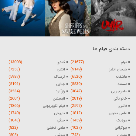
دسته بندی فیلم ها
(13008)
(21677)
درام
کمدی
(7253)
(9149)
هیجان انگیز
اکشن
(5987)
(6520)
عاشقانه
ترسناک
(5191)
(5539)
مستند
جنایی
(3234)
(3842)
ماجراجویی
رازآلود
(2604)
(2819)
خانوادگی
انیمیشن
(1866)
(2597)
فانتزی
فیلم تلویزیونی
(1740)
(1812)
علمی تخیلی
تاریخی
(1043)
(1459)
موزیک
جنگی
(822)
(1027)
بیوگرافی
علمی تخیلی
(505)
(742)
وسترن
ورزشی