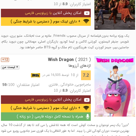
امتیاز کاربران:
از
10
8.9
امکان پخش آنلاین
با زیرنویس فارسی
+ دارای لینک سوم ( دسترسی با شرایط جنگی )
یک ویژه برنامه بدون فیلمنامه از سریال محبوب Friends. علاوه بر مت له‌بلانک، متیو پری، دیوید
شویمر، جنیفر انیستون، کورتنی کاکس و لیسا کودرو، بازیگران اصلی، مهمانانی چون دیوید بکام،
جاستین بیبر، جیمز کوردن، کیت هرینگتون، تام سلک و گروه BTS حاضر خواهند بود.
Wish Dragon
( 2021 )
12+
اژدهای آرزوها
+ لیست من
از 10
7.2
توسط 16,505 نفر در
ماجراجویی
,
خانوادگی
,
فانتزی
امتیاز منتقدان:
/
59
100
امتیاز کاربران:
از
10
8.9
امکان پخش آنلاین
با زیرنویس فارسی
+ دارای لینک سوم ( دسترسی با شرایط جنگی )
همراه با نسخه کامل دوبله فارسی ( دو زبانه )
"دین" یک پسر نوجوان و سخت کوش است که همه تلاشش را می کند تا بعد از گذشت 10 سال،
بهترین دوست دوران کودکی اش را ببیند. اما به طور اتفاقی با یک قوری سبز جادویی روبرو می شود