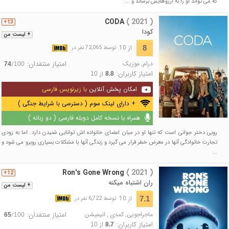
که می تواند او را به آرزوهایش برساند و ...
CODA
( 2021 )
13+
کودا
+ لیست من
از 10
8
توسط 72,065 نفر در
درام
,
موزیک
امتیاز منتقدان:
/
74
100
امتیاز کاربران:
از
10
8.8
امکان پخش آنلاین
با زیرنویس فارسی
+ دارای لینک سوم ( دسترسی با شرایط جنگی )
همراه با نسخه کامل دوبله فارسی ( دو زبانه )
روبی دختر جوانی است که تنها او در میان اعضای خانواده ‌اش توانایی شنیدن دارد. اما به زودی
تجارت خانوادگی‌ آنها در معرض خطر قرار می گیرد و زندگی آنها با مشکلات بسیاری روبرو می شود و
...
Ron's Gone Wrong
( 2021 )
12+
ران اشتباه میکنه
+ لیست من
از 10
7.1
توسط 6,722 نفر در
ماجراجویی
,
کمدی
,
انیمیشن
امتیاز منتقدان:
/
65
100
امتیاز کاربران:
از
10
8.7