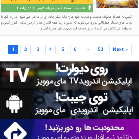
همراه با نسخه کامل دوبله فارسی ( دو زبانه )
کیتی به همراه خانواده عجیب و غریب خود عازم یک سفر جاده ای پر ماجرا می شود. در راه، آنها با
ربات های بسیار خطرناکی روبرو می شوند که سعی دارند همه انسان ها را از بین ببرند. اکنون کیتی و
خانواده اش تلاش می کنند تا برای نجات کره زمین با آنها مبارزه کنند و ...
...
1
2
3
4
5
6
53
Next »