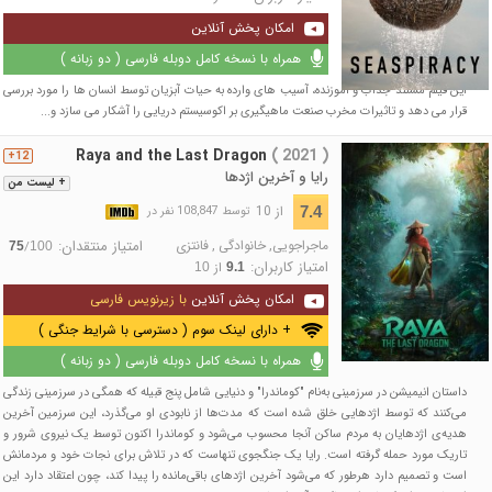
امکان پخش آنلاین
همراه با نسخه کامل دوبله فارسی ( دو زبانه )
این فیلم مستند جذاب و آموزنده، آسیب های وارده به حیات آبزیان توسط انسان ها را مورد بررسی
قرار می دهد و تاثیرات مخرب صنعت ماهیگیری بر اکوسیستم دریایی را آشکار می سازد و...
Raya and the Last Dragon
( 2021 )
12+
رایا و آخرین اژدها
+ لیست من
از 10
7.4
توسط 108,847 نفر در
ماجراجویی
,
خانوادگی
,
فانتزی
امتیاز منتقدان:
/
75
100
امتیاز کاربران:
از
10
9.1
امکان پخش آنلاین
با زیرنویس فارسی
+ دارای لینک سوم ( دسترسی با شرایط جنگی )
همراه با نسخه کامل دوبله فارسی ( دو زبانه )
داستان انیمیشن در سرزمینی به‌نام "کوماندرا" و دنیایی شامل پنج قبیله که همگی در سرزمینی زندگی
می‌کنند که توسط اژدهایی خلق شده است که مدت‌ها از نابودی او می‌گذرد، این سرزمین آخرین
هدیه‌ی اژدهایان به مردم ساکن آنجا محسوب می‌شود و کوماندرا اکنون توسط یک نیروی شرور و
تاریک مورد حمله گرفته است. رایا یک جنگجوی تنهاست که در تلاش برای نجات خود و مردمانش
است و تصمیم دارد هرطور که می‌شود آخرین اژدهای باقی‌مانده را پیدا کند، چون اعتقاد دارد این