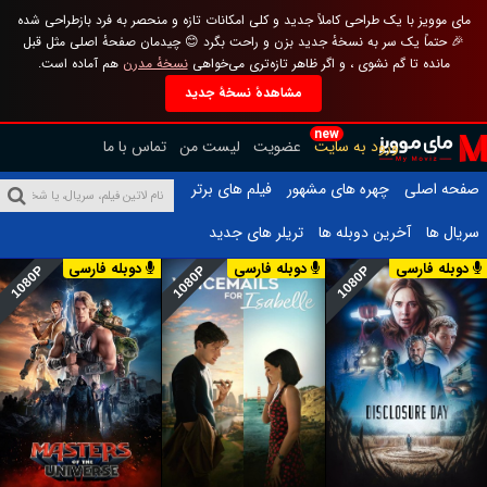
مای موویز با یک طراحی کاملاً جدید و کلی امکانات تازه و منحصر به فرد بازطراحی شده
🎉 حتماً یک سر به نسخهٔ جدید بزن و راحت بگرد 😊 چیدمان صفحهٔ اصلی مثل قبل
مانده تا گم نشوی ، و اگر ظاهر تازه‌تری می‌خواهی
نسخهٔ مدرن
هم آماده است.
مشاهدهٔ نسخهٔ جدید
new
ورود به سایت
عضویت
لیست من
تماس با ما
صفحه اصلی
چهره های مشهور
فیلم های برتر
سریال ها
آخرین دوبله ها
تریلر های جدید
دوبله فارسی
دوبله فارسی
دوبله فارسی
1080P
1080P
1080P