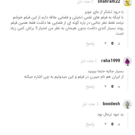
shahram22
2 هفته قبل
با درود تشکر از مای مویز
با اینکه به فیلم های غلمی تخیلی و فضایی علاقه دارم از این فیلم خوشم
نیامد فقط نظر جالبی در باره گونه ای از فضایی ها داشت فقط همین فیلم
روند بسیار کندی داشت بدون هیجان به نظر من امتیاز 5 براش کمی زیاد
است
▲
▼
پاسخ
0
raha1999
2 هفته قبل
بسیار جالبه حتما ببینید
از ایران هم نام میبرن در فیلم و این میدونیم به چی اشاره میکنه
▲
▼
پاسخ
0
boodesh
3 هفته قبل
بد نبود نرمال بود
▲
▼
پاسخ
0