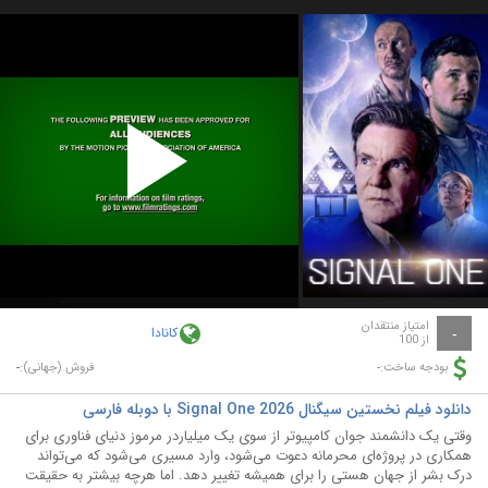
Play
Video
امتیاز منتقدان
کانادا
-
از 100
-
-
بودجه ساخت:
فروش (جهانی):
دانلود فیلم نخستین سیگنال Signal One 2026 با دوبله فارسی
وقتی یک دانشمند جوان کامپیوتر از سوی یک میلیاردر مرموز دنیای فناوری برای
همکاری در پروژه‌ای محرمانه دعوت می‌شود، وارد مسیری می‌شود که می‌تواند
درک بشر از جهان هستی را برای همیشه تغییر دهد. اما هرچه بیشتر به حقیقت