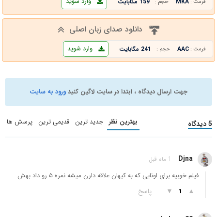
وارد شوید
MKA
159 مگابایت
فرمت :
حجم :
دانلود صدای زبان اصلی
وارد شوید
AAC
241 مگابایت
فرمت :
حجم :
جهت ارسال دیدگاه ، ابتدا در سایت لاگین کنید
ورود به سایت
بهترین نظر
جدید ترین
قدیمی ترین
پرسش ها
5 دیدگاه
Djna
1 ماه قبل
فیلم خوبیه برای اونایی که به کیهان علاقه دارن میشه نمره ۵ رو داد بهش
▲
▼
پاسخ
1