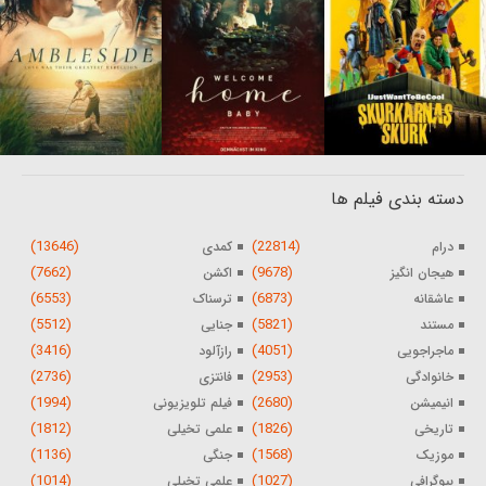
دسته بندی فیلم ها
(13646)
(22814)
درام
کمدی
(7662)
(9678)
هیجان انگیز
اکشن
(6553)
(6873)
عاشقانه
ترسناک
(5512)
(5821)
مستند
جنایی
(3416)
(4051)
ماجراجویی
رازآلود
(2736)
(2953)
خانوادگی
فانتزی
(1994)
(2680)
انیمیشن
فیلم تلویزیونی
(1812)
(1826)
تاریخی
علمی تخیلی
(1136)
(1568)
موزیک
جنگی
(1014)
(1027)
بیوگرافی
علمی تخیلی