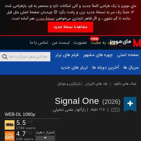
مای موویز با یک طراحی کاملاً جدید و کلی امکانات تازه و منحصر به فرد بازطراحی شده
🎉 حتماً یک سر به نسخهٔ جدید بزن و راحت بگرد 😊 چیدمان صفحهٔ اصلی مثل قبل
مانده تا گم نشوی ، و اگر ظاهر تازه‌تری می‌خواهی
نسخهٔ مدرن
هم آماده است.
مشاهدهٔ نسخهٔ جدید
new
ورود به سایت
عضویت
لیست من
تماس با ما
صفحه اصلی
چهره های مشهور
فیلم های برتر
سریال ها
آخرین دوبله ها
تریلر های جدید
لینک های دانلود
نقد های کاربران
بازیگران و عوامل
Signal One
(2026)
رازآلود
,
علمی تخیلی
112 دقیقه
17+
WEB-DL 1080p
5.5
/10
1789 users
امتیاز دهید
4.7
/10
208 users