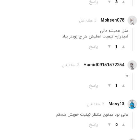
▲
▼
پاسخ
3
Mohsen078
3 هفته قبل
مثل همیشه عالی
امیدوارم کیفیت اصلیش هر چ زودتر بیاد
▲
▼
پاسخ
1
Hamid09151572254
3 هفته قبل
ه
▲
▼
پاسخ
1
Masy13
3 هفته قبل
عالی بود ممنون منتظر کیفیت خوبش هستم
▲
▼
پاسخ
0