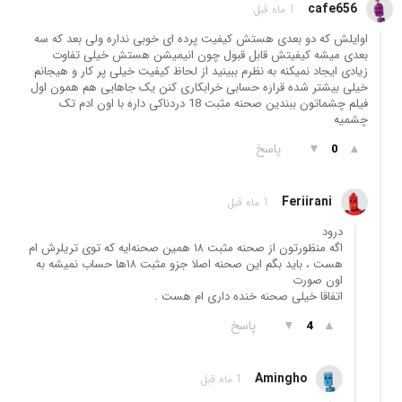
cafe656
1 ماه قبل
اوایلش که دو بعدی هستش کیفیت پرده ای خوبی نداره ولی بعد که سه
بعدی میشه کیفیتش قابل قبول چون انیمیشن هستش خیلی تفاوت
زیادی ایجاد نمیکنه به نظرم ببینید از لحاظ کیفیت خیلی پر کار و هیجانم
خیلی بیشتر شده قراره حسابی خرابکاری کنن یک جاهایی هم همون اول
فیلم چشماتون ببندین صحنه مثبت 18 دردناکی داره با اون ادم تک
چشمیه
▲
▼
پاسخ
0
Feriirani
1 ماه قبل
درود
اگه منظورتون از صحنه مثبت ۱۸ همین صحنه‌ایه که توی تریلرش ام
هست ، باید بگم این صحنه اصلا جزو مثبت ۱۸ها حساب نمیشه به
اون صورت
اتفاقا خیلی صحنه خنده داری ام هست .
▲
▼
پاسخ
4
Amingho
1 ماه قبل