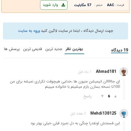
وارد شوید
AAC
57 مگابایت
فرمت :
حجم :
جهت ارسال دیدگاه ، ابتدا در سایت لاگین کنید
ورود به سایت
بهترین نظر
جدید ترین
قدیمی ترین
پرسش ها
19 دیدگاه
Ahmad181
1 ماه قبل
ای جااااااان انیمیشن منیون ها ،خدایی هیچوقت تکراری نمیشه برای من
100تا نسخه بسازن بازم میشینم با خانواده میبینم
▲
▼
پاسخ
6
Mehdi138125
2 هفته قبل
این قسمتش اونقدرا چنگی به دل نمیزد قبلی خیلی بهتر بود