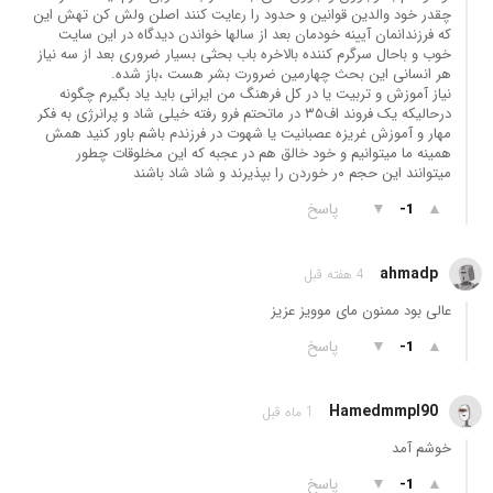
چقدر خود والدین قوانین و حدود را رعایت کنند اصلن ولش کن تهش این
که فرزندانمان آیینه خودمان بعد از سالها خواندن دیدگاه در این سایت
خوب و باحال سرگرم کننده بالاخره باب بحثی بسیار ضروری بعد از سه نیاز
هر انسانی این بحث چهارمین ضرورت بشر هست ،باز شده.
نیاز آموزش و تربیت یا در کل فرهنگ من ایرانی باید یاد بگیرم چگونه
درحالیکه یک فروند اف۳۵ در ماتحتم فرو رفته خیلی شاد و پرانرژی به فکر
مهار و آموزش غریزه عصبانیت یا شهوت در فرزندم باشم باور کنید همش
همینه ما میتوانیم و خود خالق هم در عجبه که این مخلوقات چطور
میتوانند این حجم ۰ر خوردن را بپذیرند و شاد شاد باشند
▲
▼
پاسخ
-1
ahmadp
4 هفته قبل
عالی بود ممنون مای موویز عزیز
▲
▼
پاسخ
-1
Hamedmmpl90
1 ماه قبل
خوشم‌ آمد
▲
▼
پاسخ
-1