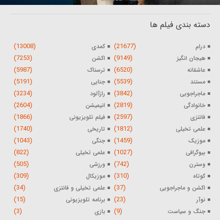
دسته بندی فیلم ها
(13008)
(21677)
درام
کمدی
(7253)
(9149)
هیجان انگیز
اکشن
(5987)
(6520)
عاشقانه
ترسناک
(5191)
(5539)
مستند
جنایی
(3234)
(3842)
ماجراجویی
رازآلود
(2604)
(2819)
خانوادگی
انیمیشن
(1866)
(2597)
فانتزی
فیلم تلویزیونی
(1740)
(1812)
علمی تخیلی
تاریخی
(1043)
(1459)
موزیک
جنگی
(822)
(1027)
بیوگرافی
علمی تخیلی
(505)
(742)
وسترن
ورزشی
(309)
(310)
کوتاه
موزیکال
(34)
(37)
اکشن و ماجراجویی
علمی تخیلی و فانتزی
(15)
(23)
نوآر
برنامه تلویزیونی
(3)
(9)
جنگ و سیاست
بازی