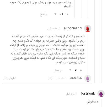
چه آسمون ریسمونی بافتی برای توجیح یک حرف
اشتباه
▲
▼
پاسخ
-1
alipormand
4 هفته قبل
با سلام و تشکر از زحمات سایت. من همون که دیدم اومده
زدم برا دانلود. ولی وقتی نظرات رو خوندم کنجکاو شدم چه
صحنه ای رو میگید مثبت18 که تریلر رو دیدم و واقعا از اینکه
این صحنه رو بعضی ها مثبت18 میدونن خندم گرفت. برا
خودم میگم نه کس دیگه ای. یکم مغزم رو باید بازتر کنم و به
دنیا و اتفاقات طور دیگه ای نگاه کنم. نه اینکه توی هرچیزی
دنبال زیربغل مار بگردم
▲
▼
پاسخ
2
cafe656
1 ماه قبل
(-6)
fortrknik
1 ماه قبل
دسخوش