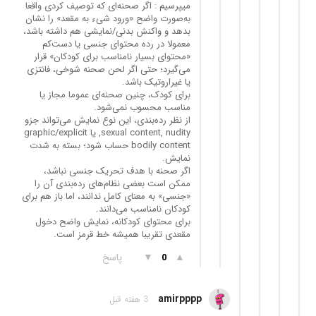
میپرسیم : اگر صحنه‌ای که توصیف کردی واقعا
به‌صورت واضح «ورود شیء به مقعد» را نشان
بدهد و واکنش بدنی/نمایشی هم داشته باشد،
معمولا در رده محتوای جنسی یا دست‌کم
«محتوای بسیار نامناسب برای کودکان» قرار
می‌گیرد؛ حتی اگر لحن صحنه شوخی، فانتزی
یا غیراروتیک باشد.
برای کودک، چنین صحنه‌ای عموما مجاز یا
مناسب محسوب نمی‌شود.
از نظر رده‌بندی، این نوع نمایش می‌تواند جزو
sexual content, nudity, یا graphic/explicit
bodily content حساب شود؛ بسته به شدت
نمایش.
اگر صحنه با هدف تحریک جنسی نباشد،
ممکن است بعضی نظام‌های رده‌بندی آن را
«جنسی» به معنای کامل ندانند، اما باز هم برای
کودکان نامناسب می‌دانند.
برای محتوای کودکانه، نمایش واضح دخول
مقعدی تقریبا همیشه خط قرمز است.
▲
▼
پاسخ
0
amirpppp
3 هفته قبل