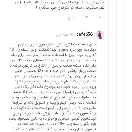
خیلی دوست دارم شماهایی که این صحنه هارو هم +18 در
نظر میگیرید ، ببینم تو مغزتون چی میگذره !!
▲
▼
پاسخ
6
cafe656
4 هفته قبل
هیچ نیست دنبالش نباش ما خودمون هر روز داریم
میگردیم چیز بدرد بخوری پیدا نمیکنیم ولی اصطلاح +18
که برای خیلی چیزها استفاده میشه از نظر شما برای فیلم
یک معنا داره از نظر پدر مادرها یک معنای دیگه مثلا پدر
مادر نگاه میکنه صحنه پریدن از ارتفاع در کارتون نباشه یا
صحنه پرواز براشون این صحنه ها +18 هستش همین
چند سال پیش بود یک بچه به عشق اسپایدر من شدن
که یکباره از پشت بام میپره در فیلم از پنجره در مشهد
پرید پس از دید خودت به موضوع نگاه نکن یک دلیلی
داره که بعضی فیلمها بدون صحنه جنسی هم +18هستن
یک خانواده ممکن فقط برای استفاده از واد مخدر دوست
نداشته باشه بچش فیلم و ببینه و تشویق بشه یا شرایط
مالی بدی داره و دیدن اون فیلم باعث بشه نگاه کودک به
زندگیشون تحقیر آمیز و فاقد ارزش بشه یا در فیلم برای
کودکشون گوشی میخرن و خانواده به دلیل نمیخواد بخره
بازم بگم یا بسه پس +18 حتی در سینما هم فقط به
فیلمهای دارای صحنه جنسی گفته نمیشه فکر کنم یکم از