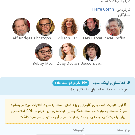
دنیا را نجات دهد و ...
کارگردانی:
Pierre Coffin
ستارگان:
Jeff Bridges
Christoph Waltz
Allison Janney
Trey Parker
Pierre Coffin
Bobby Moynihan
Zoey Deutch
Jesse Eisenberg
📡 فعالسازی لینک سوم
100 نفر درخواست داده
، هر 2 ساعت یک فیلم برای یک کاربر ویژه
🔒 این قابلیت فقط برای
کاربران ویژه
فعال است. با خرید اشتراک ویژه می‌توانید
هر 2 ساعت یک‌بار درخواست همگام‌سازی لینک‌های این فیلم با CDN اختصاصی
ایران را ثبت کنید و دقایقی بعد به لینک سوم آن دسترسی خواهید داشت
نوع صدا:
کیفیت: