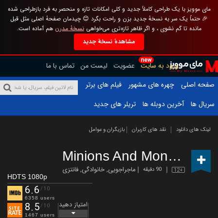
مای موویز با یک طراحی کاملاً جدید و کلی امکانات تازه و منحصر به فرد بازطراحی شده
🎉 حتماً یک سر به نسخهٔ جدید بزن و راحت بگرد 😊 چیدمان صفحهٔ اصلی مثل قبل
مانده تا گم نشوی ، و اگر ظاهر تازه‌تری می‌خواهی
نسخهٔ مدرن
هم آماده است.
مشاهدهٔ نسخهٔ جدید
new
ورود به سایت
عضویت
لیست من
تماس با ما
صفحه اصلی
چهره های مشهور
فیلم های برتر
سریال ها
آخرین دوبله ها
تریلر های جدید
لینک های دانلود
نقد های کاربران
بازیگران و عوامل
Minions And Monsters
(20
ماجراجویی
,
خانوادگی
,
فانتزی
90 دقیقه
12+
HDTS 1080p
6.6
/10
6358 users
امتیاز دهید
8.5
/10
1467 users