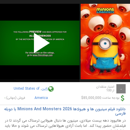
Play
Video
امتیاز منتقدان
ژاپن
,
United States of
-
از 100
-
America
$85,000,000
بودجه ساخت:
فروش (جهانی):
دانلود فیلم مینیون‌ ها و هیولاها Minions And Monsters 2026 با دوبله
فارسی
در هالیوود دهه بیست میلادی، مینیون ها دنبال هیولایی ترسناک می گردند تا در
فیلمشان حضور پیدا کند. اما باعث آزادی هیولاهایی ترسناک می شوند و حالا باید