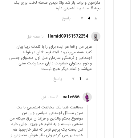
مغزمون و برات باز شد والا دیدن صحنه لخت برای یک
بچه 5 ساله چه اهمیتی داره
▲
▼
پاسخ
4
Hamid09151572254
3 هفته قبل
عزیز من واقعا هر ایده برای را با کلمات زیبا بیان
کنید همه می‌پذیرند البته قوم نادان در قواعد
اجتماعی و فرهنگی سازمان ملل اول محتوای جنسی
و دوم محتوای خشونت دارای محدودیت سنی
میباشد و تمام دیگر هیچ نیست
▲
▼
پاسخ
1
cafe656
3 هفته قبل
مخالفت شما یک مخالفت اجتماعی با یک
سری مسائل اجتماعی سیاسی ولی من
موضوع بحثم والدین و فرزندان فرق میکنه من
مذهبی نیستم و به نظرم هر چیزی جایی داره
این بحث یک پرچم قرمز که نظر خارجیها هم
همینه بررسی کردم ولی نظر هوش مصنوعی و