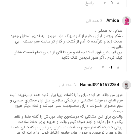
▲
▼
پاسخ
0
Amida
3 هفته قبل
سلام . به همگی .
تشکر ویژه و فراوان دارم از گروه بزرگ مای موییز . به قدری استایل جدید
سایت زیبا و کارآمده که آدم از گشت و گذار تو سایت سیر نمیشه . بی
نظیرید...
این انیمیشن فوق العاده جذابه و من تا الان از دیدن تمام قسمت هاش
کیف کردم . اگر هنوز ندیدین شک نکنید
▲
▼
پاسخ
-1
Hamid09151572254
3 هفته قبل
عزیز من واقعا هر ایده برای را با کلمات زیبا بیان کنید همه می‌پذیرند البته
قوم نادان در قواعد اجتماعی و فرهنگی سازمان ملل اول محتوای جنسی و
دوم محتوای خشونت دارای محدودیت سنی میباشد و تمام دیگر هیچ
نیست.
والدین برای این مشکلی که دوستمون چند موردش را گفته فقط و فقط
یک راه حل دارند و اونم صرف کردن وقت و هزینه برای حفظ سلامت
روانی خانواده که نظر خودم به شخصه بعنوان پدر دو پسر که خیلی هم با
اونا و هم با نوجوون و جوون های جامعه ارتباط خوبی دارم اینه که هر