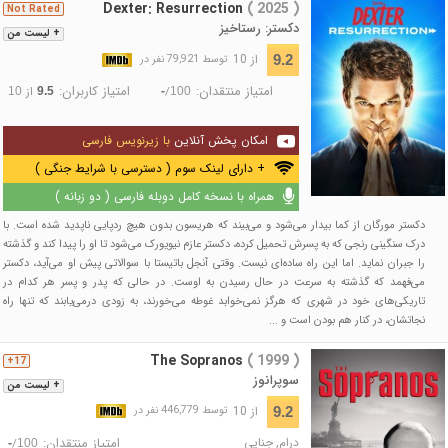
Dexter: Resurrection
( 2025 )
Not Rated
دکستر: رستاخیز
+ لیست من
از 10
9.2
توسط 79,921 نفر در
امتیاز منتقدان:
امتیاز کاربران:
/
از
10
9.5
-
100
امکان پخش آنلاین
با زیرنویس فارسی
+ دارای لینک سوم ( دسترسی با شرایط جنگی )
همراه با نسخه کامل دوبله فارسی ( دو زبانه )
دکستر مورگان از کما بیدار می‌شود و می‌بیند که هریسون بدون هیچ ردپایی ناپدید شده است. با
درک سنگینی رنجی که به پسرش تحمیل کرده، دکستر عازم نیویورک می‌شود تا او را پیدا کند و گذشته
را جبران نماید. اما این راه ساده‌ای نیست. وقتی آنجل باتیستا با سوالاتی پیش او می‌آید، دکستر
می‌فهمد که گذشته به سرعت در حال رسیدن به اوست. در حالی که پدر و پسر هر کدام در
تاریکی‌های خود در شهری که هرگز نمی‌خوابد غوطه می‌خورند، به زودی درمی‌یابند که تنها راه
نجاتشان، در کنار هم بودن است و ...
The Sopranos
( 1999 )
17+
سوپرانوز
+ لیست من
از 10
9.2
توسط 446,779 نفر در
درام
,
جنایی
امتیاز منتقدان:
/
-
100