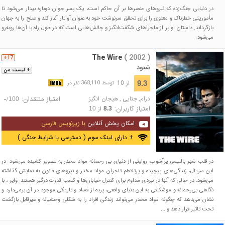
در دنیایی جنگ‌زده که نیروهای عنصرها بر آن حاکم است، یک پسر جوان دوباره بیدار می‌شود تا
مأموریتی خطرناک و معنوی را برای تحقق سرنوشت خود به عنوان آواتار آغاز کند و صلح را به جهان
بازگرداند. داستان او پر از ماجراهای شگفت‌انگیز و چالش‌هایی است که در طول راه با آن‌ها روبه‌رو
می‌شود.
The Wire
( 2002 )
17+
شنود
+ لیست من
از 10
9.3
توسط 368,110 نفر در
درام
,
جنایی
,
هیجان انگیز
امتیاز منتقدان:
/
-
100
امتیاز کاربران:
از
10
8.3
امکان پخش آنلاین
با زیرنویس فارسی
+ دارای لینک سوم ( دسترسی با شرایط جنگی )
در قلب شهر بالتیمور پرآشوب، روایتی از دنیای بی رحمانه مواد مخدر به تصویر کشیده می‌شود. در
این سریال، زندگی‌های پیچیده و پرتلاطم تاجران مواد مخدر و نیروهای قانون به نمایش گذاشته
می‌شود، در حالی که آنها در نبردی مداوم برای کنترل خیابان‌ها و کسب قدرت درگیر هستند. وایر ، با
نگاهی بی‌رحمانه و موشکافی به این دنیای واقعی، پرده از فساد و تاریکی موجود در آن برمی‌دارد و
نشان می‌دهد که چگونه مواد مخدر می‌تواند زندگی افراد را به شکلی وحشیانه و غیرقابل بازگشت
تحت تاثیر قرار دهد و ...