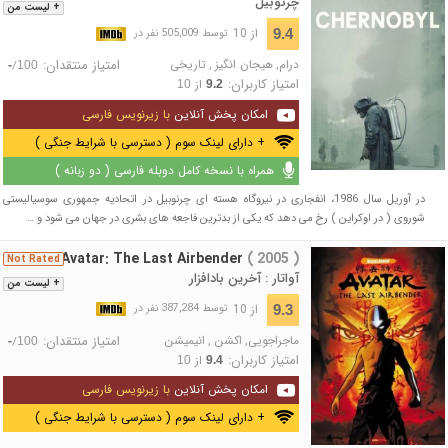
چرنوبیل
+ لیست من
از 10
9.4
توسط 505,009 نفر در
درام
,
هیجان انگیز
,
تاریخی
امتیاز منتقدان:
/
-
100
امتیاز کاربران:
از
10
9.2
امکان پخش آنلاین
با زیرنویس فارسی
+ دارای لینک سوم ( دسترسی با شرایط جنگی )
همراه با نسخه کامل دوبله فارسی ( دو زبانه )
در آوریل سال 1986، انفجاری در نیروگاه هسته ای چرنوبیل در اتحادیه جمهوری سوسیالیستی
شوروی ( در اوکراین ) رخ می دهد که یکی از بدترین فاجعه های بشری در جهان می شود و …
Avatar: The Last Airbender
( 2005 )
Not Rated
آواتار : آخرین بادافزار
+ لیست من
از 10
9.3
توسط 387,284 نفر در
ماجراجویی
,
اکشن
,
انیمیشن
امتیاز منتقدان:
/
-
100
امتیاز کاربران:
از
10
9.4
امکان پخش آنلاین
با زیرنویس فارسی
+ دارای لینک سوم ( دسترسی با شرایط جنگی )