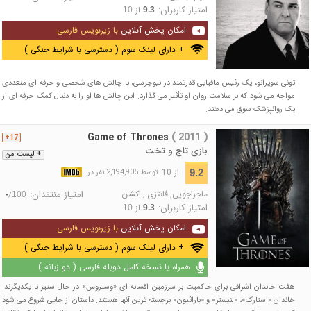
امتیاز کاربران:
از
10
9.3
امکان پخش آنلاین
با زیرنویس فارسی
+ دارای لینک سوم ( دسترسی با شرایط جنگی )
تونی سوپرانو، یک رئیس مافیایی قدرتمند در نیوجرسی، با چالش های شخصی و حرفه ای متعددی
مواجه می شود که بر سلامت روان او تأثیر می گذارد. این چالش ها او را به دنبال کمک حرفه ای از
یک روانپزشک سوق می دهند.
Game of Thrones
( 2011 )
17+
بازی تاج و تخت
+ لیست من
از 10
9.2
توسط 2,194,905 نفر در
ماجراجویی
,
فانتزی
,
اکشن
امتیاز منتقدان:
/
-
100
امتیاز کاربران:
از
10
9.3
امکان پخش آنلاین
با زیرنویس فارسی
+ دارای لینک سوم ( دسترسی با شرایط جنگی )
همراه با نسخه کامل دوبله فارسی ( دو زبانه )
هفت خاندان اشرافی برای حاکمیت بر سرزمین افسانه ای «وستروس» در حال ستیز با یکدیگرند.
خاندان «استارک»، «لنیستر» و «باراثیون» برجسته ترین آنها هستند. داستان از جایی شروع می شود