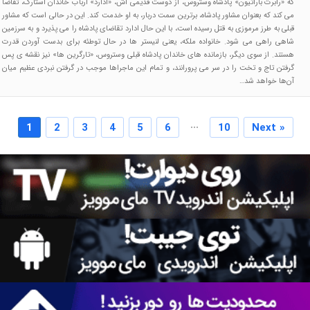
که «رابرت باراثیون» پادشاه وستروس، از دوست قدیمی اش، «ادارد» ارباب خاندان استارک، تقاضا
می کند که بعنوان مشاور پادشاه، برترین سمت دربار، به او خدمت کند. این در حالی است که مشاور
قبلی به طرز مرموزی به قتل رسیده است، با این حال ادارد تقاضای پادشاه را می پذیرد و به سرزمین
شاهی راهی می شود. خانواده ملکه، یعنی لنیستر ها در حال توطئه برای بدست آوردن قدرت
هستند. از سوی دیگر، بازمانده های خاندان پادشاه قبلی وستروس، «تارگرین ها» نیز نقشه ی پس
گرفتن تاج و تخت را در سر می پرورانند، و تمام این ماجراها موجب در گرفتن نبردی عظیم میان
آن‌ها خواهد شد…
...
1
2
3
4
5
6
10
Next »