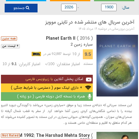
سال:
جستجو
آخرین سریال های منتشر شده در تاینی موویز
آخرین بروزرسانی در دوشنبه ۱۹ مرداد ۱۴۰۵
Planet Earth II
( 2016 )
همه سنین
سیاره زمین 2
+ لیست من
از 10
9.5
توسط 92,887 نفر در
مستند
امتیاز منتقدان:
امتیاز کاربران:
/
از
10
9.1
-
100
امکان پخش آنلاین
با زیرنویس فارسی
+ دارای لینک سوم ( دسترسی با شرایط جنگی )
همراه با نسخه کامل دوبله فارسی ( دو زبانه )
این مستند سریالی که دنباله‌ی مستند زیبا و موفق «سیاره‌ی زمین» می‌باشد با گویندگی دیوید اتنبرو
بیننده را با تمامی شگفتی‌های کره‌ی زمین آشنا خواهد کرد. از سفر به قطب شمال گرفته تا
صحرای‌های سوزان ، همچنین گونه‌های حیوانی بسیاری در این مستند به تصویر کشیده می‌شوند که
هر کدام متعلق به اقلیم و منطقه‌ای خاص هستند و…
SCAM 1992: The Harshad Mehta Story
(
Not Rated