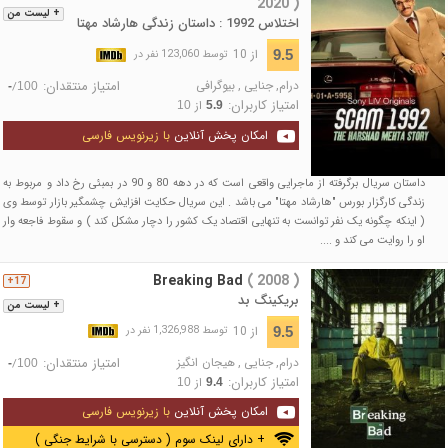
2020 )
+ لیست من
اختلاس 1992 : داستان زندگی هارشاد مهتا
از 10
9.5
توسط 123,060 نفر در
درام
,
جنایی
,
بیوگرافی
امتیاز منتقدان:
/
-
100
امتیاز کاربران:
از
10
5.9
امکان پخش آنلاین
با زیرنویس فارسی
داستان سریال برگرفته از ماجرایی واقعی است که در دهه 80 و 90 در بمبئی رخ داد و مربوط به
زندگی کارگزار بورس "هارشاد مهتا" می باشد . این سریال حکایت افزایش چشمگیر بازار توسط وی
( اینکه چگونه یک نفر توانست به تنهایی اقتصاد یک کشور را دچار مشکل کند ) و سقوط فاجعه وار
او را روایت می کند و ....
Breaking Bad
( 2008 )
17+
بریکینگ بد
+ لیست من
از 10
9.5
توسط 1,326,988 نفر در
درام
,
جنایی
,
هیجان انگیز
امتیاز منتقدان:
/
-
100
امتیاز کاربران:
از
10
9.4
امکان پخش آنلاین
با زیرنویس فارسی
+ دارای لینک سوم ( دسترسی با شرایط جنگی )