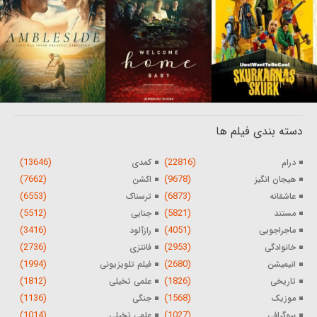
دسته بندی فیلم ها
(13646)
(22816)
درام
کمدی
(7662)
(9678)
هیجان انگیز
اکشن
(6553)
(6873)
عاشقانه
ترسناک
(5512)
(5821)
مستند
جنایی
(3416)
(4051)
ماجراجویی
رازآلود
(2736)
(2953)
خانوادگی
فانتزی
(1994)
(2680)
انیمیشن
فیلم تلویزیونی
(1812)
(1826)
تاریخی
علمی تخیلی
(1136)
(1568)
موزیک
جنگی
(1014)
(1027)
بیوگرافی
علمی تخیلی