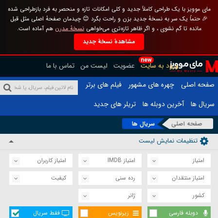
مای موویز با یک طراحی کاملاً جدید و کلی امکانات تازه و منحصر به فرد بازطراحی شده
🎉 حتماً یک سر به نسخهٔ جدید بزن و راحت بگرد 😊 چیدمان صفحهٔ اصلی مثل قبل
مانده تا گم نشوی ، و اگر ظاهر تازه‌تری می‌خواهی
نسخهٔ مدرن
هم آماده است.
مشاهدهٔ نسخهٔ جدید
new
ورود به سایت
عضویت
لیست من
تماس با ما
صفحه اصلی
چهره های مشهور
فیلم های برتر
سریال ها
آخرین دوبله ها
تریلر های جدید
صفحه اصلی
سریال ها
تنظیمات نمایش لیست
امتیاز
امتیاز IMDB
امتیاز کاربران
امتیاز منتقدان
رده سنی
کیفیت
کشور
ژانر
دوبله فارسی
زیرنویس
فقط سریال