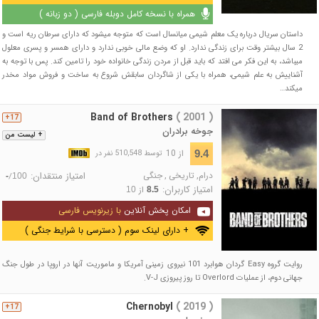
همراه با نسخه کامل دوبله فارسی ( دو زبانه )
داستان سریال درباره یک معلم شیمی میانسال است که متوجه میشود که دارای سرطان ریه است و
2 سال بیشتر وقت برای زندگی ندارد. او که وضع مالی خوبی ندارد و دارای همسر و پسری معلول
میباشد، به این فکر می افتد که باید قبل از مردن زندگی خانواده خود را تامین کند. پس با توجه به
آشناییش به علم شیمی، همراه با یکی از شاگردان سابقش شروع به ساخت و فروش مواد مخدر
میکند…
Band of Brothers
( 2001 )
17+
جوخه برادران
+ لیست من
از 10
9.4
توسط 510,548 نفر در
درام
,
تاریخی
,
جنگی
امتیاز منتقدان:
/
-
100
امتیاز کاربران:
از
10
8.5
امکان پخش آنلاین
با زیرنویس فارسی
+ دارای لینک سوم ( دسترسی با شرایط جنگی )
روایت گروه Easy گردان هوابرد 101 نیروی زمینی آمریکا و ماموریت آنها در اروپا در طول جنگ
جهانی دوم، از عملیات Overlord تا روز پیروزی V-J.
Chernobyl
( 2019 )
17+