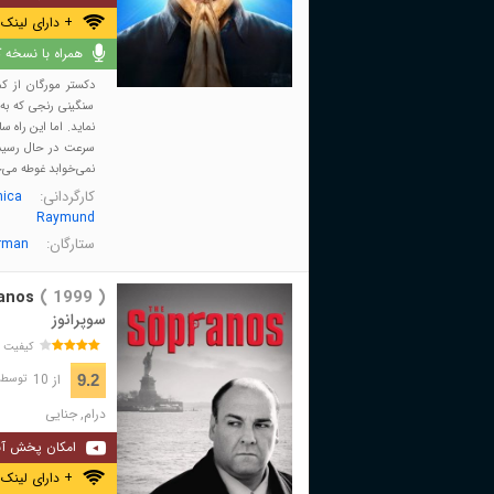
+ دارای لینک 
همراه با نسخه کا
دکستر مورگان از ک
سنگینی رنجی که به 
نماید. اما این راه س
سرعت در حال رسیدن
نمی‌خوابد غوطه می‌خو
کارگردانی:
ica
Raymund
ستارگان:
rman
anos
( 1999 )
سوپرانوز
کیفیت 
از 10
9.2
توسط 446,779 نفر 
درام
,
جنایی
امکان پخش آن
+ دارای لینک 