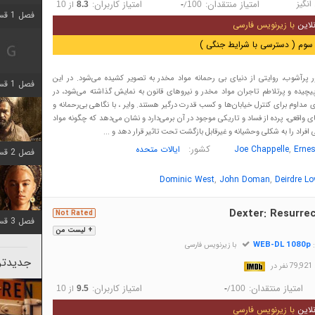
انگیز
امتیاز منتقدان:
امتیاز کاربران:
/
از
10
8.3
-
100
فصل 1 قسمت 2 اضافه شد
لاین
با زیرنویس فارسی
سوم ( دسترسی با شرایط جنگی )
ر پرآشوب، روایتی از دنیای بی رحمانه مواد مخدر به تصویر کشیده می‌شود. در این
فصل 1 قسمت 8 اضافه شد
یچیده و پرتلاطم تاجران مواد مخدر و نیروهای قانون به نمایش گذاشته می‌شود، در
دی مداوم برای کنترل خیابان‌ها و کسب قدرت درگیر هستند. وایر ، با نگاهی بی‌رحمانه و
ی واقعی، پرده از فساد و تاریکی موجود در آن برمی‌دارد و نشان می‌دهد که چگونه مواد
 افراد را به شکلی وحشیانه و غیرقابل بازگشت تحت تاثیر قرار دهد و ...
,
کشور:
Ernes
Joe Chappelle
ایالات متحده
فصل 2 قسمت 7 اضافه شد
,
,
Dominic West
John Doman
Deirdre Lo
Dexter: Resurrec
Not Rated
فصل 3 قسمت 7 اضافه شد
+ لیست من
WEB-DL 1080p
:
با زیرنویس فارسی
جدیدتری
در
امتیاز منتقدان:
امتیاز کاربران:
/
از
10
9.5
-
100
لاین
با زیرنویس فارسی