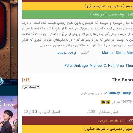
سوم ( دسترسی با شرایط جنگی )
مل دوبله فارسی ( دو زبانه )
ما بیدار می‌شود و می‌بیند که هریسون بدون هیچ ردپایی ناپدید شده است. با درک
پسرش تحمیل کرده، دکستر عازم نیویورک می‌شود تا او را پیدا کند و گذشته را جبران
اده‌ای نیست. وقتی آنجل باتیستا با سوالاتی پیش او می‌آید، دکستر می‌فهمد که گذشته به
 به اوست. در حالی که پدر و پسر هر کدام در تاریکی‌های خود در شهری که هرگز
رند، به زودی درمی‌یابند که تنها راه نجاتشان، در کنار هم بودن است و ...
,
کشور:
Mon
Marcos Siega
ایالات متحده
,
,
Peter Dinklage
Michael C. Hall
Uma Thu
The Sopr
17+
+ لیست من
BluRay 1080p
:
با زیرنویس فارسی
در
امتیاز منتقدان:
امتیاز کاربران:
/
از
10
9.3
-
100
لاین
با زیرنویس فارسی
سوم ( دسترسی با شرایط جنگی )