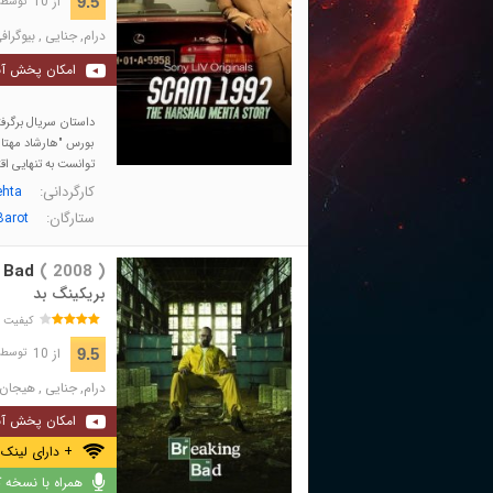
از 10
9.5
توسط 123,060 نفر 
درام
,
جنایی
,
بیوگراف
امکان پخش آن
بورس "هارشاد مهتا"
توانست به تنهایی اق
کارگردانی:
ehta
ستارگان:
Barot
 Bad
( 2008 )
بریکینگ بد
کیفیت 
از 10
9.5
توسط 1,326,988 نفر
درام
,
جنایی
,
هیجان 
امکان پخش آن
+ دارای لینک 
همراه با نسخه کا