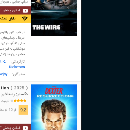
درام
,
جنایی
,
هیجان 
امکان پخش آن
+ دارای لینک 
در قلب شهر بالتیمو
سریال، زندگی‌های پ
حالی که آنها در نبر
موشکافی به این دنیا
مخدر می‌تواند زندگی
کارگردانی:
t R.
Dickerson
ستارگان:
vejoy
tion
( 2025 )
دکستر: رستاخیز
کیفیت 
از 10
9.2
توسط 79,921 نفر 
امکان پخش آن