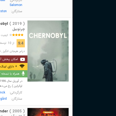
کارگردانی:
kael
Salomon
ستارگان:
gston
obyl
( 2019 )
چرنوبیل
کیفیت 
از 10
9.4
توسط 505,009 نفر 
درام
,
هیجان انگیز
,
ت
امکان پخش آن
+ دارای لینک 
همراه با نسخه کا
اوکراین ) رخ می ده
کارگردانی:
nck
ستارگان:
sgård
nder
( 2005 )