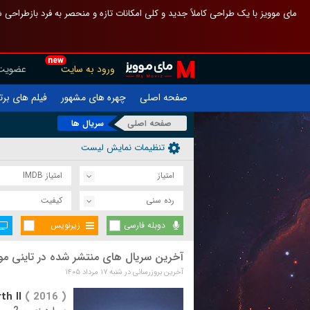
 چیدمان صفحهٔ اصلی مثل قبل مانده تا گم نشوی ، و اگر ظاهر تازه‌تری می‌خواهی
new
عضویت
ورود به سایت
یلم های برتر
چهره های مشهور
صفحه اصلی
سریال ها
صفحه اصلی
تنظیمات نمایش لیست
امتیاز IMDB
امتیاز
کیفیت
رده سنی
زیرنویس
دوبله فارسی
ین سریال های منتشر شده در تاینی موویز
آخرین بروزرسانی در شنبه ۱۷ مرداد ۱۴۰۵
th II
( 2016 )