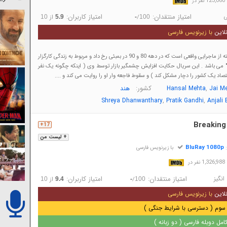
در
ی
امتیاز منتقدان:
امتیاز کاربران:
/
از
10
5.9
-
100
لاین
با زیرنویس فارسی
داستان سریال برگرفته از ماجرایی واقعی است که در دهه 80 و 90 در بمبئی رخ داد و مربوط به زندگی کارگزار
 می باشد . این سریال حکایت افزایش چشمگیر بازار توسط وی ( اینکه چگونه یک نفر
تصاد یک کشور را دچار مشکل کند ) و سقوط فاجعه وار او را روایت می کند و ....
,
کشور:
Jai M
Hansal Mehta
هند
,
,
Shreya Dhanwanthary
Pratik Gandhi
Anjali 
Breaking
17+
+ لیست من
BluRay 1080p
:
با زیرنویس فارسی
 در
انگیز
امتیاز منتقدان:
امتیاز کاربران:
/
از
10
9.4
-
100
لاین
با زیرنویس فارسی
سوم ( دسترسی با شرایط جنگی )
مل دوبله فارسی ( دو زبانه )