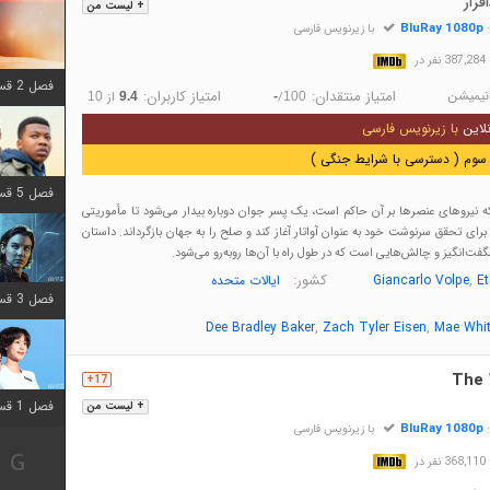
فزار
+ لیست من
BluRay 1080p
:
با زیرنویس فارسی
در
فصل 2 قسمت 8 اضافه شد
نیمیشن
امتیاز منتقدان:
امتیاز کاربران:
/
از
10
9.4
-
100
لاین
با زیرنویس فارسی
سوم ( دسترسی با شرایط جنگی )
فصل 5 قسمت 8 اضافه شد
که نیروهای عنصرها بر آن حاکم است، یک پسر جوان دوباره بیدار می‌شود تا مأموریتی
رای تحقق سرنوشت خود به عنوان آواتار آغاز کند و صلح را به جهان بازگرداند. داستان
گفت‌انگیز و چالش‌هایی است که در طول راه با آن‌ها روبه‌رو می‌شود.
,
کشور:
E
Giancarlo Volpe
ایالات متحده
فصل 3 قسمت 2 اضافه شد
,
,
Dee Bradley Baker
Zach Tyler Eisen
Mae Whi
The 
17+
فصل 1 قسمت 12 اضافه شد
+ لیست من
BluRay 1080p
:
با زیرنویس فارسی
در