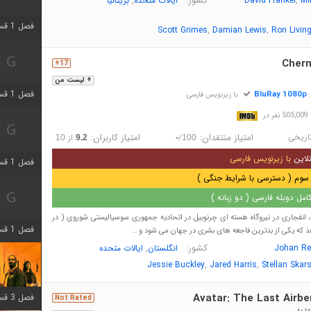
,
کشور:
,
Mi
David Frankel
ایالات متحده
بریتانیا
فصل 1 قسمت 3 اضافه شد
,
,
Scott Grimes
Damian Lewis
Ron Livin
Chern
17+
+ لیست من
فصل 1 قسمت 4 اضافه شد
BluRay 1080p
:
با زیرنویس فارسی
در
اریخی
امتیاز منتقدان:
امتیاز کاربران:
/
از
10
9.2
-
100
لاین
با زیرنویس فارسی
فصل 1 قسمت 6 اضافه شد
سوم ( دسترسی با شرایط جنگی )
مل دوبله فارسی ( دو زبانه )
در آوریل سال 1986، انفجاری در نیروگاه هسته ای چرنوبیل در اتحادیه جمهوری سوسیالیستی شوروی ( در
فصل 1 قسمت 12 اضافه شد
د که یکی از بدترین فاجعه های بشری در جهان می شود و …
کشور:
,
Johan Re
انگلستان
ایالات متحده
,
,
Jessie Buckley
Jared Harris
Stellan Skar
Avatar: The Last Airbe
فصل 3 قسمت 6 اضافه شد
Not Rated