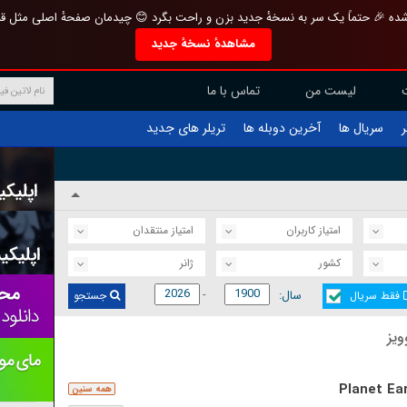
تازه و منحصر به فرد بازطراحی شده 🎉 حتماً یک سر به نسخهٔ جدید بزن و راحت بگرد 
مشاهدهٔ نسخهٔ جدید
تماس با ما
لیست من
تریلر های جدید
آخرین دوبله ها
سریال ها
ف
امتیاز منتقدان
امتیاز کاربران
ژانر
کشور
سال:
جستجو
فقط سریال
آخر
Planet Ear
همه سنین