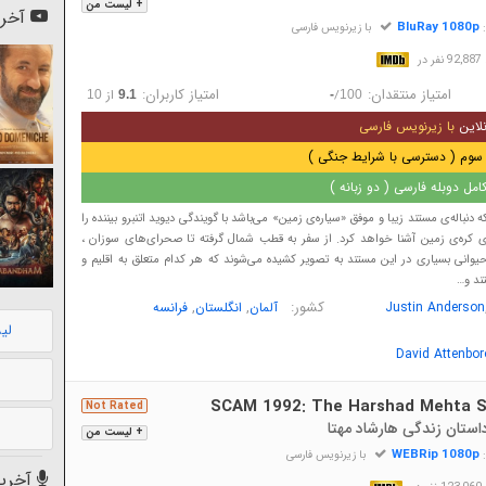
+ لیست من
آخری
BluRay 1080p
:
با زیرنویس فارسی
در
امتیاز منتقدان:
امتیاز کاربران:
/
از
10
9.1
-
100
لاین
با زیرنویس فارسی
سوم ( دسترسی با شرایط جنگی )
مل دوبله فارسی ( دو زبانه )
دنباله‌ی مستند زیبا و موفق «سیاره‌ی زمین» می‌باشد با گویندگی دیوید اتنبرو بیننده را
ی کره‌ی زمین آشنا خواهد کرد. از سفر به قطب شمال گرفته تا صحرای‌های سوزان ،
وانی بسیاری در این مستند به تصویر کشیده می‌شوند که هر کدام متعلق به اقلیم و
ند و…
کشور:
,
,
Justin Anderson
آلمان
انگلستان
فرانسه
لی
David Attenbo
SCAM 1992: The Harshad Mehta S
Not Rated
+ لیست من
WEBRip 1080p
:
با زیرنویس فارسی
آخرین