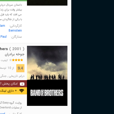
بیشتر وقت برای زندگ
می افتد که باید قبل
با یکی از شاگردان
کارگردانی:
dam
Bernstein
ستارگان:
 Paul
hers
( 2001 )
جوخه برادران
کیفیت 
از 10
9.4
توسط 510,548 نفر 
درام
,
تاریخی
,
جنگی
امکان پخش آن
+ دارای لینک 
از عملیات Overlord تا روز پیروزی V-J.