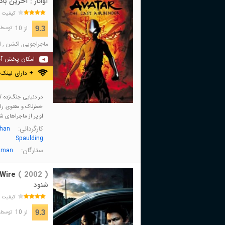
آواتار : آخرین بادا
کیفیت 
از 10
9.3
توسط 387,284 نفر 
ماجراجویی
,
اکشن
,
ا
امکان پخش آن
+ دارای لینک 
در دنیایی جنگ‌زده 
خطرناک و معنوی را ب
او پر از ماجراهای ش
کارگردانی:
than
Spaulding
ستارگان:
tman
Wire
( 2002 )
شنود
کیفیت 
از 10
9.3
توسط 368,110 نفر 