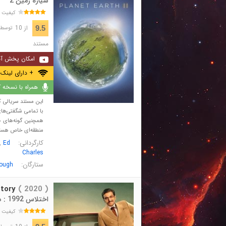
سیاره زمین 2
کیفیت 
از 10
9.5
توسط 92,887 نفر 
مستند
امکان پخش آن
+ دارای لینک 
همراه با نسخه کا
این مستند سریالی که 
با تمامی شگفتی‌ها
همچنین گونه‌های حی
منطقه‌ای خاص هست
کارگردانی:
,
Ed
Charles
ستارگان:
rough
tory
( 2020 )
اختلاس 1992 : داستان زندگی هارشاد مهتا
کیفیت 