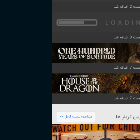
ن تریلر ها
مشاهده لیست کامل >>