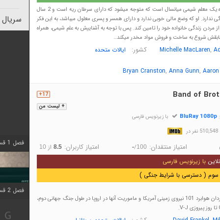
داستان سریال درباره یک معلم شیمی میانسال است که متوجه میشود که دارای سرطان ریه است و 2 سال
سریال 
ی ندارد. او که وضع مالی خوبی ندارد و دارای همسر و پسری معلول میباشد، به این فکر
 از مردن زندگی خانواده خود را تامین کند. پس با توجه به آشناییش به علم شیمی، همراه
 سابقش شروع به ساخت و فروش مواد مخدر میکند…
,
کشور:
A
Michelle MacLaren
ایالات متحده
,
,
Bryan Cranston
Anna Gunn
Aaron
Band of Brot
17+
+ لیست من
BluRay 1080p
:
با زیرنویس فارسی
در
فصل 1 قسمت 4 اضافه شد
امتیاز منتقدان:
امتیاز کاربران:
/
از
10
8.5
-
100
لاین
با زیرنویس فارسی
سوم ( دسترسی با شرایط جنگی )
فصل 2 قسمت 1 اضافه شد
روایت گروه Easy گردان هوابرد 101 نیروی زمینی آمریکا و ماموریت آنها در اروپا در طول جنگ جهانی دوم،