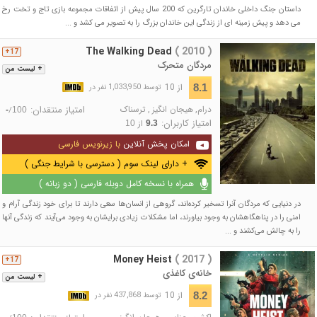
داستان جنگ داخلی خاندان تارگرین که 200 سال پیش از اتفاقات مجموعه بازی تاج ‌و تخت رخ
می ‌دهد و پیش زمینه ای از زندگی این خاندان بزرگ را به تصویر می ‌کشد و ...
The Walking Dead
( 2010 )
17+
مردگان متحرک
+ لیست من
از 10
8.1
توسط 1,033,950 نفر در
درام
,
هیجان انگیز
,
ترسناک
امتیاز منتقدان:
/
-
100
امتیاز کاربران:
از
10
9.3
امکان پخش آنلاین
با زیرنویس فارسی
+ دارای لینک سوم ( دسترسی با شرایط جنگی )
همراه با نسخه کامل دوبله فارسی ( دو زبانه )
در دنیایی که مردگان آنرا تسخیر کرده‌اند، گروهی از انسان‌ها سعی دارند تا برای خود زندگی آرام و
امنی را در پناهگاهشان به وجود بیاورند، اما مشکلات زیادی برایشان به وجود می‌آیند که زندگی آنها
را به چالش می‌کشند و ...
Money Heist
( 2017 )
17+
خانه‌ی کاغذی
+ لیست من
از 10
8.2
توسط 437,868 نفر در