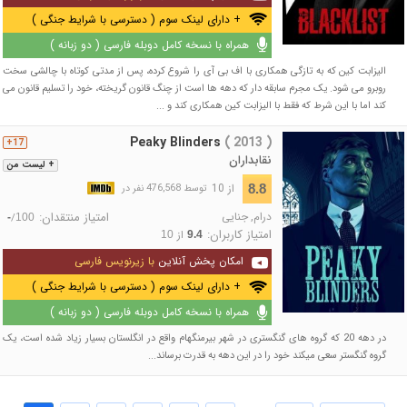
+ دارای لینک سوم ( دسترسی با شرایط جنگی )
همراه با نسخه کامل دوبله فارسی ( دو زبانه )
الیزابت کین که به تازگی همکاری با اف بی آی را شروع کرده، پس از مدتی کوتاه با چالشی سخت
روبرو می شود. یک مجرم سابقه دار که دهه ها است از چنگ قانون گریخته، خود را تسلیم قانون می
کند اما با این شرط که فقط با الیزابت کین همکاری کند و ...
Peaky Blinders
( 2013 )
17+
نقابداران
+ لیست من
از 10
8.8
توسط 476,568 نفر در
درام
,
جنایی
امتیاز منتقدان:
/
-
100
امتیاز کاربران:
از
10
9.4
امکان پخش آنلاین
با زیرنویس فارسی
+ دارای لینک سوم ( دسترسی با شرایط جنگی )
همراه با نسخه کامل دوبله فارسی ( دو زبانه )
در دهه 20 که گروه های گنگستری در شهر بیرمنگهام واقع در انگلستان بسیار زیاد شده است، یک
گروه گنگستر سعی میکند خود را در این دهه به قدرت برساند...