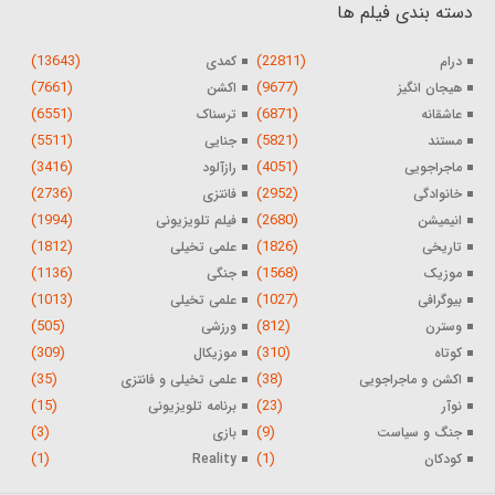
دسته بندی فیلم ها
(13643)
(22811)
درام
کمدی
(7661)
(9677)
هیجان انگیز
اکشن
(6551)
(6871)
عاشقانه
ترسناک
(5511)
(5821)
مستند
جنایی
(3416)
(4051)
ماجراجویی
رازآلود
(2736)
(2952)
خانوادگی
فانتزی
(1994)
(2680)
انیمیشن
فیلم تلویزیونی
(1812)
(1826)
تاریخی
علمی تخیلی
(1136)
(1568)
موزیک
جنگی
(1013)
(1027)
بیوگرافی
علمی تخیلی
(505)
(812)
وسترن
ورزشی
(309)
(310)
کوتاه
موزیکال
(35)
(38)
اکشن و ماجراجویی
علمی تخیلی و فانتزی
(15)
(23)
نوآر
برنامه تلویزیونی
(3)
(9)
جنگ و سیاست
بازی
(1)
(1)
کودکان
Reality