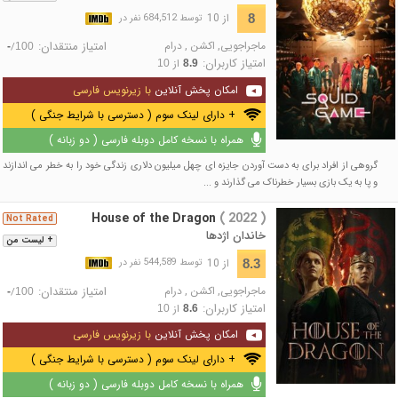
از 10
8
توسط 684,512 نفر در
ماجراجویی
,
اکشن
,
درام
امتیاز منتقدان:
/
-
100
امتیاز کاربران:
از
10
8.9
امکان پخش آنلاین
با زیرنویس فارسی
+ دارای لینک سوم ( دسترسی با شرایط جنگی )
همراه با نسخه کامل دوبله فارسی ( دو زبانه )
گروهی از افراد برای به دست آوردن جایزه ای چهل میلیون دلاری زندگی خود را به خطر می اندازند
و پا به یک بازی بسیار خطرناک می گذارند و ...
House of the Dragon
( 2022 )
Not Rated
خاندان اژدها
+ لیست من
از 10
8.3
توسط 544,589 نفر در
ماجراجویی
,
اکشن
,
درام
امتیاز منتقدان:
/
-
100
امتیاز کاربران:
از
10
8.6
امکان پخش آنلاین
با زیرنویس فارسی
+ دارای لینک سوم ( دسترسی با شرایط جنگی )
همراه با نسخه کامل دوبله فارسی ( دو زبانه )