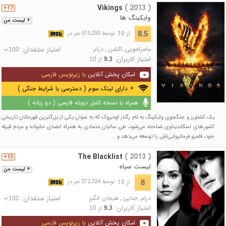
Vikings
( 2013 )
17+
وایکینگ ها
+ لیست من
از 10
8.5
توسط 575,250 نفر در
ماجراجویی
,
اکشن
,
درام
امتیاز منتقدان:
/
-
100
امتیاز کاربران:
از
10
9.3
امکان پخش آنلاین
با زیرنویس فارسی
+ دارای لینک سوم ( دسترسی با شرایط جنگی )
همراه با نسخه کامل دوبله فارسی ( دو زبانه )
یک کشاورز و جنگجوی وایکینگ به نام رگنار لودبروک که به عنوان یکی از بزرگترین قهرمانان تاریخی
کشورهای اسکاندیناوی شناخته می‌شود، طی سالیان متمادی به همراه اعضای خانواده و مردم قبیله
خود، قلمرو فرمانروایی‌اش را توسعه می‌دهد و ...
The Blacklist
( 2013 )
13+
لیست سیاه
+ لیست من
از 10
8
توسط 272,324 نفر در
درام
,
جنایی
,
هیجان انگیز
امتیاز منتقدان:
/
-
100
امتیاز کاربران:
از
10
9.3
امکان پخش آنلاین
با زیرنویس فارسی