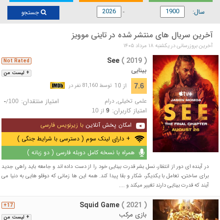
سال:
جستجو
آخرین سریال های منتشر شده در تاینی موویز
آخرین بروزرسانی در يكشنبه ۱۸ مرداد ۱۴۰۵
See
( 2019 )
Not Rated
بینایی
+ لیست من
از 10
7.6
توسط 81,160 نفر در
علمی تخیلی
,
درام
امتیاز منتقدان:
/
-
100
امتیاز کاربران:
از
10
9
امکان پخش آنلاین
با زیرنویس فارسی
+ دارای لینک سوم ( دسترسی با شرایط جنگی )
همراه با نسخه کامل دوبله فارسی ( دو زبانه )
در آینده ای دور از انتظار، نسل بشر قدرت بینایی خود را از دست داده اند و جامعه باید راهی جدید
برای ساختن، تعامل با یکدیگر، شکار و بقا پیدا کند. همه این ها زمانی که دوقلو هایی به دنیا می
آیند که قدرت بینایی دارند تغییر میکند و ....
Squid Game
( 2021 )
17+
بازی مرکب
+ لیست من