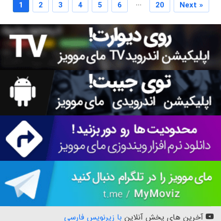
...
1
2
3
4
5
6
20
Next »
آخرین های پخش آنلاین
با زیرنویس فارسی