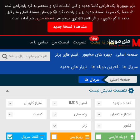
مای موویز با یک طراحی کاملاً جدید و کلی امکانات تازه و منحصر به فرد بازطراحی شده
🎉 حتماً یک سر به نسخهٔ جدید بزن و راحت بگرد 😊 چیدمان صفحهٔ اصلی مثل قبل
مانده تا گم نشوی ، و اگر ظاهر تازه‌تری می‌خواهی
نسخهٔ مدرن
هم آماده است.
مشاهدهٔ نسخهٔ جدید
new
ورود به سایت
عضویت
لیست من
تماس با ما
صفحه اصلی
چهره های مشهور
فیلم های برتر
سریال ها
آخرین دوبله ها
تریلر های جدید
صفحه اصلی
سریال ها
تنظیمات نمایش لیست
تعداد بازدید
امتیاز IMDB
امتیاز کاربران
امتیاز منتقدان
رده سنی
کیفیت
کشور
ژانر
دوبله فارسی
زیرنویس
فقط سریال