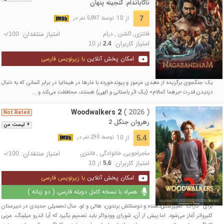
ناگاباندام: گنجینه پنهان
از 10
7
توسط 5,897 نفر در
فانتزی
,
اکشن
,
درام
امتیاز منتقدان:
/
-
100
امتیاز کاربران:
از
10
2.4
امکان پخش آنلاین
با زیرنویس فارسی
یک جنگجوی برگزیده از معبدی مرموز و پیوندخورده با مارها در هیمالیا در برابر کسانی که به دنبال
دزدیدن قدرت «برهما کمالام» (یک اثر باستانی و الهی) هستند، محافظت می‌کند و ...
Woodwalkers 2
( 2026 )
Not Rated
رهروان جنگل 2
+ لیست من
از 10
5.4
توسط 298 نفر در
ماجراجویی
,
خانوادگی
,
فانتزی
امتیاز منتقدان:
/
-
100
امتیاز کاربران:
از
10
5.6
امکان پخش آنلاین
با زیرنویس فارسی
همراه با نسخه کامل دوبله فارسی ( دو زبانه )
برای "کاراگ" تغییرشکل‌دهنده و دوستانش برندون، هالی و لو، سال تحصیلی جدیدی در دبیرستان
کلیرواتر آغاز می‌شود. اما پیش از آن، شورای وودواکر باید تصمیم بگیرد که آیا اندرو میلینگ، مربی