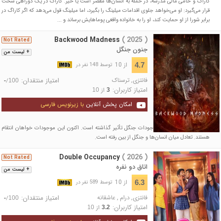
کاراگ و حامی مالی مدرسه، در حمله به انسان‌ها مقصر است یا خیر. کاراگ در یک دوراهی سخت
قرار می‌گیرد: او می‌خواهد جلوی اقدامات میلینگ را بگیرد، اما میلینگ قول می‌دهد که اگر کاراگ در
برابر شورا از او حمایت کند، او را به خانواده واقعی پوماهایش برساند و ...
Backwood Madness
( 2025 )
Not Rated
جنون جنگل
+ لیست من
از 10
4.7
توسط 148 نفر در
فانتزی
,
ترسناک
امتیاز منتقدان:
/
-
100
امتیاز کاربران:
از
10
3
امکان پخش آنلاین
با زیرنویس فارسی
جنگ میان انسان‌ها بر موجودات جنگل تأثیر گذاشته است. اکنون این موجودات خواهان انتقام
هستند. تعادل میان انسان‌ها و جنگل از بین رفته است.
Double Occupancy
( 2026 )
Not Rated
اتاق دو نفره
+ لیست من
از 10
6.3
توسط 589 نفر در
فانتزی
,
درام
,
عاشقانه
امتیاز منتقدان:
/
-
100
امتیاز کاربران:
از
10
3.2