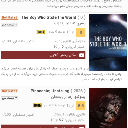
قتل‌های فجیع با تهدید موجودات ماوراءالطبیعه روبرو می‌شود؛ تحقیقاتی که به نبردی حماسی علیه
پادشاه جنیان برای حفظ تعادل میان دو جهان ختم می‌انجامد.
The Boy Who Stole the World
( 0 )
Not Rated
پسری که دنیا را دزدید
+ لیست من
از 10
0
توسط 0 نفر در
خانوادگی
,
فانتزی
,
درام
امتیاز منتقدان:
/
-
100
امتیاز کاربران:
از
10
0
امکان پخش آنلاین
یک ماجراجویی علمی تخیلی و فانتزی درباره پسری جوان که زندگی‌اش برای همیشه تغییر می‌کند؛
وقتی که یک بازدیدکننده مرموز از ناکجاآباد در حیاط خلوت خانه‌اش فرود می‌آید تا به او درباره یک
تهاجم قریب‌الوقوع هشدار دهد.
Pinocchio: Unstrung
( 2026 )
Not Rated
پینوکیو: رها از ریسمان
+ لیست من
از 10
6.6
توسط 286 نفر در
فانتزی
,
رازآلود
,
ترسناک
امتیاز منتقدان:
/
-
100
امتیاز کاربران:
از
10
5.7