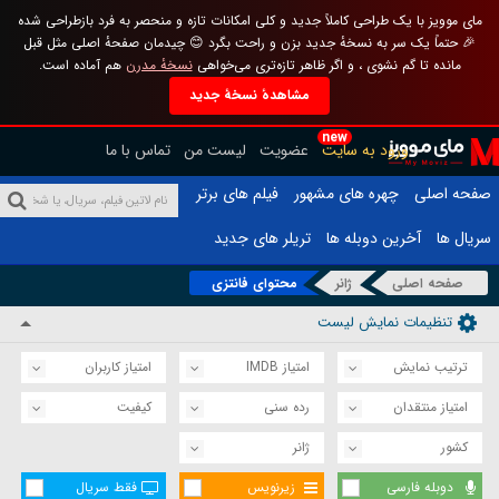
مای موویز با یک طراحی کاملاً جدید و کلی امکانات تازه و منحصر به فرد بازطراحی شده
🎉 حتماً یک سر به نسخهٔ جدید بزن و راحت بگرد 😊 چیدمان صفحهٔ اصلی مثل قبل
مانده تا گم نشوی ، و اگر ظاهر تازه‌تری می‌خواهی
نسخهٔ مدرن
هم آماده است.
مشاهدهٔ نسخهٔ جدید
new
ورود به سایت
عضویت
لیست من
تماس با ما
صفحه اصلی
چهره های مشهور
فیلم های برتر
سریال ها
آخرین دوبله ها
تریلر های جدید
صفحه اصلی
ژانر
محتوای فانتزی
تنظیمات نمایش لیست
ترتیب نمایش
امتیاز IMDB
امتیاز کاربران
امتیاز منتقدان
رده سنی
کیفیت
کشور
ژانر
دوبله فارسی
زیرنویس
فقط سریال