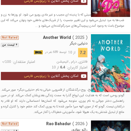
امکان پخش آنلاین
با زیرنویس فارسی
فیلم داستان "راجینی" شخصیتی که با پدیده ای عجیب و غیر عادی روبرو می شود. او روزها به زن و
شب‌ها به مرد تبدیل می‌شود و این تغییر جنسیت را از شریک‌های عاطفی خود پنهان می‌کند که این
موضوع باعث به وجود آمدن پیچیدگی‌های سردرگم‌کننده‌ای می‌شود و ...
Another World
( 2025 )
Not Rated
دنیایی دیگر
+ لیست من
از 10
7.2
توسط 689 نفر در
فانتزی
,
درام
,
انیمیشن
امتیاز منتقدان:
/
-
100
امتیاز کاربران:
از
10
6.4
امکان پخش آنلاین
با زیرنویس فارسی
پس از مرگ و پیش از تناسخ، روح درگذشتگان از قلمرویی خیالی به نام «دنیایی دیگر» عبور می‌کند.
گودو روحی است که به هدایت این ارواح گذرا به سمت زندگی بعدی‌شان کمک می‌کند. او در حین
راهنمایی دختر جوانی به نام یوری، متوجه می‌شود که انسان‌ها احساساتی دارند که او قادر به
درکشان نیست. گودو که از سوی الهه میرا مأمور شده تا به یوری کمک کند خشم خود را کنترل کرده و
مانع از تبدیل شدنش به یک هیولا شود، مأموریتی خطرناک را آغاز می‌کند.
Rao Bahadur
( 2026 )
Not Rated
رائو بهادور