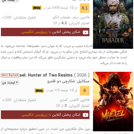
+ لیست من
از 10
8.1
توسط 3,458 نفر در
فانتزی
,
درام
,
هیجان انگیز
امتیاز منتقدان:
/
-
100
امتیاز کاربران:
از
10
6.3
امکان پخش آنلاین
با زیرنویس انگلیسی
در دهه ۱۹۷۰ هند، یک اشراف‌زاده عجیب و غریب که به عنوان «مرد معجزه‌ها» شناخته می‌شود، به
شکلی معجزه‌آسا از یک بیماری لاعلاج جان سالم به در می‌برد. او که گرفتار احساس گناه و ترس شده
است، به عمارت مجلل خود پناه می‌برد و دنیایی جایگزین خلق می‌کند که مرز میان واقعیت و خیال
را به شدت تار می‌کند.
Mikael: Hunter of Two Realms
( 2026 )
Not Rated
میکائیل: شکارچی دو قلمرو
+ لیست من
از 10
6
توسط 115 نفر در
فانتزی
,
اکشن
,
کمدی
امتیاز منتقدان:
/
-
100
امتیاز کاربران:
از
10
3
امکان پخش آنلاین
با زیرنویس انگلیسی
یک افسر پلیس زبده که در عین حال شکارچی جن است، در حین تحقیق درباره مجموعه‌ای از