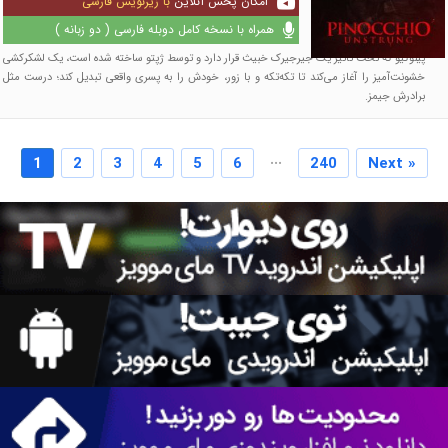
امکان پخش آنلاین
با زیرنویس فارسی
همراه با نسخه کامل دوبله فارسی ( دو زبانه )
پینوکیو که تحت تأثیر یک جیرجیرک خبیث قرار دارد و توسط ژپتو ساخته شده است، یک لشکرکشی
خشونت‌آمیز را آغاز می‌کند تا تکه‌تکه و با زور، خودش را به پسری واقعی تبدیل کند؛ درست مثل
برادرش جیمز.
...
1
2
3
4
5
6
240
Next »