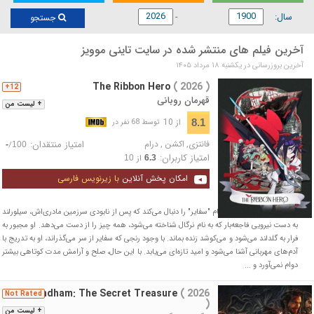
سال:
جستجو
آخرین فیلم های منتشر شده در سایت تاینی موویز
آخرین بروزرسانی در يكشنبه ۱۸ مرداد ۱۴۰۵
The Ribbon Hero
( 2026 )
12+
قهرمان روبانی
+ لیست من
از 10
8.1
توسط 68 نفر در
فانتزی
,
اکشن
,
درام
امتیاز منتقدان:
/
-
100
امتیاز کاربران:
از
10
6.3
امکان پخش آنلاین
با زیرنویس فارسی
انیمه ماجرای پرنسسی به نام "سفایر" را دنبال می‌کند که پس از نابودی سرزمین مادری‌اش، سیلورلند
به دست نیرویی فاجعه‌بار که به نام نرگال شناخته می‌شود، همه چیز را از دست می‌دهد. او مجبور به
فرار به گلدلند می‌شود و می‌کوشد زنده بماند. با وجود رنجی که سفایر از سر می‌گذراند، او به تدریج با
آدم‌های مهربانی آشنا می‌شود و امید تازه‌ای می‌یابد. با این حال، صلح و آرامش مدت کوتاهی بیشتر
دوام نمی‌آورد و ...
Nagabandham: The Secret Treasure
( 2026
Not Rated
)
+ لیست من