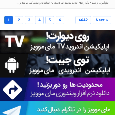
جلوگیری از شروع یک رابطه جدید توسط او، دست به اقدامات وحشتناکی می‌زند و ...
...
1
2
3
4
5
6
4642
Next »