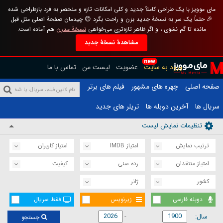
مای موویز با یک طراحی کاملاً جدید و کلی امکانات تازه و منحصر به فرد بازطراحی شده
🎉 حتماً یک سر به نسخهٔ جدید بزن و راحت بگرد 😊 چیدمان صفحهٔ اصلی مثل قبل
مانده تا گم نشوی ، و اگر ظاهر تازه‌تری می‌خواهی
نسخهٔ مدرن
هم آماده است.
مشاهدهٔ نسخهٔ جدید
new
ورود به سایت
عضویت
لیست من
تماس با ما
صفحه اصلی
چهره های مشهور
فیلم های برتر
سریال ها
آخرین دوبله ها
تریلر های جدید
تنظیمات نمایش لیست
ترتیب نمایش
امتیاز IMDB
امتیاز کاربران
امتیاز منتقدان
رده سنی
کیفیت
کشور
ژانر
دوبله فارسی
زیرنویس
فقط سریال
سال:
جستجو