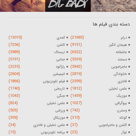
دسته بندی فیلم ها
(13010)
(21683)
درام
کمدی
(7256)
(9151)
هیجان انگیز
اکشن
(5989)
(6522)
عاشقانه
ترسناک
(5191)
(5539)
مستند
جنایی
(3235)
(3842)
ماجراجویی
رازآلود
(2604)
(2819)
خانوادگی
انیمیشن
(1866)
(2599)
فانتزی
فیلم تلویزیونی
(1740)
(1812)
علمی تخیلی
تاریخی
(1043)
(1459)
موزیک
جنگی
(824)
(1027)
بیوگرافی
علمی تخیلی
(505)
(742)
وسترن
ورزشی
(309)
(310)
کوتاه
موزیکال
(34)
(37)
اکشن و ماجراجویی
علمی تخیلی و فانتزی
(15)
(23)
نوآر
برنامه تلویزیونی