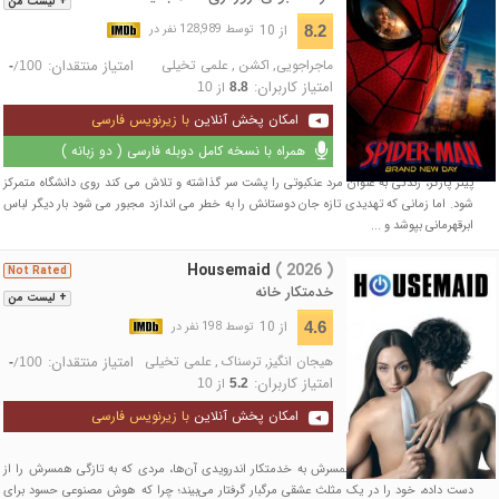
+ لیست من
از 10
8.2
توسط 128,989 نفر در
ماجراجویی
,
اکشن
,
علمی تخیلی
امتیاز منتقدان:
/
-
100
امتیاز کاربران:
از
10
8.8
امکان پخش آنلاین
با زیرنویس فارسی
همراه با نسخه کامل دوبله فارسی ( دو زبانه )
پیتر پارکر، زندگی به عنوان مرد عنکبوتی را پشت سر گذاشته و تلاش می کند روی دانشگاه متمرکز
شود. اما زمانی که تهدیدی تازه جان دوستانش را به خطر می اندازد مجبور می شود بار دیگر لباس
ابرقهرمانی بپوشد و ...
Housemaid
( 2026 )
Not Rated
خدمتکار خانه
+ لیست من
از 10
4.6
توسط 198 نفر در
هیجان انگیز
,
ترسناک
,
علمی تخیلی
امتیاز منتقدان:
/
-
100
امتیاز کاربران:
از
10
5.2
امکان پخش آنلاین
با زیرنویس فارسی
پس از انتقال هوشیاری همسرش به خدمتکار اندرویدی آن‌ها، مردی که به تازگی همسرش را از
دست داده، خود را در یک مثلث عشقی مرگبار گرفتار می‌بیند؛ چرا که هوش مصنوعی حسود برای