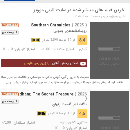
آخرین فیلم های منتشر شده در سایت تاینی موویز
آخرین بروزرسانی در جمعه ۱۶ مرداد ۱۴۰۵
Southern Chronicles
( 2025 )
Not Rated
رویدادنامه‌های جنوبی
+ لیست من
از 10
8.4
توسط 3,898 نفر در
کمدی
امتیاز منتقدان:
امتیاز کاربران:
/
از
10
0
-
100
امکان پخش آنلاین
با زیرنویس فارسی
ریمانتس بیشتر از درس و مدرسه، به بازی راگبی، گوش دادن به موسیقی و فعالیت در بازار سیاه
علاقه دارد؛ اما وقتی عاشق مونیکا می‌شود، باور او به عشق و آینده مورد آزمایش قرار می‌گیرد و ...
Nagabandham: The Secret Treasure
( 2026
Not Rated
)
+ لیست من
ناگاباندام: گنجینه پنهان
از 10
4.5
توسط 4 نفر در
فانتزی
,
اکشن
,
درام
امتیاز منتقدان:
/
-
100
امتیاز کاربران:
از
10
0