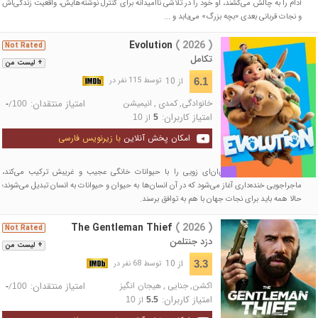
آدام را به چالش می‌کشند، او خود را در تلاشی ناامیدانه برای کنترل نوشته‌هایش، واقعیت زندگی‌اش
و نجات قربانی بعدی «بچه بزرگ» می‌یابد و ...
Evolution
( 2026 )
Not Rated
تکامل
+ لیست من
از 10
6.1
توسط 115 نفر در
خانوادگی
,
کمدی
,
انیمیشن
امتیاز منتقدان:
/
-
100
امتیاز کاربران:
از
10
5
امکان پخش آنلاین
با زیرنویس فارسی
وقتی یک ماده بیگانه دی‌ان‌ای زویی را با حیوانات خانگی عجیب و غریبش ترکیب می‌کند،
ماجراجویی خنده‌داری آغاز می‌شود که در آن انسان‌ها به حیوان و حیوانات به انسان تبدیل می‌شوند؛
حالا همه باید برای نجات جهان با هم به توافق برسند.
The Gentleman Thief
( 2026 )
Not Rated
دزد جنتلمن
+ لیست من
از 10
3.3
توسط 68 نفر در
اکشن
,
جنایی
,
هیجان انگیز
امتیاز منتقدان:
/
-
100
امتیاز کاربران:
از
10
5.5