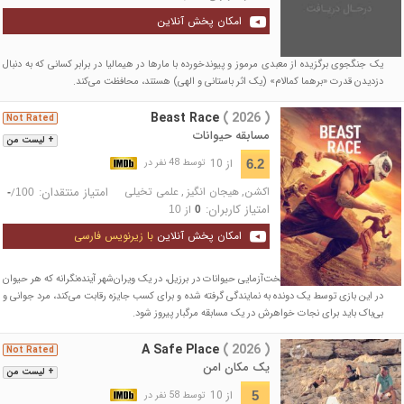
امکان پخش آنلاین
یک جنگجوی برگزیده از معبدی مرموز و پیوندخورده با مارها در هیمالیا در برابر کسانی که به دنبال
دزدیدن قدرت «برهما کمالام» (یک اثر باستانی و الهی) هستند، محافظت می‌کند.
Beast Race
( 2026 )
Not Rated
مسابقه حیوانات
+ لیست من
از 10
6.2
توسط 48 نفر در
اکشن
,
هیجان انگیز
,
علمی تخیلی
امتیاز منتقدان:
/
-
100
امتیاز کاربران:
از
10
0
امکان پخش آنلاین
با زیرنویس فارسی
با الهام از دنیای غیرقانونی بخت‌آزمایی حیوانات در برزیل، در یک ویران‌شهر آینده‌نگرانه که هر حیوان
در این بازی توسط یک دونده به نمایندگی گرفته شده و برای کسب جایزه رقابت می‌کند، مرد جوانی و
بی‌باک باید برای نجات خواهرش در یک مسابقه مرگبار پیروز شود.
A Safe Place
( 2026 )
Not Rated
یک مکان امن
+ لیست من
از 10
5
توسط 58 نفر در