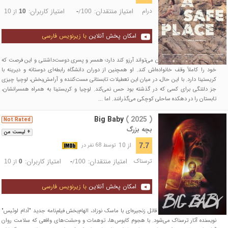
درام
امتیاز منتقدان:
امتیاز کاربران:
/
از
10
10
-
100
امکان پخش آنلاین
با زیرنویس فارسی
لوچیا هر آنچه را که یک زن می‌تواند آرزو کند دارد؛ همسر و پسری دوست‌داشتنی و این فرصت که
خود را کاملاً وقف خانواده‌اش کند. او همچنین از دوران دانشگاه رابطه‌ای دوستانه و دیرینه با
کریستینا دارد. با این حال، در میان این تعطیلات تابستانی مست‌کننده و آرامش‌بخش، لوچیا چیزی
جز دلتنگی برای کسی که در گذشته بود حس نمی‌کند. لوچیا و کریستینا به همراه همسرانشان،
تابستان را در دهکده ساحلی کوچکی می‌گذرانند. اما ...
Big Baby
( 2025 )
Not Rated
بچه بزرگ
+ لیست من
از 10
7.7
توسط 68 نفر در
ترسناک
امتیاز منتقدان:
امتیاز کاربران:
/
از
10
0
-
100
امکان پخش آنلاین
با زیرنویس فارسی
کابوسی هولناک درباره یک قاتل زنجیره‌ای با ماسک نوزاد، الهام‌بخش فیلم‌نامه جدید "آدام لوئیس"
نویسنده آثار ترسناک می‌شود. با هجوم کابوس‌ها، توهمات و وحشت‌های واقعی که سلامت روان