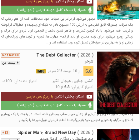
امکان پخش آنلاین
با زیرنویس فارسی
همراه با نسخه کامل دوبله فارسی ( دو زبانه )
یک استاد بازنشسته سرقت مجبور می‌شود از برادر بی‌احتیاط خود محافظت کند؛ آن هم زمانی که
یک سرقت جسورانه قایق تفریحی به ارزش 100 میلیون دلار، به شبکه‌ای پیچیده و خطرناک از توطئه
و فریب ختم می‌شود. با بالا گرفتن تنش‌ها و ظاهر شدن دشمنان قدیمی، او با نبردی برای مرگ و
زندگی روبرو می‌شود. برای زنده ماندن، او باید از تمام مهارت‌ها، تجربه و ترفندهای زیرکانه‌ای که
زمانی او را به بهترین در حرفه‌اش تبدیل کرده بود، استفاده کند و ...
The Debt Collector
( 2026 )
Not Rated
شرخر
+ لیست من
از 10
5.6
توسط 248 نفر در
اکشن
,
جنایی
,
هیجان انگیز
امتیاز منتقدان:
/
-
100
امتیاز کاربران:
از
10
6.8
امکان پخش آنلاین
با زیرنویس فارسی
همراه با نسخه کامل دوبله فارسی ( دو زبانه )
یک شرخر سابق که پس از آزادی از زندان دچار عذاب وجدان شده است، در رقابت با یک بیماری
لاعلاج و مرگبار، به دنیای قدیمی خود بازمی‌گردد تا انتقام قربانیان نزول‌خورها را بگیرد و ...
Spider Man: Brand New Day
( 2026 )
13+
مرد عنکبوتی: روزگاری کاملا جدید