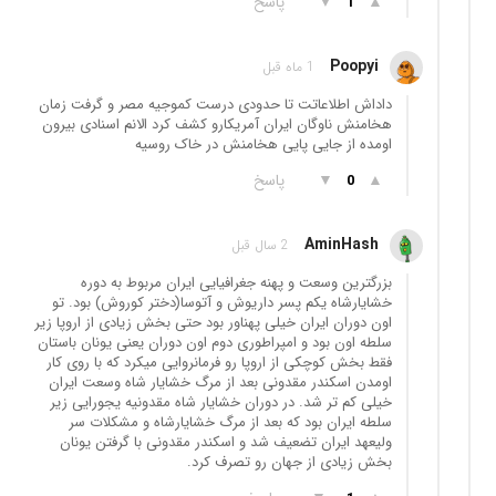
▲
▼
پاسخ
1
Poopyi
1 ماه قبل
داداش اطلاعاتت تا حدودی درست کموجیه مصر و گرفت زمان
هخامنش ناوگان ایران آمریکارو کشف کرد الانم اسنادی بیرون
اومده از جایی پایی هخامنش در خاک روسیه
▲
▼
پاسخ
0
AminHash
2 سال قبل
بزرگترین وسعت و پهنه جغرافیایی ایران مربوط به دوره
خشایارشاه یکم پسر داریوش و آتوسا(دختر کوروش) بود. تو
اون دوران ایران خیلی پهناور بود حتی بخش زیادی از اروپا زیر
سلطه اون بود و امپراطوری دوم اون دوران یعنی یونان باستان
فقط بخش کوچکی از اروپا رو فرمانروایی میکرد که با روی کار
اومدن اسکندر مقدونی بعد از مرگ خشایار شاه وسعت ایران
خیلی کم تر شد. در دوران خشایار شاه مقدونیه یجورایی زیر
سلطه ایران بود که بعد از مرگ خشایارشاه و مشکلات سر
ولیعهد ایران تضعیف شد و اسکندر مقدونی با گرفتن یونان
بخش زیادی از جهان رو تصرف کرد.