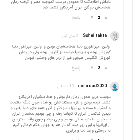
داداش اطلاعاتت تا حدودی درست کموجیه مصر و گرفت زمان
هخامنش ناوگان ایران آمریکارو کشف کرد
▲
▼
پاسخ
2
Soheiltakta
2 سال قبل
اولین امپراطوری دنیا هخامنشیان بودن و اولین امپراطور دنیا
کوروش بوده و بریتانیا درسته بزرگترین بوده ولی در زمان
کوروش انگلیس هیچی غیر از بربر های وحشی نبودن
▲
▼
پاسخ
2
mehrdad2020
10 ماه قبل
دوست عزیز همون زمان داریوش و هخامنشیان آمریکارو
کشف کرده بودن و تازه مستنداتش رو شده چون دیگه اینترنت
و گوشی هست و ایرانیها باسوادتر و الان همه جای دنیا رفتن و
دیدن کدتمدن ایران تا کجاها رفته و چی بودیم ،دشمان ایران
نمیخوان ما بدونیم کی بودیم و چی بودیم چون واقعا میترسن
از ایرانیها و اون روز میاد که باز هم به جهان حکم فرمانی کنیم
به درستی و عدالت و برابری