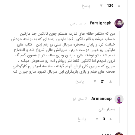
▲
▼
پاسخ
139
farsigraph
3 سال قبل
من که منتظر حلقه های قدرت هستم چون تالکین جد مارتین
حساب میشه و قلم تالکین کجا مارتین زنده ای که به نوشته خودش
خیانت کرد و پایان مسخره سریال قبلی رو رقم زدن . کتاب های
مارتین رو خیلی دوست دارم ، سریالش عالی شروع شد و افتضاح
تمام شد ، تو نوشته های مارتین ویزی جالب تر از همون گیم آف
ترون ندیدم اما تالکین فقط نثر زیباش آدم رو مدهوش میکنه ،
طوری که مارتین کلی ازش الهام گرفته ، خلاصه امیدوارم کارگردانی
صحنه های فیلم و بازی بازیگران این سریال کمبود هارو جبران کنه
▲
▼
پاسخ
21
Armancop
3 سال قبل
بسیار عالی
▲
▼
پاسخ
3