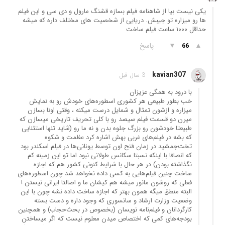
یکی نیست بیا از شاهنامه فیلم بسازه‌ قشنگ مارول و دی سی و این فیلم
ها رو میزاره تو جیبش. دریایی از شخصیت های مختلف داره که میشه
حداقل ۱۰۰۰ ساعت فیلم ساخت
▲
▼
پاسخ
66
kavian307
3 سال قبل
با درود به همگی عزیزان
خب بطور طبیعی هر کشوری اسطوره‌های خودش رو به نمایش
میزاره و ازشون تمثال و شمایل درست میکنه ، وقتی اونا بسازن
میرن دو قسمت فیلم سیصد رو با کلی تحریف تاریخی میسازن که
طبیعتا خودشون رو بزرگ جلوه بدن و نه ما رو (شاید تنها استثنایی
که بشه در فیلم‌های غربی بهش اشاره کرد عظمت و شکوه
تخت‌جمشید در زمان فتح اون توسط یونانی‌ها در فیلم اسکندر بود
که انصافا با اینکه نسبتا سکانس طولانی نبود اما تو این زمینه کم
نگذاشته بودن) در هر حال با شرایط کنونی کشور هم که اجازه
ساخت چنین فیلم‌هایی به کسی داده نخواهد شد چون اسطوره‌های
فعلی که روشون مانور میشه هم کیشان ما و اصالتا ایرانی نیستن !
البته منطق میگه همون بهتر که اجازه ساخت داده نشه چون با این
وضعیت وزارت ارشاد و سانسوری که وجود داره و دست بسته
کارگردانان و فیلم‌نامه نویسان (بخصوص در بحث‌حجاب) و همچنین
بودجه‌های کمی که اختصاص میدن معلوم نیست که اگر میساختن