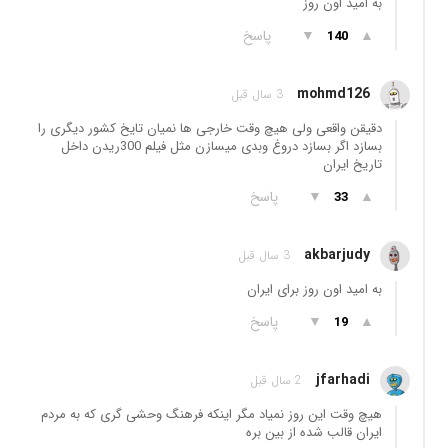
به امید اون روز
▲
▼
پاسخ
140
mohmd126
3 سال قبل
دقیقن واقعی ولی هیچ وقت خارجی ها نمیان تایخ کشور دیگری را
بسازد اگر بسازد دروغ وبدی میسازن مثل فیلم 300ریدن داخل
تاریخ ایران
▲
▼
پاسخ
33
akbarjudy
3 سال قبل
به امید اون روز برای ایران
▲
▼
پاسخ
19
jfarhadi
2 سال قبل
هیچ وقت این روز نمیاد مگر اینکه فرهنگ وحشی گری که به مردم
ایران قالب شده از بین بره