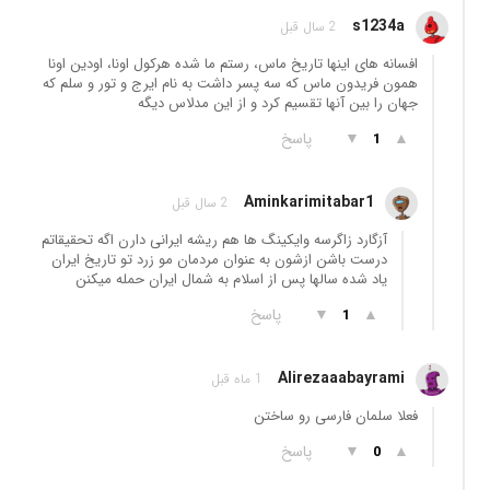
s1234a
2 سال قبل
افسانه های اینها تاریخ ماس، رستم ما شده هرکول اونا، اودین اونا
همون فریدون ماس که سه پسر داشت به نام ایرج و تور و سلم که
جهان را بین آنها تقسیم کرد و از این مدلاس دیگه
▲
▼
پاسخ
1
Aminkarimitabar1
2 سال قبل
آزگارد زاگرسه وایکینگ ها هم ریشه ایرانی دارن اگه تحقیقاتم
درست باشن ازشون به عنوان مردمان مو زرد تو تاریخ ایران
یاد شده سالها پس از اسلام به شمال ایران حمله میکنن
▲
▼
پاسخ
1
Alirezaaabayrami
1 ماه قبل
فعلا سلمان فارسی رو ساختن
▲
▼
پاسخ
0