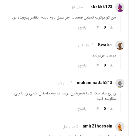
kkkkkk123
1 سال قبل
من تو یوتوب تحلیل قسمت اخر فصل دوم دیدم اینقدر پیچیده بود
▲
▼
پاسخ
0
Kwater
1 سال قبل
درست فرمودید
▲
▼
پاسخ
0
mohammadali213
2 سال قبل
روزی بیاد بلکه شما شعورتون برسه که چه داستان هایی رو با چی
مقایسه کنید
▲
▼
پاسخ
0
amir21hossein
2 سال قبل