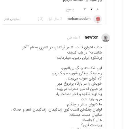
▲
▼
پاسخ
7
mohamadebm
2 سال قبل
(-3)
newton
1 ماه قبل
جناب اخوان ثالث، شاعر گرانقدر، در شعری به نام "آخر
شاهنامه" در باب گذشته
پرشکوه ایران زمین، میفرماید؛
این شکسته چنگِ بی‌قانون،
رام چنگ چنگی شوریده رنگ پیر،
گاه گوئی خواب می‌بیند.
خویش را در بارگاه پرفروغ مهر
بر جبین قدسی محراب می‌بیند.
یاد ایام شکوه و فخر عصمت را،
می‌سراید شاد،
ما کاروان ساغر و چنگیم.
لولیان چنگمان افسانه‌گوی زندگیمان، زندگیمان شعر و افسانه.
ساقیان مستِ مستانه.
هان کجاست
پایتخت قرن؟