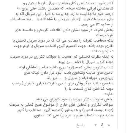
کشورشون . به اندازه ی کافی فیلم و سریال تاریخ و دینی و
شاهنشایی ایرانی ساخته میشه. که مطمعن باشید حتی برای ۶۰
درصد خود ما جذابیت نداره. چه برسه به دنیا . این سریال اگه به
جای موضوعات فوق . ژانرش تاریخی یا شاهنامه یا ... بود مخاطباش
از ۱۰۰ به ۱۳ می رسید.
بخش نظرات در مورد نشان دادن اطلاعات تاریخی و دانسته های
افراد نیست.
بلکه مخاطب نظرات را مطالعه می کنه که در مورد سریال تحلیل یا
نظری دیده باشه. جهت تصمیم گیری انتخاب سریال یا فیلم جهت
دانلود و تماشا.
نه اینکه نظرات تحلیلی کم اهمیت یا سوالات تکراری در مورد سرعت
دوبله کردن سریال یا فیلم ...رو ببینه.
شما بیشترین وقتی که میزارید برای دانلود فیلم و تماشای اونه .
ادمین های سایت وقتشون بابت آبلود.قرار دادن لینک های
زیرنویس. دوبله.فیلم و سریال و . . .میزارند.
مطمعن باشید دیگر وقتی برای دیدن نظرات تکراری کاربران( راجب
دوبله گذاشتن فلان قسمت یا .)
ندارند.
بخش نظرات بیشتر مربوط به خود کاربران می باشد.
سوالات تکراری و تحلیل های خارج از موضوع هیچ کمکی به سرعت
(دوبله توسط ادمین) و همینطور (تصمیم گیری مخاطب یا کاربر
جدید جهت انتخاب فیلم یا سریال) نمی کند. ممنون
▲
▼
پاسخ
3