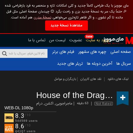
مای موویز با یک طراحی کاملاً جدید و کلی امکانات تازه و منحصر به فرد بازطراحی شده
🎉 حتماً یک سر به نسخهٔ جدید بزن و راحت بگرد 😊 چیدمان صفحهٔ اصلی مثل قبل
مانده تا گم نشوی ، و اگر ظاهر تازه‌تری می‌خواهی
نسخهٔ مدرن
هم آماده است.
مشاهدهٔ نسخهٔ جدید
new
ورود به سایت
عضویت
لیست من
تماس با ما
صفحه اصلی
چهره های مشهور
فیلم های برتر
سریال ها
آخرین دوبله ها
تریلر های جدید
لینک های دانلود
نقد های کاربران
بازیگران و عوامل
House of the Dragon
(2022
ماجراجویی
,
اکشن
,
درام
63 دقیقه
Not Rated
WEB-DL 1080p
8.3
/10
544589 users
8.6
/10
44107 users