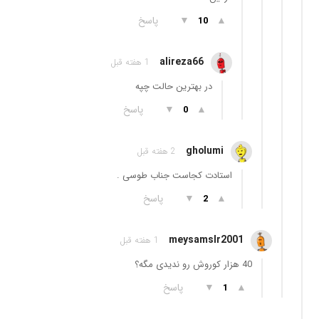
▲
▼
پاسخ
10
alireza66
1 هفته قبل
در بهترین حالت چپه
▲
▼
پاسخ
0
gholumi
2 هفته قبل
استادت کجاست جناب طوسی .
▲
▼
پاسخ
2
meysamslr2001
1 هفته قبل
40 هزار کوروش رو ندیدی مگه؟
▲
▼
پاسخ
1