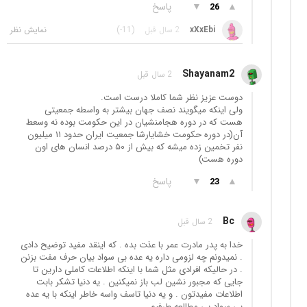
▲
▼
پاسخ
26
xXxEbi
2 سال قبل
(-11)
Shayanam2
2 سال قبل
دوست عزیز نظر شما کاملا درست است.
ولی اینکه میگویند نصف جهان بیشتر به واسطه جمعیتی
هست که در دوره هجامنشیان در این حکومت بوده نه وسعط
آن(در دوره حکومت خشایارشا جمعیت ایران حدود ۱۱ میلیون
نفر تخمین زده میشه که بیش از ۵۰ درصد انسان های اون
دوره هست)
▲
▼
پاسخ
23
Bc
2 سال قبل
خدا به پدر مادرت عمر با عذت بده . که اینقد مفید توضیح دادی
. نمیدونم چه لزومی داره یه عده بی سواد بیان حرف مفت بزنن
. در حالیکه افرادی مثل شما با اینکه اطلاعات کاملی دارین تا
جایی که مجبور نشین لب باز نمیکنین . یه دنیا تشکر بابت
اطلاعات مفیدتون . و یه دنیا تاسف واسه خاطر اینکه با یه عده
بی سواد بی مطالعه طرفیم