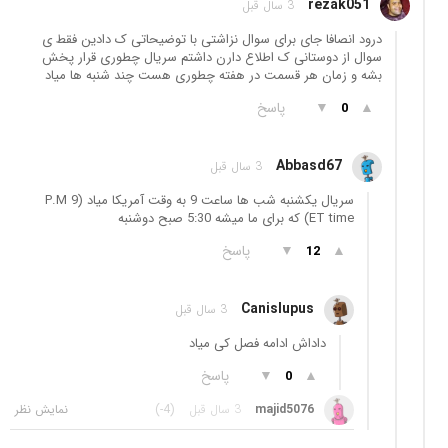
rezak051
3 سال قبل
درود انصافا جای برای سوال نزاشتی با توضیحاتی ک دادین فقط ی
سوال از دوستانی ک اطلاع دارن داشتم سریال چطوری قرار پخش
بشه و زمان هر قسمت در هفته چطوری هست چند شنبه ها میاد
▲
▼
پاسخ
0
Abbasd67
3 سال قبل
سریال یکشنبه شب ها ساعت 9 به وقت آمریکا میاد (9 P.M
ET time) که برای ما میشه 5:30 صبح دوشنبه
▲
▼
پاسخ
12
Canislupus
3 سال قبل
داداش ادامه فصل کی میاد
▲
▼
پاسخ
0
majid5076
3 سال قبل
(-4)