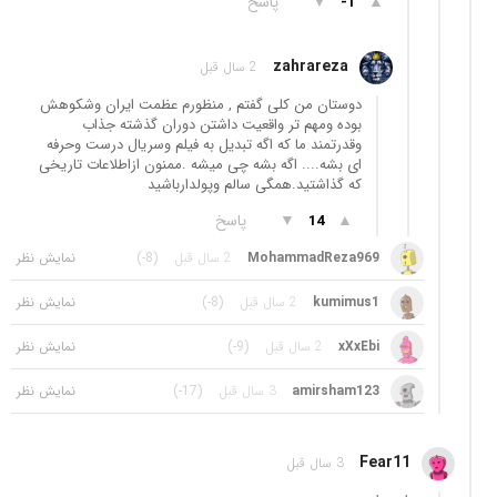
▲
▼
پاسخ
-1
zahrareza
2 سال قبل
دوستان من کلی گفتم , منظورم عظمت ایران وشکوهش
بوده ومهم تر واقعیت داشتن دوران گذشته جذاب
وقدرتمند ما که اگه تبدیل به فیلم وسریال درست وحرفه
ای بشه.... اگه بشه چی میشه .ممنون ازاطلاعات تاریخی
که گذاشتید.همگی سالم وپولدارباشید
▲
▼
پاسخ
14
MohammadReza969
2 سال قبل
(-8)
kumimus1
2 سال قبل
(-8)
xXxEbi
2 سال قبل
(-9)
amirsham123
3 سال قبل
(-17)
Fear11
3 سال قبل