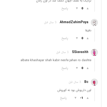
نزدیک به نصف جهان کشف شد در اون زمان
▲
▼
پاسخ
0
AhmadZahimPoya
3 سال قبل
دقیقا
▲
▼
پاسخ
0
SSiavashh
3 سال قبل
albate khashayar shah kabir nesfe jahan ro dashte
▲
▼
پاسخ
0
Bc
3 سال قبل
اون داریوش بود نه کوروش
▲
▼
پاسخ
-1