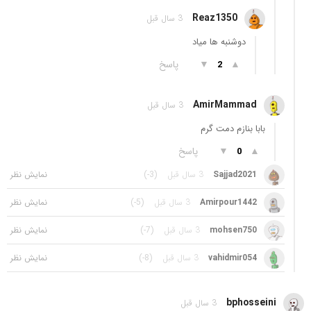
Reaz1350
3 سال قبل
دوشنبه ها میاد
▲
▼
پاسخ
2
AmirMammad
3 سال قبل
بابا بنازم دمت گرم
▲
▼
پاسخ
0
Sajjad2021
3 سال قبل
(-3)
Amirpour1442
3 سال قبل
(-5)
mohsen750
3 سال قبل
(-7)
vahidmir054
3 سال قبل
(-8)
bphosseini
3 سال قبل