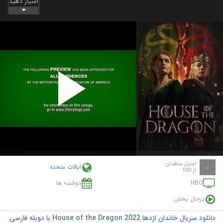
امتیاز دهید
Play
Video
امتیاز منتقدان
ایالات متحده
-
از 100
HBO
دوشنبه ها
درحال پخش
دانلود سریال خاندان اژدها House of the Dragon 2022 با دوبله فارسی