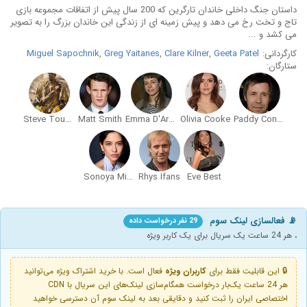
داستان جنگ داخلی خاندان تارگرین که 200 سال پیش از اتفاقات مجموعه بازی
تاج ‌و تخت رخ می ‌دهد و پیش زمینه ای از زندگی این خاندان بزرگ را به تصویر
می ‌کشد و ...
کارگردانی:
Geeta Patel
,
Clare Kilner
,
Greg Yaitanes
,
Miguel Sapochnik
ستارگان:
Steve Toussaint
Matt Smith
Emma D'Arcy
Olivia Cooke
Paddy Considine
Sonoya Mizuno
Rhys Ifans
Eve Best
📡 فعالسازی لینک سوم
29 نفر درخواست داده
، هر 24 ساعت یک سریال برای یک کاربر ویژه
🔒 این قابلیت فقط برای
کاربران ویژه
فعال است. با خرید اشتراک ویژه می‌توانید
هر 24 ساعت یک‌بار درخواست همگام‌سازی لینک‌های این سریال با CDN
اختصاصی ایران را ثبت کنید و دقایقی بعد به لینک سوم آن دسترسی خواهید