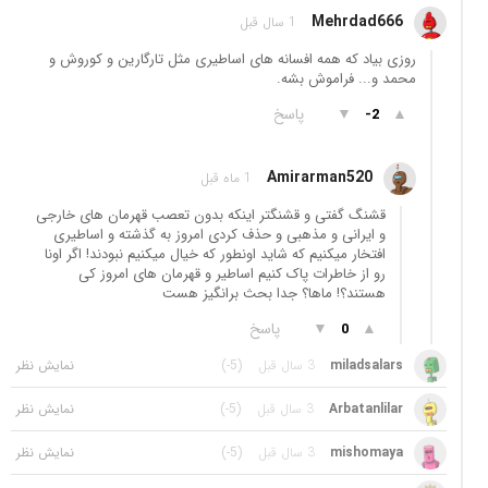
Mehrdad666
1 سال قبل
روزی بیاد که همه افسانه های اساطیری مثل تارگارین و کوروش و
محمد و... فراموش بشه.
▲
▼
پاسخ
-2
Amirarman520
1 ماه قبل
قشنگ گفتی و قشنگتر اینکه بدون تعصب قهرمان های خارجی
و ایرانی و مذهبی و حذف کردی امروز به گذشته و اساطیری
افتخار میکنیم که شاید اونطور که خیال میکنیم نبودند! اگر اونا
رو از خاطرات پاک کنیم اساطیر و قهرمان های امروز کی
هستند؟! ماها؟ جدا بحث برانگیز هست
▲
▼
پاسخ
0
miladsalars
3 سال قبل
(-5)
Arbatanlilar
3 سال قبل
(-5)
mishomaya
3 سال قبل
(-5)