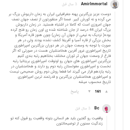
AmirImmortal
3 سال قبل
دوست عزیز بزرگترین پهنه جغرافیایی ایران به زمان داریوش بزرگ بر
می گرده و نه کورش کبیر. ضمنا اگر منظورتون از نصف جهان نصف
جهان امروزی است که کاملا در اشتباه هستید. در زمان داریوش
بزرگ ایران 44 درصد از جان شناخته شده ی اون زمان رو فتح کرده
بوده( نزدیک به نیمی از جهان آن زمان) چون هنوز قاره آمریکا و
بخش بزرگی از قاره آسیا و آفریقا کشف نشده بودند ولی در هر
صورت با توجه به وسعت جهان در هر دوران بزرگترین امپراطوری
تاریخ امپراطوری غرور آفرین هخامنشیان هست در صورتی که اگر
فارغ از وسعت جهان ئر ئوران مختلف بخئاهیم رتبه بندی کنیم
بزرگترین امپراطوری های جهان رو اونوقت امپراطوری بریتانیا رتبه
نخست و امپراطوری مغولستان رتبه دوم رو دارند و هخامنشیان در
رتبه یازدهم قرار می گیرند اما قطعا روش دوم روش صحیحی نیست
و امپراطوری هخامنشیان بزرگترین و قدرتمند ترین امپراطوری
تاریخ محسوب میشه
▲
▼
پاسخ
161
Bc
3 سال قبل
واقعیت رو گفتین باید هر انسانی بتونه واقعیت رو قبول کنه تو
زندگیت ممنون از توضیحاتتون