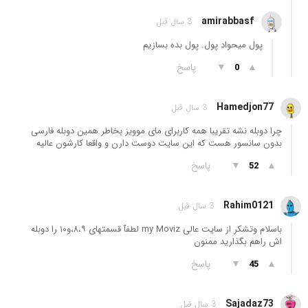
amirabbasf
3 سال قبل
پول میحواد پول. پول بده بسازیم
▲
▼
پاسخ
0
Hamedjon77
3 سال قبل
چرا دوبله نشه تقریبا همه کاربرای مای موویز بخاطر همین دوبله فارسی
بدون سانسور هست که این سایت دوست دارن و واقعا کارشون عالیه
▲
▼
پاسخ
52
Rahim0121
3 سال قبل
باسلام وتشکر از سایت عالی my Moviz لطفآ قسمتهای ۸،۹،و۱۰ را دوبله
اش راهم بگذارید ممنون
▲
▼
پاسخ
45
Sajadaz73
3 سال قبل