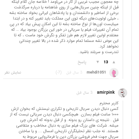
چه معجون عجیب غریبی از کار در می‌اومد ! خلاصه جان کلام اینکه
قبل از اینکه چنین سریال‌هایی از روی شاهنامه یا درباره سرگذشت
برخی از اساطیر و دانشمندان و یا پادشاهان ایرانی بخواد ساخته بشه
، خیلی اولویت‌های دیگه توی این مملکت باید تغییر کنه و در ابتدا
میبایست اون‌ها از نوع ساخته بشه تا این امکان پیش بیاد که در پی
تمام آن تغییرات فیلم یا سریالی در خور این بزرگان بوجود بیاد … که
معتقدم اولین تغییر لازم هم طرز تفکر و نگرش خود ماست ، که تا
این عوض نشه مسلما تمام موارد ذکر شده در بالا تغییر چندانی
نخواهد کرد.
تندرست و سربلند باشید.
▲
▼
پاسخ
13
mehdi1051
3 سال قبل
(-7)
amirpink
3 سال قبل
کاربر محترم
کسی دنبال دیدن سریال تاریخی و تکراری نیستش که بخوان ازش
۱۰۰۰ ساعت فیلم بسازن. هیچکسی دنبال دیدن سریالی نیست که از
قبل . نتیجه ی داستان رو بدونه. و از قبل بدونه که آخرش چی
میشه. شرکت های بزرگ فیلم سازی به دنبال مخاطب و متقاضی
هستند. نه جلب نظر تحلیلگران تاریخی امسال ... و یا ساختن
سریال جهت فخر فروشی بزرگان دین یا فرمانروایی مربوط به