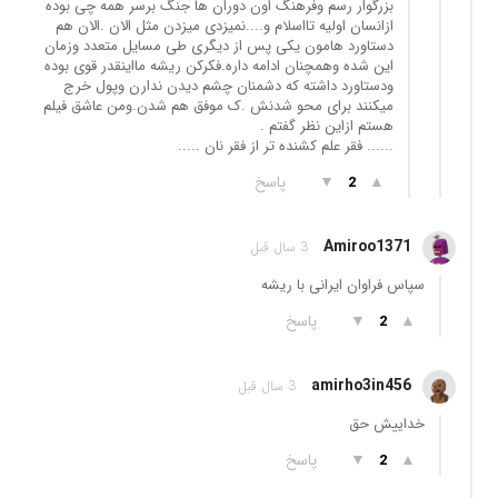
بزرگوار رسم وفرهنگ اون دوران ها جنگ برسر همه چی بوده
ازانسان اولیه تااسلام و....نمیزدی میزدن مثل الان .الان هم
دستاورد هامون یکی پس از دیگری طی مسایل متعدد وزمان
این شده وهمچنان ادامه داره.فکرکن ریشه مااینقدر قوی بوده
ودستاورد داشته که دشمنان چشم دیدن ندارن وپول خرج
میکنند برای محو شدنش .ک موفق هم شدن.ومن عاشق فیلم
هستم ازاین نظر گفتم .
...... فقر علم کشنده تر از فقر نان .....
▲
▼
پاسخ
2
Amiroo1371
3 سال قبل
سپاس فراوان ایرانی با ریشه
▲
▼
پاسخ
2
amirho3in456
3 سال قبل
خداییش حق
▲
▼
پاسخ
2