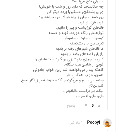
ما برای فتح می‌آییم؟
چه حکایت‌ها که دارد روز و شب با خویش!
ای پریشانگوی مسکین! پرده دیگر کن
پور دستان جان ز چاه نابرادر در نخواهد برد.
مُرد، مُرد، او مُرد.
فاتحان گوژپشت و پیر را مانیم.
تیغ‌هامان زنگ خورده، کهنه و خسته
کوسهامان جاودان خاموش
تیرهامان بال بشکسته
ما فاتحان شهرهای رفته بر بادیم.
راویان قصه‌های رفته از یادیم.
کس به چیزی یا پشیزی برنگیرد سکه‌هامان را
گویی از شاهی‌ست بیگانه.
گاهگه بیدار می‌خواهیم شد زین خواب جادوئی
همچو خواب همگنانِ غار
چشم می‌مالیم و می‌گوئیم: آنک، طرفه قصر زرنگار صبح
شیرین‌کار
لیک، بی‌مرگست دقیانوس.
وای، وای، افسوس.
▲
▼
پاسخ
5
Poopyi
1 ماه قبل