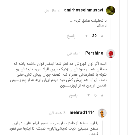
amirhosseinmusavi
2 سال قبل
با تحلیلت عشق کردم...
انشالله
▲
▼
پاسخ
39
Pershine
1 ماه قبل
البته اگر اون کوروش مد نظر شما اینقدر توان داشته باشه که
حداقل همسر خودش و نزدیک ترین افراد مورد تاییدش رو
بتونه با شعارهاش همراه کنه. نصف جهان پیش کش.حتی
نصف ایران هم پیش کش.درد مردم ایران اینه نه از پوزیسیون
شانس اوردن نه از اپوزیسیون
▲
▼
پاسخ
5
mehrad1414
3 هفته قبل
با این سطح از دانش تاریخی و شعور فیلم هایی در این
سطح میبینی اذیت نمیشی؟باورم نمیشه تا اینجا هم نفوذ
کردین