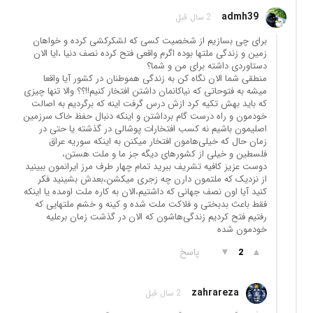
admh39
2 سال قبل
برای چی بسازیم از شخصیت کسی که لشکرکشی کرده و خواهان
زمین و زندگی ملتها بوده اگرم واقعی فتح کرده نصف دنیا ،ایا الان
دستاوردی داشته برای من و شما؟
منطقی شما الان نگاه کن به زندگی هموطنان در کشور آیا واقعا
میشه به فتوحاتی که نیاکانمان داشتن افتخار کنیم!!؟؟ والا تنها چیزی
که باید بهش تکیه کرد ازش درس گرفت اینه که برگردیم به اصالت
خودمون و راه درست گام برداشتن و اینکه دنبال حفظ خاک سرزمین
اصلیمون باشیم نه کسب افتخارات پوشالی در گذشته یا حتی در
زمان حال که خیلی‌هامون افتخار میکنن به اینکه سوریه عراق
فلسطین و خیلی از کشورهای دیگه جز ما و ملت هستن،
دوست عزیز کافیه تشریف ببرید تمام چهار طرف مرز ایرانمون ببینید
از نزدیک که ملتمون دارن چه زجری میکشن،بعدش بشینید فکر
کنید آیا اون نصف جهانی که داشتیم،الان به کاره ملت اومده یا اینکه
فقط باعث بدبختی و فلاکت ملت شده و کینه و خشم ملتهایی که
رفتیم فتح کردیم زندگی‌هاشون که الان در گذشت زمان برعلیه
خودمون شده
▲
▼
پاسخ
2
zahrareza
2 سال قبل