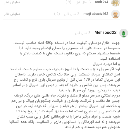
amir2x4
3 سال قبل
(-9)
mojtabacivil62
3 سال قبل
(-9)
Mehrbod22
3 سال قبل
جهت اطلاع دوستان. کیفیت صدا در نسخه 480p اصلا مناسب نیست،
خصوصا در صحنه هایی که موسیقی یا صدای ازدحام وجود دارد. لزا
شخصا پیشنهاد میکنم که برای دانلود، نسخه های با کیفیت بالاتر را
استفاده کنید.
و اما درباره سریال
اولا-اگر سریال تاج و تخت را تا امروز ندیدید، خوب معلوم هست که اصلا
اهل تماشای سریال نیستید. ولی حالا یک شانس خاص دارید. داستان
این سریال تماما در 179 سال قبل از وقایع سریال بازی تاج و تخت رخ
می‌دهد، پس این شانس را دارید که بعد از دیدن این سریال و بر اساس
ترتیب تاریخی، بروید آن سریال را ببینید.
دوم-داستانی سراسر مملو از عشق و نفرت، جاه طلبی های بزرگ، توطئه
چینی ها، دنائت و شرافت، وفاداری و خیانت، جنگجویان بیباک و بی‌رحم
و خلاصه، این سریال بیشتر از هر فیلم و سریالی که دیده اید، در عین
اینکه تخیلی و اساطیری است، اما به حقایق آنچه که در تاریخ رخداده
شبیه هست و افراد درگیر ماجرا را نه قهرمانانی کامل و بی عیب نشان
می‌دهد و نه ضد قهرمانان را انسانهایی عاری از انسانیت، بلکه همه انسانها
همزمان هم دیو هستند و هم فرشته.