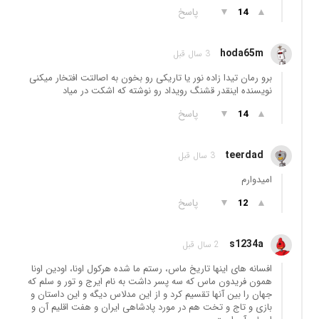
▲
▼
پاسخ
14
hoda65m
3 سال قبل
برو رمان تیدا زاده نور یا تاریکی رو بخون به اصالتت افتخار میکنی
نویسنده اینقدر قشنگ رویداد رو نوشته که اشکت در میاد
▲
▼
پاسخ
14
teerdad
3 سال قبل
امیدوارم
▲
▼
پاسخ
12
s1234a
2 سال قبل
افسانه های اینها تاریخ ماس، رستم ما شده هرکول اونا، اودین اونا
همون فریدون ماس که سه پسر داشت به نام ایرج و تور و سلم که
جهان را بین آنها تقسیم کرد و از این مدلاس دیگه و این داستان و
بازی و تاج و تخت هم در مورد پادشاهی ایران و هفت اقلیم آن و