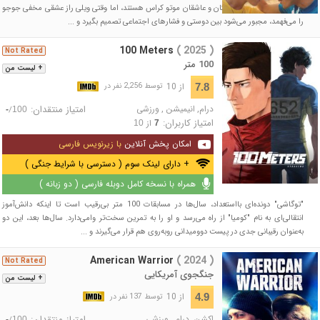
ویلی و جوجو بهترین دوستان و عاشقان موتو کراس هستند، اما وقتی ویلی راز عشقی مخفی جوجو
را می‌فهمد، مجبور می‌شود بین دوستی و فشارهای اجتماعی تصمیم بگیرد و ...
100 Meters
( 2025 )
Not Rated
100 متر
+ لیست من
از 10
7.8
توسط 2,256 نفر در
درام
,
انیمیشن
,
ورزشی
امتیاز منتقدان:
/
-
100
امتیاز کاربران:
از
10
7
امکان پخش آنلاین
با زیرنویس فارسی
+ دارای لینک سوم ( دسترسی با شرایط جنگی )
همراه با نسخه کامل دوبله فارسی ( دو زبانه )
"توگاشی" دونده‌ای بااستعداد، سال‌ها در مسابقات 100 متر بی‌رقیب است تا اینکه دانش‌آموز
انتقالی‌ای به نام "کومیا" از راه می‌رسد و او را به تمرین سخت‌تر وامی‌دارد. سال‌ها بعد، این دو
به‌عنوان رقیبانی جدی در پیست دوومیدانی روبه‌روی هم قرار می‌گیرند و ...
American Warrior
( 2024 )
Not Rated
جنگجوی آمریکایی
+ لیست من
از 10
4.9
توسط 137 نفر در
اکشن
,
درام
,
ورزشی
امتیاز منتقدان:
/
-
100