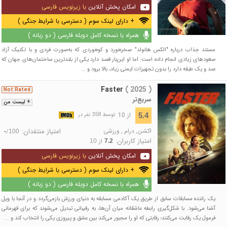
امکان پخش آنلاین
با زیرنویس فارسی
+ دارای لینک سوم ( دسترسی با شرایط جنگی )
همراه با نسخه کامل دوبله فارسی ( دو زبانه )
مستند جذاب درباره "الکس هانولد" صخره‌نورد و کوه‌نوردی که به‌صورت فردی و با تکنیک آزاد
صعود‌های زیادی انجام داده است. اما او این‌بار قصد دارد یکی از بلند‌ترین ساختمان‌های جهان که
صد و یک طبقه دارد را بدون تجهیزات ایمنی زیاد، بالا برود و ...
Faster
( 2025 )
Not Rated
سریع‌تر
+ لیست من
از 10
5.4
توسط 358 نفر در
اکشن
,
درام
,
ورزشی
امتیاز منتقدان:
/
-
100
امتیاز کاربران:
از
10
7.2
امکان پخش آنلاین
با زیرنویس فارسی
+ دارای لینک سوم ( دسترسی با شرایط جنگی )
همراه با نسخه کامل دوبله فارسی ( دو زبانه )
یک راننده مسابقات سابق از طریق یک آکادمی مسابقه به دنیای ورزش بازمی‌گردد و در آنجا با ویل
آشنا می‌شود. با شکل‌گیری رابطه عاشقانه میان آن‌ها، به رقیبانی تبدیل می‌شوند که برای قهرمانی
فرمول یک رقابت می‌کنند؛ رقابتی که او را مجبور می‌کند بین عشق و پیروزی یکی را انتخاب کند و ...