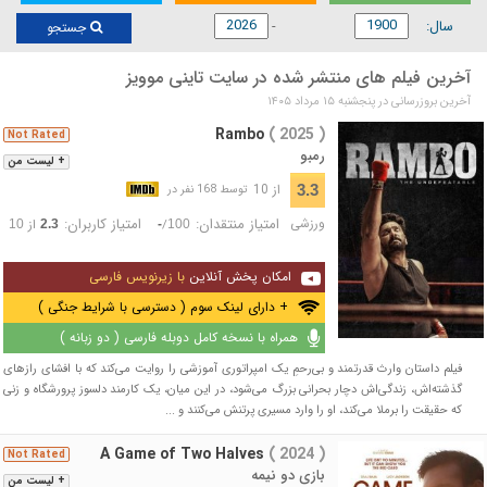
سال:
جستجو
آخرین فیلم های منتشر شده در سایت تاینی موویز
آخرین بروزرسانی در پنجشنبه ۱۵ مرداد ۱۴۰۵
Rambo
( 2025 )
Not Rated
رمبو
+ لیست من
از 10
3.3
توسط 168 نفر در
ورزشی
امتیاز منتقدان:
امتیاز کاربران:
/
از
10
2.3
-
100
امکان پخش آنلاین
با زیرنویس فارسی
+ دارای لینک سوم ( دسترسی با شرایط جنگی )
همراه با نسخه کامل دوبله فارسی ( دو زبانه )
فیلم داستان وارث قدرتمند و بی‌رحمِ یک امپراتوری آموزشی را روایت می‌کند که با افشای رازهای
گذشته‌اش، زندگی‌اش دچار بحرانی بزرگ می‌شود، در این میان، یک کارمند دلسوز پرورشگاه و زنی
که حقیقت را برملا می‌کند، او را وارد مسیری پرتنش می‌کنند و ...
A Game of Two Halves
( 2024 )
Not Rated
بازی دو نیمه
+ لیست من