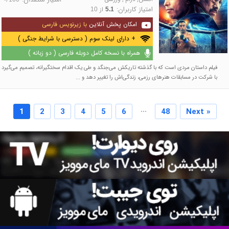
امتیاز کاربران:
از
10
5.1
امکان پخش آنلاین
با زیرنویس فارسی
+ دارای لینک سوم ( دسترسی با شرایط جنگی )
همراه با نسخه کامل دوبله فارسی ( دو زبانه )
فیلم داستان مردی است که با گذشته تاریکش می‌جنگد و طی یک اقدام سختگیرانه، تصمیم می‌گیرد
با شرکت در مسابقات هنرهای رزمی، زندگی‌اش را تغییر دهد و ...
...
1
2
3
4
5
6
48
Next »