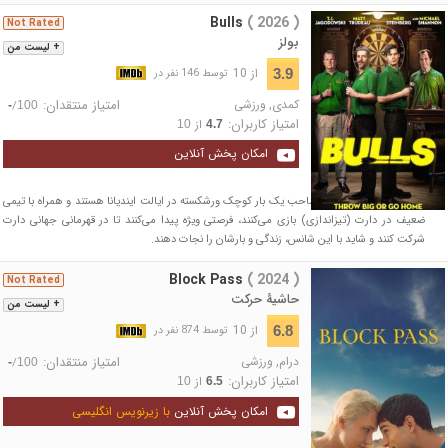
Bulls
( 2026 )
Not Rated
بولز
+ لیست من
از 10
3.9
توسط 146 نفر در
کمدی
,
ورزشی
امتیاز منتقدان:
/
-
100
امتیاز کاربران:
از
10
4.7
امکان پخش آنلاین
دو نیمه‌برادر بدشانس که صاحب یک بار کوچک ورشکسته در ایالت ایندیانا هستند و همراه با تیمی
ضعیف در دارت (تیزاندازی) بازی می‌کنند، فرصتی ویژه پیدا می‌کنند تا در قهرمانی جهانی دارت
شرکت کنند و شاید با این شانس، زندگی و بارشان را نجات دهند.
Block Pass
( 2024 )
Not Rated
حاشیۀ حرکت
+ لیست من
از 10
6.8
توسط 874 نفر در
درام
,
ورزشی
امتیاز منتقدان:
/
-
100
امتیاز کاربران:
از
10
6.5
امکان پخش آنلاین
با زیرنویس انگلیسی