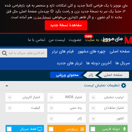
مای موویز با یک طراحی کاملاً جدید و کلی امکانات تازه و منحصر به فرد بازطراحی شده
🎉 حتماً یک سر به نسخهٔ جدید بزن و راحت بگرد 😊 چیدمان صفحهٔ اصلی مثل قبل
مانده تا گم نشوی ، و اگر ظاهر تازه‌تری می‌خواهی
نسخهٔ مدرن
هم آماده است.
مشاهدهٔ نسخهٔ جدید
new
ورود به سایت
عضویت
لیست من
تماس با ما
صفحه اصلی
چهره های مشهور
فیلم های برتر
سریال ها
آخرین دوبله ها
تریلر های جدید
صفحه اصلی
ژانر
محتوای ورزشی
تنظیمات نمایش لیست
ترتیب نمایش
امتیاز IMDB
امتیاز کاربران
امتیاز منتقدان
رده سنی
کیفیت
کشور
ژانر
دوبله فارسی
زیرنویس
فقط سریال