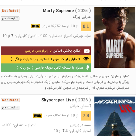
Marty Supreme
( 2025 )
Not Rated
مارتی بزرگ
+ لیست من
از 10
8.1
توسط 69,752 نفر در
درام
,
ورزشی
امتیاز منتقدان:
امتیاز کاربران:
/
از
10
7
-
100
امکان پخش آنلاین
با زیرنویس فارسی
+ دارای لینک سوم ( دسترسی با شرایط جنگی )
همراه با نسخه کامل دوبله فارسی ( دو زبانه )
"مارتی ماوزر" جوان جاه‌طلبی که هیچ‌کس رویایش را جدی نمی‌گیرد، برای رسیدن به عظمت و
بزرگی با چالش‌های فراوانی دست و پنجه نرم می‌کند. مارتی از یک قمارباز به یک قهرمان تنیس روی
میز تبدیل می‌شود، سفری که از شرط‌بندی در منهتن آغاز می‌شود و ...
Skyscraper Live
( 2026 )
Not Rated
آسمان خراش
+ لیست من
از 10
7.8
توسط 2,062 نفر در
مستند
,
ورزشی
امتیاز منتقدان:
/
-
100
امتیاز کاربران:
از
10
7.4