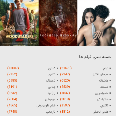
دسته بندی فیلم ها
(13007)
(21673)
درام
کمدی
(7252)
(9147)
هیجان انگیز
اکشن
(5985)
(6520)
عاشقانه
ترسناک
(5191)
(5539)
مستند
جنایی
(3232)
(3842)
ماجراجویی
رازآلود
(2604)
(2819)
خانوادگی
انیمیشن
(1865)
(2597)
فانتزی
فیلم تلویزیونی
(1740)
(1812)
علمی تخیلی
تاریخی