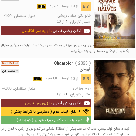
از 10
6.7
توسط 40 نفر در
خانوادگی
,
درام
,
ورزشی
امتیاز منتقدان:
/
-
100
امتیاز کاربران:
از
10
4
امکان پخش آنلاین
با زیرنویس انگلیسی
یک جوان بریتانیایی با اکراه برای یک بورس ورزشی به هند سفر می‌کند و در نهایت مربی‌گری فوتبال
یک تیم از کودکان محروم را برعهده می‌گیرد و ...
Champion
( 2025 )
Not Rated
قهرمان
+ لیست من
از 10
6.3
توسط 1,016 نفر در
درام
,
ورزشی
امتیاز منتقدان:
/
-
100
امتیاز کاربران:
از
10
8.1
امکان پخش آنلاین
با زیرنویس فارسی
+ دارای لینک سوم ( دسترسی با شرایط جنگی )
همراه با نسخه کامل دوبله فارسی ( دو زبانه )
فیلم داستان فوتبالیستی است که در هند پیش از استقلال زندگی می‌کند و رویای رفتن به لندن را در
سر دارد تا اینکه درگیر یک اتفاق غیرمنتظره می‌شود و مسیر زندگی‌اش تغییر می‌کند و ...