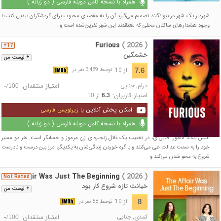
همراه با نسخه کامل دوبله فارسی ( دو زبانه )
شهردار یک شهر در نیوانگلند تصمیم می‌گیرد آن را به مقصدی محبوب برای گردشگران تبدیل کند، با
وجود هشدارهای ساکنان محلی که معتقدند این شهر نفرین‌شده است و ...
Furious
( 2026 )
17+
خشمگین
+ لیست من
از 10
7.6
توسط 3,489 نفر در
درام
,
جنایی
امتیاز منتقدان:
/
-
100
امتیاز کاربران:
از
10
6.3
امکان پخش آنلاین
با زیرنویس فارسی
همراه با نسخه کامل دوبله فارسی ( دو زبانه )
آلیس بلک، مامور اف‌بی‌آی، در تعقیب یک قاتل زنجیره‌ای زن مرموز و حسابگر است. هر دو مسیر
خود را به سمت عدالت طی می‌کنند و با گره خوردن زندگی‌شان به یکدیگر، مرز بین درست و نادرست
شروع به محو شدن می‌کند و ...
The Affair Was Just The Beginning
( 2026 )
Not Rated
خیانت تازه شروع کار بود
+ لیست من
از 10
8
توسط 58 نفر در
کمدی
,
جنایی
امتیاز منتقدان:
/
-
100