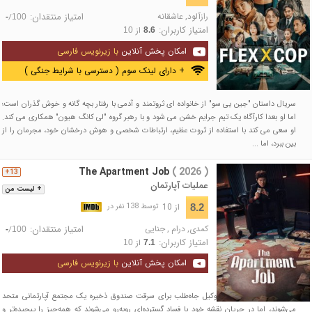
رازآلود
,
عاشقانه
امتیاز منتقدان:
/
-
100
امتیاز کاربران:
از
10
8.6
امکان پخش آنلاین
با زیرنویس فارسی
+ دارای لینک سوم ( دسترسی با شرایط جنگی )
سریال داستان "جین یی سو" از خانواده ای ثروتمند و آدمی با رفتار بچه گانه و خوش گذران است؛
اما او بعدا کارآگاه یک تیم جرایم خشن می شود و با رهبر گروه "لی کانگ هیون" همکاری می کند.
او سعی می کند با استفاده از ثروت عظیم، ارتباطات شخصی و هوش درخشان خود، مجرمان را از
بین ببرد، اما ...
The Apartment Job
( 2026 )
13+
عملیات آپارتمان
+ لیست من
از 10
8.2
توسط 138 نفر در
کمدی
,
درام
,
جنایی
امتیاز منتقدان:
/
-
100
امتیاز کاربران:
از
10
7.1
امکان پخش آنلاین
با زیرنویس فارسی
یک خلافکار سابق و یک وکیل جاه‌طلب برای سرقت صندوق ذخیره یک مجتمع آپارتمانی متحد
می‌شوند، اما در جریان نقشه خود با فساد گسترده‌ای روبه‌رو می‌شوند که همه‌چیز را پیچیده‌تر و