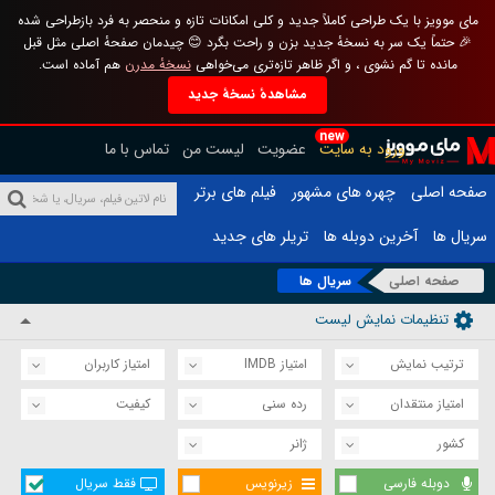
مای موویز با یک طراحی کاملاً جدید و کلی امکانات تازه و منحصر به فرد بازطراحی شده
🎉 حتماً یک سر به نسخهٔ جدید بزن و راحت بگرد 😊 چیدمان صفحهٔ اصلی مثل قبل
مانده تا گم نشوی ، و اگر ظاهر تازه‌تری می‌خواهی
نسخهٔ مدرن
هم آماده است.
مشاهدهٔ نسخهٔ جدید
new
ورود به سایت
عضویت
لیست من
تماس با ما
صفحه اصلی
چهره های مشهور
فیلم های برتر
سریال ها
آخرین دوبله ها
تریلر های جدید
صفحه اصلی
سریال ها
تنظیمات نمایش لیست
ترتیب نمایش
امتیاز IMDB
امتیاز کاربران
امتیاز منتقدان
رده سنی
کیفیت
کشور
ژانر
دوبله فارسی
زیرنویس
فقط سریال