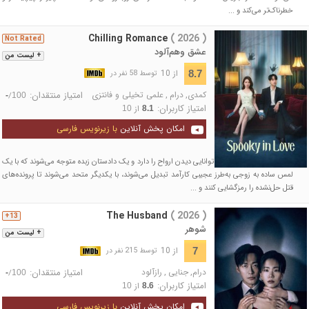
خطرناک‌تر می‌کند و ...
Chilling Romance
( 2026 )
Not Rated
عشق وهم‌آلود
+ لیست من
از 10
8.7
توسط 58 نفر در
کمدی
,
درام
,
علمی تخیلی و فانتزی
امتیاز منتقدان:
/
-
100
امتیاز کاربران:
از
10
8.1
امکان پخش آنلاین
با زیرنویس فارسی
وقتی یک وارث ثروتمند که توانایی دیدن ارواح را دارد و یک دادستان زبده متوجه می‌شوند که با یک
لمس ساده به زوجی به‌طرز عجیبی کارآمد تبدیل می‌شوند، با یکدیگر متحد می‌شوند تا پرونده‌های
قتل حل‌نشده را رمزگشایی کنند و ...
The Husband
( 2026 )
13+
شوهر
+ لیست من
از 10
7
توسط 215 نفر در
درام
,
جنایی
,
رازآلود
امتیاز منتقدان:
/
-
100
امتیاز کاربران:
از
10
8.6
امکان پخش آنلاین
با زیرنویس فارسی