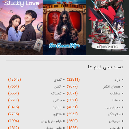
دسته بندی فیلم ها
(13643)
(22811)
درام
کمدی
(7661)
(9677)
هیجان انگیز
اکشن
(6551)
(6871)
عاشقانه
ترسناک
(5511)
(5821)
مستند
جنایی
(3416)
(4051)
ماجراجویی
رازآلود
(2736)
(2952)
خانوادگی
فانتزی
(1994)
(2680)
انیمیشن
فیلم تلویزیونی
(1812)
(1826)
تاریخی
علمی تخیلی