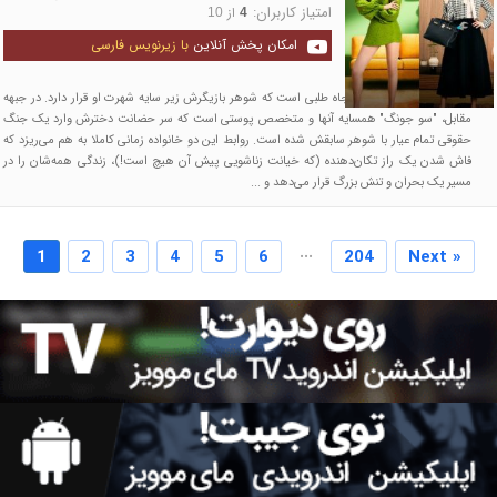
امتیاز کاربران:
از
10
4
امکان پخش آنلاین
با زیرنویس فارسی
"کیونگ هی" زن موفق و جاه‌ طلبی است که شوهر بازیگرش زیر سایه شهرت او قرار دارد. در جبهه
مقابل، "سو جونگ" همسایه آنها و متخصص پوستی است که سر حضانت دخترش وارد یک جنگ
حقوقی تمام‌ عیار با شوهر سابقش شده است. روابط این دو خانواده زمانی کاملا به هم می‌ریزد که
فاش شدن یک راز تکان‌دهنده (که خیانت زناشویی پیش آن هیچ است!)، زندگی همه‌شان را در
مسیر یک بحران و تنش بزرگ قرار می‌دهد و ...
...
1
2
3
4
5
6
204
Next »