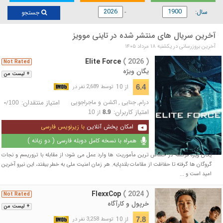
سال:
جستجو
آخرین سریال های منتشر شده در تاینی موویز
آخرین بروزرسانی در يكشنبه ۱۸ مرداد ۱۴۰۵
Elite Force
( 2026 )
Not Rated
یگان ویژه
+ لیست من
از 10
6.4
توسط 2,689 نفر در
درام
,
جنایی
,
اکشن و ماجراجویی
امتیاز منتقدان:
/
-
100
امتیاز کاربران:
از
10
8.9
امکان پخش آنلاین
با زیرنویس فارسی
همراه با نسخه کامل دوبله فارسی ( دو زبانه )
یگان ویژه فرانسه در حساس ترین مأموریت ها وارد عمل می شود؛ از مقابله با تروریسم و نجات
گروگان ها گرفته تا حفاظت از مقامات بلندپایه. هر زمان امنیت ملی به خطر بیفتد، این نیرو آخرین
امید است و ...
FlexxCop
( 2024 )
Not Rated
خرپول و کارآگاه
+ لیست من
از 10
7.8
توسط 3,258 نفر در