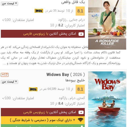
یک قاتل واقعی
+ لیست من
از 10
8.1
توسط 35 نفر در
درام
,
جنایی
,
رازآلود
امتیاز منتقدان:
/
-
100
امتیاز کاربران:
از
10
8.2
امکان پخش آنلاین
با زیرنویس فارسی
مادری به ظاهر معمولی و شاغل، مخفیانه به عنوان یک تک‌تیرانداز افسانه‌ای زندگی می‌کند که در هر
کجا قانون ناکام بماند، عدالت را اجرا می‌کند. او پس از بازگشت از یک وقفه سه ساله، باید بین
محافظت از خانواده‌اش و نابود کردن جنایتکاران خطرناک تعادل برقرار کند، در حالی که یک
روزنامه‌نگار مصمم و یک کارآگاه خستگی‌ناپذیر در حال نزدیک شدن به هویت پنهان او هستند و ...
Widows Bay
( 2026 )
17+
خلیج بیوه‌ها
+ لیست من
از 10
8.1
توسط 64,589 نفر در
کمدی
,
درام
,
رازآلود
امتیاز منتقدان:
/
-
100
امتیاز کاربران:
از
10
8.4
امکان پخش آنلاین
با زیرنویس فارسی
+ دارای لینک سوم ( دسترسی با شرایط جنگی )