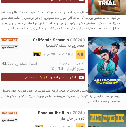
مای، یک ستاره نوظهور موسیقی جی-پاپ، در آستانه موفقیت بزرگ خود است که ناگهان عاشق
می‌شود. اما در صنعتی بی‌رحم که خوانندگان جوان باید تصویری از پاکی بی‌نقص را حفظ کنند، عشق
ممنوع است. وقتی رابطه‌اش فاش می‌شود، آژانس او اقدامات شدیدی انجام می‌دهد و این زوج را
به دلیل بند «ممنوعیت عشق» در قراردادش به دادگاه می‌کشاند و زندگی او را به آشوب می‌کشد.
California Schemin
( 2026 )
Not Rated
حقه‌بازی به سبک کالیفرنیا
+ لیست من
از 10
6.8
توسط 989 نفر در
کمدی
,
درام
,
موزیک
امتیاز منتقدان:
/
62
100
امتیاز کاربران:
از
10
7.8
امکان پخش آنلاین
با زیرنویس فارسی
دو موسیقیدان جوان که به‌دلیل لهجه‌شان جدی گرفته نمی‌شوند، با جعل هویت خود به‌عنوان
رپرهای اهل کالیفرنیا به شهرت و موفقیت می‌رسند، اما در نهایت دروغ بزرگشان فاش شده و
همه‌چیز از هم می‌پاشد و ...
Band on the Run
( 2024 )
Not Rated
گروه در حال فرار
+ لیست من