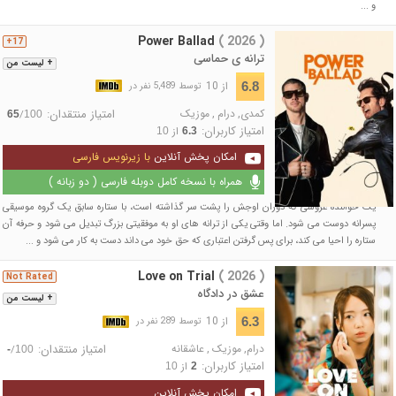
و ...
Power Ballad
( 2026 )
17+
ترانه ی حماسی
+ لیست من
از 10
6.8
توسط 5,489 نفر در
کمدی
,
درام
,
موزیک
امتیاز منتقدان:
/
65
100
امتیاز کاربران:
از
10
6.3
امکان پخش آنلاین
با زیرنویس فارسی
همراه با نسخه کامل دوبله فارسی ( دو زبانه )
یک خواننده عروسی که دوران اوجش را پشت سر گذاشته است، با ستاره سابق یک گروه موسیقی
پسرانه دوست می شود. اما وقتی یکی از ترانه های او به موفقیتی بزرگ تبدیل می شود و حرفه آن
ستاره را احیا می کند، برای پس گرفتن اعتباری که حق خود می داند دست به کار می شود و ...
Love on Trial
( 2026 )
Not Rated
عشق در دادگاه
+ لیست من
از 10
6.3
توسط 289 نفر در
درام
,
موزیک
,
عاشقانه
امتیاز منتقدان:
/
-
100
امتیاز کاربران:
از
10
2
امکان پخش آنلاین