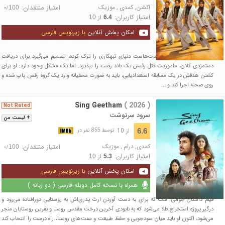
اکشن
,
کمدی
,
موزیک
امتیاز منتقدان:
/
-
100
امتیاز کاربران:
از
10
6.4
امکان پخش آنلاین
با زیرنویس فارسی
"دایا" آدم‌کش سابق که مدت‌هاست دنیای تبهکاری را ترک کرده، تصمیم می‌گیرد برای دریافت
دستمزدی کلان، ماموریت قتل رئیس یک باند رقیب را بپذیرد. اما یک مشکل وجود دارد: او برای
کشتن هدفش در یک مسابقه استعدادیابی، باید به صورت مخفیانه وارد یک گروه رقص پاپ شده و
روی صحنه اجرا کند و ...
Sing Geetham
( 2026 )
Not Rated
سرود سرنوشت
+ لیست من
از 10
6.6
توسط 855 نفر در
کمدی
,
درام
,
موزیک
امتیاز منتقدان:
/
-
100
امتیاز کاربران:
از
10
5.3
امکان پخش آنلاین
با زیرنویس فارسی
همراه با نسخه کامل دوبله فارسی ( دو زبانه )
فیلم داستان جوانی است که برای به دست آوردن ارث پدری‌اش به روستایی دورافتاده می‌رود و
درگیر پروژه استخراج طلا می‌شود که به نابودی آخرین درخت مقدس روستا و نفرین روستایان منجر
می‌شود، اکنون او باید میان سودجویی و حفظ طبیعت و سنت‌های روستا، راه درست را انتخاب کند