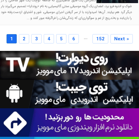
دو سال پس از غرق شدن دلخراش یک قایق ماهیگیری که جامعه کوچک یک شهر ساحلی را در
شوک و اندوه فرو برد، اعضای یک گروه موسیقی سنتی گالیسیایی به نام «روندایا» تصمیم می‌گیرند بار
دیگر گرد هم بیایند. آن‌ها امیدوارند با از سر گرفتن اجرای موسیقی، شور و اشتیاق ازدست‌رفته خود
را بازیابند و به‌تدریج از غم و سوگواری‌ای که زندگی‌شان را فراگرفته عبور کنند و ...
...
1
2
3
4
5
6
152
Next »