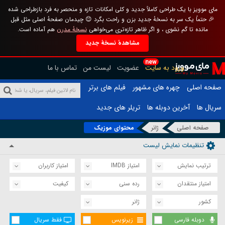
مای موویز با یک طراحی کاملاً جدید و کلی امکانات تازه و منحصر به فرد بازطراحی شده
🎉 حتماً یک سر به نسخهٔ جدید بزن و راحت بگرد 😊 چیدمان صفحهٔ اصلی مثل قبل
مانده تا گم نشوی ، و اگر ظاهر تازه‌تری می‌خواهی
نسخهٔ مدرن
هم آماده است.
مشاهدهٔ نسخهٔ جدید
new
ورود به سایت
عضویت
لیست من
تماس با ما
صفحه اصلی
چهره های مشهور
فیلم های برتر
سریال ها
آخرین دوبله ها
تریلر های جدید
صفحه اصلی
ژانر
محتوای موزیک
تنظیمات نمایش لیست
ترتیب نمایش
امتیاز IMDB
امتیاز کاربران
امتیاز منتقدان
رده سنی
کیفیت
کشور
ژانر
دوبله فارسی
زیرنویس
فقط سریال