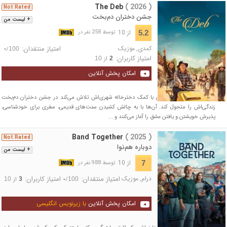
The Deb
( 2026 )
Not Rated
جشن دختران دم‌بخت
+ لیست من
از 10
5.2
توسط 258 نفر در
کمدی
,
موزیک
امتیاز منتقدان:
/
-
100
امتیاز کاربران:
از
10
2
امکان پخش آنلاین
یک دختر نوجوان روستایی با کمک دخترخاله شهری‌اش تلاش می‌کند در جشن دختران دم‌بخت
زندگی‌اش را متحول کند. آن‌ها با به چالش کشیدن سنت‌های قدیمی، سفری برای خودشناسی،
پذیرش خویشتن و یافتن عشق را آغاز می‌کنند و ...
Band Together
( 2025 )
Not Rated
دوباره هم‌نوا
+ لیست من
از 10
7
توسط 988 نفر در
درام
,
موزیک
امتیاز منتقدان:
امتیاز کاربران:
/
از
10
3
-
100
امکان پخش آنلاین
با زیرنویس انگلیسی