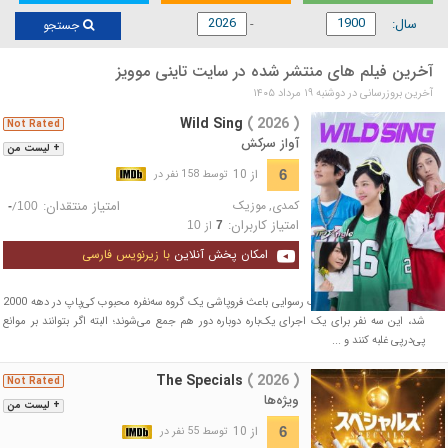
سال:
جستجو
آخرین فیلم های منتشر شده در سایت تاینی موویز
آخرین بروزرسانی در دوشنبه ۱۹ مرداد ۱۴۰۵
Wild Sing
( 2026 )
Not Rated
آواز سرکش
+ لیست من
از 10
6
توسط 158 نفر در
کمدی
,
موزیک
امتیاز منتقدان:
/
-
100
امتیاز کاربران:
از
10
7
امکان پخش آنلاین
با زیرنویس فارسی
بیست سال پس از آنکه یک رسوایی باعث فروپاشی یک گروه سه‌نفره محبوب کی‌پاپ در دهه 2000
شد، این سه نفر برای یک اجرای یک‌باره دوباره دور هم جمع می‌شوند؛ البته اگر بتوانند بر موانع
پی‌درپی غلبه کنند و ...
The Specials
( 2026 )
Not Rated
ویژه‌ها
+ لیست من
از 10
6
توسط 55 نفر در