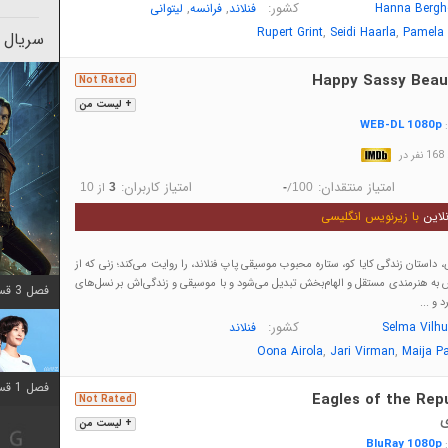
کشور:
,
,
Hanna Bergh
فنلاند
فرانسه
لیتوانی
,
,
Rupert Grint
Seidi Haarla
Pamela 
سریال 
Happy Sassy Beaut
Not Rated
+ لیست من
WEB-DL 1080p
:
در
امتیاز منتقدان:
امتیاز کاربران:
/
از
10
3
-
100
لاین
با زیرنویس انگلیسی
ی، داستان زندگی کایا کو، ستاره محبوب موسیقی پاپ فنلاند، را روایت می‌کند؛ زنی که از
فس به هنرمندی مستقل و الهام‌بخش تبدیل می‌شود و با موسیقی و زندگی‌اش بر نسل‌های
فصل 3 قسمت 2 اضافه شد
 و ...
کشور:
Selma Vilh
فنلاند
,
,
Oona Airola
Jari Virman
Maija P
فصل 1 قسمت 12 اضافه شد
Eagles of the Rep
Not Rated
ی
+ لیست من
BluRay 1080p
: