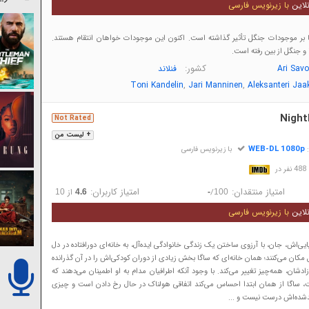
لاین
با زیرنویس فارسی
 بر موجودات جنگل تأثیر گذاشته است. اکنون این موجودات خواهان انتقام هستند.
 و جنگل از بین رفته است.
کشور:
Ari Sav
فنلاند
,
,
Toni Kandelin
Jari Manninen
Aleksanteri Jaa
Night
Not Rated
+ لیست من
WEB-DL 1080p
:
با زیرنویس فارسی
در
امتیاز منتقدان:
امتیاز کاربران:
/
از
10
4.6
-
100
لاین
با زیرنویس فارسی
ایی‌اش، جان، با آرزوی ساختن یک زندگی خانوادگی ایده‌آل، به خانه‌ای دورافتاده در دل
 مکان می‌کنند؛ همان خانه‌ای که ساگا بخش زیادی از دوران کودکی‌اش را در آن گذرانده
زادشان، همه‌چیز تغییر می‌کند. با وجود آنکه اطرافیان مدام به او اطمینان می‌دهند که
، ساگا از همان ابتدا احساس می‌کند اتفاقی هولناک در حال رخ دادن است و چیزی
تولدشده‌اش درست نیست و ...