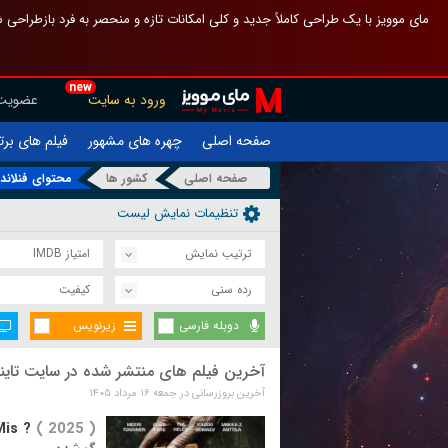
 چیدمان صفحهٔ اصلی مثل قبل مانده تا گم نشوی ، و اگر ظاهر تازه‌تری می‌خواهی
new
عضویت
ورود به سایت
یلم های برتر
چهره های مشهور
صفحه اصلی
محتوای فنلاند
کشور ها
صفحه اصلی
تنظیمات نمایش لیست
امتیاز IMDB
ترتیب نمایش
کیفیت
رده سنی
زیرنویس
دوبله فارسی
یلم های منتشر شده در سایت تاینی موویز
آخرین بروزرسانی در جمعه ۱۶ مرداد ۱۴۰۵
Mis ?
( 2025 )