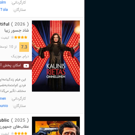
کارگردانی:
olm
ستارگان:
Tola
iful
( 2026 )
شاد جسور زیبا
کیفیت 
از 10
7.3
توسط 168 نفر 
درام
,
موزیک
امکان پخش آن
این فیلم زندگینامه‌ا
فردی کم‌اعتمادبه‌ن
مختلف تأثیر می‌گذارد
کارگردانی:
unen
ستارگان:
aunio
ublic
( 2025 )
عقاب‌های جمهور
کیفیت 