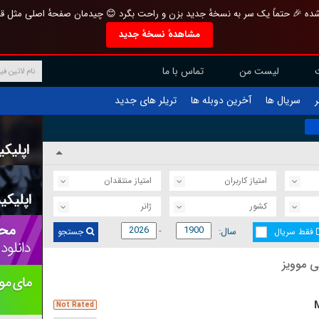
تازه و منحصر به فرد بازطراحی شده 🎉 حتماً یک سر به نسخهٔ جدید بزن و راحت بگرد 
مشاهدهٔ نسخهٔ جدید
تماس با ما
لیست من
تریلر های جدید
آخرین دوبله ها
سریال ها
ف
امتیاز منتقدان
امتیاز کاربران
ژانر
کشور
سال:
جستجو
فقط سریال
آخرین ف
Not Rated