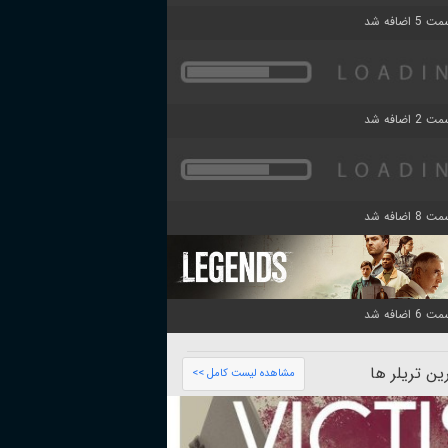
ن تریلر ها
مشاهده لیست کامل >>