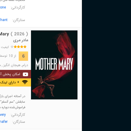
مخفیانه نقشه قتل دیگ
کارگردانی:
one
ستارگان:
phant
Mary
( 2026 )
مادر مری
کیفیت 
از 10
6
توسط 563 نفر 
درام
,
هیجان انگیز
,
م
امکان پخش آن
+ دارای لینک 
در آستانه اجرای ب
سابقش "سم آنسلم" که
فراموش‌شده دوباره سر 
کارگردانی:
wery
ستارگان:
hafer