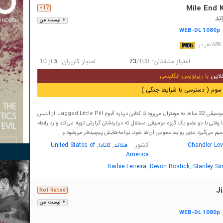
Mile End 
17+
ند
+ لیست من
WEB-DL 1080p
:
در
امتیاز منتقدان:
امتیاز کاربران:
/
از
10
5
73
100
لاین
با زیرنویس انگلیسی
سوم ( دسترسی با شرایط جنگی )
گریس پاین، منتقد موسیقی 22 ساله، به مونترال می‌رود تا کتابی درباره آلبوم Jagged Little Pill از آلنيس
وقتی با دو عضو یک گروه موسیقی مستقل که درباره‌شان گزارش تهیه می‌کند وارد رابطه
م می‌گیرد مدیر روابط عمومی آن‌ها شود، برنامه‌هایش پیچیده‌تر می‌شود و ...
کشور:
,
,
Chandler Le
فنلاند
کانادا
United States of
America
,
,
Barbie Ferreira
Devon Bostick
Stanley S
J
Not Rated
+ لیست من
WEB-DL 1080p
: