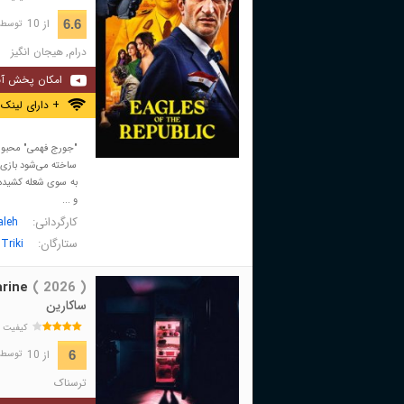
از 10
6.6
توسط 1,489 نفر 
درام
,
هیجان انگیز
امکان پخش آن
+ دارای لینک 
"جورج فهمی" محبوب‌ت
ساخته می‌شود بازی کن
به سوی شعله کشیده م
و ...
کارگردانی:
aleh
ستارگان:
Triki
rine
( 2026 )
ساکارین
کیفیت 
از 10
6
توسط 989 نفر 
ترسناک