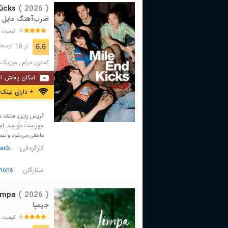
Kicks
( 2026 )
ضرب‌آهنگ مایل اِ
کیفیت 
از 10
6.6
توسط 689 نفر 
کمدی
,
درام
,
موزیک
امکان پخش آن
+ دارای لینک 
موریست بنویسد. اما 
عاطفی می‌شود و تصمی
کارگردانی:
vack
ستارگان:
imons
impa
( 2026 )
جیمپا
کیفیت 