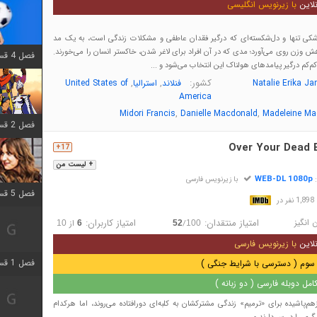
لاین
با زیرنویس انگلیسی
شکی تنها و دل‌شکسته‌ای که درگیر فقدان عاطفی و مشکلات زندگی است، به یک مد
 وزن روی می‌آورد؛ مدی که در آن افراد برای لاغر شدن، خاکستر انسان را می‌خورند.
فصل 4 قسمت 1 اضافه شد
کم‌کم درگیر پیامدهای هولناک این انتخاب می‌شود و ...
کشور:
,
,
Natalie Erika J
فنلاند
استرالیا
United States of
America
,
,
Midori Francis
Danielle Macdonald
Madeleine Ma
فصل 2 قسمت 8 اضافه شد
Over Your Dead 
17+
+ لیست من
WEB-DL 1080p
:
با زیرنویس فارسی
فصل 5 قسمت 5 اضافه شد
در
 انگیز
امتیاز منتقدان:
امتیاز کاربران:
/
از
10
6
52
100
لاین
با زیرنویس فارسی
فصل 1 قسمت 5 اضافه شد
سوم ( دسترسی با شرایط جنگی )
مل دوبله فارسی ( دو زبانه )
هم‌پاشیده برای «ترمیم» زندگی مشترکشان به کلبه‌ای دورافتاده می‌روند، اما هرکدام