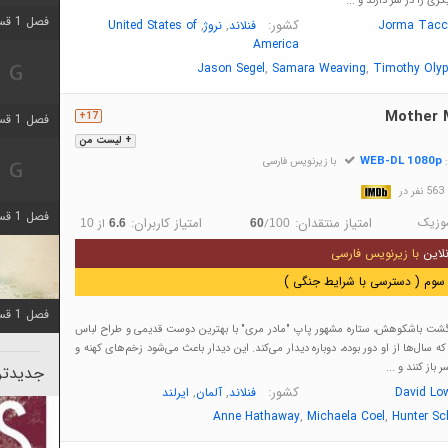
ری را در سر دارند و ...
فصل 1 قسمت 5 اضافه شد
کشور:
,
,
Jorma Tacc
فنلاند
نروژ
United States of
America
,
,
Jason Segel
Samara Weaving
Timothy Oly
Mother 
17+
فصل 1 قسمت 2 اضافه شد
+ لیست من
WEB-DL 1080p
:
با زیرنویس فارسی
در
فصل 1 قسمت 8 اضافه شد
وزیک
امتیاز منتقدان:
امتیاز کاربران:
/
از
10
6.6
60
100
لاین
با زیرنویس فارسی
سوم ( دسترسی با شرایط جنگی )
فصل 1 قسمت 6 اضافه شد
ازگشت باشکوهش، ستاره مشهور پاپ "مادر مری" با بهترین دوست قدیمی و طراح لباس
 سال‌ها از او دور بوده، دوباره دیدار می‌کند. این دیدار باعث می‌شود زخم‌های کهنه و
باز کنند و ...
جدیدتری
کشور:
,
,
David Lo
فنلاند
آلمان
ایرلند
,
,
Anne Hathaway
Michaela Coel
Hunter Sc