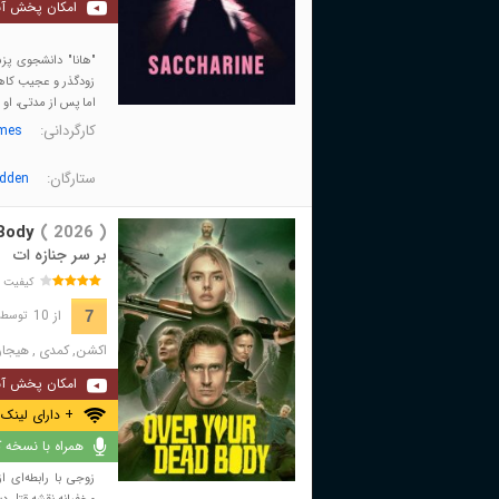
امکان پخش آن
"هانا" دانشجوی پز
زودگذر و عجیب کاهش
اما پس از مدتی، او 
کارگردانی:
ames
ستارگان:
dden
Body
( 2026 )
بر سر جنازه ات
کیفیت 
از 10
7
توسط 1,898 نفر 
اکشن
,
کمدی
,
هیجان
امکان پخش آن
+ دارای لینک 
همراه با نسخه کا
زوجی با رابطه‌ای از