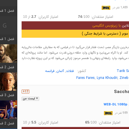
در
فصل 1 قسمت 2 اضافه شد
امتیاز منتقدان:
امتیاز کاربران:
/
از
10
2.7
74
100
لاین
با زیرنویس انگلیسی
سوم ( دسترسی با شرایط جنگی )
فصل 1 قسمت 8 اضافه شد
رین بازیگر مصر، تحت فشار قرار می‌گیرد تا در فیلمی که به سفارش مقامات عالی‌رتبه
د. او با اکراه می‌پذیرد و ناگهان وارد حلقه درونی قدرت می‌شود. اما مانند پروانه‌ای که
ی‌شود، وارد رابطه‌ای پنهانی با همسر مرموز ژنرالی می‌شود که بر این پروژه نظارت دارد
فصل 2 قسمت 7 اضافه شد
کشور:
,
,
Tarik S
فنلاند
آلمان
فرانسه
,
,
Fares Fares
Lyna Khoudri
Zineb 
Saccha
17+
فصل 3 قسمت 7 اضافه شد
+ لیست من
WEB-DL 1080p
:
در
امتیاز منتقدان:
امتیاز کاربران:
/
از
10
5.5
65
100
فصل 2 قسمت 6 اضافه شد