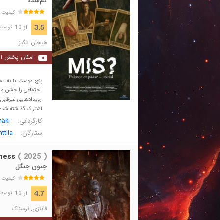
گم‌شده
کیفیت 
از 10
3.5
توسط 35 نفر 
هیجان انگیز
امکان پخش آن
پنج دوست با به تم
اجتماعی را جشن می‌گ
رویدادهایی غیرقابل
اشتراک گذاشته شده 
کارگردانی:
mäki
ستارگان:
ttila
ness
( 2025 )
جنون جنگل
کیفیت 
از 10
4.7
توسط 148 نفر 
فانتزی
,
ترسناک