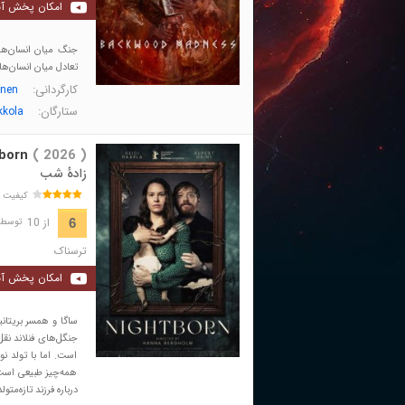
امکان پخش آن
جنگ میان انسان‌ها
تعادل میان انسان‌ها
کارگردانی:
onen
ستارگان:
kkola
born
( 2026 )
زادهٔ شب
کیفیت 
از 10
6
توسط 488 نفر 
ترسناک
امکان پخش آن
ساگا و همسر بریتانی
جنگل‌های فنلاند نقل
است. اما با تولد نو
همه‌چیز طبیعی است
درباره فرزند تازه‌م