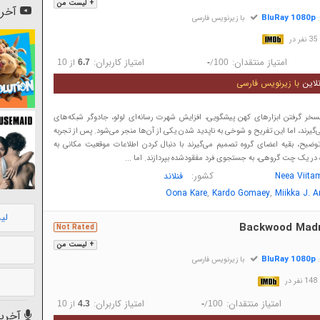
+ لیست من
آخری
BluRay 1080p
:
با زیرنویس فارسی
در
امتیاز منتقدان:
امتیاز کاربران:
/
از
10
6.7
-
100
لاین
با زیرنویس فارسی
سخر گرفتن ابزارهای کهن پیشگویی، افزایش شهرت رسانه‌ای لولو، جادوگر شبکه‌های
یرند، اما این تفریح و شوخی به ناپدید شدن یکی از آن‌ها منجر می‌شود. پس از تجربه
‌توضیح، بقیه اعضای گروه تصمیم می‌گیرند با دنبال کردن اطلاعات موقعیت مکانی به
در یک چت گروهی، به جستجوی فرد مفقودشده بپردازند. اما ...
کشور:
Neea Viita
فنلاند
,
,
Oona Kare
Kardo Gomaey
Miikka J. An
لی
Backwood Mad
Not Rated
+ لیست من
BluRay 1080p
:
با زیرنویس فارسی
در
امتیاز منتقدان:
امتیاز کاربران:
/
از
10
4.3
-
100
آخرین