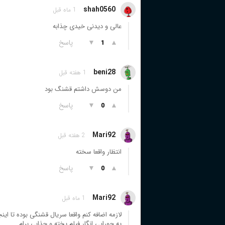
shah0560
1 ماه قبل
عالی و دیدنی خیدی چذابه
▲
▼
پاسخ
1
beni28
1 هفته قبل
من دوسش داشتم قشنگ بود
▲
▼
پاسخ
0
Mari92
2 هفته قبل
انتظار واقعا سخته
▲
▼
پاسخ
0
Mari92
1 ماه قبل
لازمه اضافه کنم واقعا سریال قشنگی بوده تا اینج
یه جورایی انگار فیلم پخته و جذابی برام