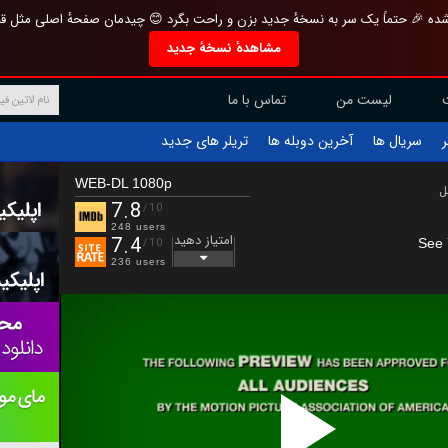
تازه و منحصر به فرد بازطراحی شده 🎉 حتماً یک سر به نسخهٔ جدید بزن و راحت بگرد 
مشاهدهٔ نسخهٔ جدید
تماس با ما
لیست من
تریلر های جدید
آخرین دوبله ها
سریال ها
ف
WEB-DL 1080p
ب
7.8
/10
248 users
امتیاز دهید
7.4
See 
/10
236 users