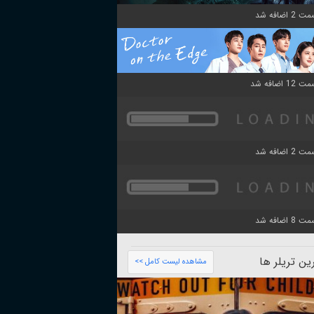
ن تریلر ها
مشاهده لیست کامل >>