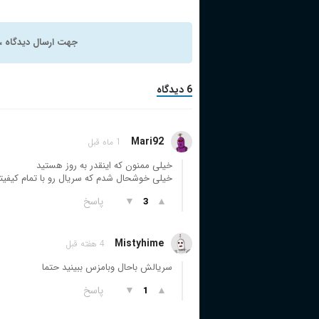
جهت ارسال دیدگاه ، 
6 دیدگاه
Mari92
1 ماه قبل
خیلی ممنون که اینقدر به روز هستید
خیلی خوشحال شدم که سریال رو با تمام کیفیت
▲
▼
پاسخ
3
Mistyhime
4 هفته قبل
سریالش باحال وبامزس ببینید حتما
▲
▼
پاسخ
1