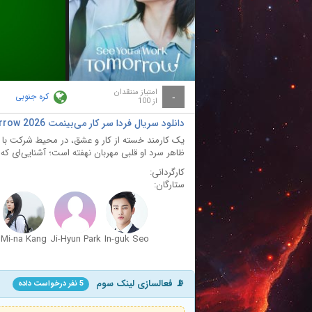
ay
deo
امتیاز منتقدان
کره جنوبی
-
از 100
دانلود سریال فردا سر کار می‌بینمت See You at Work Tomorrow 2026
یک کارمند خسته از کار و عشق، در محیط شرکت با ر
ظاهر سرد او قلبی مهربان نهفته است؛ آشنایی‌ای که ز
کارگردانی:
ستارگان:
Mi-na Kang
Ji-Hyun Park
In-guk Seo
📡 فعالسازی لینک سوم
5 نفر درخواست داده