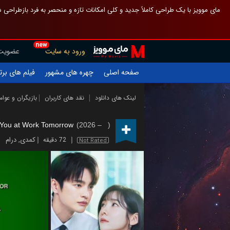
 چیدمان صفحهٔ اصلی مثل قبل مانده تا گم نشوی ، و اگر ظاهر تازه‌تری می‌خواهی
new
عضویت
ورود به سایت
یلم های برتر
چهره های مشهور
صفحه اصلی
ازیگران و عوامل
نقد های کاربران
لینک های دانلود
You at Work Tomorrow
(2026 – )
درام
,
کمدی
72 دقیقه
Not Rated