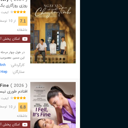
روزی روزگاری یک
کیفیت 
از 10
7.1
توسط 148 نفر 
عاشقانه
امکان پخش آن
این مسیر، معصومیت
کارگردانی:
Minh
ستارگان:
 Hiep
 Fine
( 2026 )
افتادم طوری نی
کیفیت 
از 10
6.8
توسط 58 نفر 
عاشقانه
امکان پخش آن