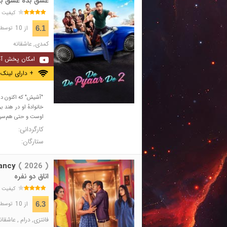
عشق بده عشق بگی
کیفیت 
از 10
6.1
توسط 15,898 نفر 
کمدی
,
عاشقانه
امکان پخش آن
+ دارای لینک 
"آشیش" که اکنون در 
خانوادهٔ او در هند ب
اوست و حتی هم‌سن‌و
کارگردانی:
ستارگان:
ancy
( 2026 )
اتاق دو نفره
کیفیت 
از 10
6.3
توسط 589 نفر 
فانتزی
,
درام
,
عاشقان