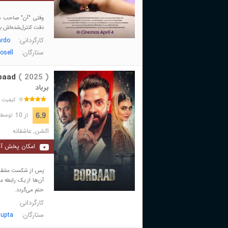
وقتی "آن" صاحب محت
دقت کنترل‌شده‌اش ب
کارگردانی:
ardo
ستارگان:
osell
baad
( 2025 )
برباد
کیفیت 
از 10
6.9
توسط 21,898 نفر 
اکشن
,
عاشقانه
امکان پخش آن
پس از شکست عشقی از 
آن‌ها از یک رابطه 
ختم می‌گردد.
کارگردانی:
ستارگان:
gupta