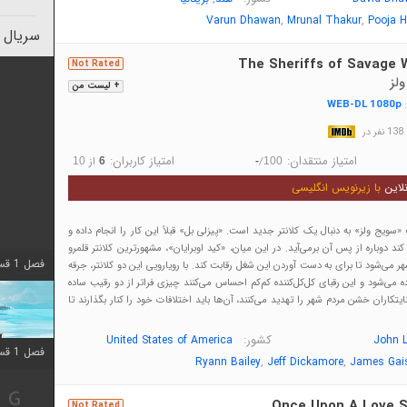
,
,
Varun Dhawan
Mrunal Thakur
Pooja 
سریال 
The Sheriffs of Savage W
Not Rated
ولز
+ لیست من
WEB-DL 1080p
:
در
امتیاز منتقدان:
امتیاز کاربران:
/
از
10
6
-
100
لاین
با زیرنویس انگلیسی
ویج ولز» به دنبال یک کلانتر جدید است. «پیزلی بل» قبلاً این کار را انجام داده و
ند دوباره از پس آن برمی‌آید. در این میان، «کید اوبرایان»، مشهورترین کلانتر قلمرو
فصل 1 قسمت 10 اضافه شد
هر می‌شود تا برای به دست آوردن این شغل رقابت کند. با رویارویی این دو کلانتر، جرقه
ه می‌شود و این رقبای کل‌کل‌کننده کم‌کم احساس می‌کنند چیزی فراتر از دو رقیب ساده
یتکاران خشن مردم شهر را تهدید می‌کنند، آن‌ها باید اختلافات خود را کنار بگذارند تا
کشور:
United States of America
John 
فصل 1 قسمت 10 اضافه شد
,
,
Ryann Bailey
Jeff Dickamore
James Gai
Once Upon A Love S
Not Rated