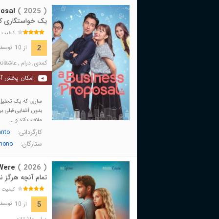
osal
( 2025 )
یک خواستگاری ک
کیفیت 
از 10
2
توسط 25,898 نفر 
کمدی
,
درام
,
عاشقانه
امکان پخش آن
ساری که یک تحلیل‌گ
بدون آشنایی قبلی بر
ملاقات کند و ...
کارگردانی:
anto
ستارگان:
amono
Were
( 2026 )
تمام آنچه هرگز ن
کیفیت 
از 10
5
توسط 187 نفر 