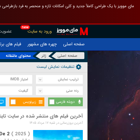
 چیدمان صفحهٔ اصلی مثل قبل مانده تا گم نشوی ، و اگر ظاهر تازه‌تری می‌خواهی
new
عضویت
ورود به سایت
یلم های برتر
چهره های مشهور
صفحه اصلی
محتوای عاشقانه
ژانر
صفحه اصلی
تنظیمات نمایش لیست
امتیاز IMDB
ترتیب نمایش
کیفیت
رده سنی
زیرنویس
دوبله فارسی
یلم های منتشر شده در سایت تاینی موویز
آخرین بروزرسانی در شنبه ۱۷ مرداد ۱۴۰۵
De 2
( 2025 )