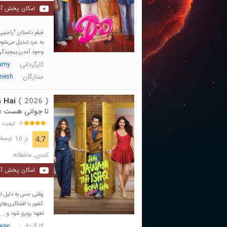
امکان پخش آن
فیلم داستان "راجین
به مرد تبدیل می‌شو
وجود آمدن پیچیدگی‌ه
کارگردانی:
amy
ستارگان:
nesh
 Hai
( 2026 )
تا جوانی هست
کیفیت 
از 10
4.7
توسط 13,589 نفر 
کمدی
,
عاشقانه
امکان پخش آن
وقتی جس به دلیل او
کشور با افشاگری‌های
تعهد روبرو شود و ...
کارگردانی:
wan