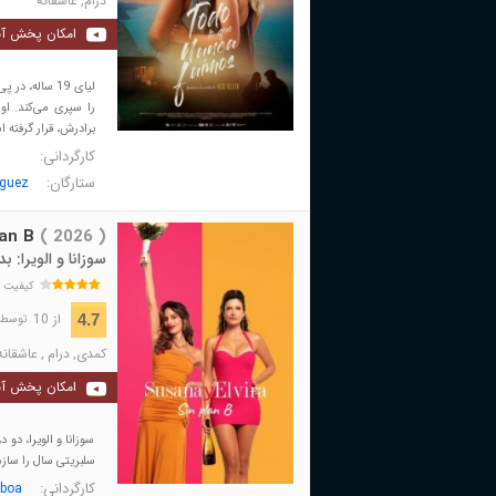
درام
,
عاشقانه
امکان پخش آن
لیای 19 ساله
را سپری می‌کند. ا
برادرش، قرار گرفته 
کارگردانی:
ستارگان:
íguez
lan B
( 2026 )
سوزانا و الویرا: 
کیفیت 
از 10
4.7
توسط 168 نفر 
کمدی
,
درام
,
عاشقانه
امکان پخش آن
سوزانا و الویرا، د
سلبریتی سال را سازم
کارگردانی:
boa