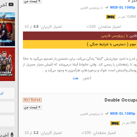
ر 2
+ لیست من
آخری
WEB-DL 1080p
:
با زیرنویس فارسی
در
امتیاز منتقدان:
امتیاز کاربران:
/
از
10
4.9
-
100
لاین
با زیرنویس فارسی
سوم ( دسترسی با شرایط جنگی )
لندن با نامزد جوان‌ترش "آیشا" زندگی می‌کند، برای نخستین بار تصمیم می‌گیرد به خانهٔ
رود تا رابطه‌شان را رسمی کند. وقتی خانوادهٔ آیشا درمی‌یابند که آشیش بسیار مسن‌تر از
سال والدینش است، شوک و برخوردهای طنزآمیزی به وجود می‌آید و ...
کشور:
هند
لی
Double Occup
Not Rated
+ لیست من
WEB-DL 1080p
:
با زیرنویس فارسی
در
ه
امتیاز منتقدان:
امتیاز کاربران:
/
از
10
3.2
-
100
آخرین