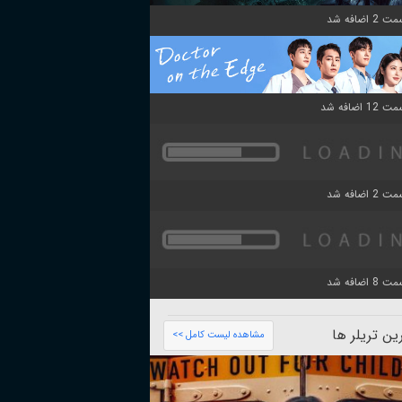
ن تریلر ها
مشاهده لیست کامل >>