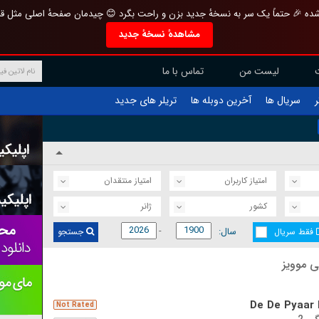
تازه و منحصر به فرد بازطراحی شده 🎉 حتماً یک سر به نسخهٔ جدید بزن و راحت بگرد 
مشاهدهٔ نسخهٔ جدید
تماس با ما
لیست من
تریلر های جدید
آخرین دوبله ها
سریال ها
ف
امتیاز منتقدان
امتیاز کاربران
ژانر
کشور
سال:
جستجو
فقط سریال
آخرین ف
De De Pyaar 
Not Rated