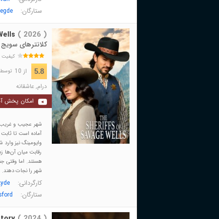
ستارگان:
Hegde
ells
( 2026 )
کلانترهای سویج 
کیفیت 
از 10
5.8
توسط 138 نفر 
درام
,
عاشقانه
امکان پخش آن
شهر عجیب و غریب «س
آماده است تا ثابت ک
وایومینگ نیز وارد ش
رقابت میان آن‌ها زد
هستند. اما وقتی جنا
شهر را نجات دهند.
کارگردانی:
Lyde
ستارگان:
sford
tory
( 2024 )