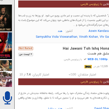
لاین
با زیرنویس فارسی
ی" شخصیتی که با پدیده ای عجیب و غیر عادی روبرو می شود. او روزها به زن و شب‌ها
د و این تغییر جنسیت را از شریک‌های عاطفی خود پنهان می‌کند که این موضوع باعث به
ای سردرگم‌کننده‌ای می‌شود و ...
کشور:
Aswin Kandas
هند
,
,
Samyuktha Viola Viswanathan
Vinoth Kishan
Vtv Ga
Hai Jawani Toh Ishq Hona
Not Rated
 عشق هم هست
+ لیست من
WEB-DL 1080p
:
با زیرنویس فارسی
در
امتیاز منتقدان:
امتیاز کاربران:
/
از
10
7.4
-
100
لاین
با زیرنویس فارسی
لویت‌های متضاد زندگی مشترک خود را رها می‌کند، رابطه عاشقانه جدیدش در خارج از
 تکان‌دهنده‌ای به هم می‌ریزد و او را مجبور می‌کند تا با عشق، وفاداری و معنای واقعی
کشور:
,
David Dha
هند
بریتانیا