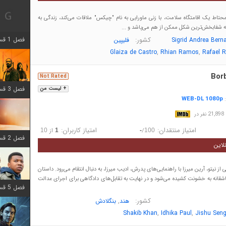
اط یک اقامتگاه سلامت، با زنی ماورایی به نام "چیکس" ملاقات می‌کند، زندگی به
ه شفابخش‌ترین شکل ممکن از هم می‌پاشد و ...
فصل 1 قسمت 12 اضافه شد
کشور:
Sigrid Andrea Bern
فلیپین
,
,
Glaiza de Castro
Rhian Ramos
Rafael R
Bor
Not Rated
فصل 3 قسمت 6 اضافه شد
+ لیست من
WEB-DL 1080p
:
در
امتیاز منتقدان:
امتیاز کاربران:
/
از
10
1
-
100
فصل 2 قسمت 8 اضافه شد
لاین
نیتو، آرین میرزا با راهنمایی‌های پدرش، ادیب میرزا، به دنبال انتقام می‌رود. داستان
عاشقانه به خشونت کشیده می‌شود و در نهایت به تقابل‌های دادگاهی برای اجرای عدالت
فصل 5 قسمت 8 اضافه شد
کشور:
,
هند
بنگلادش
,
,
Shakib Khan
Idhika Paul
Jishu Sen