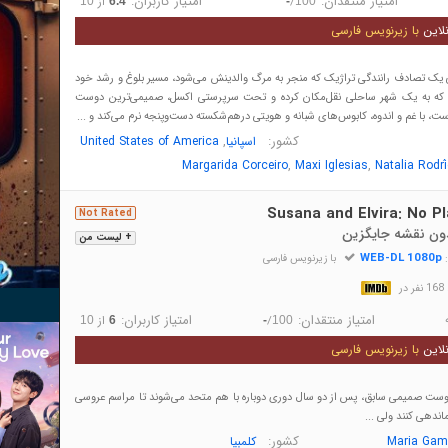
امتیاز منتقدان:
امتیاز کاربران:
/
از
10
6.4
-
100
لاین
با زیرنویس فارسی
، در پی یک تصادف رانندگی تراژیک که منجر به مرگ والدینش می‌شود، مسیر بلوغ و رشد خود
و که به یک شهر ساحلی نقل‌مکان کرده و تحت سرپرستی اکسل، صمیمی‌ترین دوست
است، با غم و اندوه، کابوس‌های شبانه و هویتی درهم‌شکسته دست‌وپنجه نرم می‌کند و ...
کشور:
,
اسپانیا
United States of America
,
,
Margarida Corceiro
Maxi Iglesias
Natalia Rodr
Susana and Elvira: No P
Not Rated
بدون نقشه جایگزین
+ لیست من
WEB-DL 1080p
:
با زیرنویس فارسی
در
امتیاز منتقدان:
امتیاز کاربران:
/
از
10
6
-
100
لاین
با زیرنویس فارسی
و دوست صمیمی سابق، پس از دو سال دوری دوباره با هم متحد می‌شوند تا مراسم عروسی
اندهی کنند ولی ...
کشور:
Maria Gam
کلمبیا