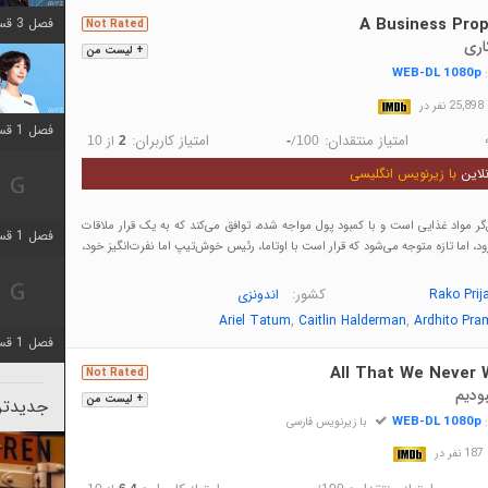
A Business Prop
فصل 3 قسمت 2 اضافه شد
Not Rated
اری
+ لیست من
WEB-DL 1080p
:
در
فصل 1 قسمت 12 اضافه شد
امتیاز منتقدان:
امتیاز کاربران:
/
از
10
2
-
100
لاین
با زیرنویس انگلیسی
ر مواد غذایی است و با کمبود پول مواجه شده، توافق می‌کند که به یک قرار ملاقات
فصل 1 قسمت 2 اضافه شد
ود، اما تازه متوجه می‌شود که قرار است با اوتاما، رئیس خوش‌تیپ اما نفرت‌انگیز خود،
کشور:
Rako Prij
اندونزی
,
,
Ariel Tatum
Caitlin Halderman
Ardhito Pr
فصل 1 قسمت 8 اضافه شد
All That We Never 
Not Rated
بودیم
+ لیست من
جدیدتری
WEB-DL 1080p
:
با زیرنویس فارسی
در