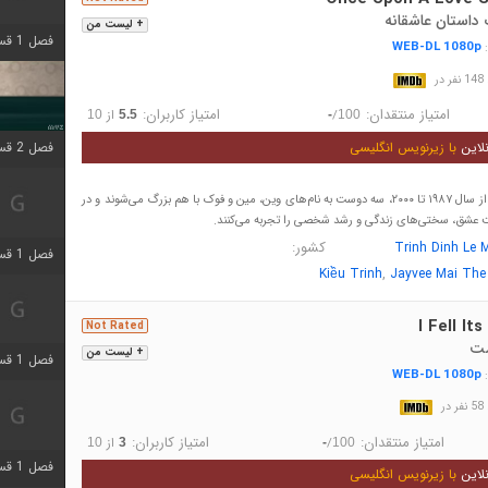
 داستان عاشقانه
+ لیست من
فصل 1 قسمت 4 اضافه شد
WEB-DL 1080p
:
در
امتیاز منتقدان:
امتیاز کاربران:
/
از
10
5.5
-
100
لاین
با زیرنویس انگلیسی
فصل 2 قسمت 1 اضافه شد
در طول چهار مرحله از سال ۱۹۸۷ تا ۲۰۰۰، سه دوست به نام‌های وین، مین و فوک با هم بزرگ می‌شوند و در
 عشق، سختی‌های زندگی و رشد شخصی را تجربه می‌کنند.
کشور:
Trinh Dinh Le 
فصل 1 قسمت 3 اضافه شد
,
Kiều Trinh
Jayvee Mai The
I Fell Its
Not Rated
ست
+ لیست من
فصل 1 قسمت 4 اضافه شد
WEB-DL 1080p
:
در
امتیاز منتقدان:
امتیاز کاربران:
/
از
10
3
-
100
فصل 1 قسمت 6 اضافه شد
لاین
با زیرنویس انگلیسی