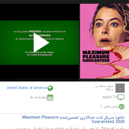
Play
Video
امتیاز منتقدان
United States of America
-
از 100
Apple TV
چهارشنبه ها
پایان فصل 1
دانلود سریال لذت حداکثری تضمین‌شده Maximum Pleasure
Guaranteed 2026
مادری که به‌تازگی از همسرش جدا شده، ناخواسته وارد ماجرایی پیچیده و