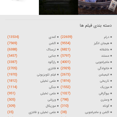
دسته بندی فیلم ها
(13534)
(22659)
درام
کمدی
(7569)
(9554)
هیجان انگیز
اکشن
(6388)
(6821)
عاشقانه
ترسناک
(5457)
(5797)
مستند
جنایی
(3387)
(4001)
ماجراجویی
رازآلود
(2705)
(2929)
خانوادگی
فانتزی
(1970)
(2673)
انیمیشن
فیلم تلویزیونی
(1812)
(1816)
تاریخی
علمی تخیلی
(1114)
(1552)
موزیک
جنگی
(951)
(1027)
بیوگرافی
علمی تخیلی
(505)
(798)
وسترن
ورزشی
(309)
(310)
کوتاه
موزیکال
(35)
(38)
اکشن و ماجراجویی
علمی تخیلی و فانتزی