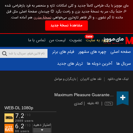
مای موویز با یک طراحی کاملاً جدید و کلی امکانات تازه و منحصر به فرد بازطراحی شده
🎉 حتماً یک سر به نسخهٔ جدید بزن و راحت بگرد 😊 چیدمان صفحهٔ اصلی مثل قبل
مانده تا گم نشوی ، و اگر ظاهر تازه‌تری می‌خواهی
نسخهٔ مدرن
هم آماده است.
مشاهدهٔ نسخهٔ جدید
new
ورود به سایت
عضویت
لیست من
تماس با ما
صفحه اصلی
چهره های مشهور
فیلم های برتر
سریال ها
آخرین دوبله ها
تریلر های جدید
لینک های دانلود
نقد های کاربران
بازیگران و عوامل
Maximum Pleasure Guaranteed
(2026 –
کمدی
40 دقیقه
17+
WEB-DL 1080p
7.2
/10
2989 users
امتیاز دهید
6.2
/10
66 users