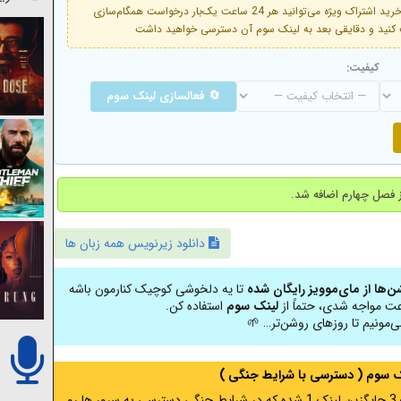
فعال است. با خرید اشتراک ویژه می‌توانید هر 24 ساعت یک‌بار درخواست همگام‌سازی
کیفیت:
🔄 فعالسازی لینک سوم
دانلود زیرنویس همه زبان ها
شن‌ها از مای‌موویز رایگان شده
تا یه دلخوشی کوچیک کنارمون باشه
عت مواجه شدی، حتماً از
لینک سوم
استفاده کن.
ی‌مونیم تا روزهای روشن‌تر… 🌱
نک سوم ( دسترسی با شرایط جنگی )
اگر از ایران به آدرس مخفی متصل هستید ، لینک 3 جایگزین لینک 1 شده که در شرایط جنگی دسترسی به سرور ها رو