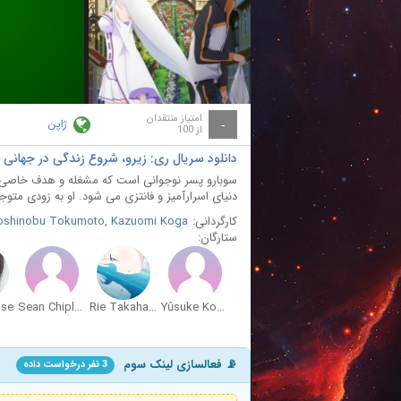
ay
deo
امتیاز منتقدان
ژاپن
-
از 100
دانلود سریال ری: زیرو، شروع زندگی در جهانی دیگر  kara hajimeru isekai seikatsu 2016
سوبارو پسر نوجوانی است که مشغله و هدف خاصی در 
دنیای اسرارآمیز و فانتزی می شود. او به زودی متوج
کارگردانی:
Kazuomi Koga
,
oshinobu Tokumoto
ستارگان:
ase
Sean Chiplock
Rie Takahashi
Yûsuke Kobayashi
📡 فعالسازی لینک سوم
3 نفر درخواست داده