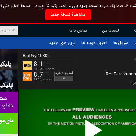
تازه و منحصر به فرد بازطراحی شده 🎉 حتماً یک سر به نسخهٔ جدید بزن و راحت بگرد 
مشاهدهٔ نسخهٔ جدید
تماس با ما
لیست من
تریلر های جدید
آخرین دوبله ها
سریال ها
ف
BluRay 1080p
ب
8.1
/10
31721 users
امتیاز دهید
8.7
Re: Zero kara h
/10
1321 users
درام