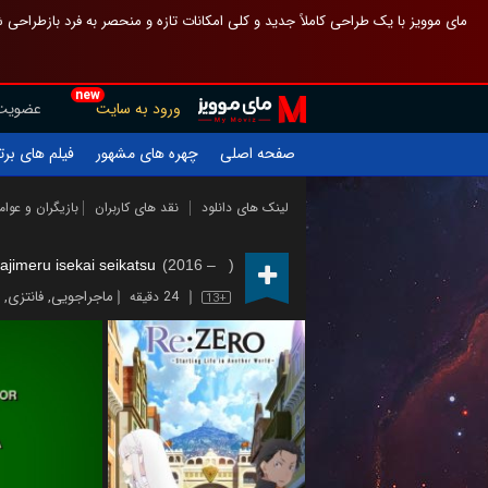
 چیدمان صفحهٔ اصلی مثل قبل مانده تا گم نشوی ، و اگر ظاهر تازه‌تری می‌خواهی
new
عضویت
ورود به سایت
یلم های برتر
چهره های مشهور
صفحه اصلی
ازیگران و عوامل
نقد های کاربران
لینک های دانلود
ajimeru isekai seikatsu
(2016 – )
,
فانتزی
,
ماجراجویی
24 دقیقه
13+