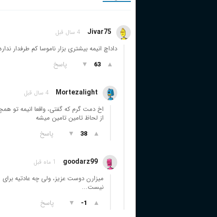
Jivar75
4 سال قبل
داداچ انیمه بیشتری بزار ناموسا کم طرفدار نداره
▲
▼
پاسخ
63
Mortezalight
4 سال قبل
اخ دمت گرم که گفتی، واقعا انیمه تو همچ
از لحاظ تامین تامین میشه
▲
▼
پاسخ
38
goodarz99
1 ماه قبل
میزارن دوست عزیز، ولی چه عادتیه برای 
نیست...
▲
▼
پاسخ
-1