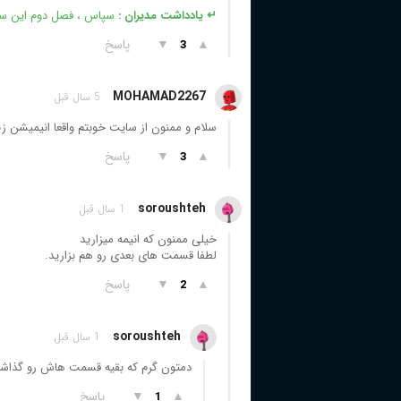
↵ یادداشت مدیران :
سپاس ، فصل دوم این سر
▲
▼
پاسخ
3
MOHAMAD2267
5 سال قبل
سلام و ممنون از سایت خوبتم واقعا انیمیشن 
▲
▼
پاسخ
3
soroushteh
1 سال قبل
خیلی ممنون که انیمه میزارید
لطفا قسمت های بعدی رو هم بزارید.
▲
▼
پاسخ
2
soroushteh
1 سال قبل
دمتون گرم که بقیه قسمت هاش رو گذاش
▲
▼
پاسخ
1