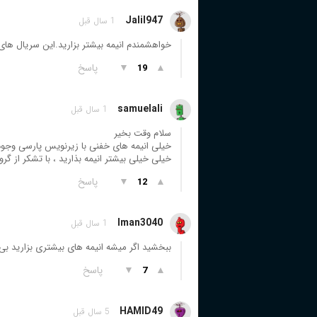
Jalil947
1 سال قبل
خواهشمندم انیمه بیشتر بزارید.این سریال ها
▲
▼
پاسخ
19
samuelali
1 سال قبل
سلام وقت بخیر
خیلی انیمه های خفنی با زیرنویس پارسی وجود
خیلی خیلی بیشتر انیمه بذارید ، با تشکر از گرو
▲
▼
پاسخ
12
Iman3040
1 سال قبل
ببخشید اگر میشه انیمه های بیشتری بزارید بی
▲
▼
پاسخ
7
HAMID49
5 سال قبل