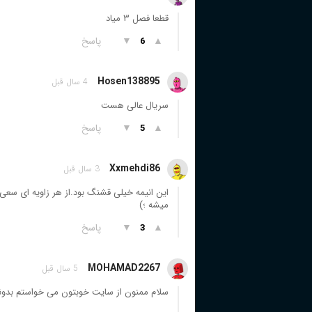
قطعا فصل ۳ میاد
▲
▼
پاسخ
6
Hosen138895
4 سال قبل
سریال عالی هست
▲
▼
پاسخ
5
Xxmehdi86
3 سال قبل
این انیمه خیلی قشنگ بود.از هر زاویه ای سعی
میشه ؛)
▲
▼
پاسخ
3
MOHAMAD2267
5 سال قبل
سلام ممنون از سایت خوبتون می خواستم بد