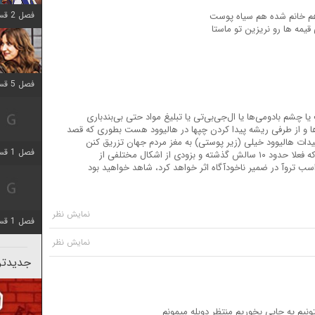
فصل 2 قسمت 8 اضافه شد
هم خانم شده هم سیاه پوست
قیمه ها رو نریزین تو ماستا
فصل 5 قسمت 5 اضافه شد
 چشم بادومی‌ها یا ال‌جی‌بی‌تی یا تبلیغ مواد حتی بی‌بندباری
ها و از طرفی ریشه پیدا کردن چپها در هالیوود هست بطوری که قصد
یدات هالیوود خیلی (زیر پوستی) به مغز مردم جهان تزریق کنن
فصل 1 قسمت 5 اضافه شد
هدفشون اجرای پروژه‌ای ۳۰ ساله هست که فعلا حدود ۱۰ سالش گذشته و بزودی از اشکال مختلفی از
سب تروآ در ضمیر ناخودآگاه اثر خواهد کرد، شاهد خواهید بود
فصل 1 قسمت 5 اضافه شد
جدیدتری
نیم یه چایی بخوریم منتظر دوبله میمونم