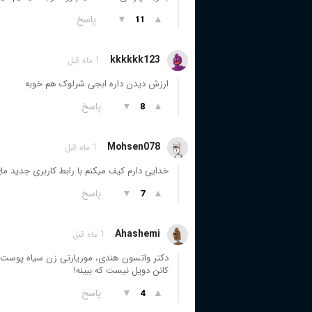
▲
▼
پاسخ
11
kkkkkk123
1 ماه قبل
ارزش دیدن داره ابجی شرلوک هم خوبه
▲
▼
پاسخ
8
Mohsen078
1 ماه قبل
خدایی دارم کیف میکنم با رابط کاربری جدید ما
▲
▼
پاسخ
7
Ahashemi
1 ماه قبل
دکتر واتسون هندی، موریارتی زن سیاه پوست. 
کانن دویل نیست که ببینه!
▲
▼
پاسخ
4