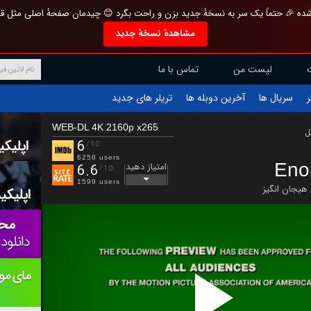
تازه و منحصر به فرد بازطراحی شده 🎉 حتماً یک سر به نسخهٔ جدید بزن و راحت بگرد 
مشاهدهٔ نسخهٔ جدید
تماس با ما
لیست من
تریلر های جدید
آخرین دوبله ها
سریال ها
ف
WEB-DL 4K 2160p x265
ب
6
/10
6258 users
Eno
امتیاز دهید
6.6
/10
1599 users
هیجان انگیز