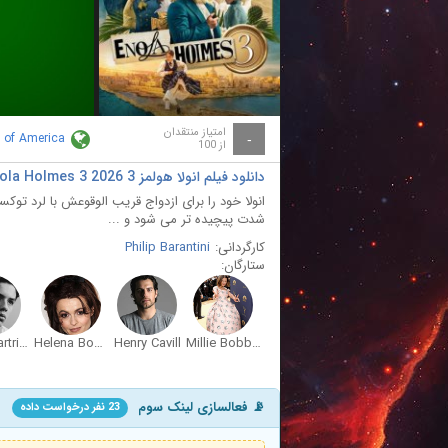
ay
deo
امتیاز منتقدان
s of America
-
از 100
دانلود فیلم انولا هولمز 3 Enola Holmes 3 2026 با دوبله فارسی
انولا خود را برای ازدواج قریب الوقوعش با لرد توک
شدت پیچیده تر می شود و ...
کارگردانی:
Philip Barantini
ستارگان:
Louis Partridge
Helena Bonham Carter
Henry Cavill
Millie Bobby Brown
📡 فعالسازی لینک سوم
23 نفر درخواست داده