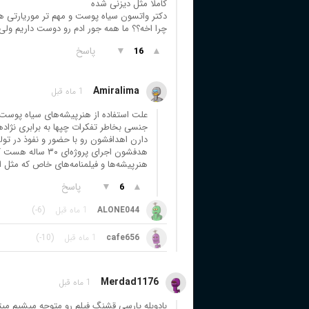
کاملا مثل دیزنی شده
دکتر واتسون سیاه پوست و مهم تر موریارتی 
چرا اخه؟؟ ما همه جور ادم رو دوست داریم ولی 
▲
▼
پاسخ
16
Amiralima
1 ماه قبل
علت استفاده از هنرپیشه‌های سیاه پوست یا
جنسی بخاطر تفکرات چپها به برابری نژاد
دارن اهدافشون رو با حضور و نفوذ در تول
هنرپیشه‌ها و فیلمنامه‌های خاص که مثل ا
▲
▼
پاسخ
6
ALONE044
1 ماه قبل
(-6)
cafe656
1 ماه قبل
(-10)
Merdad1176
1 ماه قبل
بادوبله پارسی قشنگ فیلم رو متوجه میشیم میتو