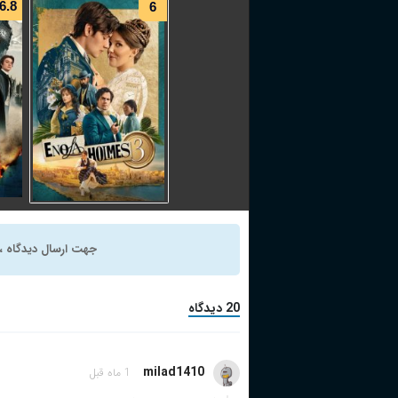
6.8
6
Enola Holmes 3
(2026)
جهت ارسال دیدگاه ، 
ماجراجویی
,
جنایی
,
هیجان انگیز
دوبله فارسی
20 دیدگاه
+ WATCHLIST
milad1410
1 ماه قبل