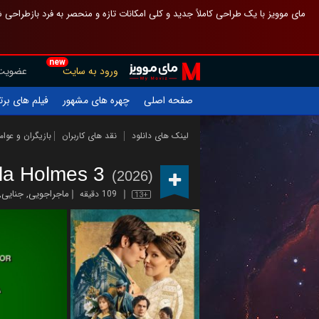
 چیدمان صفحهٔ اصلی مثل قبل مانده تا گم نشوی ، و اگر ظاهر تازه‌تری می‌خواهی
new
عضویت
ورود به سایت
یلم های برتر
چهره های مشهور
صفحه اصلی
ازیگران و عوامل
نقد های کاربران
لینک های دانلود
la Holmes 3
(2026)
,
جنایی
,
ماجراجویی
109 دقیقه
13+