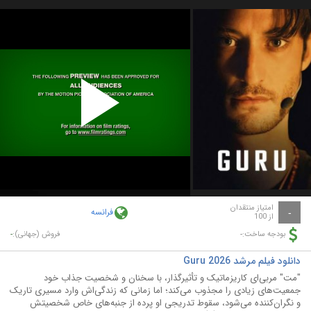
Play
Video
امتیاز منتقدان
فرانسه
-
از 100
-
-
بودجه ساخت:
فروش (جهانی):
دانلود فیلم مرشد Guru 2026
"مت" مربی‌ای کاریزماتیک و تأثیرگذار، با سخنان و شخصیت جذاب خود
جمعیت‌های زیادی را مجذوب می‌کند؛ اما زمانی که زندگی‌اش وارد مسیری تاریک
و نگران‌کننده می‌شود، سقوط تدریجی او پرده از جنبه‌های خاص شخصیتش