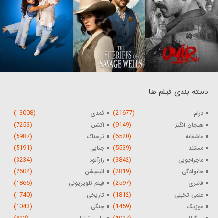
دسته بندی فیلم ها
(13008)
(21677)
درام
کمدی
(7253)
(9149)
هیجان انگیز
اکشن
(5987)
(6520)
عاشقانه
ترسناک
(5191)
(5539)
مستند
جنایی
(3234)
(3842)
ماجراجویی
رازآلود
(2604)
(2819)
خانوادگی
انیمیشن
(1866)
(2597)
فانتزی
فیلم تلویزیونی
(1740)
(1812)
علمی تخیلی
تاریخی
(1043)
(1459)
موزیک
جنگی