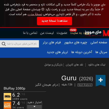
مای موویز با یک طراحی کاملاً جدید و کلی امکانات تازه و منحصر به فرد بازطراحی شده
🎉 حتماً یک سر به نسخهٔ جدید بزن و راحت بگرد 😊 چیدمان صفحهٔ اصلی مثل قبل
مانده تا گم نشوی ، و اگر ظاهر تازه‌تری می‌خواهی
نسخهٔ مدرن
هم آماده است.
مشاهدهٔ نسخهٔ جدید
new
ورود به سایت
عضویت
لیست من
تماس با ما
صفحه اصلی
چهره های مشهور
فیلم های برتر
سریال ها
آخرین دوبله ها
تریلر های جدید
لینک های دانلود
نقد های کاربران
بازیگران و عوامل
Guru
(2026)
درام
,
هیجان انگیز
126 دقیقه
Not Rated
BluRay 1080p
6.2
/10
1989 users
امتیاز دهید
7.4
/10
34 users