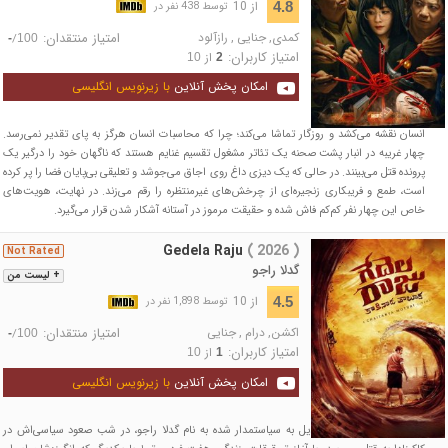
از 10
4.8
توسط 438 نفر در
کمدی
,
جنایی
,
رازآلود
امتیاز منتقدان:
/
-
100
امتیاز کاربران:
از
10
2
امکان پخش آنلاین
با زیرنویس انگلیسی
انسان نقشه می‌کشد و روزگار تماشا می‌کند؛ چرا که محاسبات انسان هرگز به پای تقدیر نمی‌رسد.
چهار غریبه در انبار پشت صحنه یک تئاتر مشغول تقسیم غنایم هستند که ناگهان خود را درگیر یک
پرونده قتل می‌بینند. در حالی که یک دیزی داغ روی اجاق می‌جوشد و تعلیقی بی‌پایان فضا را پر کرده
است، طمع و فریبکاری زنجیره‌ای از چرخش‌های غیرمنتظره را رقم می‌زند. در نهایت، هویت‌های
خاص این چهار نفر کم‌کم فاش شده و حقیقت مرموز در آستانه آشکار شدن قرار می‌گیرد.
Gedela Raju
( 2026 )
Not Rated
گدلا راجو
+ لیست من
از 10
4.5
توسط 1,898 نفر در
اکشن
,
درام
,
جنایی
امتیاز منتقدان:
/
-
100
امتیاز کاربران:
از
10
1
امکان پخش آنلاین
با زیرنویس انگلیسی
یک اوباش ترسناک که تبدیل به سیاستمدار شده به نام گدلا راجو، در شب صعود سیاسی‌اش در