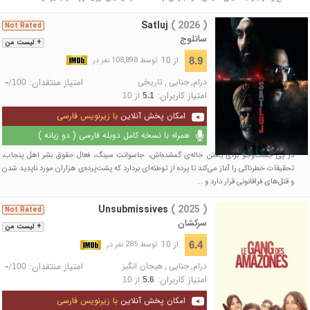
Satluj
( 2026 )
Not Rated
ساتلوج
+ لیست من
از 10
8.9
توسط 108,898 نفر در
درام
,
جنایی
,
تاریخی
امتیاز منتقدان:
/
-
100
امتیاز کاربران:
از
10
5.1
امکان پخش آنلاین
با زیرنویس فارسی
همراه با نسخه کامل دوبله فارسی ( دو زبانه )
در پی جست‌وجو برای یافتن خاله‌ی گمشده‌اش، جاسوانت سینگ، فعال حقوق بشر اهل پنجاب،
تحقیقات خطرناکی را آغاز می‌کند تا پرده از توطئه‌ای بردارد که پشت‌پرده‌ی هزاران مورد ناپدید شدن
و قتل‌های فراقانونی قرار دارد و ...
Unsubmissives
( 2025 )
Not Rated
سرکشان
+ لیست من
از 10
6.4
توسط 285 نفر در
درام
,
جنایی
,
هیجان انگیز
امتیاز منتقدان:
/
-
100
امتیاز کاربران:
از
10
5.6
امکان پخش آنلاین
با زیرنویس فارسی