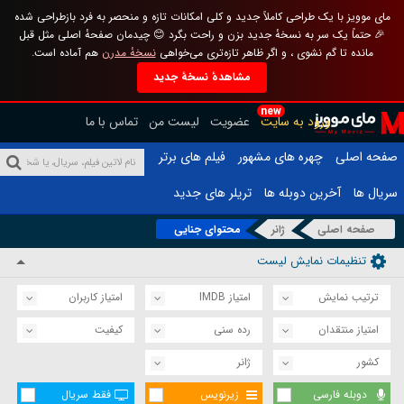
مای موویز با یک طراحی کاملاً جدید و کلی امکانات تازه و منحصر به فرد بازطراحی شده
🎉 حتماً یک سر به نسخهٔ جدید بزن و راحت بگرد 😊 چیدمان صفحهٔ اصلی مثل قبل
مانده تا گم نشوی ، و اگر ظاهر تازه‌تری می‌خواهی
نسخهٔ مدرن
هم آماده است.
مشاهدهٔ نسخهٔ جدید
new
ورود به سایت
عضویت
لیست من
تماس با ما
صفحه اصلی
چهره های مشهور
فیلم های برتر
سریال ها
آخرین دوبله ها
تریلر های جدید
صفحه اصلی
ژانر
محتوای جنایی
تنظیمات نمایش لیست
ترتیب نمایش
امتیاز IMDB
امتیاز کاربران
امتیاز منتقدان
رده سنی
کیفیت
کشور
ژانر
دوبله فارسی
زیرنویس
فقط سریال