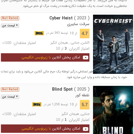
کاکینادا به قتل می‌رسد. با آغاز تحقیقات، زندگی هفت فرد مرتبط با یکدیگر که انگیزه‌شان اسرار،
جاه‌طلبی و خیانت است، به یک حقیقت تکان‌دهنده در پشت مرگ او ختم می‌شود.
Cyber Heist
( 2023 )
Not Rated
سرقت سایبری
+ لیست من
از 10
4.7
توسط 343 نفر در
اکشن
,
جنایی
,
هیجان انگیز
امتیاز منتقدان:
/
-
100
امتیاز کاربران:
از
10
3
امکان پخش آنلاین
با زیرنویس انگلیسی
یک متخصص کامپیوتر به طور تصادفی درگیر توطئه یک جرم مالی آنلاین می‌شود و باید برای نجات
خود، با زمان مسابقه داده و وارد این مبارزه شود.
Blind Spot
( 2025 )
Not Rated
نقطه کور
+ لیست من
از 10
5.7
توسط 1,258 نفر در
جنایی
,
هیجان انگیز
امتیاز منتقدان:
/
-
100
امتیاز کاربران:
از
10
1
امکان پخش آنلاین
با زیرنویس انگلیسی