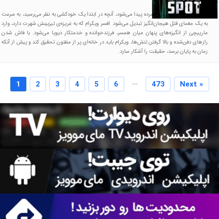
زمانی که دیویای ۲۴ ساله مرده پیدا می‌شود، آنچه در ابتدا یک خودکشی به نظر می‌رسید، به سرعت
به یک معمای قتل هیجان‌انگیز تبدیل می‌شود. افسر ویکرام که به غریزه‌ی تیزبینش شهرت دارد، وارد
مارپیچی از انگیزه‌های پنهان میان همسر، فرزندخوانده و خدمتکار دیویا می‌شود. با فاش شدن
رازهای دفن‌شده و بالا گرفتن تنش‌ها، ویکرام باید در خانه‌ای پر از مظنون تحقیق کند و پیش از آنکه
زمان به پایان برسد، حقیقت را آشکار سازد.
...
1
2
3
4
5
6
473
Next »