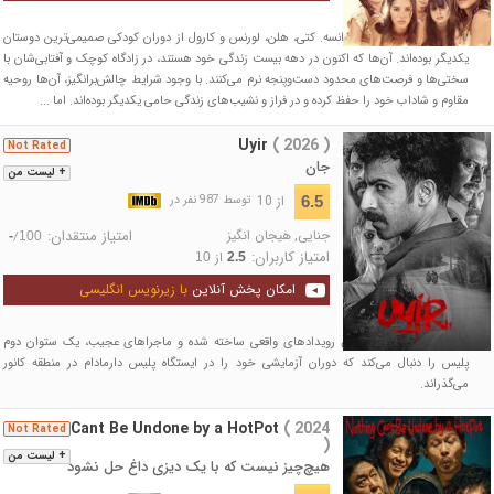
اوایل دهه ۱۹۹۰، جنوب فرانسه. کتی، هلن، لورنس و کارول از دوران کودکی صمیمی‌ترین دوستان
یکدیگر بوده‌اند. آن‌ها که اکنون در دهه بیست زندگی خود هستند، در زادگاه کوچک و آفتابی‌شان با
سختی‌ها و فرصت‌های محدود دست‌وپنجه نرم می‌کنند. با وجود شرایط چالش‌برانگیز، آن‌ها روحیه
مقاوم و شاداب خود را حفظ کرده و در فراز و نشیب‌های زندگی حامی یکدیگر بوده‌اند. اما ...
Uyir
( 2026 )
Not Rated
جان
+ لیست من
از 10
6.5
توسط 987 نفر در
جنایی
,
هیجان انگیز
امتیاز منتقدان:
/
-
100
امتیاز کاربران:
از
10
2.5
امکان پخش آنلاین
با زیرنویس انگلیسی
داستان این فیلم بر اساس رویدادهای واقعی ساخته شده و ماجراهای عجیب، یک ستوان دوم
پلیس را دنبال می‌کند که دوران آزمایشی خود را در ایستگاه پلیس دارمادام در منطقه کانور
می‌گذراند.
Nothing Cant Be Undone by a HotPot
( 2024
Not Rated
)
+ لیست من
هیچ‌چیز نیست که با یک دیزی داغ حل نشود