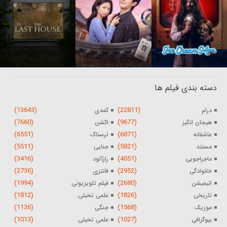
دسته بندی فیلم ها
(13643)
(22811)
درام
کمدی
(7660)
(9677)
هیجان انگیز
اکشن
(6551)
(6871)
عاشقانه
ترسناک
(5511)
(5821)
مستند
جنایی
(3416)
(4051)
ماجراجویی
رازآلود
(2736)
(2952)
خانوادگی
فانتزی
(1994)
(2680)
انیمیشن
فیلم تلویزیونی
(1812)
(1826)
تاریخی
علمی تخیلی
(1136)
(1568)
موزیک
جنگی
(1013)
(1027)
بیوگرافی
علمی تخیلی