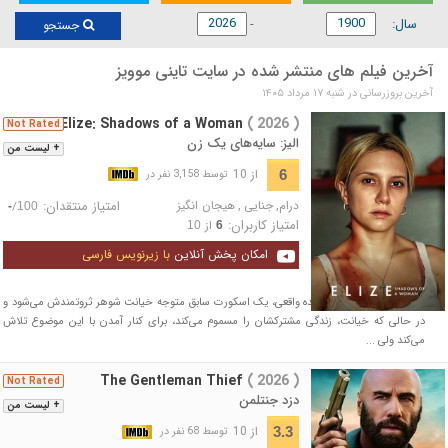
سال:
جستجو
آخرین فیلم های منتشر شده در سایت تاینی موویز
آخرین بروزرسانی در شنبه ۱۷ مرداد ۱۴۰۵
Elize: Shadows of a Woman
( 2026 )
Not Rated
الیز: سایه‌های یک زن
+ لیست من
از 10
6
توسط 3,158 نفر در
درام
,
جنایی
,
هیجان انگیز
امتیاز منتقدان:
/
-
100
امتیاز کاربران:
از
10
6
امکان پخش آنلاین
با زیرنویس فارسی
در این بازگویی از یک پرونده واقعی، یک اسکورت سابق متوجه خیانت شوهر ثروتمندش می‌شود و
در حالی که خیانت، زندگی مشترکشان را مسموم می‌کند، برای کنار آمدن با این موضوع تلاش
می‌کند ولی ...
The Gentleman Thief
( 2026 )
Not Rated
دزد جنتلمن
+ لیست من
از 10
3.3
توسط 68 نفر در