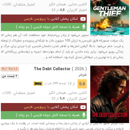
اکشن
,
جنایی
,
هیجان انگیز
امتیاز منتقدان:
/
-
100
امتیاز کاربران:
از
10
4.8
امکان پخش آنلاین
با زیرنویس فارسی
همراه با نسخه کامل دوبله فارسی ( دو زبانه )
یک استاد بازنشسته سرقت مجبور می‌شود از برادر بی‌احتیاط خود محافظت کند؛ آن هم زمانی که
یک سرقت جسورانه قایق تفریحی به ارزش 100 میلیون دلار، به شبکه‌ای پیچیده و خطرناک از توطئه
و فریب ختم می‌شود. با بالا گرفتن تنش‌ها و ظاهر شدن دشمنان قدیمی، او با نبردی برای مرگ و
زندگی روبرو می‌شود. برای زنده ماندن، او باید از تمام مهارت‌ها، تجربه و ترفندهای زیرکانه‌ای که
زمانی او را به بهترین در حرفه‌اش تبدیل کرده بود، استفاده کند و ...
The Debt Collector
( 2026 )
Not Rated
شرخر
+ لیست من
از 10
5.6
توسط 248 نفر در
اکشن
,
جنایی
,
هیجان انگیز
امتیاز منتقدان:
/
-
100
امتیاز کاربران:
از
10
5.4
امکان پخش آنلاین
با زیرنویس فارسی
همراه با نسخه کامل دوبله فارسی ( دو زبانه )
یک شرخر سابق که پس از آزادی از زندان دچار عذاب وجدان شده است، در رقابت با یک بیماری
لاعلاج و مرگبار، به دنیای قدیمی خود بازمی‌گردد تا انتقام قربانیان نزول‌خورها را بگیرد و ...