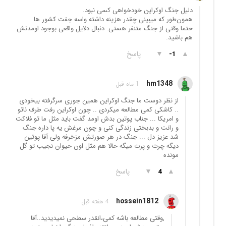
دلیل جنگ اوکراین خودخواهی کسی نبود.
همون‌طور که میبینی چقدر هزینه داشته واسه جفت کشور ها
حتما وقتی از جنگ متنفر هستی. دنبال دلایل واقعی بوجود اومدنش
هم باشید.
▲
▼
پاسخ
-1
hm1348
1 ماه قبل
از نظر دوست ما جنگ اوکراین همین جوری سرگرفته بیخودی
.. کاشکی کمی مطالعه میکردی .. چون اوکراین رفت طرف ناتو
و امریکا ... جناب پوتین بدش اومد گفت باید مثل ما تو فلاکت
و رانت و بدبختی زندگی کنی و چون مرغش یه پا داره جنگ
شد عزیز دل ... جنگ در هر صورتش مزخرفه ولی آقا پوتین
دیگه چرت و پرت میگه حالا هم مثل اون حیوان نجیب تو گل
مونده
▲
▼
پاسخ
4
hossein1812
4 هفته قبل
,وقتی مطالعه باشه کمی،انقدر سطحی نمیدیدید..آقا