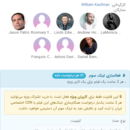
کارگردانی:
William Kaufman
ستارگان:
Jason Patric
Rosmary Yaneva
Linds Edwards
Andrew Howard
LaMonica Garrett
François Coetzer
Antoni Davidov
Daniel Bernhardt
📡 فعالسازی لینک سوم
21 نفر درخواست داده
، هر 2 ساعت یک فیلم برای یک کاربر ویژه
🔒 این قابلیت فقط برای
کاربران ویژه
فعال است. با خرید اشتراک ویژه می‌توانید
هر 2 ساعت یک‌بار درخواست همگام‌سازی لینک‌های این فیلم با CDN اختصاصی
ایران را ثبت کنید و دقایقی بعد به لینک سوم آن دسترسی خواهید داشت
نوع صدا:
کیفیت: