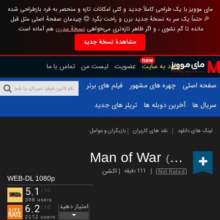
مای موویز با یک طراحی کاملاً جدید و کلی امکانات تازه و منحصر به فرد بازطراحی شده
🎉 حتماً یک سر به نسخهٔ جدید بزن و راحت بگرد 😊 چیدمان صفحهٔ اصلی مثل قبل
مانده تا گم نشوی ، و اگر ظاهر تازه‌تری می‌خواهی
نسخهٔ مدرن
هم آماده است.
مشاهدهٔ نسخهٔ جدید
new
ورود به سایت
عضویت
لیست من
تماس با ما
صفحه اصلی
چهره های مشهور
فیلم های برتر
سریال ها
آخرین دوبله ها
تریلر های جدید
لینک های دانلود
نقد های کاربران
بازیگران و عوامل
Man of War
(2026)
اکشن
111 دقیقه
Not Rated
WEB-DL 1080p
5.1
/10
398 users
امتیاز دهید
6.2
/10
2172 users