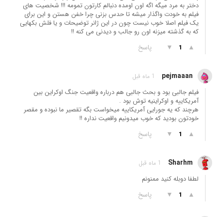
دختر به مرد میگه اگه اون اومده دنبالم کارتون تمومه !!! شخصیت های
فیلم به خودت واگذار میشه تا حدس بزنی چرا خفن هستن و این برای
یک فیلم اصلا خوب نیست چون در این ژانر توضیحات و یا فلش بکهایی
که به گذشته میزنه اون رو جالب و دیدنی می کنه !!
▲
▼
پاسخ
1
pejmaaan
1 ماه قبل
فیلم جالبی بود و بحث جالبی هم درباره واقعیت جنگ اوکراین بین
آمریکاییه و اوکراینیه توش بود .
هرچند که یه جورایی آمریکاییه میخواست بگه تقصیر ما نبوده و مقصر
خودتون بودید که خوب میدونیم واقعیت نداره !!
▲
▼
پاسخ
1
Sharhm
1 ماه قبل
لطفا دوبله کنید ممنونم
▲
▼
پاسخ
1