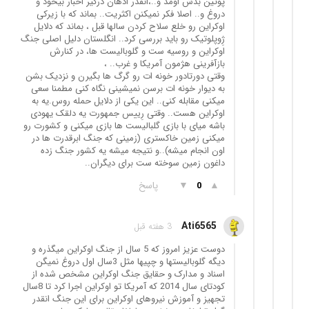
پوتین بدش اومد و..،انقدر اذهان درگیر اخبار بیخود و
دروغ و.. اصلا فکر نمیکنن اکثریت.. بماند که با زیرکی
اوکراین رو خلع سلاح کردن سالها قبل ، بماند که دلایل
ژِوپلوتیک رو باید بررسی کرد.. انگلستان دلیل اصلی جنگ
اوکراین و روسیه ست و گلوبالیست ها، در کنارش
بازآفرینی هژمون آمریکا و غرب.. ،
وقتی دورتادور خونه ات رو گرگ ها بگیرن و نزدیک بشن
به دیوار خونه ات برسن نمیشینی نگاه کنی مطمنا سعی
میکنی مقابله کنی.. این یکی از دلایل حمله روس.یه به
اوکراین هست.. وقتی رِییس جمهورت یه دلقک یهودی
باشه میای با بازی گلبالیست ها بازی میکنی و کشورت رو
میکنی زمین خاکستری (زمینی که جنگ ابرقدرت ها در
اون انجام میشه)..و نتیجه میشه یه کشور جنگ زده
داغون زمین سوخته ست برای دیگران..
▲
▼
پاسخ
0
Ati6565
3 هفته قبل
دوست عزیز امروز که 5 سال از جنگ اوکراین میگذره و
دیگه گلوبالیستها و چپیها مثل 3سال اول دروغ نمیگن
اسناد و مدارک و حقایق جنگ اوکراین مشخص شده از
کودتای سال 2014 که آمریکا تو اوکراین اجرا کرد تا 8سال
تجهیز و آموزش نیروهای اوکراین برای این جنگ انقدر