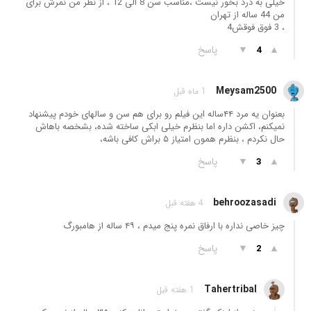
خیلی بە درد بخور نیست ،مناسب سن 8 الی 12 ، از نظر من نمرش برای
من 44 سالە از تھران
، 3 فوق فوقش4
▲
▼
پاسخ
4
Meysam2500
1 ماه قبل
بعنوان یه مرد ۴۴ساله این فیلم رو برای هم سن و سالهای خودم پیشنهاد
نمیکنم، اکشن داره اما بنظرم خیلی ابکی ساخته شده، بشخصه باهاش
حال نکردم ، بنظرم همون امتیاز ۵ براش کافی باشه،
▲
▼
پاسخ
3
behroozasadi
4 هفته قبل
چیز خاصی نداره با ارفاق نمره پنج میدم ، ۴۹ ساله از هامبورگ
▲
▼
پاسخ
2
Tahertribal
1 هفته قبل