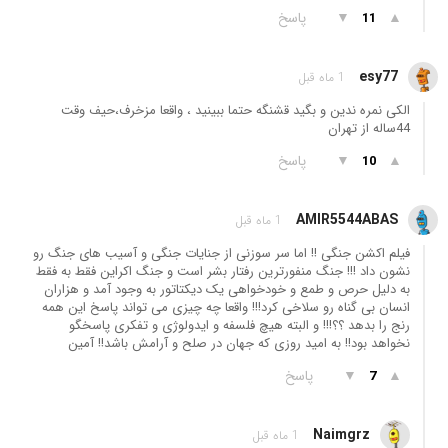
▲
▼
پاسخ
11
esy77
1 ماه قبل
الکی نمرە ندین و بگید قشنگە حتما ببینید ، واقعا مزخرف،حیف وقت
44سالە از تھران
▲
▼
پاسخ
10
AMIR5544ABAS
1 ماه قبل
فیلم اکشن جنگی !! اما سر سوزنی از جنایات جنگی و آسیب های جنگ رو
نشون داد !!! جنگ منفورترین رفتار بشر است و جنگ اکراین فقط به فقط
به دلیل حرص و طمع و خودخواهی یک دیکتاتور به وجود آمد و هزاران
انسان بی گناه رو سلاخی کرد!!! واقعا چه چیزی می تواند پاسخ این همه
رنج را بدهد ؟؟!!! و البته هیچ فلسفه و ایدولوژی و تفکری پاسخگو
نخواهد بود!! به امید روزی که جهان در صلح و آرامش باشد!! آمین
▲
▼
پاسخ
7
Naimgrz
1 ماه قبل