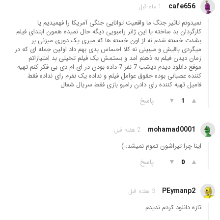
cafe656
1 ماه قبل
نمیدونم تاثیر جنگ ما واقعیت توانایی جنگی آمریکا را فهمیدیم یا
کارگردان بد ساخته یا این ژانر رامبویی دیگه حال نمیده همون ابتدای فیلم
بشدت خسته شدم نه از اون خسته ها که میری یک دوری میزنی بر
میگردی باقیش و میبینی نه کلا احساس بدی بهم داد اولین جمله ای که در
زمان دیدن فیلم به ذهنم امد و بستمش یک فیلم تخیلی بد امتیازاتم
موقع دانلود دیدم دیشب 7 نفر 7 داده بودن در ای ام دی بی فکر کنم تهیه
کننده عصبانی بوده حقوق عوامل فیلم و نداده یک نفرم رای نداده فقط
فامیل تهیه کننده رای دادن رامبو بازی فقط سریال شغال
▲
▼
پاسخ
1
mohamad0001
2 هفته قبل
اينا چرا تيراشون تموم نميشد:-)
▲
▼
پاسخ
0
PEymanp2
3 هفته قبل
تازه دانلود کردم ندیدم