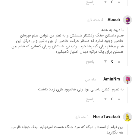
▲
▼
پاسخ
0
Abooli
4 هفته قبل
با درود به همه
فیلم داستان جنگ وکشتار هستش و به نظر من تواین فیلم قهرمان
خاصی وجود نداره که منتظر حرکت خاصی از اون باشی ولی درکل این
فیلم بیشتر برای گیمرها خوب ودیدنی هستش وبرای کسانی که فیلم بین
هستن برای یک مرتبه دیدن امتیاز ۵میگیره
▲
▼
پاسخ
0
AminNm
1 ماه قبل
به نظرم اکشن باحالی بود ولی هالیوود بازی زیاد داشت
▲
▼
پاسخ
0
HeroTavakoli
1 ماه قبل
این فیلم از اسمش میگه که مرد جنگ هست امیدوارم لینک دوبله فارسی
هم بگزارید