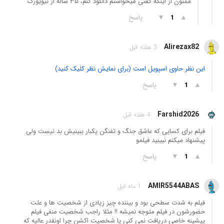
ممنون از اینکه گفتی میخواستم دانلود کنم، ۳۵ ساله از نیویورک
▲
▼
پاسخ
1
Alirezax82
3 هفته قبل
این نظر حاوی اسپویل است (برای نمایش نظر کلیک کنید)
▲
▼
پاسخ
1
Farshid2026
4 هفته قبل
فیلم برای کسایی که عاشق جنگ و تفنگن یکبار ببینیش بد نیست ولی
پیشنهاد میکنم نبینید فیلمو
▲
▼
پاسخ
1
AMIR5544ABAS
1 ماه قبل
فیلم به شدت سطحی بود و بیننده چیز زیادی از شخصیت ها و علت
حضورشون در فیلم متوجه نمیشه !! مثلا راجب شخصیت منفی فیلم
پیشینه خاصی دریافت نمی کنی یا شخصیت اکشن چرا اونقدر عالیه که