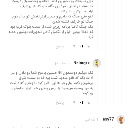
گول تبلیغات رو نخورین لطفا مقاله و پادکستهای درست
که اسناد در اختیار میذارن نگاه کنیدکه هر بیشرفی
اراجیف بهتون نفروشه
اینو منی میگ که داییم و همسراوکراینیش تو سال دوم
جنگ تو خارکف کشته شدن
یک جنگ کاملا برنامه ریزی شده از سمت بلوک غرب بود
که اتفاقا پوتین قبل از تکمیل کامل تجهیزات بهشون حمله
کرد
▲
▼
پاسخ
-1
Naimgrz
3 هفته قبل
فک میکنم دوستمون آقا حسین پاسخ شما رو دادن و در
ادامه بگم که ناتو متعهد شده بود که به سمت شرق
پیشروی نکنه. ولی بار ها این کارو کرد تا زمانی که داشت
به مرز روسیه میرسید چ. پس پوتین هم ناچارا جلوشون
رو گرفت.
▲
▼
پاسخ
-1
esy77
1 ماه قبل