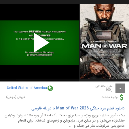
Play
Video
امتیاز منتقدان
United States of America
-
از 100
-
-
بودجه ساخت:
فروش (جهانی):
دانلود فیلم مرد جنگی Man of War 2026 با دوبله فارسی
یک مأمور سابق نیروی ویژه و سیا برای نجات یک امدادگر ربوده‌شده، وارد اوکراینِ
جنگ‌زده می‌شود و در میان نبرد، مزدوران و زخم‌های گذشته، برای انجام
مأموریتی سرنوشت‌ساز می‌جنگد و ...