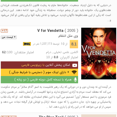
در دنیایی که به دلیل ازدیاد جمعیت، خانواده‌ها ملزم به رعایت قانون تک‌‍فرزندی هستند، فرزندان
هفت‌قلوی یک خانواده باید دور از چشم دولت، مخفیانه به زندگی خود ادامه دهند. این درحالی
است که یکی از این هفت‌قلوها ناگهان ناپدید می‌‎شود و تلاش بقیه آنها برای یافتن او آغاز می‌شود
و...
V for Vendetta
( 2005 )
17+
وی مثل انتقام
+ لیست من
از 10
8.1
توسط 1,237,173 نفر در
اکشن
,
علمی تخیلی
,
درام
امتیاز منتقدان:
/
62
100
امتیاز کاربران:
از
10
8.8
امکان پخش آنلاین
با زیرنویس فارسی
+ دارای لینک سوم ( دسترسی با شرایط جنگی )
همراه با نسخه کامل دوبله فارسی ( دو زبانه )
در آینده ای نه چندان دور، و در دورانی که یک رهبر فاشیست به اسم "آدام ساتلر" بر مردم حکومت
می کند که معتقد است مردم به آزادی احتیاج ندارند و تنها کافیست در آرامش باشند. در همین زمان
فرد مرموزی با اسم مستعار "وی" تصمیم می گیرد با این نظام استبدادی مقابله کند. او که یک نقاب
پلاستیکی بر چهره دارد جان دختری را که مورد حمله اراذل و اوباش قرار گرفته نجات می دهد و
سپس از او می خواهد که در این راه او را یاری دهد، اما ...