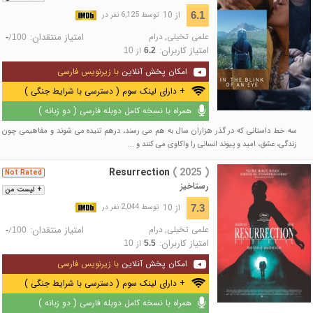
از 10
6.1
توسط 6,125 نفر در
علمی تخیلی
,
درام
امتیاز منتقدان:
/
-
100
امتیاز کاربران:
از
10
6.2
امکان پخش آنلاین
با زیرنویس فارسی
+ دارای لینک سوم ( دسترسی با شرایط جنگی )
همراه با نسخه کامل دوبله فارسی ( دو زبانه )
سه خط داستانی که در گذر هزاران سال به هم می رسند، درهم تنیده می شوند و مفاهیمی چون
زندگی، عشق، امید و پیوند انسانی را واکاوی می کنند و ...
Resurrection
( 2025 )
Not Rated
رستاخیز
+ لیست من
از 10
7.3
توسط 2,044 نفر در
علمی تخیلی
,
درام
امتیاز منتقدان:
/
-
100
امتیاز کاربران:
از
10
5.5
امکان پخش آنلاین
با زیرنویس فارسی
+ دارای لینک سوم ( دسترسی با شرایط جنگی )
همراه با نسخه کامل دوبله فارسی ( دو زبانه )