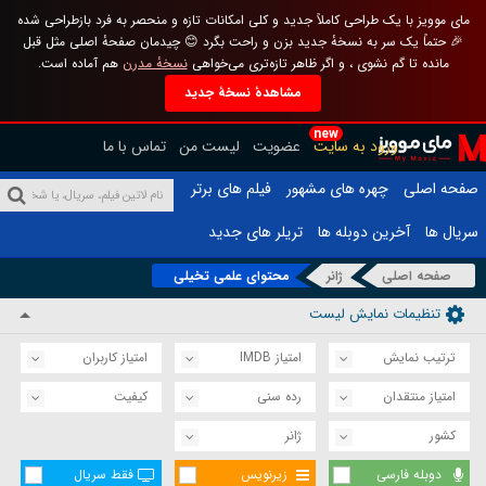
مای موویز با یک طراحی کاملاً جدید و کلی امکانات تازه و منحصر به فرد بازطراحی شده
🎉 حتماً یک سر به نسخهٔ جدید بزن و راحت بگرد 😊 چیدمان صفحهٔ اصلی مثل قبل
مانده تا گم نشوی ، و اگر ظاهر تازه‌تری می‌خواهی
نسخهٔ مدرن
هم آماده است.
مشاهدهٔ نسخهٔ جدید
new
ورود به سایت
عضویت
لیست من
تماس با ما
صفحه اصلی
چهره های مشهور
فیلم های برتر
سریال ها
آخرین دوبله ها
تریلر های جدید
صفحه اصلی
ژانر
محتوای علمی تخیلی
تنظیمات نمایش لیست
ترتیب نمایش
امتیاز IMDB
امتیاز کاربران
امتیاز منتقدان
رده سنی
کیفیت
کشور
ژانر
دوبله فارسی
زیرنویس
فقط سریال