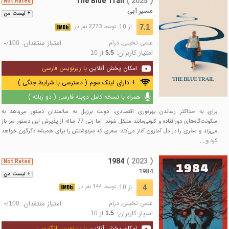
The Blue Trail
( 2025 )
Not Rated
مسیر آبی
+ لیست من
از 10
7.1
توسط 2,773 نفر در
علمی تخیلی
,
درام
امتیاز منتقدان:
/
-
100
امتیاز کاربران:
از
10
5.5
امکان پخش آنلاین
با زیرنویس فارسی
+ دارای لینک سوم ( دسترسی با شرایط جنگی )
همراه با نسخه کامل دوبله فارسی ( دو زبانه )
برای به حداکثر رساندن بهره‌وری اقتصادی، دولت برزیل به سالمندان دستور می‌دهد به
سکونت‌گاه‌های دورافتاده و کلونی‌مانند منتقل شوند. اما زنی 77 ساله از پذیرش این دستور سر باز
می‌زند و سفری را در دل آمازون آغاز می‌کند؛ سفری که سرنوشتش را برای همیشه دگرگون خواهد
کرد و ...
1984
( 2023 )
Not Rated
1984
+ لیست من
از 10
4
توسط 144 نفر در
علمی تخیلی
,
درام
امتیاز منتقدان:
/
-
100
امتیاز کاربران:
از
10
1.5
امکان پخش آنلاین
با زیرنویس انگلیسی