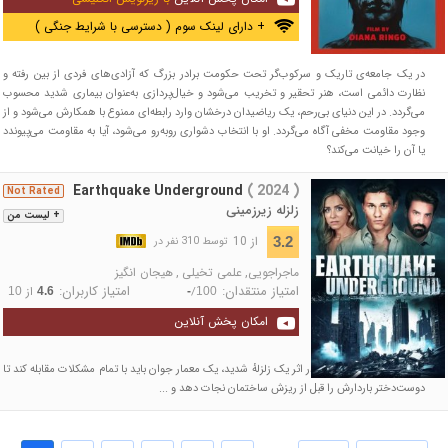
+ دارای لینک سوم ( دسترسی با شرایط جنگی )
در یک جامعه‌ی تاریک و سرکوب‌گر تحت حکومت برادر بزرگ که آزادی‌های فردی از بین رفته و
نظارت دائمی است، هنر تحقیر و تخریب می‌شود و خیال‌پردازی به‌عنوان بیماری شدید محسوب
می‌گردد. در این دنیای بی‌رحم، یک ریاضیدان درخشان وارد رابطه‌ای ممنوع با همکارش می‌شود و از
وجود مقاومت مخفی آگاه می‌گردد. او با انتخاب دشواری روبه‌رو می‌شود، آیا به مقاومت می‌پیوندد
یا آن را خیانت می‌کند؟
Earthquake Underground
( 2024 )
Not Rated
زلزله زیرزمینی
+ لیست من
از 10
3.2
توسط 310 نفر در
ماجراجویی
,
علمی تخیلی
,
هیجان انگیز
امتیاز منتقدان:
امتیاز کاربران:
/
از
10
4.6
-
100
امکان پخش آنلاین
پس از فرو رفتن یک هتل در اثر یک زلزلهٔ شدید، یک معمار جوان باید با تمام مشکلات مقابله کند تا
دوست‌دختر باردارش را قبل از ریزش ساختمان نجات دهد و ...