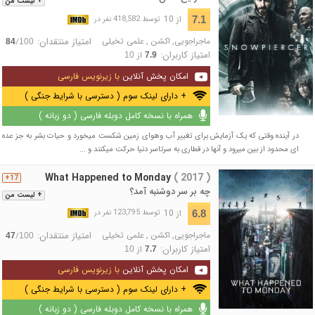
+ لیست من
از 10
7.1
توسط 418,582 نفر در
ماجراجویی
,
اکشن
,
علمی تخیلی
امتیاز منتقدان:
/
84
100
امتیاز کاربران:
از
10
7.9
امکان پخش آنلاین
با زیرنویس فارسی
+ دارای لینک سوم ( دسترسی با شرایط جنگی )
همراه با نسخه کامل دوبله فارسی ( دو زبانه )
در آینده وقتی که یک آزمایش برای تغییر آب وهوای زمین شکست میخورد و حیات بشر به جز عده
ای محدود از بین میرود و آنها در قطاری به سرتاسر دنیا حرکت میکنند و ...
What Happened to Monday
( 2017 )
17+
چه بر سر دوشنبه آمد؟
+ لیست من
از 10
6.8
توسط 123,795 نفر در
ماجراجویی
,
اکشن
,
علمی تخیلی
امتیاز منتقدان:
/
47
100
امتیاز کاربران:
از
10
7.7
امکان پخش آنلاین
با زیرنویس فارسی
+ دارای لینک سوم ( دسترسی با شرایط جنگی )
همراه با نسخه کامل دوبله فارسی ( دو زبانه )