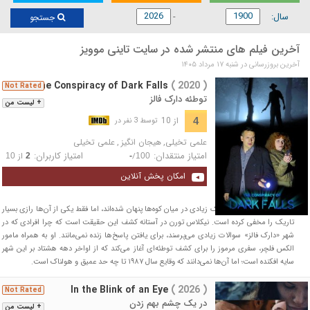
سال:
جستجو
آخرین فیلم های منتشر شده در سایت تاینی موویز
آخرین بروزرسانی در شنبه ۱۷ مرداد ۱۴۰۵
The Conspiracy of Dark Falls
( 2020 )
Not Rated
توطئه دارک فالز
+ لیست من
از 10
4
توسط 3 نفر در
علمی تخیلی
,
هیجان انگیز
,
علمی تخیلی
امتیاز منتقدان:
امتیاز کاربران:
/
از
10
2
-
100
امکان پخش آنلاین
دهکده‌ها و شهرهای کوچک زیادی در میان کوه‌ها پنهان شده‌اند، اما فقط یکی از آن‌ها رازی بسیار
تاریک را مخفی کرده است. نیکلاس تورن در آستانه کشف این حقیقت است که چرا افرادی که در
شهر «دارک فالز» سوالات زیادی می‌پرسند، برای یافتن پاسخ‌ها زنده نمی‌مانند. او به همراه مامور
الکس فلچر، سفری مرموز را برای کشف توطئه‌ای آغاز می‌کند که از اواخر دهه هشتاد بر این شهر
سایه افکنده است؛ اما آن‌ها نمی‌دانند که وقایع سال ۱۹۸۷ تا چه حد عمیق و هولناک است.
In the Blink of an Eye
( 2026 )
Not Rated
در یک چشم بهم زدن
+ لیست من