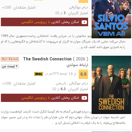
درام
,
بیوگرافی
امتیاز منتقدان:
/
-
100
امتیاز کاربران:
از
10
3
امکان پخش آنلاین
با زیرنویس انگلیسی
این فیلم زندگینامه‌ای، سیلویو سانتوس را در جریان رقابت انتخاباتی ریاست‌جمهوری سال 1989
دنبال می‌کند؛ جایی که یک خبرنگار جوان به کارزار او می‌پیوندد تا گذشته‌اش و انگیزه‌هایی را که او
را به نامزدی سوق داده، کشف کند و ...
The Swedish Connection
( 2026 )
Not Rated
ارتباط سوئدی
+ لیست من
از 10
6.9
توسط 975 نفر در
درام
,
بیوگرافی
,
تاریخی
امتیاز منتقدان:
/
-
100
امتیاز کاربران:
از
10
6.3
امکان پخش آنلاین
با زیرنویس انگلیسی
فیلم روایتگر داستانی سوئدی درباره قهرمانی گمنام به نام گوستا اِنگزل است؛ کارمند کم‌اهمیت وزارت
امور خارجه سوئد در دوران جنگ جهانی دوم که جان هزاران نفر را نجات داد و در این مسیر، سوئدِ
به‌اصطلاح بی‌طرف را به یک ابرقدرت اخلاقی تبدیل کرد و ...