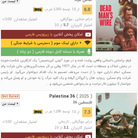
+ لیست من
از 10
6.8
توسط 2,582 نفر در
درام
,
جنایی
,
بیوگرافی
امتیاز منتقدان:
/
-
100
امتیاز کاربران:
از
10
5.7
امکان پخش آنلاین
با زیرنویس فارسی
+ دارای لینک سوم ( دسترسی با شرایط جنگی )
همراه با نسخه کامل دوبله فارسی ( دو زبانه )
فیلم براساس داستانی واقعی روایت شده و در مورد "تونی کیریتسیس" یک کارآفرین شکست‌خورده
در بخش املاک و مستغلات است که در سال 1977 وقتی بر اثر سخت‌گیری‌های مالی شرکت وام
مسکن، تمام دارایی خود را از دست می‌دهد، تصمیم به یک اقدام دیوانه‌وار می‌گیرد. او رئیس
شرکت وام مسکن، ریچارد هال را گروگان گرفته و یک کلید مرگ را به خودش و او وصل می‌کند و
خواستار 5 میلیون دلار غرامت و عذرخواهی شخصی می‌شود و ...
Palestine 36
( 2025 )
Not Rated
فلسطین 36
+ لیست من
از 10
7.3
توسط 1,289 نفر در
درام
,
بیوگرافی
,
تاریخی
امتیاز منتقدان:
/
-
100
امتیاز کاربران:
از
10
3.1
امکان پخش آنلاین
با زیرنویس فارسی