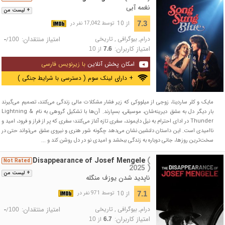
نغمه آبی
+ لیست من
از 10
7.3
توسط 17,042 نفر در
درام
,
بیوگرافی
,
تاریخی
امتیاز منتقدان:
/
-
100
امتیاز کاربران:
از
10
7.6
امکان پخش آنلاین
با زیرنویس فارسی
+ دارای لینک سوم ( دسترسی با شرایط جنگی )
مایک و کلر ساردینا، زوجی از میلووکی که زیر فشار مشکلات مالی زندگی می‌کنند، تصمیم می‌گیرند
بار دیگر دل به عشق دیرینه‌شان، موسیقی، بسپارند. آن‌ها با تشکیل گروهی به نام Lightning &
Thunder در ادای احترام به نیل دایموند، سفری تازه آغاز می‌کنند؛ سفری که پر از فراز و فرود، امید و
ناامیدی است. این داستان دلنشین نشان می‌دهد چگونه شور هنری و نیروی عشق می‌تواند حتی در
سخت‌ترین روزها، جانی دوباره به زندگی ببخشد و امیدی نو در دل روشن کند و ...
The Disappearance of Josef Mengele
(
Not Rated
2025 )
+ لیست من
ناپدید شدن یوزف منگله
از 10
7.1
توسط 971 نفر در
درام
,
بیوگرافی
,
تاریخی
امتیاز منتقدان:
/
-
100
امتیاز کاربران:
از
10
6.7