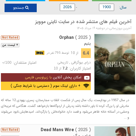
سال:
جستجو
آخرین فیلم های منتشر شده در سایت تاینی موویز
آخرین بروزرسانی در دوشنبه ۱۹ مرداد ۱۴۰۵
Orphan
( 2025 )
Not Rated
یتیم
+ لیست من
از 10
6.4
توسط 795 نفر در
درام
,
بیوگرافی
,
تاریخی
امتیاز منتقدان:
/
-
100
امتیاز کاربران:
از
10
7.2
امکان پخش آنلاین
با زیرنویس فارسی
+ دارای لینک سوم ( دسترسی با شرایط جنگی )
در سال 1957 در بوداپست، یک سال پس از شکست انقلاب مجارستان، پسری یهودی 12 ساله که
مادرش او را بزرگ کرده تا باور داشته باشد پدرش از اردوگاه‌ها بازخواهد گشت، هنگامی که غریبه‌ای
وحشی در آستانه خانه ظاهر می‌شود و قصد دارد خانواده‌اش را بازگرداند، امیدهایش نابود می‌شوند
و ...
Dead Mans Wire
( 2025 )
Not Rated
ضامن مرگ