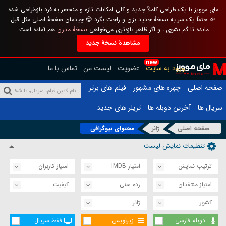
مای موویز با یک طراحی کاملاً جدید و کلی امکانات تازه و منحصر به فرد بازطراحی شده
🎉 حتماً یک سر به نسخهٔ جدید بزن و راحت بگرد 😊 چیدمان صفحهٔ اصلی مثل قبل
مانده تا گم نشوی ، و اگر ظاهر تازه‌تری می‌خواهی
نسخهٔ مدرن
هم آماده است.
مشاهدهٔ نسخهٔ جدید
new
ورود به سایت
عضویت
لیست من
تماس با ما
صفحه اصلی
چهره های مشهور
فیلم های برتر
سریال ها
آخرین دوبله ها
تریلر های جدید
صفحه اصلی
ژانر
محتوای بیوگرافی
تنظیمات نمایش لیست
ترتیب نمایش
امتیاز IMDB
امتیاز کاربران
امتیاز منتقدان
رده سنی
کیفیت
کشور
ژانر
دوبله فارسی
زیرنویس
فقط سریال