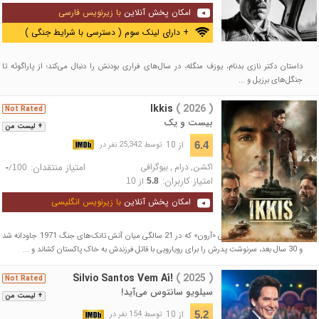
امکان پخش آنلاین
با زیرنویس فارسی
+ دارای لینک سوم ( دسترسی با شرایط جنگی )
داستان دکتر نازی بدنام، یوزف منگله، در سال‌های فراری بودنش را دنبال می‌کند؛ از پاراگوئه تا
جنگل‌های برزیل و ...
Ikkis
( 2026 )
Not Rated
بیست و یک
+ لیست من
از 10
6.4
توسط 25,342 نفر در
اکشن
,
درام
,
بیوگرافی
امتیاز منتقدان:
/
-
100
امتیاز کاربران:
از
10
5.8
امکان پخش آنلاین
با زیرنویس انگلیسی
روایتی نفس‌گیر از ایستادگی «آرون» که در 21 سالگی میان آتش تانک‌های جنگ 1971 جاودانه شد
و 30 سال بعد، سرنوشت پدرش را برای رویارویی با قاتل فرزندش به خاک پاکستان کشاند و ...
Silvio Santos Vem Aí!
( 2025 )
Not Rated
سیلویو سانتوس می‌آید!
+ لیست من
از 10
5.2
توسط 154 نفر در