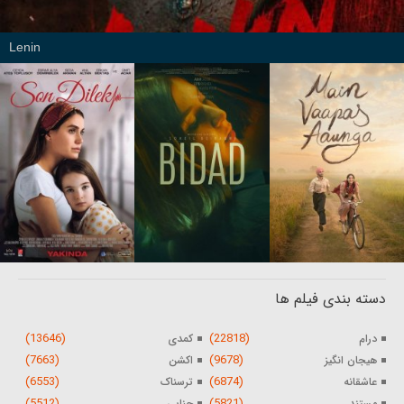
Lenin
دسته بندی فیلم ها
(13646)
(22818)
درام
کمدی
(7663)
(9678)
هیجان انگیز
اکشن
(6553)
(6874)
عاشقانه
ترسناک
(5512)
(5821)
مستند
جنایی