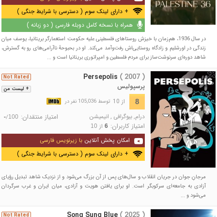
+ دارای لینک سوم ( دسترسی با شرایط جنگی )
همراه با نسخه کامل دوبله فارسی ( دو زبانه )
در سال 1936، هم‌زمان با خیزش روستاهای فلسطینی علیه حکومت استعمارگر بریتانیا، یوسف میان
زندگی در اورشلیم و زادگاه روستایی‌اش رفت‌وآمد می‌کند. او در بحبوحهٔ ناآرامی‌های رو به گسترش،
شاهد دوره‌ای سرنوشت‌ساز برای مردم فلسطین و امپراتوری بریتانیا است و ...
Persepolis
( 2007 )
Not Rated
پرسپولیس
+ لیست من
از 10
8
توسط 105,036 نفر در
درام
,
بیوگرافی
,
انیمیشن
امتیاز منتقدان:
/
-
100
امتیاز کاربران:
از
10
6
امکان پخش آنلاین
با زیرنویس فارسی
+ دارای لینک سوم ( دسترسی با شرایط جنگی )
مرجانِ جوان در جریان انقلاب و سال‌های پس از آن بزرگ می‌شود و از نزدیک شاهد تبدیل رؤیای
آزادی به جامعه‌ای سرکوبگر است. او برای یافتن هویت و آزادی، میان ایران و غرب سرگردان
می‌شود و ...
Song Sung Blue
( 2025 )
Not Rated