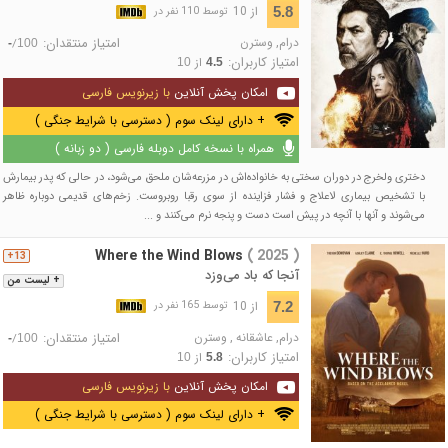
از 10
5.8
توسط 110 نفر در
درام
,
وسترن
امتیاز منتقدان:
/
-
100
امتیاز کاربران:
از
10
4.5
امکان پخش آنلاین
با زیرنویس فارسی
+ دارای لینک سوم ( دسترسی با شرایط جنگی )
همراه با نسخه کامل دوبله فارسی ( دو زبانه )
دختری ولخرج در دوران سختی به خانواده‌اش در مزرعه‌شان ملحق می‌شود، در حالی که پدر بیمارش
با تشخیص بیماری لاعلاج و فشار فزاینده از سوی رقبا روبروست. زخم‌های قدیمی دوباره ظاهر
می‌شوند و آنها با آنچه در پیش است دست و پنجه نرم می‌کنند و ...
Where the Wind Blows
( 2025 )
13+
آنجا که باد می‌وزد
+ لیست من
از 10
7.2
توسط 165 نفر در
درام
,
عاشقانه
,
وسترن
امتیاز منتقدان:
/
-
100
امتیاز کاربران:
از
10
5.8
امکان پخش آنلاین
با زیرنویس فارسی
+ دارای لینک سوم ( دسترسی با شرایط جنگی )