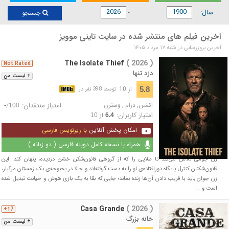
سال:
جستجو
آخرین فیلم های منتشر شده در سایت تاینی موویز
آخرین بروزرسانی در شنبه ۱۷ مرداد ۱۴۰۵
The Isolate Thief
( 2026 )
Not Rated
دزد تنها
+ لیست من
از 10
5.8
توسط 398 نفر در
اکشن
,
درام
,
وسترن
امتیاز منتقدان:
/
-
100
امتیاز کاربران:
از
10
6.4
امکان پخش آنلاین
با زیرنویس فارسی
همراه با نسخه کامل دوبله فارسی ( دو زبانه )
زن جوانی تلاش می‌کند تا طلایی را که از گروهی قانون‌شکن خشن دزدیده، پنهان کند. این
قانون‌شکنان کنترل پایگاه دورافتاده‌ی او را به دست گرفته‌اند و حالا در بحبوحه‌ی یک زمستان مرگبار،
زن جوان باید با فریب دادن آن‌ها زنده بماند؛ جایی که بقا به یک بازی هوش و خیانت تبدیل شده
است و ...
Casa Grande
( 2026 )
17+
خانه بزرگ
+ لیست من