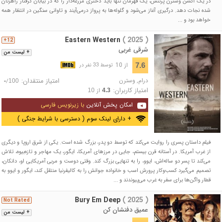
در یک اکشن وسترن پرتنش، یک قهرمان تنها باید دختری مزرعه‌دار را که در بیابان گرفتار راهزنان
شده نجات دهد. درگیری آغاز می‌شود و گلوله‌ها به پرواز درمی‌آیند و تاوانی سنگین در انتظار همه
خواهد بود و ...
Eastern Western
( 2025 )
12+
شرقی غربی
+ لیست من
از 10
7.6
توسط 33 نفر در
درام
,
وسترن
امتیاز منتقدان:
/
-
100
امتیاز کاربران:
از
10
4.3
امکان پخش آنلاین
با زیرنویس فارسی
+ دارای لینک سوم ( دسترسی با شرایط جنگی )
فیلم داستان پسری را روایت می‌کند که توسط دو پدر، بزرگ شده است. یکی از شرق اروپا و دیگری
از غرب آمریکا. در آستانه قرن بیستم، جایی در مرزهای آمریکا، ایگور، یک مهاجر و تازه‌بیوه، تلاش
می‌کند تا پسر دو ساله‌اش، ایوو، را به تنهایی بزرگ کند. وقتی دوست و مربی آمریکایی او، دانکان،
تصمیم می‌گیرد کسب‌وکار پرورش اسب و خانواده جوانش را به کالیفرنیا منتقل کند، ایگور و ایوو به
قطار واگن‌ها برای سفر به غرب می‌پیوندند و ...
Bury Em Deep
( 2025 )
Not Rated
عمیق دفنشان کن
+ لیست من