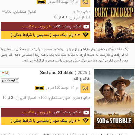
از 10
5.1
توسط 98 نفر در
درام
,
وسترن
امتیاز منتقدان:
/
-
100
امتیاز کاربران:
از
10
4.3
امکان پخش آنلاین
با زیرنویس انگلیسی
+ دارای لینک سوم ( دسترسی با شرایط جنگی )
یک هفت‌تیرکش خشن دچار رؤیاهایی از جهنم می‌شود و تصمیم می‌گیرد برای رستگاری، اموالی را
که از راه‌های نادرست به دست آورده به نجات یتیم‌خانه یک راهبه زیبا اختصاص دهد. اما وقتی
مورد کمین قرار می‌گیرد و تا مرز مرگ پیش می‌رود، راهی مسیری از انتقام می‌شود.
Sod and Stubble
( 2025 )
12+
خاک و کاه
+ لیست من
از 10
5.4
توسط 160 نفر در
درام
,
وسترن
امتیاز منتقدان:
امتیاز کاربران:
/
از
10
2
-
100
امکان پخش آنلاین
با زیرنویس انگلیسی
+ دارای لینک سوم ( دسترسی با شرایط جنگی )