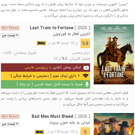
"چیس" کابویی سرسخت و مردی تنها که سال‌ها پیش قلبش را به روی دیگران بسته است، روزی
به‌طور ناگهانی لطفی در حق یک زن جوان و زیبا انجام می‌دهد. همین تصمیم ساده، در طول سه روز
زندگی او را دگرگون می‌کند و مسیر تازه‌ای پیش رویش می‌گذارد و ...
Last Train to Fortune
( 2025 )
Not Rated
آخرین قطار به فورچون
+ لیست من
از 10
5.8
توسط 69 نفر در
درام
,
وسترن
امتیاز منتقدان:
/
-
100
امتیاز کاربران:
از
10
5.1
امکان پخش آنلاین
با زیرنویس فارسی
+ دارای لینک سوم ( دسترسی با شرایط جنگی )
همراه با نسخه کامل دوبله فارسی ( دو زبانه )
فیلم داستان معلمی است به نام سیسیل است که آخرین قطار به سمت فورچون را از دست می‌دهد
و به ناچار با یک هفت‌تیر کش همراه می‌شود، در طول مسیر ماجراهای زیادی را پشت سر
می‌گذارند و دوستی عجیبی بین آنها شکل می‎‌گیرد و ...
Bad Men Must Bleed
( 2026 )
Not Rated
مردان بد باید خون بریزند
+ لیست من
از 10
5
توسط 158 نفر در