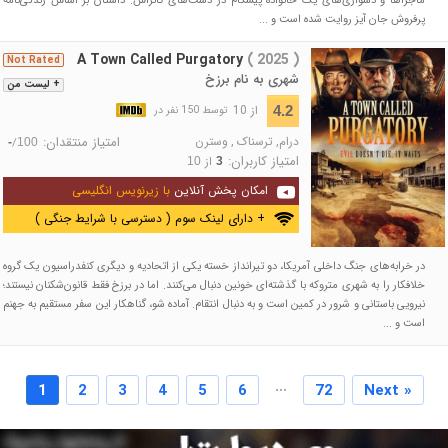
ماجراها و دشواری‌های یک خانواده پیشگام در دشت‌های کانزاس. داستان بر اساس زندگی‌نامه
پرفروش جان آیز روایت شده است و ...
A Town Called Purgatory
( 2025 )
Not Rated
شهری به نام برزخ
+ لیست من
از 10
4.2
توسط 150 نفر در
درام
,
ترسناک
,
وسترن
امتیاز منتقدان:
/
-
100
امتیاز کاربران:
از
10
3
امکان پخش آنلاین
با زیرنویس انگلیسی
+ دارای لینک سوم ( دسترسی با شرایط جنگی )
در خرابه‌های جنگ داخلی آمریکا، دو تیرانداز خسته یکی از اتحادیه و دیگری کنفدراسیون یک گروه
خلافکار را به شهری متروکه با گذشته‌ای خونین دنبال می‌کنند. اما در برزخ فقط قانون‌شکنان نیستند؛
نیرویی باستانی و شرور در کمین است و به دنبال انتقام. آماده شو، گناهکار این سفر مستقیم به جهنم
است و ...
...
1
2
3
4
5
6
72
Next »