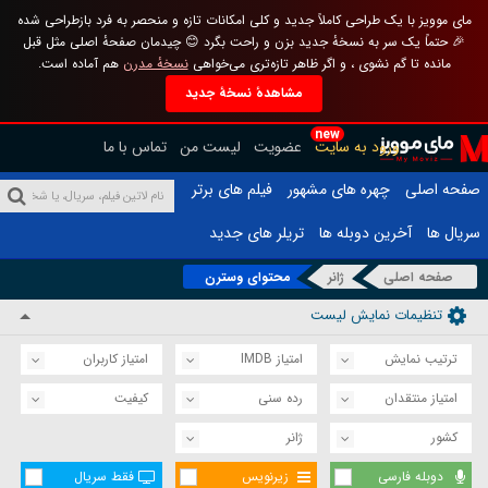
مای موویز با یک طراحی کاملاً جدید و کلی امکانات تازه و منحصر به فرد بازطراحی شده
🎉 حتماً یک سر به نسخهٔ جدید بزن و راحت بگرد 😊 چیدمان صفحهٔ اصلی مثل قبل
مانده تا گم نشوی ، و اگر ظاهر تازه‌تری می‌خواهی
نسخهٔ مدرن
هم آماده است.
مشاهدهٔ نسخهٔ جدید
new
ورود به سایت
عضویت
لیست من
تماس با ما
صفحه اصلی
چهره های مشهور
فیلم های برتر
سریال ها
آخرین دوبله ها
تریلر های جدید
صفحه اصلی
ژانر
محتوای وسترن
تنظیمات نمایش لیست
ترتیب نمایش
امتیاز IMDB
امتیاز کاربران
امتیاز منتقدان
رده سنی
کیفیت
کشور
ژانر
دوبله فارسی
زیرنویس
فقط سریال