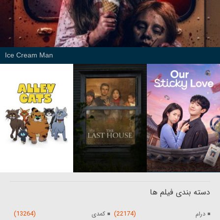
Ice Cream Man
دسته بندی فیلم ها
(13264)
(22174)
درام
کمدی