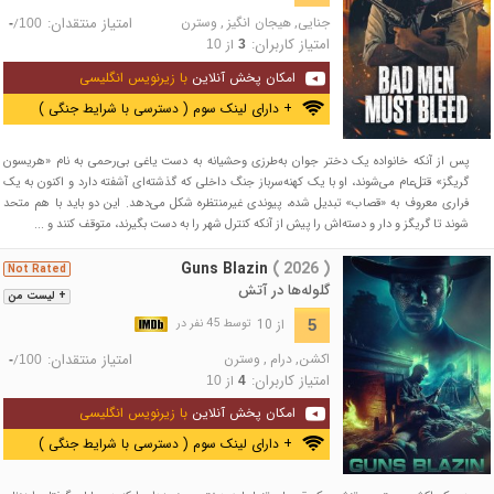
جنایی
,
هیجان انگیز
,
وسترن
امتیاز منتقدان:
/
-
100
امتیاز کاربران:
از
10
3
امکان پخش آنلاین
با زیرنویس انگلیسی
+ دارای لینک سوم ( دسترسی با شرایط جنگی )
پس از آنکه خانواده یک دختر جوان به‌طرزی وحشیانه به دست یاغی بی‌رحمی به نام «هریسون
گریگز» قتل‌عام می‌شوند، او با یک کهنه‌سرباز جنگ داخلی که گذشته‌ای آشفته دارد و اکنون به یک
فراری معروف به «قصاب» تبدیل شده، پیوندی غیرمنتظره شکل می‌دهد. این دو باید با هم متحد
شوند تا گریگز و دار و دسته‌اش را پیش از آنکه کنترل شهر را به دست بگیرند، متوقف کنند و ...
Guns Blazin
( 2026 )
Not Rated
گلوله‌ها در آتش
+ لیست من
از 10
5
توسط 45 نفر در
اکشن
,
درام
,
وسترن
امتیاز منتقدان:
/
-
100
امتیاز کاربران:
از
10
4
امکان پخش آنلاین
با زیرنویس انگلیسی
+ دارای لینک سوم ( دسترسی با شرایط جنگی )