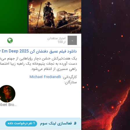
ay
deo
امتیاز منتقدان
-
از 100
دانلود فیلم عمیق دفنشان کن Bury Em Deep 2025
یک هفت‌تیرکش خشن دچار رؤیاهایی از جهنم می‌شود 
دست آورده به نجات یتیم‌خانه یک راهبه زیبا اختصا
راهی مسیری از انتقام می‌شود.
کارگردانی:
Michael Fredianelli
ستارگان:
Robert Bronzi
📡 فعالسازی لینک سوم
1 نفر درخواست داده