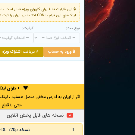
🔒 این قابلیت فقط برای
کاربران ویژه
لینک‌های این فیلم با CDN اختصاصی ایران را ثبت کنید و دقایقی بعد به لینک سوم آن دسترسی خواهید داشت
نوع صدا:
کیفیت:
🔒 ورود به حساب
⭐ دریافت اشتراک ویژه
+ دارای لی
حتی با قطع ا
نسخه های قابل پخش آنلاین
1
نسخه WEB-DL 720p زبان اصلی