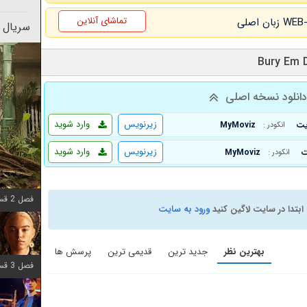
تماشای آنلاین
سریال 
انلود نسخه اصلی
زیرنویس
وارد شوید
MyMoviz
انکودر :
زیرنویس
وارد شوید
MyMoviz
انکودر :
فصل 2 قسمت 7 اضافه شد
ابتدا در سایت لاگین کنید
ورود به سایت
بهترین نظر
جدید ترین
قدیمی ترین
پرسش ها
فصل 3 قسمت 7 اضافه شد