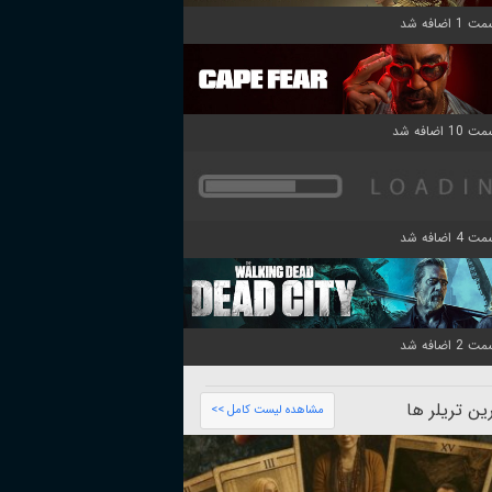
ن تریلر ها
مشاهده لیست کامل >>