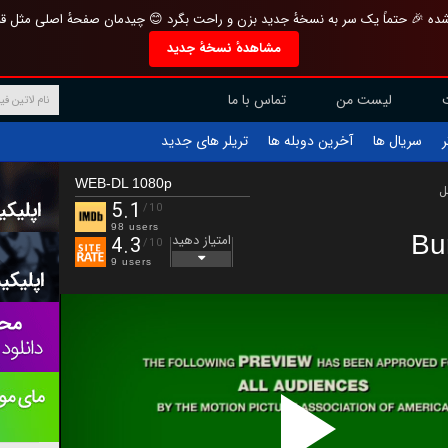
تازه و منحصر به فرد بازطراحی شده 🎉 حتماً یک سر به نسخهٔ جدید بزن و راحت بگرد 
مشاهدهٔ نسخهٔ جدید
تماس با ما
لیست من
تریلر های جدید
آخرین دوبله ها
سریال ها
ف
WEB-DL 1080p
ب
5.1
/10
98 users
Bu
امتیاز دهید
4.3
/10
9 users