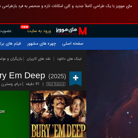
 چیدمان صفحهٔ اصلی مثل قبل مانده تا گم نشوی ، و اگر ظاهر تازه‌تری می‌خواهی
new
عضویت
ورود به سایت
یلم های برتر
چهره های مشهور
صفحه اصلی
ازیگران و عوامل
نقد های کاربران
لینک های دانلود
ry Em Deep
(2025)
وسترن
,
درام
91 دقیقه
Not Rated