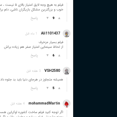
فیلم به هیچ وجه
خوب و بزرگترین مشکل بازیگران ناشی، دلم برای
▲
▼
پاسخ
9
Ali1101437
1 ماه قبل
فیلم بسیار مزخرف
از لحاظ سینمایی امتیاز صفر هم زیاده براش
▲
▼
پاسخ
6
VSH2580
3 هفته قبل
همیشه متجاوز در هرجای دنیا باید بد جلوه داد
▲
▼
پاسخ
5
mohammadMartin
4 هفته قبل
اگر توجه کنید فیلم ساخت کشوره اوکراین ه
بودنه دشمنش فیلم بسازه و مطمئن باشید اگر 