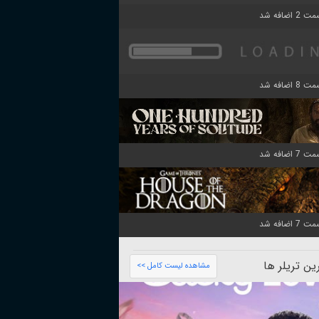
ن تریلر ها
مشاهده لیست کامل >>