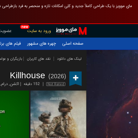
 چیدمان صفحهٔ اصلی مثل قبل مانده تا گم نشوی ، و اگر ظاهر تازه‌تری می‌خواهی
new
عضویت
ورود به سایت
یلم های برتر
چهره های مشهور
صفحه اصلی
ازیگران و عوامل
نقد های کاربران
لینک های دانلود
Killhouse
(2026)
,
درام
,
اکشن
152 دقیقه
Not Rated