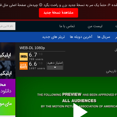
تازه و منحصر به فرد بازطراحی شده 🎉 حتماً یک سر به نسخهٔ جدید بزن و راحت بگرد 
مشاهدهٔ نسخهٔ جدید
تماس با ما
لیست من
تریلر های جدید
آخرین دوبله ها
سریال ها
ف
WEB-DL 1080p
ب
6.7
/10
789 users
امتیاز دهید
6.6
/10
1497 users
تاریخی