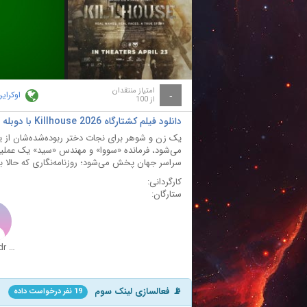
ay
deo
امتیاز منتقدان
اوکرای
-
از 100
دانلود فیلم کشتارگاه Killhouse 2026 با دوبله فارسی
یک زن و شوهر برای نجات دختر ربوده‌شده‌شان از 
می‌شود، فرمانده «سووا» و مهندس «سید» یک عملیات 
سراسر جهان پخش می‌شود؛ روزنامه‌نگاری که حالا با
کارگردانی:
ستارگان:
Oleksandr Rudko
📡 فعالسازی لینک سوم
19 نفر درخواست داده