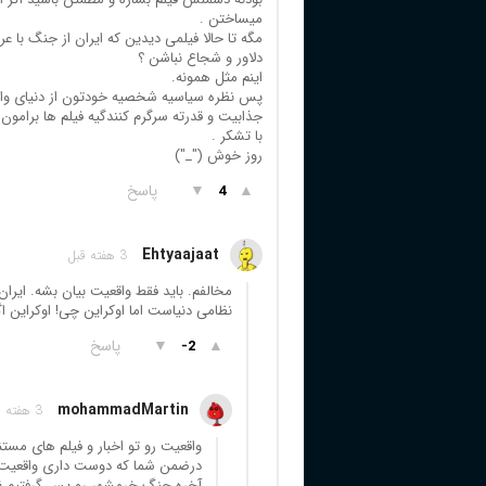
میساختن .
مگه تا حالا فیلمی دیدین که ایران از جنگ با ع
دلاور و شجاع نباشن ؟
اینم مثل همونه.
پس نظره سیاسیه شخصیه خودتون از دنیای واقعی
جذابیت و قدرته سرگرم کنندگیه فیلم ها برامون 
با تشکر .
روز خوش ("_")
▲
▼
پاسخ
4
Ehtyaajaat
3 هفته قبل
مخالفم. باید فقط واقعیت بیان بشه. ایران
نظامی دنیاست اما اوکراین چی! اوکراین اگ
▲
▼
پاسخ
-2
mohammadMartin
3 هفته قبل
واقعیت رو تو اخبار و فیلم های مستن
درضمن شما که دوست داری واقعیت بیا
آخره جنگ خرمشهر رو پس گرفتیم نه