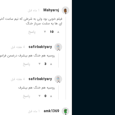
Mahyarsj
1 ماه قبل
فیلم خوبی بود ولی به شرطی که نیم ساعت آخر ف
ای ها یه مشت سرباز خنگ
▲
▼
پاسخ
10
safirbaktyary
4 هفته قبل
روسیه هم خنگ هم بیشرف درضمن فراموش ن
▲
▼
پاسخ
3
safirbaktyary
4 هفته قبل
روسیه هم خنگ هم بیشرف
▲
▼
پاسخ
0
amk1369
1 ماه قبل