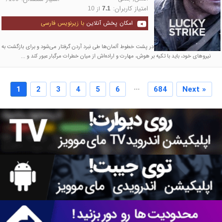
امتیاز کاربران:
از
10
7.1
امکان پخش آنلاین
با زیرنویس فارسی
یک سرباز آمریکایی زخمی در پشت خطوط آلمان‌ها طی نبرد آردن گرفتار می‌شود و برای بازگشت به
نیروهای خود، باید با تکیه بر هوش، مهارت و اراده‌اش از میان خطرات مرگبار عبور کند و ...
...
1
2
3
4
5
6
684
Next »