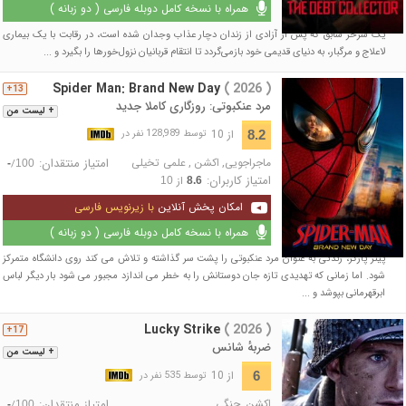
همراه با نسخه کامل دوبله فارسی ( دو زبانه )
یک شرخر سابق که پس از آزادی از زندان دچار عذاب وجدان شده است، در رقابت با یک بیماری
لاعلاج و مرگبار، به دنیای قدیمی خود بازمی‌گردد تا انتقام قربانیان نزول‌خورها را بگیرد و ...
Spider Man: Brand New Day
( 2026 )
13+
مرد عنکبوتی: روزگاری کاملا جدید
+ لیست من
از 10
8.2
توسط 128,989 نفر در
ماجراجویی
,
اکشن
,
علمی تخیلی
امتیاز منتقدان:
/
-
100
امتیاز کاربران:
از
10
8.6
امکان پخش آنلاین
با زیرنویس فارسی
همراه با نسخه کامل دوبله فارسی ( دو زبانه )
پیتر پارکر، زندگی به عنوان مرد عنکبوتی را پشت سر گذاشته و تلاش می کند روی دانشگاه متمرکز
شود. اما زمانی که تهدیدی تازه جان دوستانش را به خطر می اندازد مجبور می شود بار دیگر لباس
ابرقهرمانی بپوشد و ...
Lucky Strike
( 2026 )
17+
ضربهٔ شانس
+ لیست من
از 10
6
توسط 535 نفر در
اکشن
,
جنگی
امتیاز منتقدان:
/
-
100