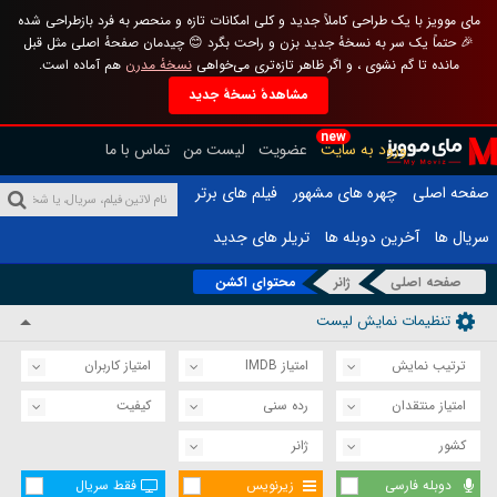
مای موویز با یک طراحی کاملاً جدید و کلی امکانات تازه و منحصر به فرد بازطراحی شده
🎉 حتماً یک سر به نسخهٔ جدید بزن و راحت بگرد 😊 چیدمان صفحهٔ اصلی مثل قبل
مانده تا گم نشوی ، و اگر ظاهر تازه‌تری می‌خواهی
نسخهٔ مدرن
هم آماده است.
مشاهدهٔ نسخهٔ جدید
new
ورود به سایت
عضویت
لیست من
تماس با ما
صفحه اصلی
چهره های مشهور
فیلم های برتر
سریال ها
آخرین دوبله ها
تریلر های جدید
صفحه اصلی
ژانر
محتوای اکشن
تنظیمات نمایش لیست
ترتیب نمایش
امتیاز IMDB
امتیاز کاربران
امتیاز منتقدان
رده سنی
کیفیت
کشور
ژانر
دوبله فارسی
زیرنویس
فقط سریال