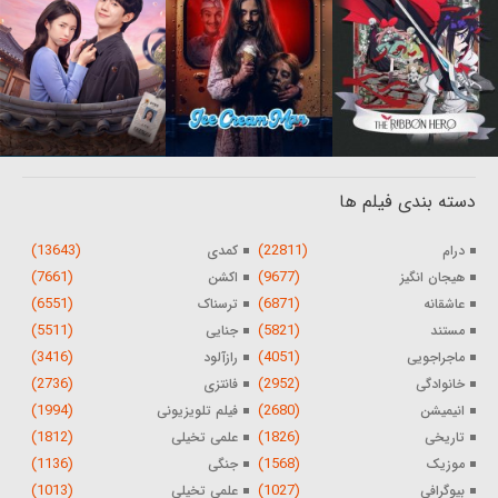
دسته بندی فیلم ها
(13643)
(22811)
درام
کمدی
(7661)
(9677)
هیجان انگیز
اکشن
(6551)
(6871)
عاشقانه
ترسناک
(5511)
(5821)
مستند
جنایی
(3416)
(4051)
ماجراجویی
رازآلود
(2736)
(2952)
خانوادگی
فانتزی
(1994)
(2680)
انیمیشن
فیلم تلویزیونی
(1812)
(1826)
تاریخی
علمی تخیلی
(1136)
(1568)
موزیک
جنگی
(1013)
(1027)
بیوگرافی
علمی تخیلی