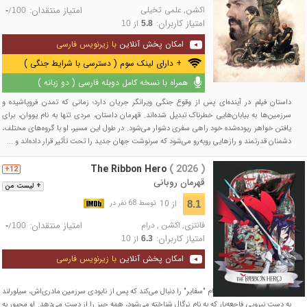
اکشن
,
علمی تخیلی
امتیاز منتقدان:
/
-
100
امتیاز کاربران:
از
10
5.8
امکان پخش آنلاین
با زیرنویس فارسی
+ دارای لینک سوم ( دسترسی با شرایط جنگی )
همراه با نسخه کامل دوبله فارسی ( دو زبانه )
داستان فیلم در آینده‌ای پس از وقوع جنگی ویرانگر جریان دارد؛ زمانی که تمدن فروپاشیده و
سرزمین‌ها به بیابان‌هایی خطرناک تبدیل شده‌اند. قهرمان داستان، مردی تنها به نام یووان، برای
یافتن خواهر ربوده‌شده خود راهی سفری دشوار می‌شود. در طول این مسیر، او با گروه‌های مختلف،
دشمنان قدرتمند و رازهایی روبه‌رو می‌شود که سرنوشت جهان جدید را تحت تأثیر قرار داده‌اند و ...
The Ribbon Hero
( 2026 )
12+
قهرمان روبانی
+ لیست من
از 10
8.1
توسط 68 نفر در
فانتزی
,
اکشن
,
درام
امتیاز منتقدان:
/
-
100
امتیاز کاربران:
از
10
6.3
امکان پخش آنلاین
با زیرنویس فارسی
انیمه ماجرای پرنسسی به نام "سفایر" را دنبال می‌کند که پس از نابودی سرزمین مادری‌اش، سیلورلند
به دست نیرویی فاجعه‌بار که به نام نرگال شناخته می‌شود، همه چیز را از دست می‌دهد. او مجبور به