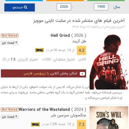
سال:
جستجو
آخرین فیلم های منتشر شده در سایت تاینی موویز
آخرین بروزرسانی در يكشنبه ۱۸ مرداد ۱۴۰۵
Hell Grind
( 2026 )
Not Rated
هل گریند
+ لیست من
از 10
4.2
توسط 46 نفر در
اکشن
امتیاز منتقدان:
امتیاز کاربران:
/
از
10
7.5
-
100
امکان پخش آنلاین
با زیرنویس فارسی
فیلم داستان چهار دزد خیابانی را دنبال می‌کند که پس از یک سرقت ناموفق، یکی از آن‌ها به دنیای
زیرزمین فرستاده می‌شود. بقیه اعضای گروه با یک گروه نظامی مخفی متحد می‌شوند و برای نجات
او با لشکر شیاطین می‌جنگند و ...
Warriors of the Wasteland
( 2024 )
Not Rated
جنگجویان سرزمین بایر
+ لیست من
از 10
7.1
توسط 1,589 نفر در