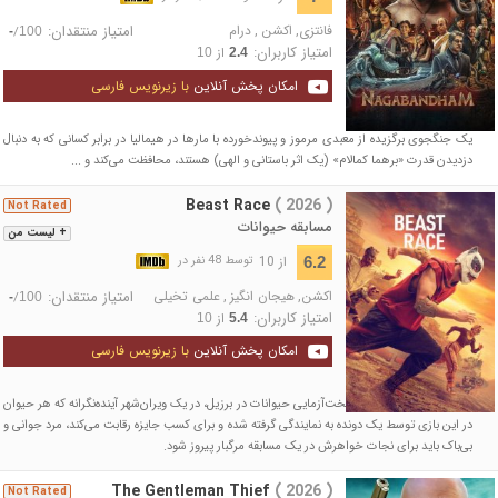
فانتزی
,
اکشن
,
درام
امتیاز منتقدان:
/
-
100
امتیاز کاربران:
از
10
2.4
امکان پخش آنلاین
با زیرنویس فارسی
یک جنگجوی برگزیده از معبدی مرموز و پیوندخورده با مارها در هیمالیا در برابر کسانی که به دنبال
دزدیدن قدرت «برهما کمالام» (یک اثر باستانی و الهی) هستند، محافظت می‌کند و ...
Beast Race
( 2026 )
Not Rated
مسابقه حیوانات
+ لیست من
از 10
6.2
توسط 48 نفر در
اکشن
,
هیجان انگیز
,
علمی تخیلی
امتیاز منتقدان:
/
-
100
امتیاز کاربران:
از
10
5.4
امکان پخش آنلاین
با زیرنویس فارسی
با الهام از دنیای غیرقانونی بخت‌آزمایی حیوانات در برزیل، در یک ویران‌شهر آینده‌نگرانه که هر حیوان
در این بازی توسط یک دونده به نمایندگی گرفته شده و برای کسب جایزه رقابت می‌کند، مرد جوانی و
بی‌باک باید برای نجات خواهرش در یک مسابقه مرگبار پیروز شود.
The Gentleman Thief
( 2026 )
Not Rated