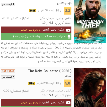
دزد جنتلمن
+ لیست من
از 10
3.3
توسط 68 نفر در
اکشن
,
جنایی
,
هیجان انگیز
امتیاز منتقدان:
/
-
100
امتیاز کاربران:
از
10
4.8
امکان پخش آنلاین
با زیرنویس فارسی
همراه با نسخه کامل دوبله فارسی ( دو زبانه )
یک استاد بازنشسته سرقت مجبور می‌شود از برادر بی‌احتیاط خود محافظت کند؛ آن هم زمانی که
یک سرقت جسورانه قایق تفریحی به ارزش 100 میلیون دلار، به شبکه‌ای پیچیده و خطرناک از توطئه
و فریب ختم می‌شود. با بالا گرفتن تنش‌ها و ظاهر شدن دشمنان قدیمی، او با نبردی برای مرگ و
زندگی روبرو می‌شود. برای زنده ماندن، او باید از تمام مهارت‌ها، تجربه و ترفندهای زیرکانه‌ای که
زمانی او را به بهترین در حرفه‌اش تبدیل کرده بود، استفاده کند و ...
The Debt Collector
( 2026 )
Not Rated
شرخر
+ لیست من
از 10
5.6
توسط 248 نفر در
اکشن
,
جنایی
,
هیجان انگیز
امتیاز منتقدان:
/
-
100
امتیاز کاربران:
از
10
5.4
امکان پخش آنلاین
با زیرنویس فارسی