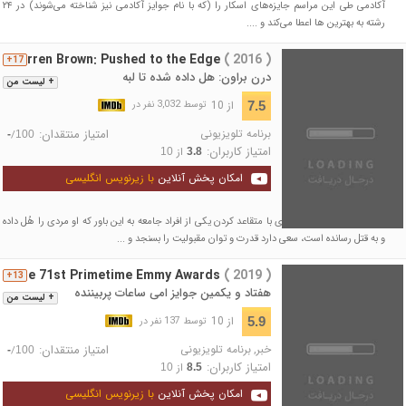
آکادمی طی این مراسم جایزه‌های اسکار را (که با نام جوایز آکادمی نیز شناخته می‌شوند) در ۲۴
رشته به بهترین‌ ها اعطا می‌کند و ....
Derren Brown: Pushed to the Edge
( 2016 )
17+
درن براون: هل داده شده تا لبه
+ لیست من
از 10
7.5
توسط 3,032 نفر در
برنامه تلویزیونی
امتیاز منتقدان:
/
-
100
امتیاز کاربران:
از
10
3.8
امکان پخش آنلاین
با زیرنویس انگلیسی
فیلمی مستند درباره که مردی با متقاعد کردن یکی از افراد جامعه به این باور که او مردی را هُل داده
و به قتل رسانده است، سعی دارد قدرت و توان مقبولیت را بسنجد و ...
The 71st Primetime Emmy Awards
( 2019 )
13+
هفتاد و یکمین جوایز امی ساعات پربیننده
+ لیست من
از 10
5.9
توسط 137 نفر در
خبر
,
برنامه تلویزیونی
امتیاز منتقدان:
/
-
100
امتیاز کاربران:
از
10
8.5
امکان پخش آنلاین
با زیرنویس انگلیسی