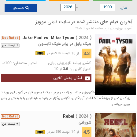
سال:
جستجو
آخرین فیلم های منتشر شده در سایت تاینی موویز
آخرین بروزرسانی در پنجشنبه ۱۵ مرداد ۱۴۰۵
Jake Paul vs. Mike Tyson
( 2024 )
Not Rated
جیک پاول در برابر مایک تایسون
+ لیست من
از 10
3.3
توسط 915 نفر در
اکشن
,
برنامه تلویزیونی
,
بازی
امتیاز منتقدان:
/
-
100
امتیاز کاربران:
از
10
3.6
امکان پخش آنلاین
جیک پاول در یک مبارزه سنگین‌وزن جذاب و زنده در برابر مایک تایسون قرار می‌گیرد. این رویداد
بزرگ بوکس از ورزشگاه AT&T در آرلینگتون، تگزاس برگزار می‌شود و طرفداران را با رقابتی بی‌نظیر
روبرو می‌کند و ...
Rebel
( 2024 )
Not Rated
شورشی
+ لیست من
از 10
4.5
توسط 580 نفر در