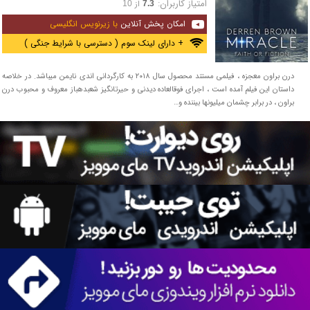
امتیاز کاربران:
از
10
7.3
امکان پخش آنلاین
با زیرنویس انگلیسی
+ دارای لینک سوم ( دسترسی با شرایط جنگی )
درن براون معجزه ، فیلمی مستند محصول سال ۲۰۱۸ به کارگردانی اندی نایمن می‎باشد. در خلاصه
داستان این فیلم آمده است ، اجرای فوق‎العاده دیدنی و حیرت‎انگیز شعبده‎باز معروف و محبوب درن
براون ، در برابر چشمان میلیون‎ها بیننده و…