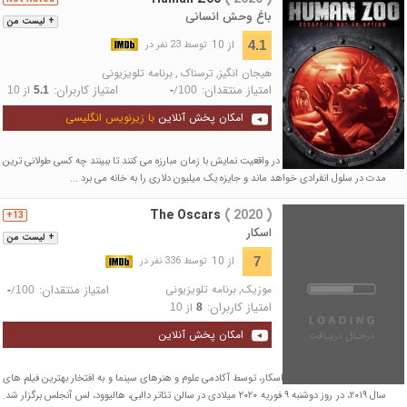
باغ وحش انسانی
+ لیست من
از 10
4.1
توسط 23 نفر در
هیجان انگیز
,
ترسناک
,
برنامه تلویزیونی
امتیاز منتقدان:
امتیاز کاربران:
/
از
10
5.1
-
100
امکان پخش آنلاین
با زیرنویس انگلیسی
در این فیلم شرکت کنندگان در واقعیت نمایش با زمان مبارزه می کنند تا ببینند چه کسی طولانی ترین
مدت در سلول انفرادی خواهد ماند و جایزه یک میلیون دلاری را به خانه می برد ...
The Oscars
( 2020 )
13+
اسکار
+ لیست من
از 10
7
توسط 336 نفر در
موزیک
,
برنامه تلویزیونی
امتیاز منتقدان:
/
-
100
امتیاز کاربران:
از
10
8
امکان پخش آنلاین
نود و دومین مراسم جوایز اسکار، توسط آکادمی علوم و هنرهای سینما و به افتخار بهترین فیلم‌ های
سال ۲۰۱۹، در روز دوشنبه ۹ فوریه ۲۰۲۰ میلادی در سالن تئاتر دالبی، هالیوود، لس آنجلس برگزار شد.