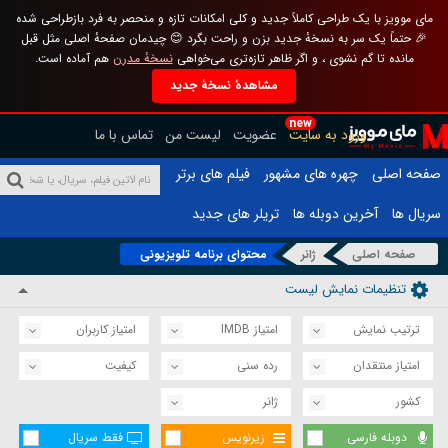
مای موویز با یک طراحی کاملاً جدید و کلی امکانات تازه و منحصر به فرد بازطراحی شده
🎉 حتماً یک سر به نسخهٔ جدید بزن و راحت بگرد 😊 چیدمان صفحهٔ اصلی مثل قبل
مانده تا گم نشوی ، و اگر ظاهر تازه‌تری می‌خواهی
نسخهٔ مدرن
هم آماده است.
مشاهدهٔ نسخهٔ جدید
new
ورود به سایت
عضویت
لیست من
تماس با ما
صفحه اصلی
چهره های مشهور
فیلم های برتر
سریال ها
آخرین دوبله ها
تریلر های جدید
صفحه اصلی
ژانر
محتوای برنامه تلویزیونی
تنظیمات نمایش لیست
ترتیب نمایش
امتیاز IMDB
امتیاز کاربران
امتیاز منتقدان
رده سنی
کیفیت
کشور
ژانر
دوبله فارسی
زیرنویس
فقط سریال