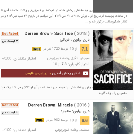
مراسمی برای تقدیر از بهترین برنامه‌های پخش شده در شبکه‌های تلویزیونی ایالات متحده آمریکا
در ساعات پربیننده از تاریخ اول ژوئن ۲۰۱۸ تا ۳۱ می ۲۰۱۹. این مراسم در تاریخ ۲۲ سپتامبر ۲۰۱۹ و در
تئاتر مایکروسافت برگزار شد و ....
Derren Brown: Sacrifice
( 2018 )
Not Rated
درن براون : قربانی
+ لیست من
از 10
7.1
توسط 1,720 نفر در
هیجان انگیز
,
برنامه تلویزیونی
امتیاز منتقدان:
/
-
100
امتیاز کاربران:
از
10
7.3
امکان پخش آنلاین
با زیرنویس فارسی
شعبده‌باز درن براون یک آزمایش روانشناختی را انجام می دهد که در آن او تلاش می کند یک فرد
معمولی را با یک گلوله...
Derren Brown: Miracle
( 2016 )
Not Rated
درن براون: معجزه
+ لیست من
از 10
6.6
توسط 982 نفر در
مستند
,
برنامه تلویزیونی
امتیاز منتقدان:
/
-
100