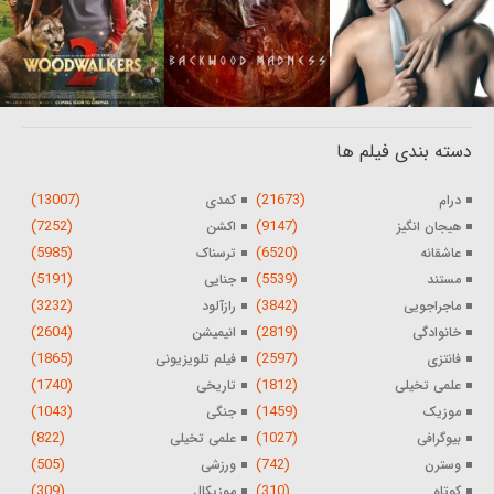
دسته بندی فیلم ها
(13007)
(21673)
درام
کمدی
(7252)
(9147)
هیجان انگیز
اکشن
(5985)
(6520)
عاشقانه
ترسناک
(5191)
(5539)
مستند
جنایی
(3232)
(3842)
ماجراجویی
رازآلود
(2604)
(2819)
خانوادگی
انیمیشن
(1865)
(2597)
فانتزی
فیلم تلویزیونی
(1740)
(1812)
علمی تخیلی
تاریخی
(1043)
(1459)
موزیک
جنگی
(822)
(1027)
بیوگرافی
علمی تخیلی
(505)
(742)
وسترن
ورزشی
(309)
(310)
کوتاه
موزیکال