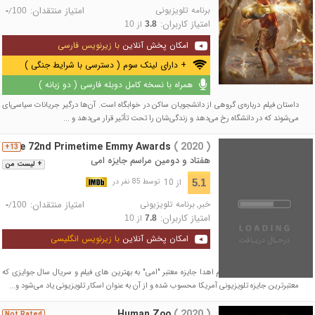
برنامه تلویزیونی
امتیاز منتقدان:
/
-
100
امتیاز کاربران:
از
10
3.8
امکان پخش آنلاین
با زیرنویس فارسی
+ دارای لینک سوم ( دسترسی با شرایط جنگی )
همراه با نسخه کامل دوبله فارسی ( دو زبانه )
داستان فیلم درباره‌ی گروهی از دانشجویان ساکن در خوابگاه است. آن‌ها درگیر جریانات سیاسی‌ای
می‌شوند که در دانشگاه رخ می‌دهد و زندگی‌شان را تحت تأثیر قرار می‌دهد و ...
The 72nd Primetime Emmy Awards
( 2020 )
13+
هفتاد و دومین مراسم جایزه امی
+ لیست من
از 10
5.1
توسط 85 نفر در
خبر
,
برنامه تلویزیونی
امتیاز منتقدان:
/
-
100
امتیاز کاربران:
از
10
7.8
امکان پخش آنلاین
با زیرنویس انگلیسی
هفتاد و دومین دوره مراسم اهدا جایزه معتبر "امی" به بهترین های فیلم و سریال سال جوایزی که
معتبرترین جایزه تلویزیونی آمریکا محسوب شده و از آن به عنوان اسکار تلویزیونی یاد می‌شود و...
Human Zoo
( 2020 )
Not Rated