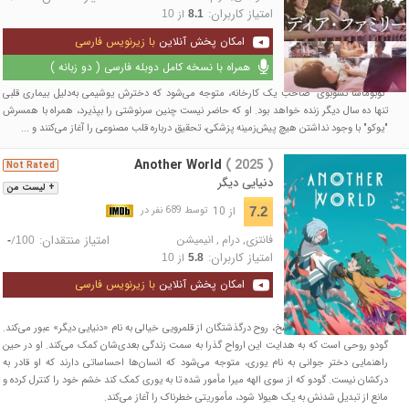
امتیاز کاربران:
از
10
8.1
امکان پخش آنلاین
با زیرنویس فارسی
همراه با نسخه کامل دوبله فارسی ( دو زبانه )
"نوبوماسا تسوبوی" صاحب یک کارخانه، متوجه می‌شود که دخترش یوشیمی به‌دلیل بیماری قلبی
تنها ده سال دیگر زنده خواهد بود. او که حاضر نیست چنین سرنوشتی را بپذیرد، همراه با همسرش
"یوکو" با وجود نداشتن هیچ پیش‌زمینه پزشکی، تحقیق درباره قلب مصنوعی را آغاز می‌کنند و ...
Another World
( 2025 )
Not Rated
دنیایی دیگر
+ لیست من
از 10
7.2
توسط 689 نفر در
فانتزی
,
درام
,
انیمیشن
امتیاز منتقدان:
/
-
100
امتیاز کاربران:
از
10
5.8
امکان پخش آنلاین
با زیرنویس فارسی
پس از مرگ و پیش از تناسخ، روح درگذشتگان از قلمرویی خیالی به نام «دنیایی دیگر» عبور می‌کند.
گودو روحی است که به هدایت این ارواح گذرا به سمت زندگی بعدی‌شان کمک می‌کند. او در حین
راهنمایی دختر جوانی به نام یوری، متوجه می‌شود که انسان‌ها احساساتی دارند که او قادر به
درکشان نیست. گودو که از سوی الهه میرا مأمور شده تا به یوری کمک کند خشم خود را کنترل کرده و
مانع از تبدیل شدنش به یک هیولا شود، مأموریتی خطرناک را آغاز می‌کند.