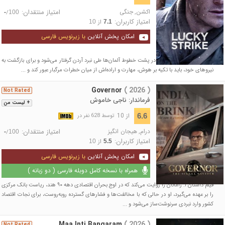
اکشن
,
جنگی
امتیاز منتقدان:
/
-
100
امتیاز کاربران:
از
10
7.1
امکان پخش آنلاین
با زیرنویس فارسی
یک سرباز آمریکایی زخمی در پشت خطوط آلمان‌ها طی نبرد آردن گرفتار می‌شود و برای بازگشت به
نیروهای خود، باید با تکیه بر هوش، مهارت و اراده‌اش از میان خطرات مرگبار عبور کند و ...
Governor
( 2026 )
Not Rated
فرماندار: ناجی خاموش
+ لیست من
از 10
6.6
توسط 628 نفر در
درام
,
هیجان انگیز
امتیاز منتقدان:
/
-
100
امتیاز کاربران:
از
10
5.5
امکان پخش آنلاین
با زیرنویس فارسی
همراه با نسخه کامل دوبله فارسی ( دو زبانه )
فیلم داستان آ. رامانان را روایت می‌کند که در اوج بحران اقتصادی دهه ۹۰ هند، ریاست بانک مرکزی
را بر عهده می‌گیرد، او در حالی که با مخالفت‌ها و فشارهای گسترده روبه‌روست، برای نجات اقتصاد
کشور وارد نبردی سرنوشت‌ساز می‌شود و ...
Maa Inti Bangaram
( 2026 )
Not Rated