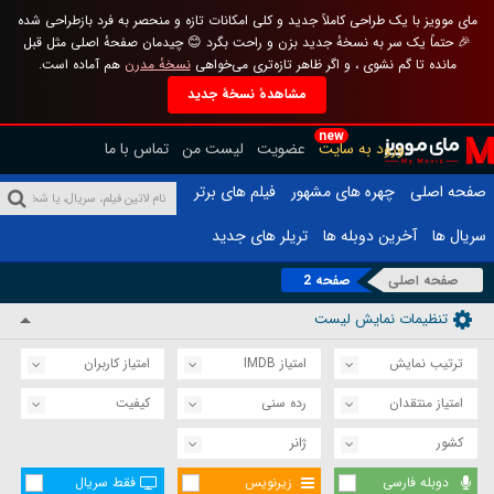
مای موویز با یک طراحی کاملاً جدید و کلی امکانات تازه و منحصر به فرد بازطراحی شده
🎉 حتماً یک سر به نسخهٔ جدید بزن و راحت بگرد 😊 چیدمان صفحهٔ اصلی مثل قبل
مانده تا گم نشوی ، و اگر ظاهر تازه‌تری می‌خواهی
نسخهٔ مدرن
هم آماده است.
مشاهدهٔ نسخهٔ جدید
new
ورود به سایت
عضویت
لیست من
تماس با ما
صفحه اصلی
چهره های مشهور
فیلم های برتر
سریال ها
آخرین دوبله ها
تریلر های جدید
صفحه اصلی
صفحه 2
تنظیمات نمایش لیست
ترتیب نمایش
امتیاز IMDB
امتیاز کاربران
امتیاز منتقدان
رده سنی
کیفیت
کشور
ژانر
دوبله فارسی
زیرنویس
فقط سریال