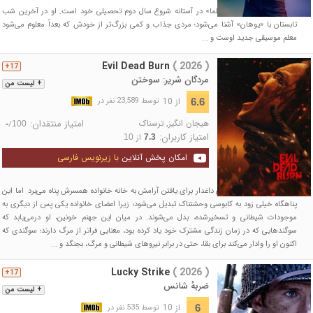
در دبیرستان روزنهولم، «سلما» در آستانه شروع سال دوم تحصیلی خود است. او در آخرین شب
تابستان با «یوهان» آشنا می‌شود؛ مردی جذاب و کمی بزرگ‌تر از خودش که بعداً معلوم می‌شود
معلم موسیقی جدید اوست و ...
Evil Dead Burn
( 2026 )
17+
مردگان شریر: سوختن
+ لیست من
از 10
6.6
توسط 23,589 نفر در
هیجان انگیز
,
ترسناک
امتیاز منتقدان:
/
-
100
امتیاز کاربران:
از
10
7.3
امکان پخش آنلاین
با زیرنویس فارسی
پس از مرگ همسرش، زنی داغدار برای یافتن آرامش به خانه خانواده همسرش پناه می‌برد. اما این
پناهگاه خیلی زود به کابوسی وحشتناک تبدیل می‌شود؛ زیرا اعضای خانواده یکی پس از دیگری به
موجودات شیطانی و تسخیرشده، بدل می‌شوند. در میان این جهنم خونین، او درمی‌یابد که
سوگندهایی که در زمان زندگی مشترک خود یاد کرده بود، معنایی فراتر از مرگ دارند؛ سوگندی که
اکنون او را وادار می‌کند برای بقا، حتی در برابر نیروهای شیطانی و مرگ، بجنگد و ...
Lucky Strike
( 2026 )
17+
ضربهٔ شانس
+ لیست من
از 10
6
توسط 535 نفر در