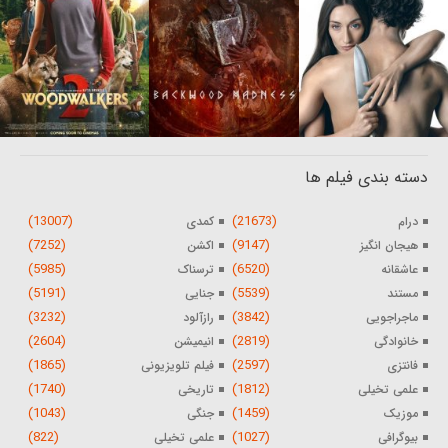
دسته بندی فیلم ها
(13007)
(21673)
درام
کمدی
(7252)
(9147)
هیجان انگیز
اکشن
(5985)
(6520)
عاشقانه
ترسناک
(5191)
(5539)
مستند
جنایی
(3232)
(3842)
ماجراجویی
رازآلود
(2604)
(2819)
خانوادگی
انیمیشن
(1865)
(2597)
فانتزی
فیلم تلویزیونی
(1740)
(1812)
علمی تخیلی
تاریخی
(1043)
(1459)
موزیک
جنگی
(822)
(1027)
بیوگرافی
علمی تخیلی