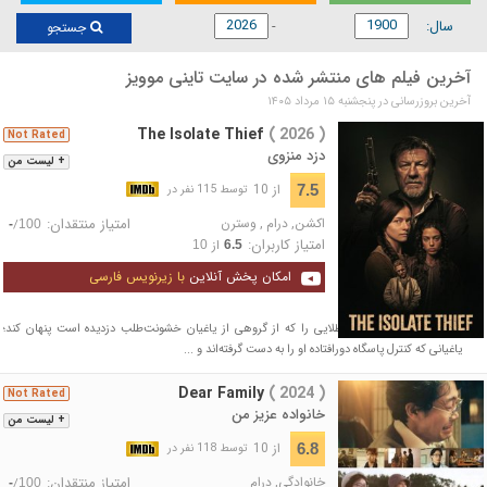
سال:
جستجو
آخرین فیلم های منتشر شده در سایت تاینی موویز
آخرین بروزرسانی در پنجشنبه ۱۵ مرداد ۱۴۰۵
The Isolate Thief
( 2026 )
Not Rated
دزد منزوی
+ لیست من
از 10
7.5
توسط 115 نفر در
اکشن
,
درام
,
وسترن
امتیاز منتقدان:
/
-
100
امتیاز کاربران:
از
10
6.5
امکان پخش آنلاین
با زیرنویس فارسی
زن جوانی تلاش می‌کند طلایی را که از گروهی از یاغیان خشونت‌طلب دزدیده است پنهان کند؛
یاغیانی که کنترل پاسگاه دورافتاده او را به دست گرفته‌اند و ...
Dear Family
( 2024 )
Not Rated
خانواده عزیز من
+ لیست من
از 10
6.8
توسط 118 نفر در
خانوادگی
,
درام
امتیاز منتقدان:
/
-
100