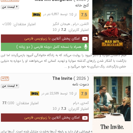
گنج خانه
+ لیست من
از 10
7.5
توسط 6,897 نفر در
اکشن
,
درام
,
هیجان انگیز
امتیاز منتقدان:
/
-
100
امتیاز کاربران:
از
10
7.2
امکان پخش آنلاین
با زیرنویس فارسی
همراه با نسخه کامل دوبله فارسی ( دو زبانه )
فیلم داستان سوارنا و دکتر آنیرود را روایت می‌کند که به زادگاه خانوادگی آنیرود بازمی‌گردند اما این
بازگشت با آشکار شدن رازهای گذشته سوارنا و تهدید کسانی که می‌خواهند او را دوباره به دنیایی
خشن بازگردانند، رنگ دیگری به خود می‌گیرد و ...
The Invite
( 2026 )
17+
دعوت نامه
+ لیست من
از 10
7.9
توسط 22,589 نفر در
کمدی
,
درام
امتیاز منتقدان:
/
77
100
امتیاز کاربران:
از
10
7.3
امکان پخش آنلاین
با زیرنویس فارسی
ازدواج جو و آنجلا در آستانه فروپاشی قرار دارد و رابطه آن‌ها به‌شدت متزلزل شده است. آن‌ها برای