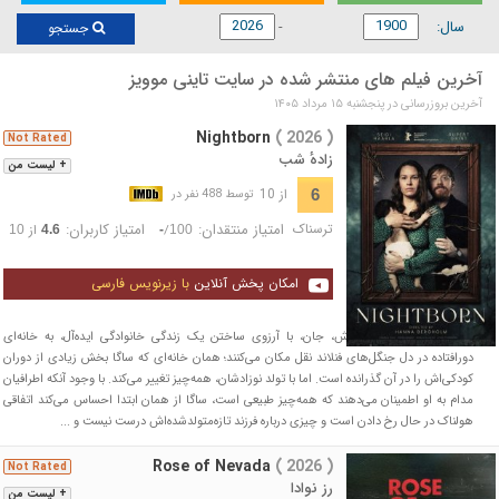
سال:
جستجو
آخرین فیلم های منتشر شده در سایت تاینی موویز
آخرین بروزرسانی در پنجشنبه ۱۵ مرداد ۱۴۰۵
Nightborn
( 2026 )
Not Rated
زادهٔ شب
+ لیست من
از 10
6
توسط 488 نفر در
ترسناک
امتیاز منتقدان:
امتیاز کاربران:
/
از
10
4.6
-
100
امکان پخش آنلاین
با زیرنویس فارسی
ساگا و همسر بریتانیایی‌اش، جان، با آرزوی ساختن یک زندگی خانوادگی ایده‌آل، به خانه‌ای
دورافتاده در دل جنگل‌های فنلاند نقل مکان می‌کنند؛ همان خانه‌ای که ساگا بخش زیادی از دوران
کودکی‌اش را در آن گذرانده است. اما با تولد نوزادشان، همه‌چیز تغییر می‌کند. با وجود آنکه اطرافیان
مدام به او اطمینان می‌دهند که همه‌چیز طبیعی است، ساگا از همان ابتدا احساس می‌کند اتفاقی
هولناک در حال رخ دادن است و چیزی درباره فرزند تازه‌متولدشده‌اش درست نیست و ...
Rose of Nevada
( 2026 )
Not Rated
رز نوادا
+ لیست من