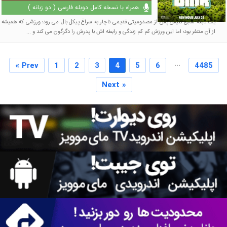
همراه با نسخه کامل دوبله فارسی ( دو زبانه )
یک نابغه سابق تنیس پس از مصدومیتی قدیمی ناچار به سراغ پیکل بال می رود؛ ورزشی که همیشه
از آن متنفر بود؛ اما این ورزش کم کم زندگی و رابطه اش با پدرش را دگرگون می کند و ...
...
« Prev
1
2
3
4
5
6
4485
Next »