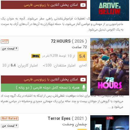
امکان پخش آنلاین
با زیرنویس فارسی
گروهی از دوستان برای یک تعطیلات فراموش‌نشدنی راهی سفر می‌شوند. آنچه به عنوان یک
ماجراجویی پر از مهمانی و غواصی آغاز می‌شود، با حمله تبهکاران به آن‌ها در آب‌های آزاد، به سرعت
به یک کابوس تبدیل می‌شود.
72 HOURS
( 2026 )
17+
72 ساعت
+ لیست من
از 10
5.4
توسط 9,258 نفر در
کمدی
امتیاز منتقدان:
امتیاز کاربران:
/
از
10
6.4
-
100
امکان پخش آنلاین
با زیرنویس فارسی
همراه با نسخه کامل دوبله فارسی ( دو زبانه )
یک مدیر تبلیغاتی 40 ساله برای نجات موقعیت شغلی‌اش، پس از اینکه به اشتباه در یک گروه چت اد
می‌شود، با گروهی از جوانان بیست و چند ساله برای یک مهمانی مجردی وحشیانه در میامی همراه
می‌شود و ...
Terror Eyes
( 2021 )
Not Rated
چشمان وحشت
+ لیست من