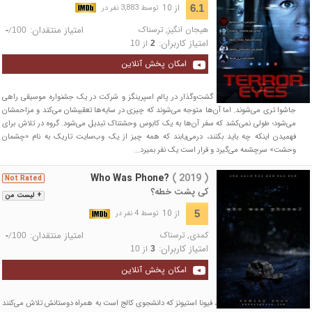
از 10
6.1
توسط 3,883 نفر در
هیجان انگیز
,
ترسناک
امتیاز منتقدان:
/
-
100
امتیاز کاربران:
از
10
2
امکان پخش آنلاین
سه دوست برای پیاده‌روی، گشت‌وگذار در پالم اسپرینگز و شرکت در یک جشنواره موسیقی راهی
جاشوا تری می‌شوند. اما آن‌ها متوجه می‌شوند که چیزی در سایه‌ها تعقیبشان می‌کند و مزاحمشان
می‌شود؛ طولی نمی‌کشد که سفر آن‌ها به یک کابوس وحشتناک تبدیل می‌شود. گروه در تلاش برای
فهمیدن اینکه چه باید بکنند، درمی‌یابند که همه چیز از یک وب‌سایت تاریک به نام «چشمان
وحشت» سرچشمه می‌گیرد و قرار است یک نفر بمیرد...
Who Was Phone?
( 2019 )
Not Rated
کی پشت خطه؟
+ لیست من
از 10
5
توسط 4 نفر در
کمدی
,
ترسناک
امتیاز منتقدان:
/
-
100
امتیاز کاربران:
از
10
3
امکان پخش آنلاین
سال‌ها پس از مرگ پدرش، فیونا استیونز که دانشجوی کالج است به همراه دوستانش تلاش می‌کنند