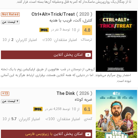
تا از چنگال یک روان‌پریش ماسک‌دار که کمر به قتل وحشیانه آن‌ها بسته است، فرار کنند.
Ctrl+Alt+Trick/Treat
( 2020 )
Not Rated
کنترل، آلت، فریب یا هدیه
+ لیست من
از 10
4.8
توسط 3 نفر در
ترسناک
امتیاز منتقدان:
امتیاز کاربران:
/
از
10
2
-
100
امکان پخش آنلاین
در طول پاندمی سال ۲۰۲۰، گروهی از دوستان در شب هالووین از طریق اپلیکیشن زوم با یک تخته
احضار روح سرگرم می‌شوند. اما در دنیایی که همه آنلاین هستند، برقراری ارتباط هرگز به این آسانی
نبوده است.
The Dink
( 2026 )
13+
ضربه کوتاه
+ لیست من
از 10
6.1
توسط 4,258 نفر در
کمدی
امتیاز منتقدان:
امتیاز کاربران:
/
از
10
5.7
-
100
امکان پخش آنلاین
با زیرنویس فارسی