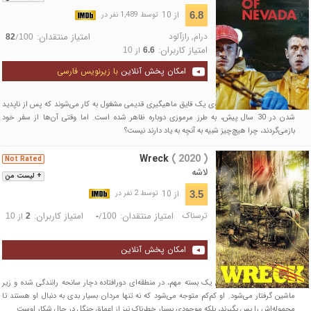
از 10
6.8
توسط 1,489 نفر در
درام
,
رازآلود
امتیاز منتقدان:
/
82
100
امتیاز کاربران:
از
10
6.6
امکان پخش آنلاین
با زیرنویس فارسی
دو مرد ناامید و درمانده، روی یک قایق ماهیگیری قدیمی مشغول به کار می‌شوند که پس از ناپدید
شدن در 30 سال پیش، به طرز مرموزی دوباره ظاهر شده است. اما وقتی آن‌ها از سفر خود
بازمی‌گردند، چرا هیچ‌چیز شبیه به آنچه به یاد دارند نیست؟
Wreck
( 2020 )
Not Rated
لاشه
+ لیست من
از 10
3.5
توسط 2 نفر در
ترسناک
امتیاز منتقدان:
امتیاز کاربران:
/
از
10
2
-
100
امکان پخش آنلاین
یک زن جوان هنگام حمل یک بسته مهم، در منطقه‌ای دورافتاده دچار سانحه رانندگی شده و زیر
ماشین گرفتار می‌شود. او کم‌کم متوجه می‌شود که نه تنها مردان بسیار بدی به دنبال او هستند تا
محموله‌اش را پس بگیرند، بلکه موجودی بسیار خطرناک نیز از اعماق جنگل در حال شکار اوست.