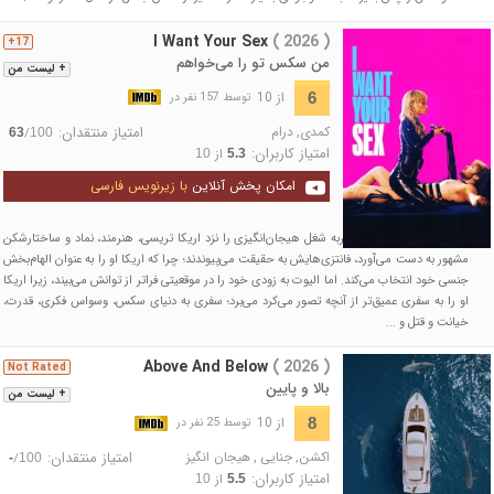
I Want Your Sex
( 2026 )
17+
من سکس تو را می‌خواهم
+ لیست من
از 10
6
توسط 157 نفر در
کمدی
,
درام
امتیاز منتقدان:
/
63
100
امتیاز کاربران:
از
10
5.3
امکان پخش آنلاین
با زیرنویس فارسی
وقتی الیوت جوان و بی‌تجربه شغل هیجان‌انگیزی را نزد اریکا تریسی، هنرمند، نماد و ساختارشکن
مشهور به دست می‌آورد، فانتزی‌هایش به حقیقت می‌پیوندند؛ چرا که اریکا او را به عنوان الهام‌بخش
جنسی خود انتخاب می‌کند. اما الیوت به زودی خود را در موقعیتی فراتر از توانش می‌بیند، زیرا اریکا
او را به سفری عمیق‌تر از آنچه تصور می‌کرد می‌برد؛ سفری به دنیای سکس، وسواس فکری، قدرت،
خیانت و قتل و ...
Above And Below
( 2026 )
Not Rated
بالا و پایین
+ لیست من
از 10
8
توسط 25 نفر در
اکشن
,
جنایی
,
هیجان انگیز
امتیاز منتقدان:
/
-
100
امتیاز کاربران:
از
10
5.5