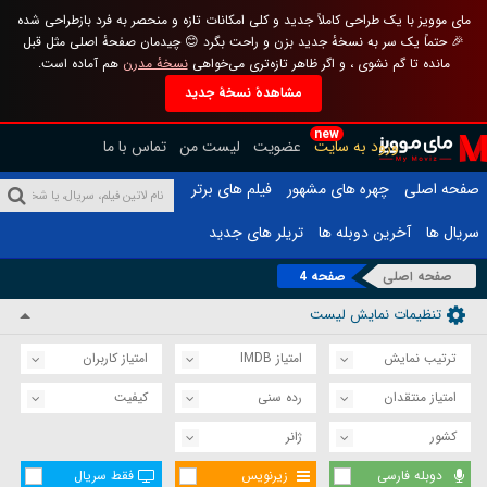
مای موویز با یک طراحی کاملاً جدید و کلی امکانات تازه و منحصر به فرد بازطراحی شده
🎉 حتماً یک سر به نسخهٔ جدید بزن و راحت بگرد 😊 چیدمان صفحهٔ اصلی مثل قبل
مانده تا گم نشوی ، و اگر ظاهر تازه‌تری می‌خواهی
نسخهٔ مدرن
هم آماده است.
مشاهدهٔ نسخهٔ جدید
new
ورود به سایت
عضویت
لیست من
تماس با ما
صفحه اصلی
چهره های مشهور
فیلم های برتر
سریال ها
آخرین دوبله ها
تریلر های جدید
صفحه اصلی
صفحه 4
تنظیمات نمایش لیست
ترتیب نمایش
امتیاز IMDB
امتیاز کاربران
امتیاز منتقدان
رده سنی
کیفیت
کشور
ژانر
دوبله فارسی
زیرنویس
فقط سریال