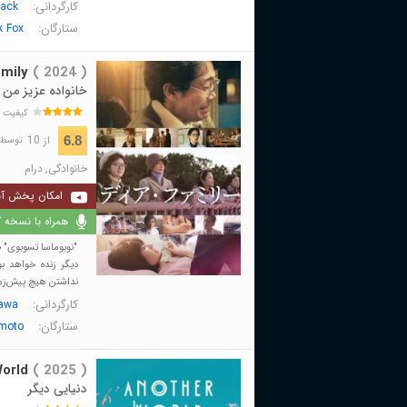
کارگردانی:
nack
ستارگان:
k Fox
mily
( 2024 )
خانواده عزیز من
کیفیت 
از 10
6.8
توسط 118 نفر 
خانوادگی
,
درام
امکان پخش آن
همراه با نسخه کا
"نوبوماسا تسوبوی" 
دیگر زنده خواهد ب
نداشتن هیچ پیش‌زمین
کارگردانی:
awa
ستارگان:
moto
orld
( 2025 )
دنیایی دیگر