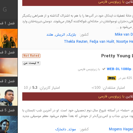
لاین
با زیرنویس فارسی
 خانهٔ تعطیلات ایدئال خود در آلپ‌ها را با هم به اشتراک گذاشته و از همراهی یکدیگر
قتی دختران نوجوانشان در حادثه‌ای شوکه‌کننده گرفتار می‌شوند، دوستی دیرینه‌شان وارد
فصل 1 قسمت 12 اضافه شد
می‌شود و ...
کشور:
,
,
Mike van 
بلژیک
اتریش
هلند
,
,
Thekla Reuten
Fedja van Huêt
Noortje He
فصل 3 قسمت 6 اضافه شد
Pretty Young 
Not Rated
+ لیست من
WEB-DL 1080p
:
با زیرنویس فارسی
در
فصل 2 قسمت 8 اضافه شد
امتیاز منتقدان:
امتیاز کاربران:
/
از
10
5.3
-
100
لاین
با زیرنویس فارسی
فصل 5 قسمت 8 اضافه شد
لم، «سلما» در آستانه شروع سال دوم تحصیلی خود است. او در آخرین شب تابستان با
ود؛ مردی جذاب و کمی بزرگ‌تر از خودش که بعداً معلوم می‌شود معلم موسیقی جدید
کشور:
,
Mogens Haged
سوئد
دانمارک