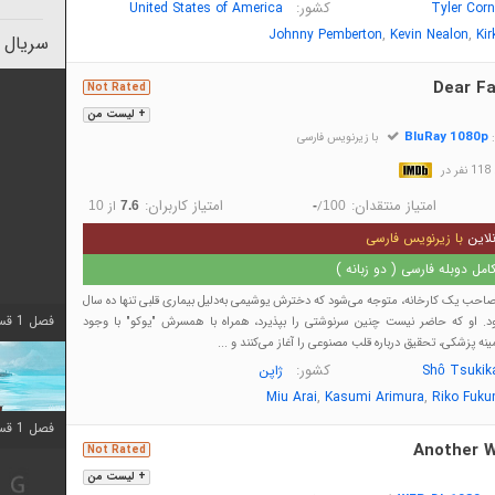
کشور:
United States of America
Tyler Cor
,
,
Johnny Pemberton
Kevin Nealon
Kir
سریال 
Dear Fa
Not Rated
+ لیست من
BluRay 1080p
:
با زیرنویس فارسی
در
امتیاز منتقدان:
امتیاز کاربران:
/
از
10
7.6
-
100
لاین
با زیرنویس فارسی
مل دوبله فارسی ( دو زبانه )
صاحب یک کارخانه، متوجه می‌شود که دخترش یوشیمی به‌دلیل بیماری قلبی تنها ده سال
فصل 1 قسمت 10 اضافه شد
ود. او که حاضر نیست چنین سرنوشتی را بپذیرد، همراه با همسرش "یوکو" با وجود
ه پزشکی، تحقیق درباره قلب مصنوعی را آغاز می‌کنند و ...
کشور:
Shô Tsukik
ژاپن
,
,
Miu Arai
Kasumi Arimura
Riko Fuku
فصل 1 قسمت 10 اضافه شد
Another W
Not Rated
+ لیست من