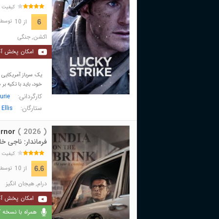
کیفیت 
از 10
6
توسط 535 نفر 
اکشن
,
جنگی
امکان پخش آن
یک سرباز آمریکایی 
خود، باید با تکیه بر
کارگردانی:
urie
ستارگان:
Ellis
rnor
( 2026 )
فرماندار: ناجی 
کیفیت 
از 10
6.6
توسط 628 نفر 
درام
,
هیجان انگیز
امکان پخش آن
همراه با نسخه کا