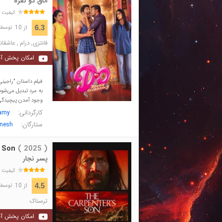
اتاق دو نفره
کیفیت 
از 10
6.3
توسط 589 نفر 
فانتزی
,
درام
,
عاشقان
امکان پخش آن
فیلم داستان "راجین
به مرد تبدیل می‌شو
وجود آمدن پیچیدگی‌ه
کارگردانی:
amy
ستارگان:
nesh
 Son
( 2025 )
پسر نجار
کیفیت 
از 10
4.5
توسط 8,258 نفر 
ترسناک
امکان پخش آن