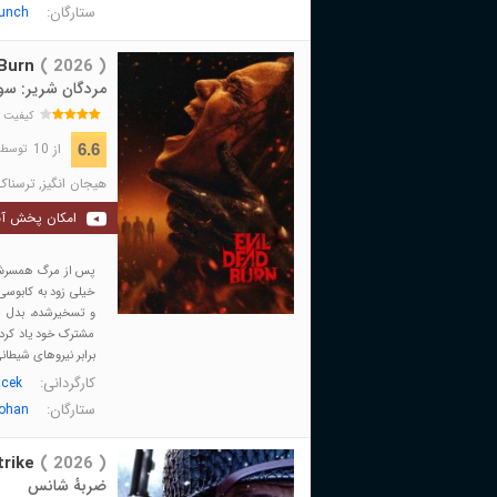
ستارگان:
unch
 Burn
( 2026 )
مردگان شریر: س
کیفیت 
از 10
6.6
توسط 23,589 نفر 
هیجان انگیز
,
ترسناک
امکان پخش آن
پس از مرگ همسرش، ز
خیلی زود به کابوسی
و تسخیرشده، بدل م
مشترک خود یاد کرده ب
برابر نیروهای شیطان
کارگردانی:
icek
ستارگان:
ohan
rike
( 2026 )
ضربهٔ شانس