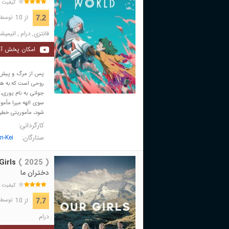
کیفیت 
از 10
7.2
توسط 689 نفر 
فانتزی
,
درام
,
انیمیش
امکان پخش آن
پس از مرگ و پیش از
روحی است که به هدا
جوانی به نام یوری،
سوی الهه میرا مأمور
شود، مأموریتی خطرنا
کارگردانی:
ستارگان:
n-Kei
Girls
( 2025 )
دختران ما
کیفیت 
از 10
7.7
توسط 1,400 نفر 
درام