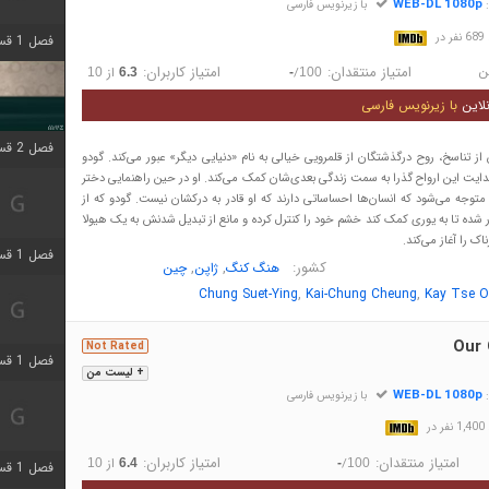
WEB-DL 1080p
:
با زیرنویس فارسی
در
فصل 1 قسمت 4 اضافه شد
ن
امتیاز منتقدان:
امتیاز کاربران:
/
از
10
6.3
-
100
لاین
با زیرنویس فارسی
فصل 2 قسمت 1 اضافه شد
 تناسخ، روح درگذشتگان از قلمرویی خیالی به نام «دنیایی دیگر» عبور می‌کند. گودو
یت این ارواح گذرا به سمت زندگی بعدی‌شان کمک می‌کند. او در حین راهنمایی دختر
 متوجه می‌شود که انسان‌ها احساساتی دارند که او قادر به درکشان نیست. گودو که از
 شده تا به یوری کمک کند خشم خود را کنترل کرده و مانع از تبدیل شدنش به یک هیولا
ک را آغاز می‌کند.
فصل 1 قسمت 3 اضافه شد
کشور:
,
,
هنگ کنگ
ژاپن
چین
,
,
Chung Suet-Ying
Kai-Chung Cheung
Kay Tse O
Our 
Not Rated
فصل 1 قسمت 4 اضافه شد
+ لیست من
WEB-DL 1080p
:
با زیرنویس فارسی
در
امتیاز منتقدان:
امتیاز کاربران:
/
از
10
6.4
-
100
فصل 1 قسمت 6 اضافه شد