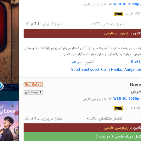
WEB-DL 1080p
:
با زیرنویس فارسی
در
امتیاز منتقدان:
امتیاز کاربران:
/
از
10
7.1
-
100
لاین
با زیرنویس فارسی
زخمی در پشت خطوط آلمان‌ها طی نبرد آردن گرفتار می‌شود و برای بازگشت به نیروهای
 هوش، مهارت و اراده‌اش از میان خطرات مرگبار عبور کند و ...
کشور:
Rod L
بریتانیا
,
,
Scott Eastwood
Colin Hanks
Aunjanue 
Gove
Not Rated
خاموش
+ لیست من
WEB-DL 1080p
:
با زیرنویس فارسی
در
امتیاز منتقدان:
امتیاز کاربران:
/
از
10
4.3
-
100
لاین
با زیرنویس فارسی
مل دوبله فارسی ( دو زبانه )