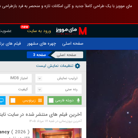
 چیدمان صفحهٔ اصلی مثل قبل مانده تا گم نشوی ، و اگر ظاهر تازه‌تری می‌خواهی
new
عضویت
ورود به سایت
یلم های برتر
چهره های مشهور
صفحه اصلی
صفحه 3
صفحه اصلی
تنظیمات نمایش لیست
امتیاز IMDB
ترتیب نمایش
کیفیت
رده سنی
زیرنویس
دوبله فارسی
یلم های منتشر شده در سایت تاینی موویز
آخرین بروزرسانی در شنبه ۱۷ مرداد ۱۴۰۵
ancy
( 2026 )