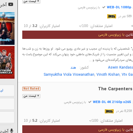
+ لیست من
آخری
WEB-DL 1080p
:
با زیرنویس فارسی
در
ه
امتیاز منتقدان:
امتیاز کاربران:
/
از
10
3.2
-
100
لاین
با زیرنویس فارسی
ی" شخصیتی که با پدیده ای عجیب و غیر عادی روبرو می شود. او روزها به زن و شب‌ها
د و این تغییر جنسیت را از شریک‌های عاطفی خود پنهان می‌کند که این موضوع باعث به
ای سردرگم‌کننده‌ای می‌شود و ...
کشور:
Aswin Kandas
هند
,
,
Samyuktha Viola Viswanathan
Vinoth Kishan
Vtv Ga
The Carpenters
Not Rated
لی
+ لیست من
WEB-DL 4K 2160p x265
:
با زیرنویس فارسی
در
امتیاز منتقدان:
امتیاز کاربران:
/
از
10
5.2
-
100
لاین
با زیرنویس فارسی
آخرین