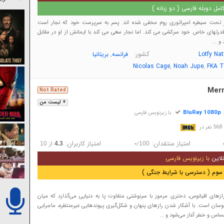
مل دوبله فارسی ( دو زبانه )
ر تحت سیطره امپراتوری روم مخفی شده اند. پسر به سرپرست خود که نجار است
رتهای خاص خود سرکشی می کند. اما نجار سعی می کند با ایمانش از او در مقابل
 ...
کشور:
,
Lotfy Na
فرانسه
بریتانیا
,
,
Nicolas Cage
Noah Jupe
FKA T
Mer
Not Rated
+ لیست من
BluRay 1080p
:
با زیرنویس فارسی
در
امتیاز منتقدان:
امتیاز کاربران:
/
از
10
4.3
-
100
لاین
با زیرنویس فارسی
سوم ( دسترسی با شرایط جنگی )
رازهای اقیانوس، دختری مرموز با سرنوشتی متفاوت پا به دنیایی می‌گذارد که میان
وسان است. با آشکار شدن رازهای پنهان و شکل‌گیری پیوندهایی غیرمنتظره، ماجرایی
ساس و خطر آغاز می‌شود و ...