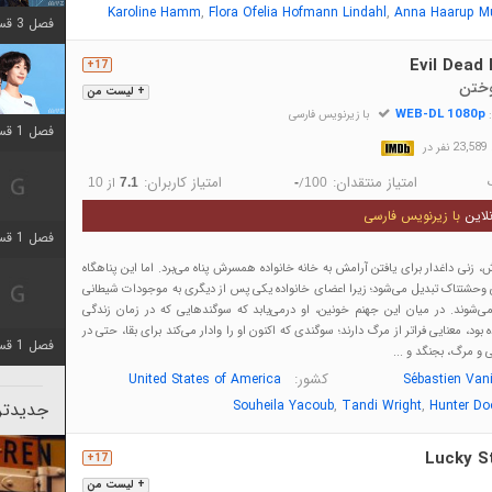
,
,
Karoline Hamm
Flora Ofelia Hofmann Lindahl
Anna Haarup M
فصل 3 قسمت 2 اضافه شد
Evil Dead
17+
وختن
+ لیست من
WEB-DL 1080p
:
با زیرنویس فارسی
فصل 1 قسمت 12 اضافه شد
در
امتیاز منتقدان:
امتیاز کاربران:
/
از
10
7.1
-
100
لاین
با زیرنویس فارسی
فصل 1 قسمت 2 اضافه شد
نی داغدار برای یافتن آرامش به خانه خانواده همسرش پناه می‌برد. اما این پناهگاه
 وحشتناک تبدیل می‌شود؛ زیرا اعضای خانواده یکی پس از دیگری به موجودات شیطانی
ی‌شوند. در میان این جهنم خونین، او درمی‌یابد که سوگندهایی که در زمان زندگی
ود، معنایی فراتر از مرگ دارند؛ سوگندی که اکنون او را وادار می‌کند برای بقا، حتی در
فصل 1 قسمت 8 اضافه شد
ی و مرگ، بجنگد و ...
کشور:
United States of America
Sébastien Van
,
,
Souheila Yacoub
Tandi Wright
Hunter Do
جدیدتری
Lucky St
17+
+ لیست من