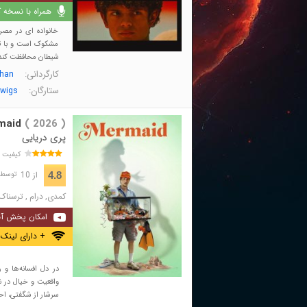
همراه با نسخه کا
خانواده ای در مص
مشکوک است و با قد
شیطان محافظت کند و
کارگردانی:
than
ستارگان:
wigs
maid
( 2026 )
پری دریایی
کیفیت 
از 10
4.8
توسط 568 نفر 
کمدی
,
درام
,
ترسناک
امکان پخش آن
+ دارای لینک 
در دل افسانه‌ها و 
واقعیت و خیال در ن
سرشار از شگفتی، اح