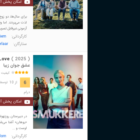
امکان پخش آن
برای سال‌ها، دو زوج
لذت می‌بردند. اما و
آزمونی غیرقابل تصور 
کارگردانی:
Diem
ستارگان:
rlaar
Love
( 2025 )
عشق جوان زیبا
کیفیت 
از 10
6
توسط 425 نفر 
درام
امکان پخش آن
در دبیرستان روزنهو
«یوهان» آشنا می‌ش
اوست و ...
کارگردانی:
orn