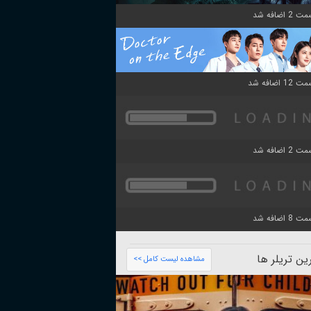
ن تریلر ها
مشاهده لیست کامل >>