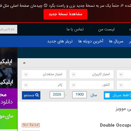
تازه و منحصر به فرد بازطراحی شده 🎉 حتماً یک سر به نسخهٔ جدید بزن و راحت بگرد 
مشاهدهٔ نسخهٔ جدید
تماس با ما
لیست من
تریلر های جدید
آخرین دوبله ها
سریال ها
ف
امتیاز منتقدان
امتیاز کاربران
ژانر
کشور
سال:
جستجو
فقط سریال
آخرین ف
Double Occup
Not Rated