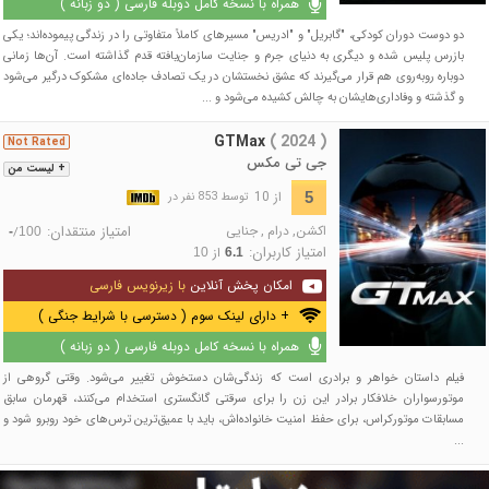
همراه با نسخه کامل دوبله فارسی ( دو زبانه )
دو دوست دوران کودکی، "گابریل" و "ادریس" مسیرهای کاملاً متفاوتی را در زندگی پیموده‌اند؛ یکی
بازرس پلیس شده و دیگری به دنیای جرم و جنایت سازمان‌یافته قدم گذاشته است. آن‌ها زمانی
دوباره روبه‌روی هم قرار می‌گیرند که عشق نخستشان در یک تصادف جاده‌ای مشکوک درگیر می‌شود
و گذشته و وفاداری‌هایشان به چالش کشیده می‌شود و ...
GTMax
( 2024 )
Not Rated
جی تی مکس
+ لیست من
از 10
5
توسط 853 نفر در
اکشن
,
درام
,
جنایی
امتیاز منتقدان:
/
-
100
امتیاز کاربران:
از
10
6.1
امکان پخش آنلاین
با زیرنویس فارسی
+ دارای لینک سوم ( دسترسی با شرایط جنگی )
همراه با نسخه کامل دوبله فارسی ( دو زبانه )
فیلم داستان خواهر و برادری است که زندگی‌شان دستخوش تغییر می‌شود. وقتی گروهی از
موتورسواران خلافکار برادر این زن را برای سرقتی گانگستری استخدام می‌کنند، قهرمان سابق
مسابقات موتورکراس، برای حفظ امنیت خانواده‌اش، باید با عمیق‌ترین ترس‌های خود روبرو شود و
...