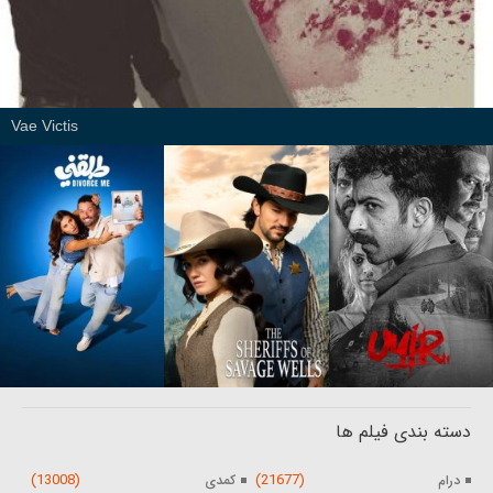
Vae Victis
دسته بندی فیلم ها
(13008)
(21677)
درام
کمدی