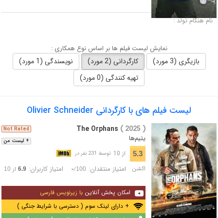
لقب :
نام هنگام تولد :
نمایش لیست فیلم ها بر اساس نوع همکاری :
بازیگری (3 مورد)
کارگردانی (2 مورد)
نویسندگی (1 مورد)
تهیه کنندگی (0 مورد)
لیست فیلم های با کارگردانی Olivier Schneider
The Orphans
( 2025 )
Not Rated
یتیم‌ها
+ لیست من
از 10
5.3
توسط 231 نفر در
اکشن
امتیاز منتقدان:
امتیاز کاربران:
/
از
10
6.9
-
100
امکان پخش آنلاین
با زیرنویس فارسی
+ دارای لینک سوم ( دسترسی با شرایط جنگی )