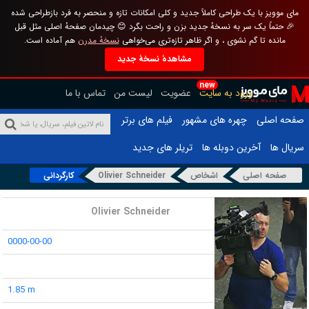
مای موویز با یک طراحی کاملاً جدید و کلی امکانات تازه و منحصر به فرد بازطراحی شده
🎉 حتماً یک سر به نسخهٔ جدید بزن و راحت بگرد 😊 چیدمان صفحهٔ اصلی مثل قبل
مانده تا گم نشوی ، و اگر ظاهر تازه‌تری می‌خواهی
نسخهٔ مدرن
هم آماده است.
مشاهدهٔ نسخهٔ جدید
new
ورود به سایت
عضویت
لیست من
تماس با ما
صفحه اصلی
چهره های مشهور
فیلم های برتر
سریال ها
آخرین دوبله ها
تریلر های جدید
صفحه اصلی
اشخاص
Olivier Schneider
کارگردانی
نام :
Olivier Schneider
تاریخ تولد :
0000-00-00
محل تولد :
قد :
1.85 m