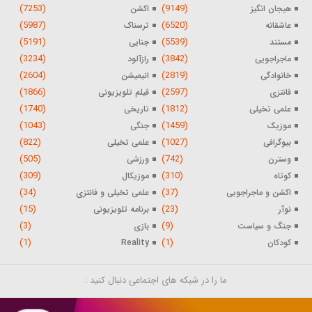
(7253)
(9149)
هیجان انگیز
اکشن
(5987)
(6520)
عاشقانه
ترسناک
(5191)
(5539)
مستند
جنایی
(3234)
(3842)
ماجراجویی
رازآلود
(2604)
(2819)
خانوادگی
انیمیشن
(1866)
(2597)
فانتزی
فیلم تلویزیونی
(1740)
(1812)
علمی تخیلی
تاریخی
(1043)
(1459)
موزیک
جنگی
(822)
(1027)
بیوگرافی
علمی تخیلی
(505)
(742)
وسترن
ورزشی
(309)
(310)
کوتاه
موزیکال
(34)
(37)
اکشن و ماجراجویی
علمی تخیلی و فانتزی
(15)
(23)
نوآر
برنامه تلویزیونی
(3)
(9)
جنگ و سیاست
بازی
(1)
(1)
کودکان
Reality
ما را در شبکه های اجتماعی دنبال کنید :