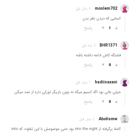
moslem702
4 سال قبل
کسایی که دیدن نظر بدن
▲
▼
پاسخ
1
BHR1371
3 ماه قبل
قشنگه کاش ادامه داشته باشه
▲
▼
پاسخ
0
hadiisaxani
1 سال قبل
خیلی عالی بود اگه کسیم میگه نه چون بازیگر تورکی داره از عمد میگن
▲
▼
پاسخ
0
Abolismw
2 سال قبل
کاملا برگرفته از into the night بود حتی موضوعش با این تفاوت که into