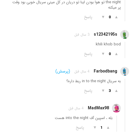
the night تو هوا بودن اینا تو دریان در کل مینی سریال خوبی بود وقت
پر میکنه
▲
▼
پاسخ
0
s12342195s
3 سال قبل
khili khob bod
▲
▼
پاسخ
0
Farbodbang
(پرسش)
4 سال قبل
به سریال in to the night ربط داره؟
▲
▼
پاسخ
3
MadMax98
4 سال قبل
بله ، اسپین آف into the night هست
▲
▼
پاسخ
1