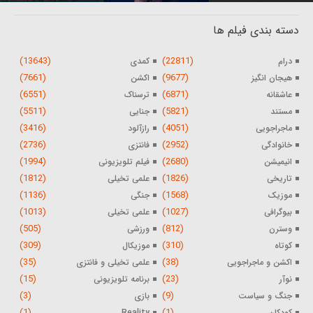
دسته بندی فیلم ها
(13643)
(22811)
درام
کمدی
(7661)
(9677)
هیجان انگیز
اکشن
(6551)
(6871)
عاشقانه
ترسناک
(5511)
(5821)
مستند
جنایی
(3416)
(4051)
ماجراجویی
رازآلود
(2736)
(2952)
خانوادگی
فانتزی
(1994)
(2680)
انیمیشن
فیلم تلویزیونی
(1812)
(1826)
تاریخی
علمی تخیلی
(1136)
(1568)
موزیک
جنگی
(1013)
(1027)
بیوگرافی
علمی تخیلی
(505)
(812)
وسترن
ورزشی
(309)
(310)
کوتاه
موزیکال
(35)
(38)
اکشن و ماجراجویی
علمی تخیلی و فانتزی
(15)
(23)
نوآر
برنامه تلویزیونی
(3)
(9)
جنگ و سیاست
بازی
(1)
(1)
کودکان
Reality