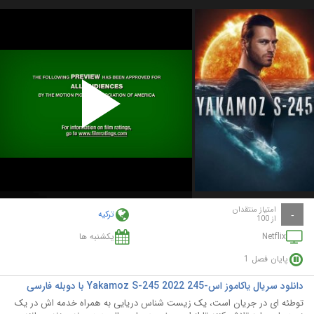
Play
Video
امتیاز منتقدان
ترکیه
-
از 100
Netflix
یکشنبه ها
پایان فصل 1
دانلود سریال یاکاموز اس-245 Yakamoz S-245 2022 با دوبله فارسی
توطئه ای در جریان است، یک زیست شناس دریایی به همراه خدمه اش در یک