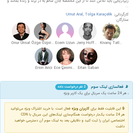
زیردریایی باید تلاش کنند تا از این مخمصه جان سالم به در برند و زنده بمانند و
...
کارگردانی:
Tolga Karaçelik
,
Umut Aral
ستارگان:
Onur Ünsal
Özge Özpirinçci
Ecem Uzun
Jerry Hoffmann
Kivanç Tatlitug
Ersin Arici
Ece Çesmioglu
Ertan Saban
📡 فعالسازی لینک سوم
2 نفر درخواست داده
، هر 24 ساعت یک سریال برای یک کاربر ویژه
🔒 این قابلیت فقط برای
کاربران ویژه
فعال است. با خرید اشتراک ویژه می‌توانید
هر 24 ساعت یک‌بار درخواست همگام‌سازی لینک‌های این سریال با CDN
اختصاصی ایران را ثبت کنید و دقایقی بعد به لینک سوم آن دسترسی خواهید
داشت