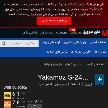
مای موویز با یک طراحی کاملاً جدید و کلی امکانات تازه و منحصر به فرد بازطراحی شده
🎉 حتماً یک سر به نسخهٔ جدید بزن و راحت بگرد 😊 چیدمان صفحهٔ اصلی مثل قبل
مانده تا گم نشوی ، و اگر ظاهر تازه‌تری می‌خواهی
نسخهٔ مدرن
هم آماده است.
مشاهدهٔ نسخهٔ جدید
new
ورود به سایت
عضویت
لیست من
تماس با ما
صفحه اصلی
چهره های مشهور
فیلم های برتر
سریال ها
آخرین دوبله ها
تریلر های جدید
لینک های دانلود
نقد های کاربران
بازیگران و عوامل
Yakamoz S-245
(2022 –
ماجراجویی
,
اکشن
,
درام
45 دقیقه
17+
WEB-DL 1080p
6.1
/10
4585 users
امتیاز دهید
7.8
/10
151 users