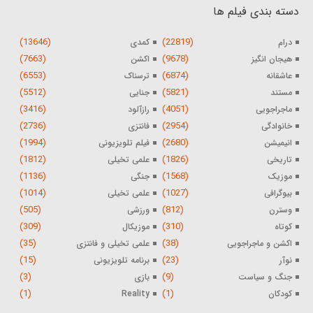
دسته بندی فیلم ها
(13646)
(22819)
درام
کمدی
(7663)
(9678)
هیجان انگیز
اکشن
(6553)
(6874)
عاشقانه
ترسناک
(5512)
(5821)
مستند
جنایی
(3416)
(4051)
ماجراجویی
رازآلود
(2736)
(2954)
خانوادگی
فانتزی
(1994)
(2680)
انیمیشن
فیلم تلویزیونی
(1812)
(1826)
تاریخی
علمی تخیلی
(1136)
(1568)
موزیک
جنگی
(1014)
(1027)
بیوگرافی
علمی تخیلی
(505)
(812)
وسترن
ورزشی
(309)
(310)
کوتاه
موزیکال
(35)
(38)
اکشن و ماجراجویی
علمی تخیلی و فانتزی
(15)
(23)
نوآر
برنامه تلویزیونی
(3)
(9)
جنگ و سیاست
بازی
(1)
(1)
کودکان
Reality