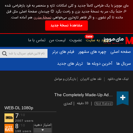
مای موویز با یک طراحی کاملاً جدید و کلی امکانات تازه و منحصر به فرد بازطراحی شده
🎉 حتماً یک سر به نسخهٔ جدید بزن و راحت بگرد 😊 چیدمان صفحهٔ اصلی مثل قبل
مانده تا گم نشوی ، و اگر ظاهر تازه‌تری می‌خواهی
نسخهٔ مدرن
هم آماده است.
مشاهدهٔ نسخهٔ جدید
new
ورود به سایت
عضویت
لیست من
تماس با ما
صفحه اصلی
چهره های مشهور
فیلم های برتر
سریال ها
آخرین دوبله ها
تریلر های جدید
لینک های دانلود
نقد های کاربران
بازیگران و عوامل
The Completely Made-Up Adventures of Dick Turpin
کمدی
33 دقیقه
Not Rated
WEB-DL 1080p
7
/10
2007 users
امتیاز دهید
8
/10
198 users