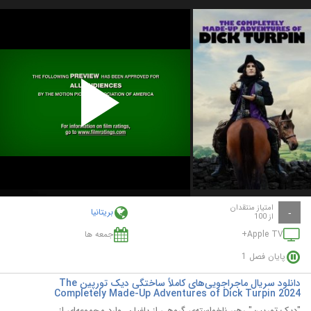
Play
Video
امتیاز منتقدان
بریتانیا
-
از 100
Apple TV+
جمعه ها
پایان فصل 1
دانلود سریال ماجراجویی‌های کاملاً ساختگی دیک تورپین The
Completely Made-Up Adventures of Dick Turpin 2024
"دیک تورپین" رهبر ناخواسته‌ی گروهی از یاغیان، وارد مجموعه‌ای از