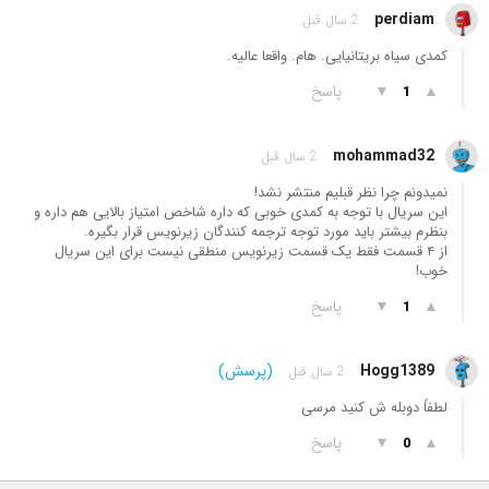
perdiam
2 سال قبل
کمدی سیاه بریتانیایی. هام. واقعا عالیه.
▲
▼
پاسخ
1
mohammad32
2 سال قبل
نمیدونم چرا نظر قبلیم منتشر نشد!
این سریال با توجه به کمدی خوبی که داره شاخص امتیاز بالایی هم داره و
بنظرم بیشتر باید مورد توجه ترجمه کنندگان زیرنویس قرار بگیره.
از ۴ قسمت فقط یک قسمت زیرنویس منطقی نیست برای این سریال
خوب!
▲
▼
پاسخ
1
Hogg1389
(پرسش)
2 سال قبل
لطفاً دوبله ش کنید مرسی
▲
▼
پاسخ
0