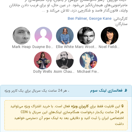
ماجراجویی‌های هیجان‌انگیز می‌شود. در عین حال، او برای فریب دادن جاناتان
وایلد، قانون‌گذار فاسد و شکارچی دزد، تلاش می‌کند و ...
کارگردانی:
George Kane
,
Ben Palmer
ستارگان:
Mark Heap
Duayne Boachie
Ellie White
Marc Wootton
Noel Fielding
Dolly Wells
Asim Chaudhry
Michael Fielding
📡 فعالسازی لینک سوم
، هر 24 ساعت یک سریال برای یک کاربر ویژه
🔒 این قابلیت فقط برای
کاربران ویژه
فعال است. با خرید اشتراک ویژه می‌توانید
هر 24 ساعت یک‌بار درخواست همگام‌سازی لینک‌های این سریال با CDN
اختصاصی ایران را ثبت کنید و دقایقی بعد به لینک سوم آن دسترسی خواهید
داشت