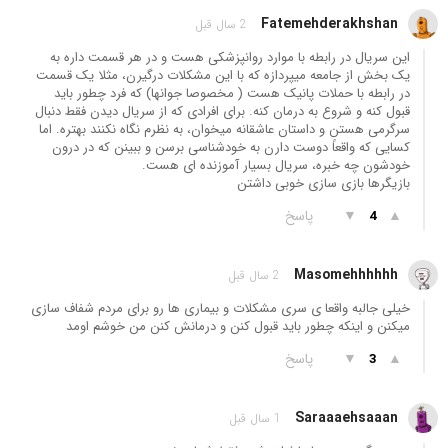
Fatemehderakhshan
2 سال قبل
این سریال در رابطه با موارد روانپزشکی هست و در هر قسمت داره به
یک بخش از جامعه میپردازه که با این مشکلات درگیرن، مثلا یک قسمت
در رابطه با حملات پانیک هست ( مخصوصا جوانها) که فرد چطور باید
قبول کنه و شروع به درمان کنه. برای افرادی که از سریال دیدن فقط دنبال
سرگرمی هستن و داستان عاشقانه میخوان، به نظرم نگاه نکنند بهتره. اما
کسایی که واقعاً دوست دارن به خودشناسی برسن و ببینن که در درون
خودشون چه خبره، سریال بسیار آموزنده ای هست.
بازیگرها بازی سازی خوبی داشتن
▲
▼
پاسخ
4
Masomehhhhhh
2 سال قبل
خیلی جالبه واقعا ی سری مشکلات و بیماری ها رو برای مردم شفاف سازی
میکنن و اینکه چطور باید قبول کنن و درمانش کنن من خوشم اومد
▲
▼
پاسخ
3
Saraaaehsaaan
1 سال قبل