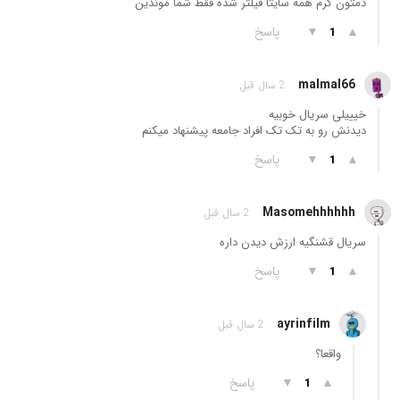
دمتون گرم همه سایتا فیلتر شده فقط شما موندین
▲
▼
پاسخ
1
malmal66
2 سال قبل
خیییلی سریال خوبیه
دیدنش رو به تک تک افراد جامعه پیشنهاد میکنم
▲
▼
پاسخ
1
Masomehhhhhh
2 سال قبل
سریال قشنگیه ارزش دیدن داره
▲
▼
پاسخ
1
ayrinfilm
2 سال قبل
واقعا؟
▲
▼
پاسخ
1