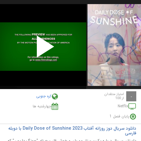
Play
Video
امتیاز منتقدان
کره جنوبی
-
از 100
Netflix
چهارشنبه ها
پایان فصل 1
دانلود سریال دوز روزانه آفتاب Daily Dose of Sunshine 2023 با دوبله
فارسی
داستان سریال درباره یک پرستار مهربان و خوش قلب به نام "جونگ دا یون" که