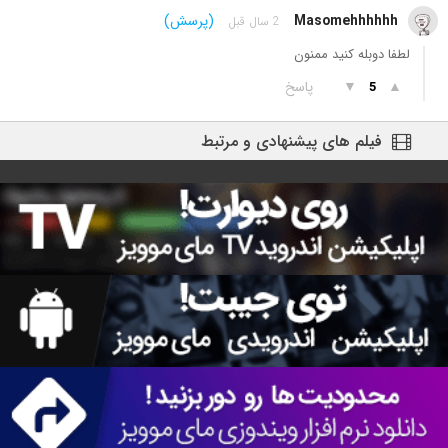
Masomehhhhhh
(پرسش)
2 سال قبل
لطفا دوبله کنید ممنون
▲
▼
پاسخ
5
فیلم های پیشنهادی و مرتبط