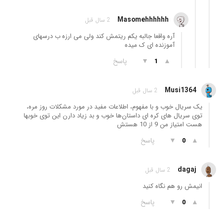
Masomehhhhhh
2 سال قبل
آره واقعا جالبه یکم ریتمش کند ولی می ارزه ب درسهای
آموزنده ای ک میده
▲
▼
پاسخ
1
Musi1364
2 سال قبل
یک سریال خوب و با مفهوم، اطلاعات مفید در مورد مشکلات روز مره،
توی سریال های کره ای داستان‌ها خوب و بد زیاد دارن این توی خوبها
هست امتیاز من 9 از 10 هستش
▲
▼
پاسخ
0
dagaj
2 سال قبل
انیمش رو هم نگاه کنید
▲
▼
پاسخ
0