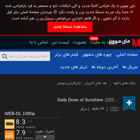
مای موویز با یک طراحی کاملاً جدید و کلی امکانات تازه و منحصر به فرد بازطراحی شده
🎉 حتماً یک سر به نسخهٔ جدید بزن و راحت بگرد 😊 چیدمان صفحهٔ اصلی مثل قبل
مانده تا گم نشوی ، و اگر ظاهر تازه‌تری می‌خواهی
نسخهٔ مدرن
هم آماده است.
مشاهدهٔ نسخهٔ جدید
new
ورود به سایت
عضویت
لیست من
تماس با ما
صفحه اصلی
چهره های مشهور
فیلم های برتر
سریال ها
آخرین دوبله ها
تریلر های جدید
لینک های دانلود
نقد های کاربران
بازیگران و عوامل
Daily Dose of Sunshine
(2023 – )
درام
69 دقیقه
13+
WEB-DL 1080p
8.3
/10
2003 users
امتیاز دهید
7.9
/10
529 users