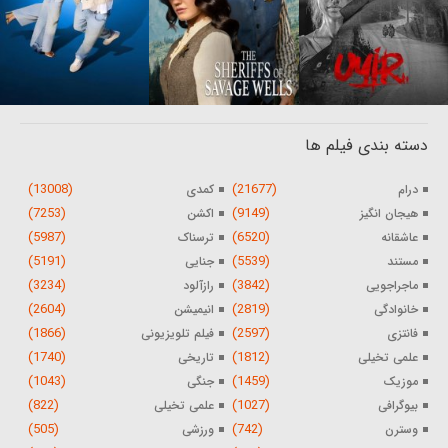
دسته بندی فیلم ها
(13008)
(21677)
درام
کمدی
(7253)
(9149)
هیجان انگیز
اکشن
(5987)
(6520)
عاشقانه
ترسناک
(5191)
(5539)
مستند
جنایی
(3234)
(3842)
ماجراجویی
رازآلود
(2604)
(2819)
خانوادگی
انیمیشن
(1866)
(2597)
فانتزی
فیلم تلویزیونی
(1740)
(1812)
علمی تخیلی
تاریخی
(1043)
(1459)
موزیک
جنگی
(822)
(1027)
بیوگرافی
علمی تخیلی
(505)
(742)
وسترن
ورزشی