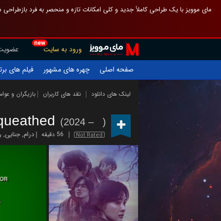
 چیدمان صفحهٔ اصلی مثل قبل مانده تا گم نشوی ، و اگر ظاهر تازه‌تری می‌خواهی
new
عضویت
ورود به سایت
یلم های برتر
چهره های مشهور
صفحه اصلی
ازیگران و عوامل
نقد های کاربران
لینک های دانلود
queathed
(2024 – )
د
,
جنایی
,
درام
56 دقیقه
Not Rated