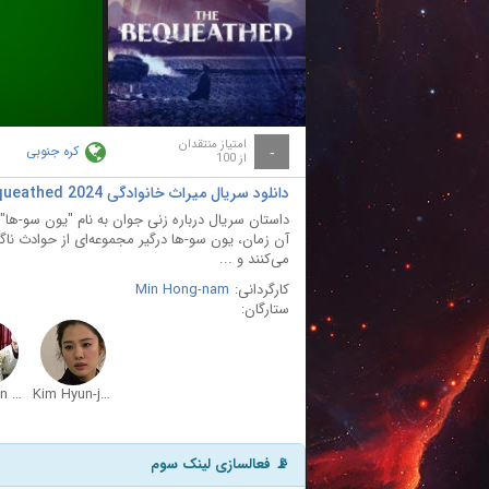
ay
deo
امتیاز منتقدان
کره جنوبی
-
از 100
دانلود سریال میراث خانوادگی The Bequeathed 2024 با دوبله فارسی
داستان سریال درباره زنی جوان به نام "یون سو-ها" 
آن زمان، یون سو-ها درگیر مجموعه‌ای از حوادث ناگ
می‌کنند و ...
کارگردانی:
Min Hong-nam
ستارگان:
Hee-soon Park
Kim Hyun-joo
📡 فعالسازی لینک سوم