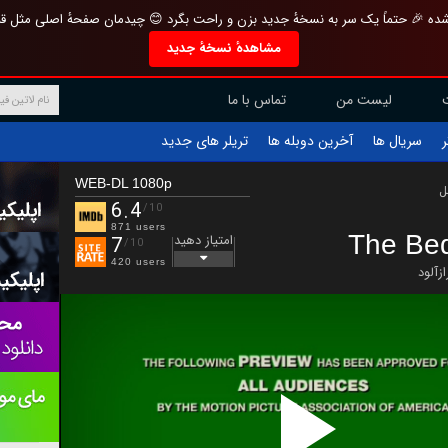
تازه و منحصر به فرد بازطراحی شده 🎉 حتماً یک سر به نسخهٔ جدید بزن و راحت بگرد 
مشاهدهٔ نسخهٔ جدید
تماس با ما
لیست من
تریلر های جدید
آخرین دوبله ها
سریال ها
ف
WEB-DL 1080p
ب
6.4
/10
871 users
The Be
امتیاز دهید
7
/10
420 users
رازآلو