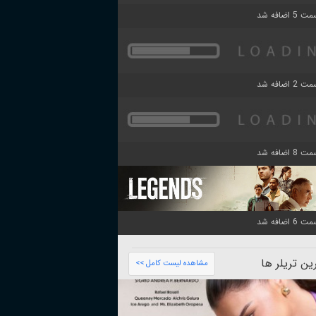
ن تریلر ها
مشاهده لیست کامل >>