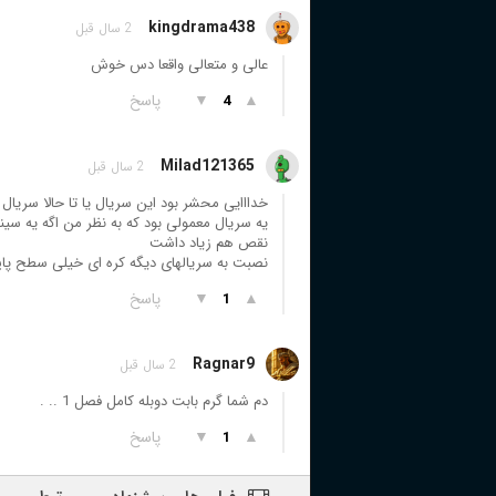
kingdrama438
2 سال قبل
عالی و متعالی واقعا دس خوش
▲
▼
پاسخ
4
Milad121365
2 سال قبل
خدااایی محشر بود این سریال یا تا حالا سریال
یه سریال معمولی بود که به نظر من اگه یه سینمایی 2ساعته میشد خیلی به
نقص هم زیاد داشت
نصبت به سریالهای دیگه کره ای خیلی سطح پا
▲
▼
پاسخ
1
Ragnar9
2 سال قبل
دم شما گرم بابت دوبله کامل فصل 1 .. .
▲
▼
پاسخ
1