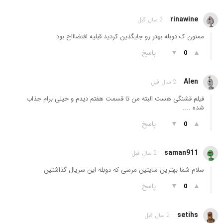
rinawine
2 سال قبل
ممنون ک دوبله بهتر رو جایگذین کردید قبلیه افتضاااح بود
▲
▼
پاسخ
0
Alen
2 سال قبل
فیلم قشنگی هست البته من تا قسمت هفتم دیدم و خیلی برام جذاب
شده ....
▲
▼
پاسخ
0
saman911
2 سال قبل
سلام شما بهترین سایتین مرسی که دوبله این سریال گذاشتین
▲
▼
پاسخ
0
setihs
2 سال قبل