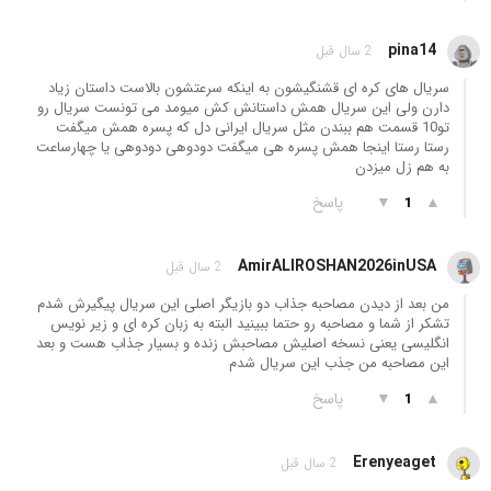
pina14
2 سال قبل
سریال های کره ای قشنگیشون به اینکه سرعتشون بالاست داستان زیاد
دارن ولی این سریال همش داستانش کش میومد می تونست سریال رو
تو10 قسمت هم ببندن مثل سریال ایرانی دل که پسره همش میگفت
رستا رستا اینجا همش پسره هی میگفت دودوهی دودوهی یا چهارساعت
به هم زل میزدن
▲
▼
پاسخ
1
AmirALIROSHAN2026inUSA
2 سال قبل
من بعد از دیدن مصاحبه جذاب دو بازیگر اصلی این سریال پیگیرش شدم
تشکر از شما و مصاحبه رو حتما ببینید البته به زبان کره ای و زیر نویس
انگلیسی یعنی نسخه اصلیش مصاحبش زنده و بسیار جذاب هست و بعد
این مصاحبه من جذب این سریال شدم
▲
▼
پاسخ
1
Erenyeaget
2 سال قبل