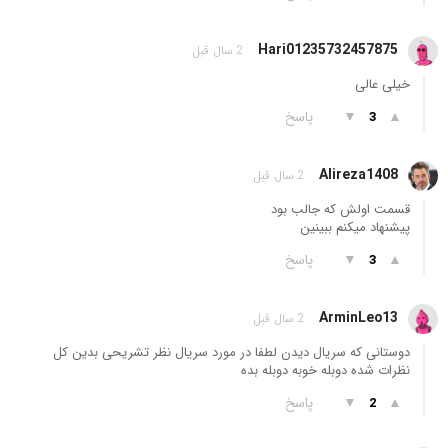
Hari01235732457875
2 سال قبل
خیلی عالی
▲
▼
پاسخ
3
Alireza1408
2 سال قبل
قسمت اولش که جالب بود
پیشنهاد میکنم ببینین
▲
▼
پاسخ
3
ArminLeo13
2 سال قبل
دوستانی که سریال دیدن لطفا در مورد سریال نظر تشریحی بدین کل
نظرات شده دوبله خوبه دوبله بده
▲
▼
پاسخ
2