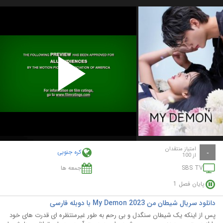
Play
Video
امتیاز منتقدان
کره جنوبی
-
از 100
SBS TV
جمعه ها
پایان فصل 1
دانلود سریال شیطان من My Demon 2023 با دوبله فارسی
پس از اینکه یک شیطان سنگدل و بی رحم به طور غیرمنتظره ای قدرت های خود