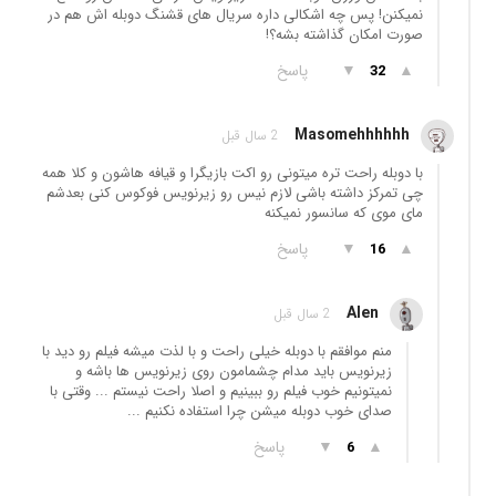
نمیکنن! پس چه اشکالی داره سریال های قشنگ دوبله اش هم در
صورت امکان گذاشته بشه؟!
▲
▼
پاسخ
32
Masomehhhhhh
2 سال قبل
با دوبله راحت تره میتونی رو اکت بازیگرا و قیافه هاشون و کلا همه
چی تمرکز داشته باشی لازم نیس رو زیرنویس فوکوس کنی بعدشم
مای موی که سانسور نمیکنه
▲
▼
پاسخ
16
Alen
2 سال قبل
منم موافقم با دوبله خیلی راحت و با لذت میشه فیلم رو دید با
زیرنویس باید مدام چشمامون روی زیرنویس ها باشه و
نمیتونیم خوب فیلم رو ببینیم و اصلا راحت نیستم ... وقتی با
صدای خوب دوبله میشن چرا استفاده نکنیم ...
▲
▼
پاسخ
6