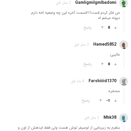
Gamligmilgmlbadomi
2 سال قبل
من فکر کردم قست11قسمت آخره این چه وضعیه اخه دارم
دیونه میشم اه
▲
▼
پاسخ
0
Hamed5852
2 سال قبل
عالییی
▲
▼
پاسخ
0
Farshiiiid1370
8 ماه قبل
محشره
▲
▼
پاسخ
-1
Mhk38
2 سال قبل
بنظرم یه زیربنایی از لوسیفر توش هست ولی فقط ایدهش از اون و