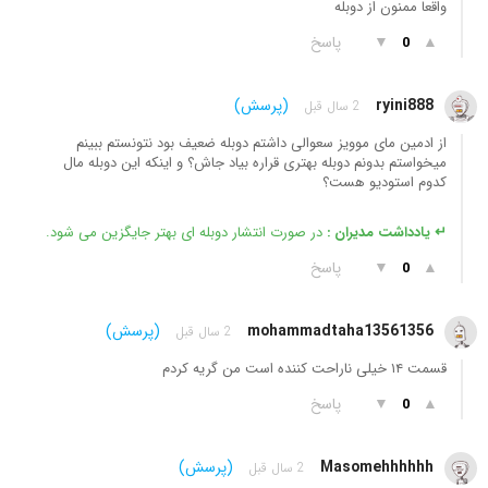
واقعا ممنون از دوبله
▲
▼
پاسخ
0
ryini888
(پرسش)
2 سال قبل
از ادمین مای موویز سعوالی داشتم دوبله ضعیف بود نتونستم ببینم
میخواستم بدونم دوبله بهتری قراره بیاد جاش؟ و اینکه این دوبله مال
کدوم استودیو هست؟
↵ یادداشت مدیران :
در صورت انتشار دوبله ای بهتر جایگزین می شود.
▲
▼
پاسخ
0
mohammadtaha13561356
(پرسش)
2 سال قبل
قسمت ۱۴ خیلی ناراحت کننده است من گریه کردم
▲
▼
پاسخ
0
Masomehhhhhh
(پرسش)
2 سال قبل