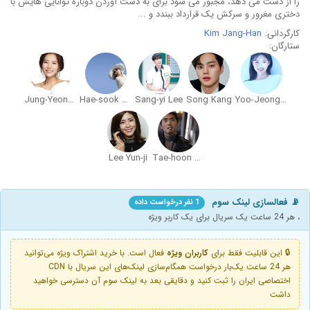
را از دست می دهد، مجبور می شود برای به دست آوردن دوباره توانایی هایش با
دختری مغرور و سرکش یک قرارداد ببندد و ...
کارگردانی:
Kim Jang-Han
ستارگان:
Jung-Yeon Seo
Hae-sook Kim
Sang-yi Lee
Song Kang
Yoo-Jeong Kim
Lee Yun-ji
Tae-hoon Kim
📡 فعالسازی لینک سوم
1 نفر درخواست داده
، هر 24 ساعت یک سریال برای یک کاربر ویژه
🔒 این قابلیت فقط برای
کاربران ویژه
فعال است. با خرید اشتراک ویژه می‌توانید
هر 24 ساعت یک‌بار درخواست همگام‌سازی لینک‌های این سریال با CDN
اختصاصی ایران را ثبت کنید و دقایقی بعد به لینک سوم آن دسترسی خواهید
داشت