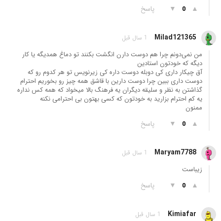
▲
▼
پاسخ
0
Milad121365
1 سال قبل
من نمی‌دونم چرا هم دوست دارن انگشت بکنند تو دماغ همدیگه یا کار
دیگه که خودتون استادین
آق چیکار داری کی دوبله دوست داره کی زیرنویس تو هر کدوم رو که
دوست داری ببین چرا دوست دارین با قاشق همه چیز رو بخوریم احترام
گذاشتن به نظر و سلیقه دیگران یه فرهنگ بالا میخواد که همه کس نداره
یه کم احترام بزارید به خودتون که کسی بهتون بی احترامی نکنه
ممنون
▲
▼
پاسخ
0
Maryam7788
1 سال قبل
زیباست
▲
▼
پاسخ
0
Kimiafar
1 سال قبل