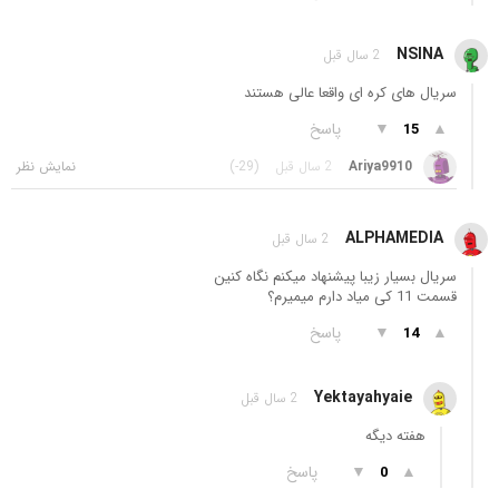
NSINA
2 سال قبل
سریال های کره ای واقعا عالی هستند
▲
▼
پاسخ
15
Ariya9910
2 سال قبل
(-29)
ALPHAMEDIA
2 سال قبل
سریال بسیار زیبا پیشنهاد میکنم نگاه کنین
قسمت 11 کی میاد دارم میمیرم؟
▲
▼
پاسخ
14
Yektayahyaie
2 سال قبل
هفته دیگه
▲
▼
پاسخ
0