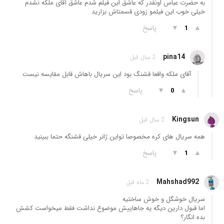
به حضرت عباس اونقدر که عاشق این فیلم شدم عاشق آقای ملکه نشدم
خیلی خوب این فیلمو زودی قسمتاش بزارید
▲
▼
پاسخ
1
pina14
2 سال قبل
آقای ملکه واقعا قشنگ بود این سریال باهاش قابل مقایسه نیست
▲
▼
پاسخ
0
Kingsun
2 سال قبل
همه سریال های کره مخصوصا تواین ژانر خیلی قشنگه حتما ببینید
▲
▼
پاسخ
1
Mahshad992
2 ماه قبل
سریال خوشگل و خوش ساختیه
اما قبول دارین دیگه یه جاهاییش موضوع نداشت فقط میخواست کشش
بده انگار؟