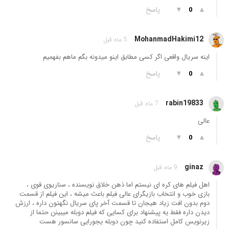
▲
▼
پاسخ
0
MohanmadHakimi12
5 ماه قبل
اینه سریال واقعی اگر کسی مطابق اینو میدونه بگم ماهم بفهمیم
▲
▼
پاسخ
0
rabin19833
7 ماه قبل
عالی
▲
▼
پاسخ
0
ginaz
9 ماه قبل
اهل فیلم های کره ای نیستم اما ذهن خلاق نویسنده ، سناریوی قوی ،
بازی خوب و انتخاب بازیگرای عالی فیلم باعث میشه ، این فیلم از قسمت
دوم بدون افت زیاد هیجان تا قسمت آخر پای سریال نگهتون داره ، ارزش
دیدن داره فقط یه پیشنهاد برای کسایی که فیلم دوبله میبینن حتما از
زیرنویس کامل استفاده کنید چون دوبله یجورایی سانسور هست