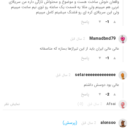
واقعان خوش ساخت هست و موضوع و محتواش تازگی داره من سریالای
غربی هم میبینم ولی مثلا یه قسمت یک ساعته رو توی نیم ساعت میبینم
ولی این سریالای کره ای رو قشنگ میشینم کامل میبینم
▲
▼
پاسخ
-1
Mamadbnd79
2 سال قبل
عالی عالی ایران باید از این تیراژها بسازه که متاسفانه
▲
▼
پاسخ
-1
setareeeeeeeeeeeee
2 سال قبل
عالی بود دوسش داشتم
▲
▼
پاسخ
-2
Afsai
2 سال قبل
(-3)
alonsoo
(پرسش)
2 سال قبل