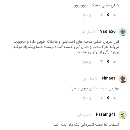
خیلی خیلی قشنگ بوووووووود
▲
▼
پاسخ
0
Nadia56
2 سال قبل
این سریال خیلی صحنه های احساسی و عاشقانه خوبی داره و مجبورت
می‌کنه هر قسمت و دنبال کنی خسته کننده نیست حتما پیشنهاد میکنم
ببینید یکی از بهترین هاست
▲
▼
پاسخ
0
simaes
2 سال قبل
بهترین سریال بدون چون و چرا
▲
▼
پاسخ
0
Fafamg4f
2 سال قبل
قسمت ۱۵ باعث افسردگی یک ماه ایندم شد