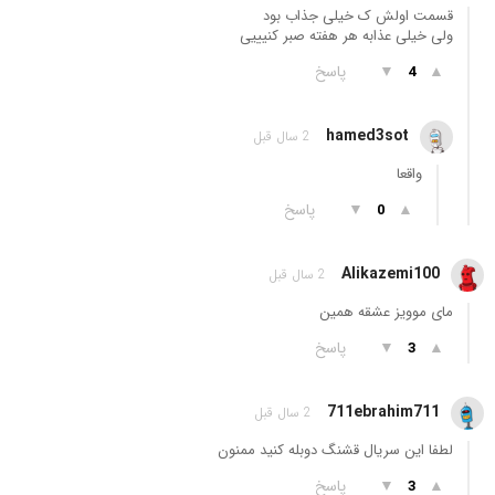
قسمت اولش ک خیلی جذاب بود
ولی خیلی عذابه هر هفته صبر کنیییی
▲
▼
پاسخ
4
hamed3sot
2 سال قبل
واقعا
▲
▼
پاسخ
0
Alikazemi100
2 سال قبل
مای موویز عشقه همین
▲
▼
پاسخ
3
711ebrahim711
2 سال قبل
لطفا این سریال قشنگ دوبله کنید ممنون
▲
▼
پاسخ
3