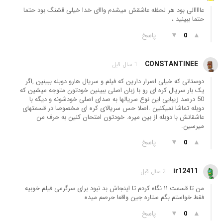
عااااالی بود هر لحظه عاشقش میشدم وااای خدا خیلی قشنگ بود حتما
حتما ببینید ،
▲
▼
پاسخ
0
CONSTANTINEE
1 سال قبل
دوستانی که خیلی اصرار دارین که فیلم و سریال هارو دوبله ببینین ,اگر
یک بار سریال کره ای رو با زبان اصلی ببینین خودتون متوجه میشین که
50 درصد زیبایی این نوع سریالها به صدای اصلی خودشونه و دیگه با
دوبله تماشا نمیکنین .اصلا حس سریالای کره ای مخصوصا در قسمتهای
عاشقانش با دوبله از بین میره. خودتون امتحان کنین به حرف من
میرسین.
▲
▼
پاسخ
0
ir12411
2 سال قبل
من تا قسمت ۱۱ نگاه کردم تا اینجاش بد نبود برای سرگرمی فیلم خوبیه
فقط خواستم بگم ستاره جین واقعا حرصم میده
▲
▼
پاسخ
0