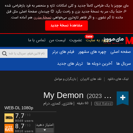
مای موویز با یک طراحی کاملاً جدید و کلی امکانات تازه و منحصر به فرد بازطراحی شده
🎉 حتماً یک سر به نسخهٔ جدید بزن و راحت بگرد 😊 چیدمان صفحهٔ اصلی مثل قبل
مانده تا گم نشوی ، و اگر ظاهر تازه‌تری می‌خواهی
نسخهٔ مدرن
هم آماده است.
مشاهدهٔ نسخهٔ جدید
new
ورود به سایت
عضویت
لیست من
تماس با ما
صفحه اصلی
چهره های مشهور
فیلم های برتر
سریال ها
آخرین دوبله ها
تریلر های جدید
لینک های دانلود
نقد های کاربران
بازیگران و عوامل
My Demon
(2023 – )
فانتزی
,
کمدی
,
درام
60 دقیقه
Not Rated
WEB-DL 1080p
7.7
/10
9049 users
امتیاز دهید
8.7
/10
6810 users