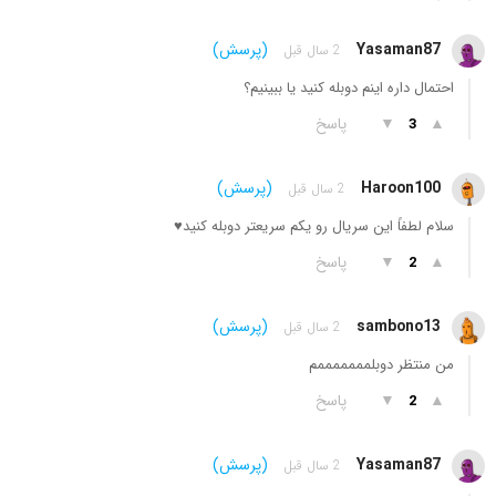
Yasaman87
(پرسش)
2 سال قبل
احتمال داره اینم دوبله کنید یا ببینیم؟
▲
▼
پاسخ
3
Haroon100
(پرسش)
2 سال قبل
سلام لطفاً این سریال رو یکم سریعتر دوبله کنید♥️
▲
▼
پاسخ
2
sambono13
(پرسش)
2 سال قبل
من منتظر دوبلمممممممم
▲
▼
پاسخ
2
Yasaman87
(پرسش)
2 سال قبل