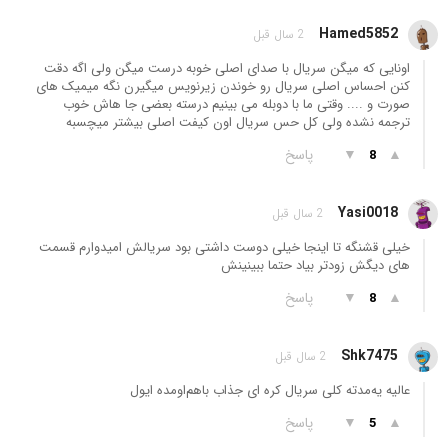
Hamed5852
2 سال قبل
اونایی که میگن سریال با صدای اصلی خوبه درست میگن ولی اگه دقت
کنن احساس اصلی سریال رو خوندن زیرنویس میگیرن نگه میمیک های
صورت و .... وقتی ما با دوبله می بینیم درسته بعضی جا هاش خوب
ترجمه نشده ولی کل حس سریال اون کیفت اصلی بیشتر میچسبه
▲
▼
پاسخ
8
Yasi0018
2 سال قبل
خیلی قشنگه تا اینجا خیلی دوست داشتی بود سریالش امیدوارم قسمت
های دیگش زودتر بیاد حتما ببینینش
▲
▼
پاسخ
8
Shk7475
2 سال قبل
عالیه یه‌مدته کلی سریال کره ای جذاب باهم‌اومده ایول
▲
▼
پاسخ
5