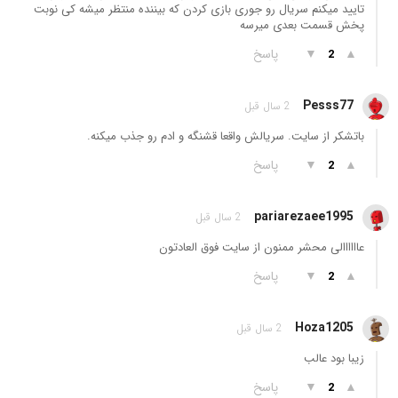
تایید میکنم سریال رو جوری بازی کردن که بیننده منتظر میشه کی نوبت
پخش قسمت بعدی میرسه
▲
▼
پاسخ
2
Pesss77
2 سال قبل
باتشکر از سایت. سریالش واقعا قشنگه و ادم رو جذب میکنه.
▲
▼
پاسخ
2
pariarezaee1995
2 سال قبل
عاااااالی محشر ممنون از سایت فوق العادتون
▲
▼
پاسخ
2
Hoza1205
2 سال قبل
زیبا بود عالب
▲
▼
پاسخ
2