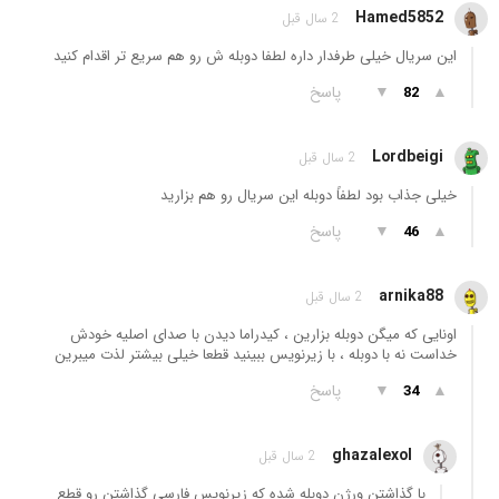
Hamed5852
2 سال قبل
این سریال خیلی طرفدار داره لطفا دوبله ش رو هم سریع تر اقدام کنید
▲
▼
پاسخ
82
Lordbeigi
2 سال قبل
خیلی جذاب بود لطفاً دوبله این سریال رو هم بزارید
▲
▼
پاسخ
46
arnika88
2 سال قبل
اونایی که میگن دوبله بزارین ، کیدراما دیدن با صدای اصلیه خودش
خداست نه با دوبله ، با زیرنویس ببینید قطعا خیلی بیشتر لذت میبرین
▲
▼
پاسخ
34
ghazalexol
2 سال قبل
با گذاشتن ورژن دوبله شده که زیرنویس فارسی گذاشتن رو قطع