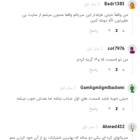
Badr1383
2 سال قبل
من واقعاً خیلی طرفدار این سریالم واقعا ممنون میشم از سایت بی
نظیرتون اگه دوبله کنین
▲
▼
پاسخ
2
cot7976
2 سال قبل
من تو قسمت ۱۵ و۱۶ گریه کردم
▲
▼
پاسخ
2
Gamligmilgmlbadomi
2 سال قبل
خیلی خوبه شاید قسمت های اول جذاب نباشه اما بعدش خوب میشه
▲
▼
پاسخ
2
Ahmed432
2 سال قبل
سریالهای کره ای یکی دو ساله که بهترین امتیازات رو از آن خود کردن منم