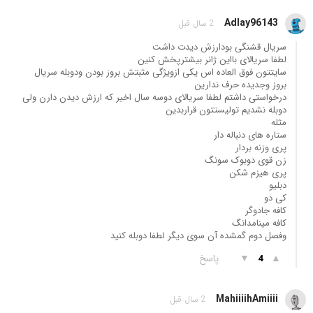
Adlay96143
2 سال قبل
سریال قشنگی بودارزش دیدت داشت
لطفا سریالای بااین ژانر بیشترپخش کنین
سایتتون فوق العاده اس یکی ازویژگی مثبتش بروز بودن ودوبله سریال
بروز وجدیده حرف ندارین
درخواستی داشتم لطفا سریالای دوسه سال اخیر که ارزش دیدن دارن ولی
دوبله نشدیم تولیستتون قراربدین
مثله
ستاره های دنباله دار
پری وزنه بردار
زن قوی دوبوک سونگ
پری هیزم شکن
دبلیو
کی دو
کافه جادوگر
کافه مینامدانگ
وفصل دوم گمشده آن سوی دیگر لطفا دوبله کنید
▲
▼
پاسخ
4
MahiiiihAmiiii
2 سال قبل