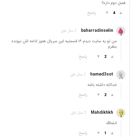
فصل دوم داره؟
▲
▼
پاسخ
4
baharradinselin
2 سال قبل
من تو یه سایت دیدم ۱۶ قسمتیه این سریال هنوز ادامه اش نیونده
بنظرم
▲
▼
پاسخ
2
hamed3sot
2 سال قبل
خداکنه داشته باشه
▲
▼
پاسخ
2
Mahdikhkh
2 سال قبل
انشاالله
▲
▼
پاسخ
1