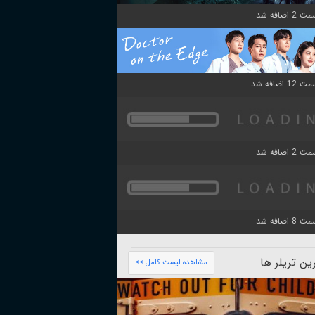
ن تریلر ها
مشاهده لیست کامل >>