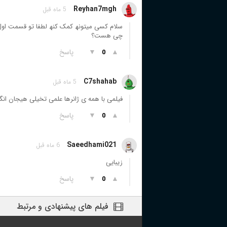
Reyhan7mgh
5 ماه قبل
چی ھست؟
▲
▼
پاسخ
0
C7shahab
5 ماه قبل
فیلمی با همه ی ژانرها علمی تخیلی هیجان انگ
▲
▼
پاسخ
0
Saeedhami021
6 ماه قبل
زیبایی
▲
▼
پاسخ
0
فیلم های پیشنهادی و مرتبط