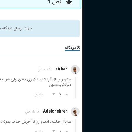
فصل 1
جهت ارسال دیدگاه ، 
8 دیدگاه
sirben
5 ماه قبل
دنبالش.ممنون
▲
▼
پاسخ
3
Adelchehreh
5 ماه قبل
سریال جالبیه، امیدوارم تا آخرش جداب بمونه،
▲
▼
پاسخ
2