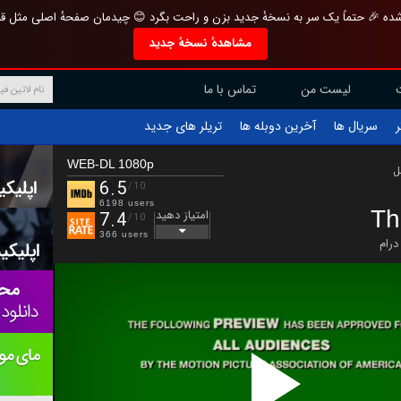
تازه و منحصر به فرد بازطراحی شده 🎉 حتماً یک سر به نسخهٔ جدید بزن و راحت بگرد 
مشاهدهٔ نسخهٔ جدید
تماس با ما
لیست من
تریلر های جدید
آخرین دوبله ها
سریال ها
ف
WEB-DL 1080p
ب
6.5
/10
6198 users
Th
امتیاز دهید
7.4
/10
366 users
درام