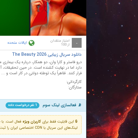
ay
deo
امتیاز منتقدان
ایالات متحده
-
از 100
دانلود سریال زیبایی The Beauty 2026
درو فاستر و کارا وان، دو همکار، درباره یک بیماری م
دارد اما در نهایت کشنده است. در حین تحقیقات، آن‌
فرار کنند. ظاهراً یک توطئه دولتی در کار است و ...
کارگردانی:
ستارگان:
📡 فعالسازی لینک سوم
1 نفر درخواست داده
🔒 این قابلیت فقط برای
کاربران ویژه
لینک‌های این سریال با CDN اختصاصی ایران را ثبت کنید و دقایقی بعد به لینک سوم آن دسترسی خواهید داشت