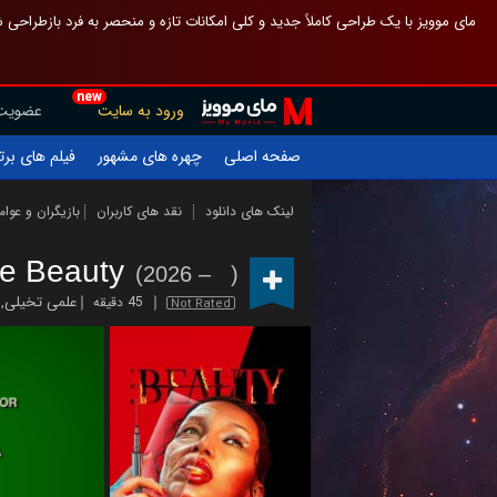
 چیدمان صفحهٔ اصلی مثل قبل مانده تا گم نشوی ، و اگر ظاهر تازه‌تری می‌خواهی
new
عضویت
ورود به سایت
یلم های برتر
چهره های مشهور
صفحه اصلی
ازیگران و عوامل
نقد های کاربران
لینک های دانلود
e Beauty
(2026 – )
,
علمی تخیلی
45 دقیقه
Not Rated