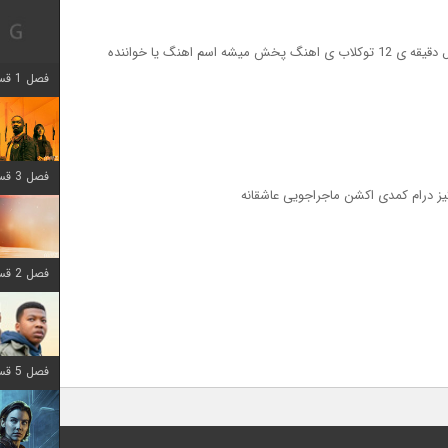
سلام کسی میتونھ کمک کنھ لطفا تو قسمت اول دقیقه ی 12 توکلاب ی اھنگ پخش میشه اسم اھنگ یا خواننده
فصل 1 قسمت 12 اضافه شد
فصل 3 قسمت 6 اضافه شد
یز درام کمدی اکشن ماجراجویی عاشقانه
فصل 2 قسمت 8 اضافه شد
فصل 5 قسمت 8 اضافه شد