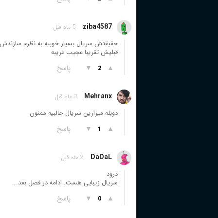
ziba4587
5 ماه قبل
حقیقتش سریال بسیار خوبیه به نظرم سازندش 
قبلیش تقریبا عجیب غریبه
▲
▼
پاسخ
2
Mehranx
3 ماه قبل
دوبله میزارین سریال جالبیه ممنون
▲
▼
پاسخ
1
DaDaL
2 ماه قبل
درود
سریال زیبایی هست. ادامه در فصل بعد...
▲
▼
پاسخ
0