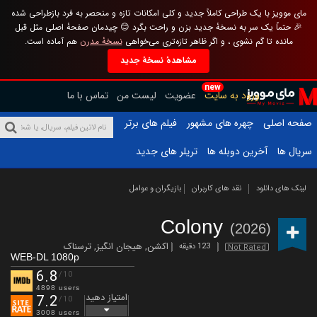
مای موویز با یک طراحی کاملاً جدید و کلی امکانات تازه و منحصر به فرد بازطراحی شده
🎉 حتماً یک سر به نسخهٔ جدید بزن و راحت بگرد 😊 چیدمان صفحهٔ اصلی مثل قبل
مانده تا گم نشوی ، و اگر ظاهر تازه‌تری می‌خواهی
نسخهٔ مدرن
هم آماده است.
مشاهدهٔ نسخهٔ جدید
new
ورود به سایت
عضویت
لیست من
تماس با ما
صفحه اصلی
چهره های مشهور
فیلم های برتر
سریال ها
آخرین دوبله ها
تریلر های جدید
لینک های دانلود
نقد های کاربران
بازیگران و عوامل
Colony
(2026)
اکشن
,
هیجان انگیز
,
ترسناک
123 دقیقه
Not Rated
WEB-DL 1080p
6.8
/10
4898 users
امتیاز دهید
7.2
/10
3008 users