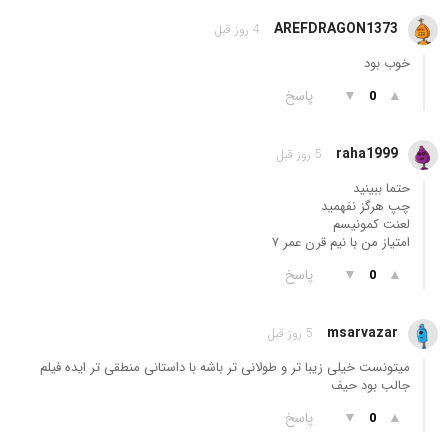
AREFDRAGON1373
4 روز قبل
خوب بود
▲
▼
پاسخ
0
raha1999
5 روز قبل
حتما ببینید
چپ هرگز نفهمید
لعنت کمونیسم
امتیاز من با نیم قرن عمر ٧
▲
▼
پاسخ
0
msarvazar
5 روز قبل
میتونست خیلی زیبا تر و طولانی تر باشه با داستانی منطقی تر ایده فیلم
جالب بود حیف
▲
▼
پاسخ
0