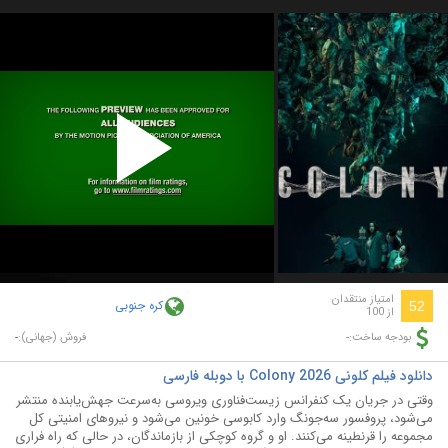
Play
Video
امتیاز منتقدان
کره جنوبی
52
از 100
-
-
بودجه ساخت:
فروش (جهانی):
دانلود فیلم کلونی Colony 2026 با دوبله فارسی
وقتی در جریان یک کنفرانس زیست‌فناوری ویروسی به‌سرعت جهش‌یابنده منتشر
می‌شود، پروفسور سه‌جونگ وارد کابوسی خونین می‌شود و نیروهای امنیتی کل
مجموعه را قرنطینه می‌کنند. او و گروه کوچکی از بازماندگان، در حالی که راه فراری