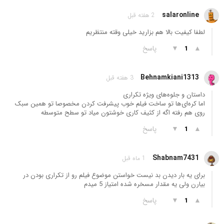
salaronline
2 هفته قبل
لطفا کیفیت بالا هم بزارید خیلی وقته منتظریم
▲
▼
پاسخ
1
Behnamkiani1313
3 هفته قبل
داستان و جلوه‌های ویژه تکراری
اما کره‌ای‌ها تو ساخت فیلم خوب پیشرفت کردن مخصوصا تو همین سبک
روی هم رفته اگه از کثیف کاری خوشتون میاد تو سطح متوسطه
▲
▼
پاسخ
1
Shabnam7431
1 ماه قبل
برای یه بار دیدن بد نیست خواستن موضوع فیلم رو از تکراری بودن در
بیارن ولی یه مقدار مسخره شده امتیاز 5 میدم
▲
▼
پاسخ
1