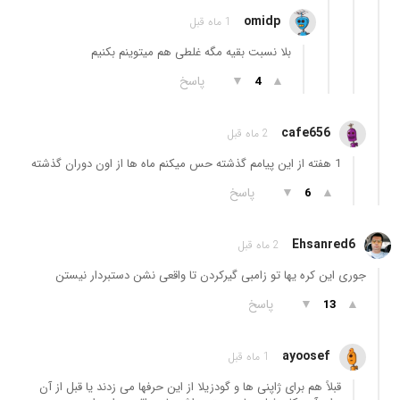
omidp
1 ماه قبل
بلا نسبت بقیه مگه غلطی هم میتوینم بکنیم
▲
▼
پاسخ
4
cafe656
2 ماه قبل
1 هفته از این پیامم گذشته حس میکنم ماه ها از اون دوران گذشته
▲
▼
پاسخ
6
Ehsanred6
2 ماه قبل
جوری این کره یها تو زامبی گیرکردن تا واقعی نشن دستبردار نیستن
▲
▼
پاسخ
13
ayoosef
1 ماه قبل
قبلاً هم برای ژاپنی ها و گودزیلا از این حرفها می زدند یا قبل از آن