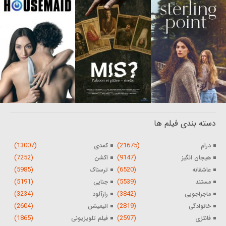
دسته بندی فیلم ها
(13007)
(21675)
درام
کمدی
(7252)
(9147)
هیجان انگیز
اکشن
(5985)
(6520)
عاشقانه
ترسناک
(5191)
(5539)
مستند
جنایی
(3234)
(3842)
ماجراجویی
رازآلود
(2604)
(2819)
خانوادگی
انیمیشن
(1865)
(2597)
فانتزی
فیلم تلویزیونی