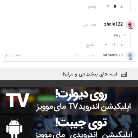
▲
▼
پاسخ
0
zhale122
1 هفته قبل
عالی بود
▲
▼
پاسخ
-1
mrhamid20
1 ماه قبل
(-5)
فیلم های پیشنهادی و مرتبط