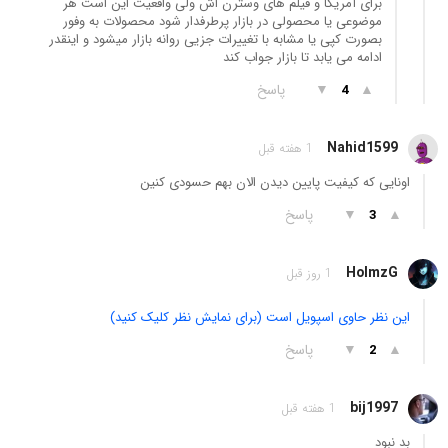
برای آمریکا و فیلم های وسترن اش ولی واقعیت این است هر
موضوعی یا محصولی در بازار پرطرفدار شود محصولات به وفور
بصورت کپی یا مشابه با تغییرات جزیی روانه بازار میشود و اینقدر
ادامه می یابد تا بازار جواب کند
▲
▼
پاسخ
4
Nahid1599
1 هفته قبل
اونایی که کیفیت پایین دیدن الان بهم حسودی کنین
▲
▼
پاسخ
3
HolmzG
1 روز قبل
این نظر حاوی اسپویل است (برای نمایش نظر کلیک کنید)
▲
▼
پاسخ
2
bij1997
1 هفته قبل
بد نبود