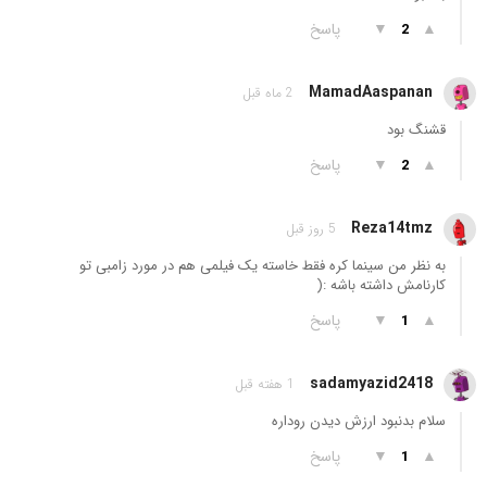
▲
▼
پاسخ
2
MamadAaspanan
2 ماه قبل
قشنگ بود
▲
▼
پاسخ
2
Reza14tmz
5 روز قبل
به نظر من سینما کره فقط خاسته یک فیلمی هم در مورد زامبی تو
کارنامش داشته باشه :(
▲
▼
پاسخ
1
sadamyazid2418
1 هفته قبل
سلام بدنبود ارزش دیدن رو‌داره
▲
▼
پاسخ
1