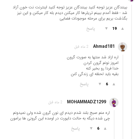
بینندگان عزیز توجه کنید بینندگان عزیز توجه کنید اینترنت نت خون آزاد
شد - فقط آمدم ببینم تریلرها کار میکنن دیدم بله کار میکنن و این نیز
بگذشت بریم برای مرحله موجودات فضایی
▲
▼
پاسخ
19
Ahmad181
2 ماه قبل
اره ازاد شد منتها به صورت گرون
امروز نونم گرون کردن
خدا فردا رو بخیر کنه
بقیه باید لحظه ای زندگی کنن
▲
▼
پاسخ
6
MOHAMMADZ1299
2 ماه قبل
اره منم صبح بلند شدم دیدم ای نون گرون شده ولی نمیدونم
چی شده دیگه به حالت دایورت در اومده این گرونی ها برامون
▲
▼
پاسخ
6