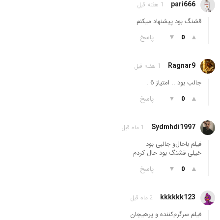
pari666
1 هفته قبل
قشنگ بود پیشنهاد میکنم
▲
▼
پاسخ
0
Ragnar9
1 هفته قبل
جالب بود .. امتیاز 6 .
▲
▼
پاسخ
0
Sydmhdi1997
1 ماه قبل
فیلم باحال‌و جالبی بود
خیلی قشنگ بود حال کردم
▲
▼
پاسخ
0
kkkkkk123
2 ماه قبل
فیلم سرگرم‌کننده و پرهیجان