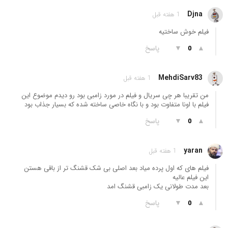
Djna
1 هفته قبل
فیلم خوش ساختیه
▲
▼
پاسخ
0
MehdiSarv83
1 هفته قبل
من تقریبا هر چی سریال و فیلم در مورد زامبی بود رو دیدم موضوع این
فیلم با اونا متفاوت بود و با نگاه خاصی ساخته شده که بسیار جذاب بود
▲
▼
پاسخ
0
yaran
1 هفته قبل
فیلم های که اول پرده میاد بعد اصلی بی شک قشنگ تر از باقی هستن
این فیلم عالیه
بعد مدت طولانی یک زامبی قشنگ امد
▲
▼
پاسخ
0