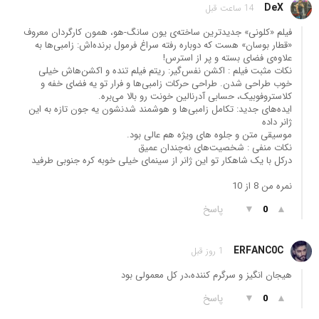
DeX
14 ساعت قبل
فیلم «کلونی» جدیدترین ساخته‌ی یون سانگ-هو، همون کارگردان معروف
«قطار بوسان» هست که دوباره رفته سراغ فرمول برنده‌اش: زامبی‌ها به
علاوه‌ی فضای بسته و پر از استرس!
نکات مثبت فیلم : اکشن نفس‌گیر: ریتم فیلم تنده و اکشن‌هاش خیلی
خوب طراحی شدن. طراحی حرکات زامبی‌ها و فرار تو یه فضای خفه و
کلاستروفوبیک، حسابی آدرنالین خونت رو بالا می‌بره.
ایده‌های جدید: تکامل زامبی‌ها و هوشمند شدنشون یه جون تازه به این
ژانر داده
موسیقی متن و جلوه های ویژه هم عالی بود.
نکات منفی : شخصیت‌های نه‌چندان عمیق
درکل با یک شاهکار تو این ژانر از سینمای خیلی خوبه کره جنوبی طرفید
نمره من 8 از 10
▲
▼
پاسخ
0
ERFANC0C
1 روز قبل
هیجان انگیز و سرگرم کننده،در کل معمولی بود
▲
▼
پاسخ
0