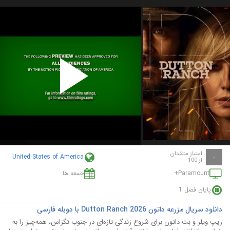
Play
Video
امتیاز منتقدان
United States of America
-
از 100
Paramount+
جمعه ها
پایان فصل 1
دانلود سریال مزرعه داتون Dutton Ranch 2026 با دوبله فارسی
ریپ ویلر و بث داتون برای شروع زندگی تازه‌ای در جنوب تگزاس، همه‌چیز را به