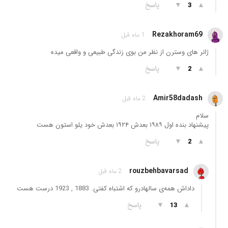
▲
▼
پاسخ
3
Rezakhoram69
1 ماه قبل
ژانر های وسترن از نظر من بوی زندگی طبیعی و واقعی میده
▲
▼
پاسخ
2
Amir58dadash
2 ماه قبل
سلام
پیشنهاد بنده ا‌ول ۱۹۸۹ بعدش ۱۹۲۴ بعدش خود یلو استون هست
▲
▼
پاسخ
2
rouzbehbavarsad
2 ماه قبل
داداش همه‌ی سالهادرو که اشتباه کفتی. 1883 , 1923 درست هست
▲
▼
پاسخ
13