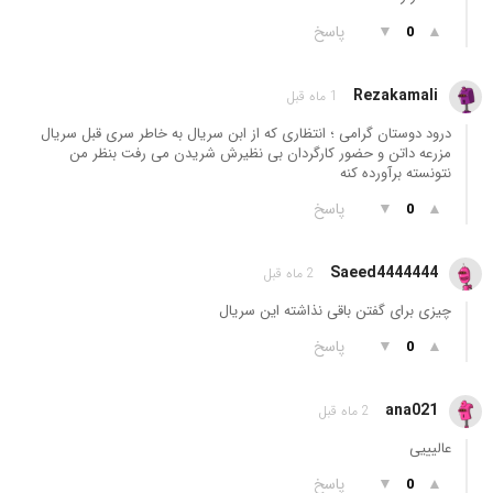
▲
▼
پاسخ
0
Rezakamali
1 ماه قبل
درود دوستان گرامی ؛ انتظاری که از ابن سریال به خاطر سری قبل سریال
مزرعه داتن و حضور کارگردان بی نظیرش شریدن می رفت بنظر من
نتونسته برآورده کنه
▲
▼
پاسخ
0
Saeed4444444
2 ماه قبل
چیزی برای گفتن باقی نذاشته این سریال
▲
▼
پاسخ
0
ana021
2 ماه قبل
عالیییی
▲
▼
پاسخ
0