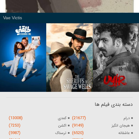
Vae Victis
دسته بندی فیلم ها
(13008)
(21677)
درام
کمدی
(7253)
(9149)
هیجان انگیز
اکشن
(5987)
(6520)
عاشقانه
ترسناک