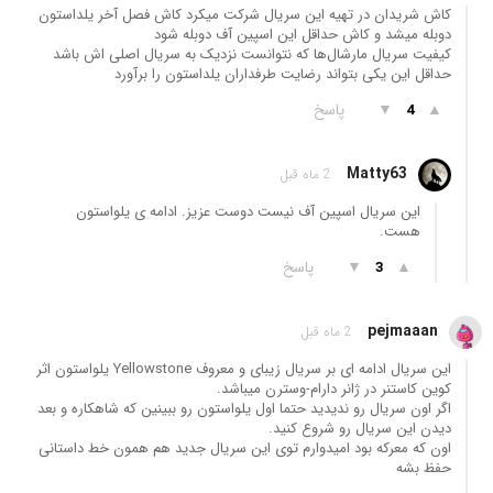
کاش شریدان در تهیه این سریال شرکت میکرد کاش فصل آخر یلداستون
دوبله میشد و کاش حداقل این اسپین آف دوبله شود
کیفیت سریال مارشال‌ها که نتوانست نزدیک به سریال اصلی اش باشد
حداقل این یکی بتواند رضایت طرفداران یلداستون را برآورد
▲
▼
پاسخ
4
Matty63
2 ماه قبل
این سریال اسپین آف نیست دوست عزیز. ادامه ی یلواستون
هست.
▲
▼
پاسخ
3
pejmaaan
2 ماه قبل
این سریال ادامه ای بر سریال زیبای و معروف Yellowstone یلواستون اثر
کوین کاستنر در ژانر دارام-وسترن میباشد.
اگر اون سریال رو ندیدید حتما اول یلواستون رو ببینین که شاهکاره و بعد
دیدن این سریال رو شروع کنید.
اون که معرکه بود امیدوارم توی این سریال جدید هم همون خط داستانی
حفظ بشه