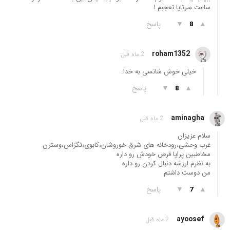
ساعت سرتاپا تعجبم !
▲
▼
پاسخ
8
roham1352
2 ماه قبل
خیلی خوش شانسی به خدا.
▲
▼
پاسخ
8
aminagha
2 ماه قبل
سلام عزیزان
غرب وحشی،رودخانه های شرق خوروشان،کابوی،تگزاس،وسترن
مخاطبین پراپا قرص خودش رو داره
به نظرم ارزشه دنبال کردن رو داره
من دوست داشتم
▲
▼
پاسخ
7
ayoosef
2 ماه قبل