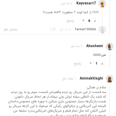
Keyvanart7
2 ماه قبل
۱۹۸۹ از کجا اومد ؟ منظورت ۱۸۸۳ هست؟
▲
▼
پاسخ
6
farivar195656
2 ماه قبل
(-4)
Ahashemi
2 ماه قبل
هوراااااااااا
▲
▼
پاسخ
1
Aminakhlaghi
1 هفته قبل
سلام بر همگی
سه قسمت از این سریال رو دیدم واقعیتش قسمت سوم رو به روز دیدم
که شاید یک اتفاقی بیفته توش ولی نیفتاد،از هر لحاظ سریال داغونی
هست،بازیگرها بسیار مصنوعی بازی میکنن با چهره های مصنوعی،داستان
کلیشه ایی آمریکایی و دیالوگهای رکیکی که میخواد با این کارها سریال رو
خیلی اکشن کنه مثل تمام فیلم و سریال‌های امریکایی،بدرد سلیقه من
نمیخوره دیگه ادامه ندادم دیدن سریال رو