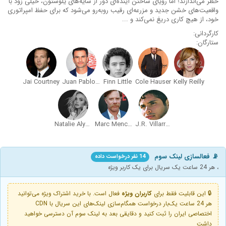
خطر می‌اندازند؛ اما رویای ساختن آینده‌ای دور از سایه‌های یلوستون، خیلی زود با
واقعیت‌های خشن جدید و مزرعه‌ای رقیب روبه‌رو می‌شود که برای حفظ امپراتوری
خود، از هیچ کاری دریغ نمی‌کند و ...
کارگردانی:
ستارگان:
Jai Courtney
Juan Pablo Raba
Finn Little
Cole Hauser
Kelly Reilly
Natalie Alyn Lind
Marc Menchaca
J.R. Villarreal
📡 فعالسازی لینک سوم
14 نفر درخواست داده
، هر 24 ساعت یک سریال برای یک کاربر ویژه
🔒 این قابلیت فقط برای
کاربران ویژه
فعال است. با خرید اشتراک ویژه می‌توانید
هر 24 ساعت یک‌بار درخواست همگام‌سازی لینک‌های این سریال با CDN
اختصاصی ایران را ثبت کنید و دقایقی بعد به لینک سوم آن دسترسی خواهید
داشت