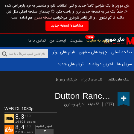
مای موویز با یک طراحی کاملاً جدید و کلی امکانات تازه و منحصر به فرد بازطراحی شده
🎉 حتماً یک سر به نسخهٔ جدید بزن و راحت بگرد 😊 چیدمان صفحهٔ اصلی مثل قبل
مانده تا گم نشوی ، و اگر ظاهر تازه‌تری می‌خواهی
نسخهٔ مدرن
هم آماده است.
مشاهدهٔ نسخهٔ جدید
new
ورود به سایت
عضویت
لیست من
تماس با ما
صفحه اصلی
چهره های مشهور
فیلم های برتر
سریال ها
آخرین دوبله ها
تریلر های جدید
لینک های دانلود
نقد های کاربران
بازیگران و عوامل
Dutton Ranch
(2026 –
درام
,
وسترن
55 دقیقه
17+
WEB-DL 1080p
8.3
/10
16898 users
امتیاز دهید
8.4
/10
2113 users