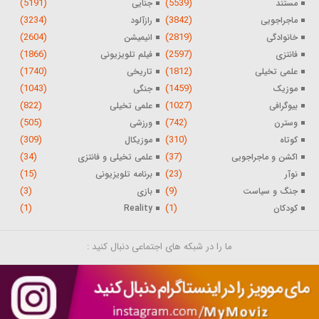
(5191)
(5539)
مستند
جنایی
(3234)
(3842)
ماجراجویی
رازآلود
(2604)
(2819)
خانوادگی
انیمیشن
(1866)
(2597)
فانتزی
فیلم تلویزیونی
(1740)
(1812)
علمی تخیلی
تاریخی
(1043)
(1459)
موزیک
جنگی
(822)
(1027)
بیوگرافی
علمی تخیلی
(505)
(742)
وسترن
ورزشی
(309)
(310)
کوتاه
موزیکال
(34)
(37)
اکشن و ماجراجویی
علمی تخیلی و فانتزی
(15)
(23)
نوآر
برنامه تلویزیونی
(3)
(9)
جنگ و سیاست
بازی
(1)
(1)
کودکان
Reality
ما را در شبکه های اجتماعی دنبال کنید :