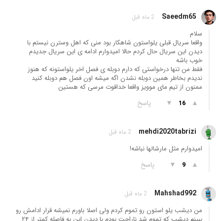
Saeedm65
2 ماه قبل
سلام
واقعا سریال قبلی یلواستون شاهکار بود منی که اهل وسترن نیستم با
دیدن این سریال حال کردم حالا امیدوارم ادامه ی این سریال جدیدم
خوب باشه
فقط من تنها درخواستی که دارم دوبله ی فصل اخر یلواستونه که هنوز
ندیدم بخاطر همین دوبله نشدن اگه میشه اون فصل هم دوبله کنید
ممنون از تیم مای موویز واقعا خداقوت مرسی که هستین
▲
▼
پاسخ
16
mehdi2020tabrizi
2 ماه قبل
امیدوارم مثل مارشالها نباشه!
▲
▼
پاسخ
9
Mahshad992
2 ماه قبل
من دیشب یلو استون رو تموم کردم ولی اصلا باورم نمیشه قرار ادامش رو
ببینم دیشب که تموم شد ناراحت بودم با دیدن این به فاصله کمتر از ۲۴