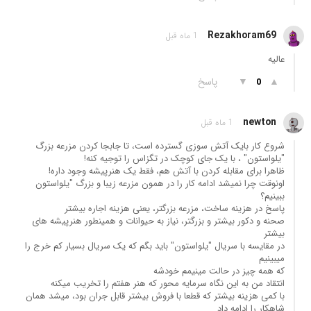
Rezakhoram69
1 ماه قبل
عالیه
▲
▼
پاسخ
0
newton
1 ماه قبل
شروع کار بایک آتش سوزی گسترده است، تا جابجا کردن مزرعه بزرگ
"یلواستون" ، با یک جای کوچک در تگزاس را توجیه کنه!
ظاهرا برای مقابله کردن با آتش هم، فقط یک هنرپیشه وجود داره!
اونوقت چرا نمیشد ادامه کار را در همون مزرعه زیبا و بزرگ "یلواستون
ببینیم؟
پاسخ در هزینه ساخت، مزرعه بزرگتر، یعنی هزینه اجاره بیشتر
صحنه و دکور بیشتر و بزرگتر، نیاز به حیوانات و همینطور هنرپیشه های
بیشتر
در مقایسه با سریال "یلواستون" باید بگم که یک سریال بسیار کم خرج را
میبینیم
که همه چیز در حالت مینیمم خودشه
انتقاد من به این نگاه سرمایه محور که هنر هفتم را تخریب میکنه
با کمی هزینه بیشتر که قطعا با فروش بیشتر قابل جران بود، میشد همان
شاهکار را ادامه داد