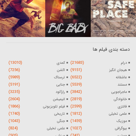
دسته بندی فیلم ها
(13010)
(21683)
درام
کمدی
(7256)
(9151)
هیجان انگیز
اکشن
(5989)
(6522)
عاشقانه
ترسناک
(5191)
(5539)
مستند
جنایی
(3235)
(3842)
ماجراجویی
رازآلود
(2604)
(2819)
خانوادگی
انیمیشن
(1866)
(2599)
فانتزی
فیلم تلویزیونی
(1740)
(1812)
علمی تخیلی
تاریخی
(1043)
(1459)
موزیک
جنگی
(824)
(1027)
بیوگرافی
علمی تخیلی
(505)
(742)
وسترن
ورزشی