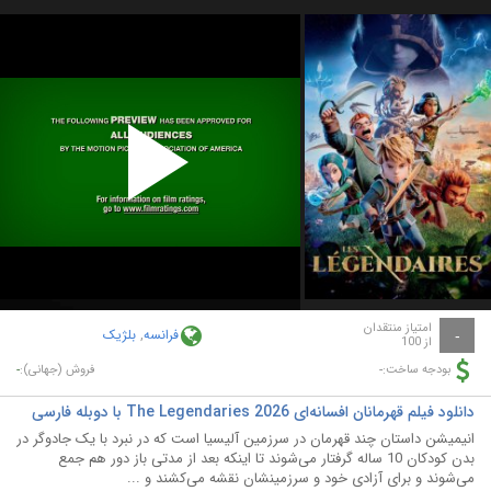
Play
Video
امتیاز منتقدان
فرانسه
,
بلژیک
-
از 100
-
-
بودجه ساخت:
فروش (جهانی):
دانلود فیلم قهرمانان افسانه‌ای The Legendaries 2026 با دوبله فارسی
انیمیشن داستان چند قهرمان در سرزمین آلیسیا است که در نبرد با یک جادوگر در
بدن کودکان 10 ساله گرفتار می‌شوند تا اینکه بعد از مدتی باز دور هم جمع
می‌شوند و برای آزادی خود و سرزمینشان نقشه می‌کشند و ...