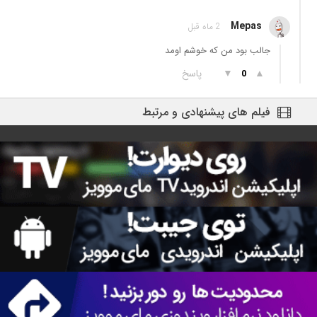
Mepas
2 ماه قبل
جالب بود من که خوشم اومد
▲
▼
پاسخ
0
فیلم های پیشنهادی و مرتبط