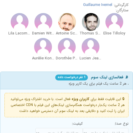
کارگردانی:
Guillaume Ivernel
ستارگان:
Lila Lacombe
Damien Witecka
Antoine Schoumsky
Thomas Sagols
Elise Tilloloy
Aurélie Konaté
Dorothée Pousséo
Lucien Jean-Baptiste
📡 فعالسازی لینک سوم
1 نفر درخواست داده
، هر 2 ساعت یک فیلم برای یک کاربر ویژه
🔒 این قابلیت فقط برای
کاربران ویژه
فعال است. با خرید اشتراک ویژه می‌توانید
هر 2 ساعت یک‌بار درخواست همگام‌سازی لینک‌های این فیلم با CDN اختصاصی
ایران را ثبت کنید و دقایقی بعد به لینک سوم آن دسترسی خواهید داشت
نوع صدا:
کیفیت: