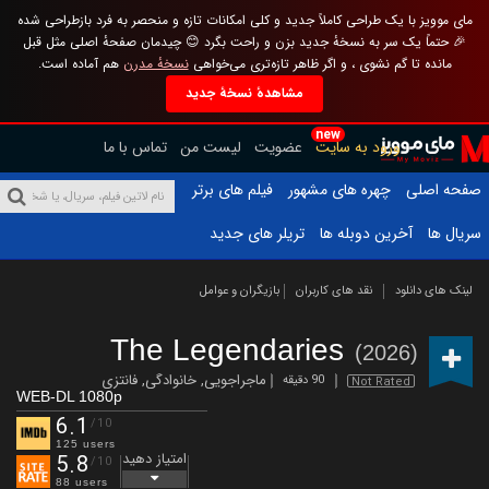
مای موویز با یک طراحی کاملاً جدید و کلی امکانات تازه و منحصر به فرد بازطراحی شده
🎉 حتماً یک سر به نسخهٔ جدید بزن و راحت بگرد 😊 چیدمان صفحهٔ اصلی مثل قبل
مانده تا گم نشوی ، و اگر ظاهر تازه‌تری می‌خواهی
نسخهٔ مدرن
هم آماده است.
مشاهدهٔ نسخهٔ جدید
new
ورود به سایت
عضویت
لیست من
تماس با ما
صفحه اصلی
چهره های مشهور
فیلم های برتر
سریال ها
آخرین دوبله ها
تریلر های جدید
لینک های دانلود
نقد های کاربران
بازیگران و عوامل
The Legendaries
(2026)
ماجراجویی
,
خانوادگی
,
فانتزی
90 دقیقه
Not Rated
WEB-DL 1080p
6.1
/10
125 users
امتیاز دهید
5.8
/10
88 users