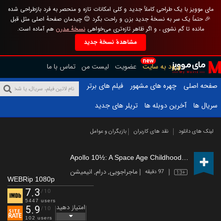
مای موویز با یک طراحی کاملاً جدید و کلی امکانات تازه و منحصر به فرد بازطراحی شده
🎉 حتماً یک سر به نسخهٔ جدید بزن و راحت بگرد 😊 چیدمان صفحهٔ اصلی مثل قبل
مانده تا گم نشوی ، و اگر ظاهر تازه‌تری می‌خواهی
نسخهٔ مدرن
هم آماده است.
مشاهدهٔ نسخهٔ جدید
new
ورود به سایت
عضویت
لیست من
تماس با ما
صفحه اصلی
چهره های مشهور
فیلم های برتر
سریال ها
آخرین دوبله ها
تریلر های جدید
لینک های دانلود
نقد های کاربران
بازیگران و عوامل
Apollo 10½: A Space Age Childhood
(2022)
ماجراجویی
,
درام
,
انیمیشن
97 دقیقه
13+
WEBRip 1080p
7.3
/10
5447 users
امتیاز دهید
5.9
/10
102 users