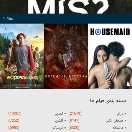
Mis ?
دسته بندی فیلم ها
(13007)
(21673)
درام
کمدی
(7252)
(9147)
هیجان انگیز
اکشن
(5985)
(6520)
عاشقانه
ترسناک