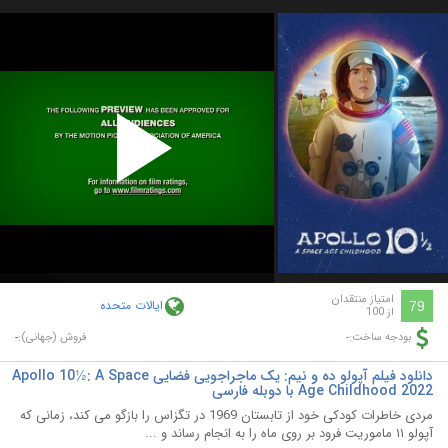
Play
Video
امتیاز منتقدان
ایالات متحده
79
از 100
-
-
بودجه ساخت:
فروش (جهانی):
دانلود فیلم آپولو ده و نیم: یک ماجراجویی فضایی Apollo 10½: A Space
Age Childhood 2022 با دوبله فارسی
مردی خاطرات کودکی خود از تابستان 1969 در تگزاس را بازگو می کند، زمانی که
آپولو ۱۱ ماموریت فرود بر روی ماه را به انجام رساند و ...