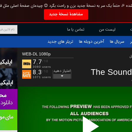
تازه و منحصر به فرد بازطراحی شده 🎉 حتماً یک سر به نسخهٔ جدید بزن و راحت بگرد 
مشاهدهٔ نسخهٔ جدید
تماس با ما
لیست من
تریلر های جدید
آخرین دوبله ها
سریال ها
ف
WEB-DL 1080p
ب
7.7
/10
3080 users
The Sound
امتیاز دهید
8.3
/10
1071 users