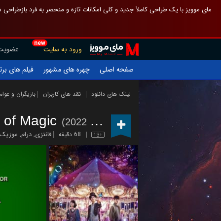
 چیدمان صفحهٔ اصلی مثل قبل مانده تا گم نشوی ، و اگر ظاهر تازه‌تری می‌خواهی
new
عضویت
ورود به سایت
یلم های برتر
چهره های مشهور
صفحه اصلی
ازیگران و عوامل
نقد های کاربران
لینک های دانلود
 of Magic
(2022 – )
موزیک
,
درام
,
فانتزی
68 دقیقه
13+