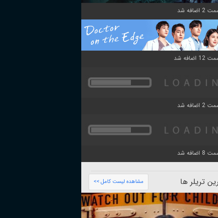
ن تریلر ها
مشاهده لیست کامل >>