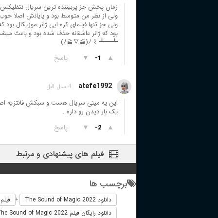
زمان پخش جز پربیننده ترین سریال نتفلیکس قرار گرفته ⁦¯⁠\⁠_⁠༼⁠ ⁠•́⁠ ͜⁠⁠
ولی از نظر من متوسط بود و پایانش اصلا خوب 
ولی جز تنها فیلمای کره ایی ژانر موزیکال بود 
بود که ژانر عاشقانه حذف شده بود و باعث میش
▲
▼
پاسخ
-1
atefe1992
4 سال قبل
این یه مینی سریال هست و سبکش فانتزیه اصل
یک‌ بار دیدن رو داره .
▲
▼
پاسخ
-2
فیلم های پیشنهادی و مرتبط
برچسب ها
دانلود The Sound of Magic 2022
فیلم خارجی 2
+
دانلود رایگان فیلم The Sound of Magic 2022