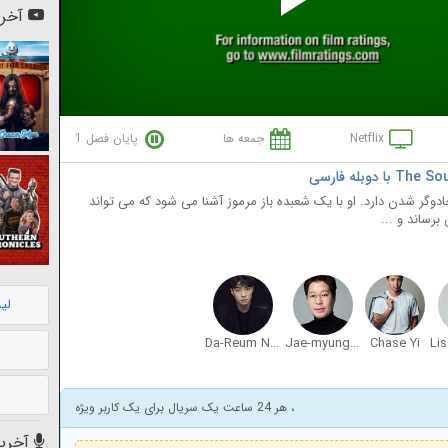
Pl
آخری
Vi
Netflix
جمعه ها
پایان فصل 1
وگر شدن دارد. او با یک شعبده باز مرموز آشنا می شود که می تواند
برساند و ...
لی
Da-Reum Nam
Jae-myung Yoo
Chase Yi
Li
، هر 24 ساعت یک سریال برای یک کاربر ویژه
آخرین