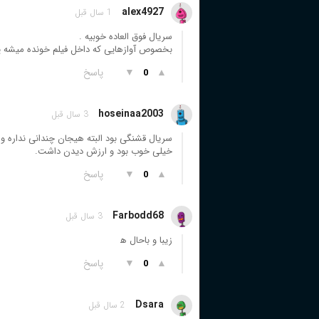
alex4927
1 سال قبل
سریال فوق العاده خوبیه .
بخصوص آوازهایی که داخل فیلم خونده میشه پر
▲
▼
پاسخ
0
hoseinaa2003
3 سال قبل
سریال قشنگی بود البته هیجان چندانی نداره و
خیلی خوب بود و ارزش دیدن داشت.
▲
▼
پاسخ
0
Farbodd68
3 سال قبل
زیبا و باحال ه‍
▲
▼
پاسخ
0
Dsara
2 سال قبل