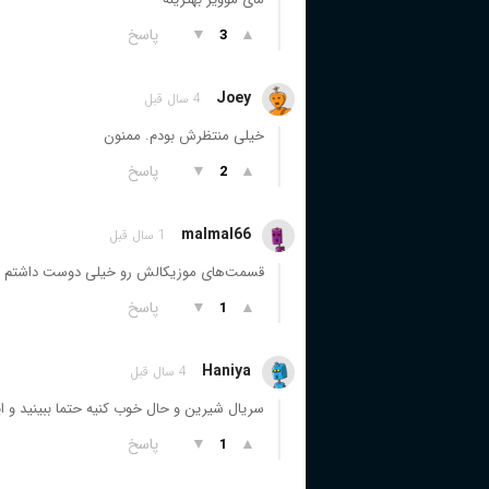
▲
▼
پاسخ
3
Joey
4 سال قبل
خیلی منتظرش بودم. ممنون
▲
▼
پاسخ
2
malmal66
1 سال قبل
قسمت‌های موزیکالش رو خیلی دوست داشتم
▲
▼
پاسخ
1
Haniya
4 سال قبل
سریال شیرین و حال خوب کنیه حتما ببینید و ا
▲
▼
پاسخ
1