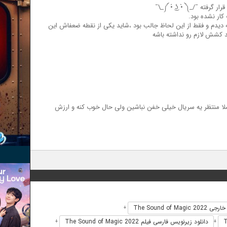
ʖ ⁠•̀⁠ ⁠༽⁠_⁠/⁠¯⁩
کار نشده بود.
که دیدم و فقط از این لحاظ جالب بود ،شاید یکی از نقطه ضعفاش این
د کشش لازم رو نداشته باشه
ا منتظر یه سریال خیلی خفن نباشین ولی حال خوب کنه و ارزش
The Sound of Magic 202
+
دانلود زیرنویس فارسی فیلم The Sound of Magic 2022
+
+