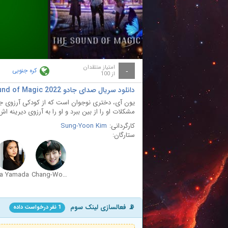
ay
deo
امتیاز منتقدان
کره جنوبی
-
از 100
دانلود سریال صدای جادو The Sound of Magic 2022 با دوبله فارسی
یون آی، دختری نوجوان است که از کودکی آرزوی جاد
مشکلات او را از بین ببرد و او را به آرزوی دیرینه اش 
کارگردانی:
Sung-Yoon Kim
ستارگان:
sa Yamada
Chang-Wook Ji
📡 فعالسازی لینک سوم
1 نفر درخواست داده