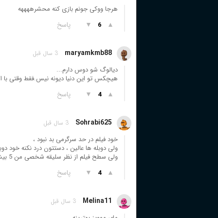
هرجا ووکی جونم بازی کنه محشرههههه
▲
▼
پاسخ
6
maryamkmb88
3 سال قبل
دیالوگ شو دوس دارم...
هیچکس تو این دنیا دیونه نیس.فقط وقتی با اس
▲
▼
پاسخ
4
Sohrabi625
3 سال قبل
خود فیلم در حد سرگرمی بد نبود ،
ولی دوبله ها عالین ، دستتون درد نکنه خود دوبله 10 از 10 می بر
ولی سطح فیلم از نظر سلیقه شخصی من 5 بیشتر نمی بره .
▲
▼
پاسخ
4
Melina11
3 سال قبل
مای موویز بهترینه