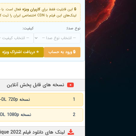
🔒 این قابلیت فقط برای
کاربران ویژه
لینک‌های این فیلم با CDN اختصاصی ایران را ثبت کنید و دقایقی بعد به لینک سوم آن دسترسی خواهید داشت
نوع صدا:
کیفیت:
🔒 ورود به حساب
⭐ دریافت اشتراک ویژه
نسخه های قابل پخش آنلاین
1
نسخه WEB-DL 720p زبان اصلی
2
نسخه WEB-DL 1080p زبان اصلی
لینک های دانلود فیلم Une comédie romantique 2022