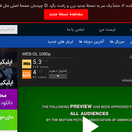
تازه و منحصر به فرد بازطراحی شده 🎉 حتماً یک سر به نسخهٔ جدید بزن و راحت بگرد 
مشاهدهٔ نسخهٔ جدید
تماس با ما
لیست من
تریلر های جدید
آخرین دوبله ها
سریال ها
ف
WEB-DL 1080p
ب
5.3
/10
119 users
امتیاز دهید
4
/10
80 users
عاشقان