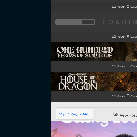
ن تریلر ها
مشاهده لیست کامل >>