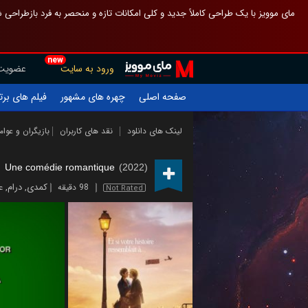
 چیدمان صفحهٔ اصلی مثل قبل مانده تا گم نشوی ، و اگر ظاهر تازه‌تری می‌خواهی
new
عضویت
ورود به سایت
یلم های برتر
چهره های مشهور
صفحه اصلی
ازیگران و عوامل
نقد های کاربران
لینک های دانلود
Une comédie romantique
(2022)
ه
,
درام
,
کمدی
98 دقیقه
Not Rated