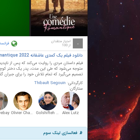
ay
deo
امتیاز منتقدان
فرانسه
-
از 100
دانلود فیلم یک کمدی عاشقانه Une comédie romantique 2022
فیلم داستان مردی را روایت می‌کند که پس از ناپد
متوجه می‌شود که طی این مدت، پدر یک دختر کوچک
تصمیم می‌گیرد که تمام تلاش خود را برای جبران گ
کارگردانی:
Thibault Segouin
ستارگان:
Debay
Olivier Chantreau
Golshifteh Farahani
Alex Lutz
📡 فعالسازی لینک سوم