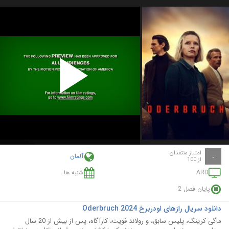
Play
Video
امتیاز منتقدان
آلمان
-
از 100
ARD
شنبه ها
پایان فصل 2
دانلود سریال رازهای اودربرخ Oderbruch 2024
ماگی کرینگ، پلیس سابق، و رولاند فویت، کارآگاه، پس از بیش از 20 سال