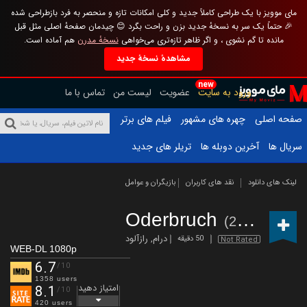
مای موویز با یک طراحی کاملاً جدید و کلی امکانات تازه و منحصر به فرد بازطراحی شده
🎉 حتماً یک سر به نسخهٔ جدید بزن و راحت بگرد 😊 چیدمان صفحهٔ اصلی مثل قبل
مانده تا گم نشوی ، و اگر ظاهر تازه‌تری می‌خواهی
نسخهٔ مدرن
هم آماده است.
مشاهدهٔ نسخهٔ جدید
new
ورود به سایت
عضویت
لیست من
تماس با ما
صفحه اصلی
چهره های مشهور
فیلم های برتر
سریال ها
آخرین دوبله ها
تریلر های جدید
لینک های دانلود
نقد های کاربران
بازیگران و عوامل
Oderbruch
(2024 – )
درام
,
رازآلود
50 دقیقه
Not Rated
WEB-DL 1080p
6.7
/10
1358 users
امتیاز دهید
8.1
/10
420 users