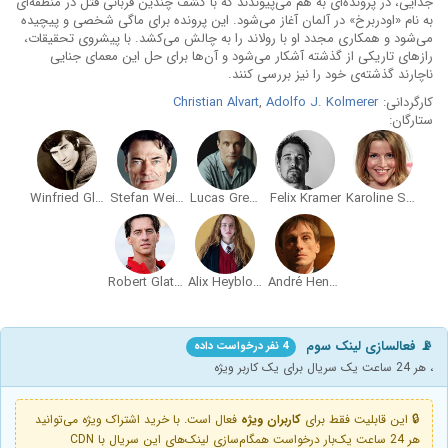
جدایی، در پرونده‌ای به هم می‌پیوندند که با کشف چندین قربانی قتل در منطقه‌ای
به نام «اودربرخ» در آلمان آغاز می‌شود. این پرونده برای ماگی شخصی و پیچیده
می‌شود و همکاری مجدد او با رولاند را به چالش می‌کشد. با پیشروی تحقیقات،
رازهای تاریکی از گذشته آشکار می‌شود و آن‌ها برای حل این معمای جنایی
ناچارند گذشته‌ی خود را نیز بررسی کنند.
کارگردانی:
Adolfo J. Kolmerer
,
Christian Alvart
ستارگان:
Winfried Glatzeder
Stefan Weinert
Lucas Gregorowicz
Felix Kramer
Karoline Schuch
Robert Glatzeder
Alix Heyblom
André Hennicke
📡 فعالسازی لینک سوم
4 نفر درخواست داده
، هر 24 ساعت یک سریال برای یک کاربر ویژه
🔒 این قابلیت فقط برای
کاربران ویژه
فعال است. با خرید اشتراک ویژه می‌توانید
هر 24 ساعت یک‌بار درخواست همگام‌سازی لینک‌های این سریال با CDN