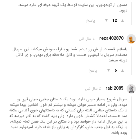
ممنون از توجهتون، این سایت توسط یک گروه حرفه ای اداره میشه.
درود.
▲
▼
پاسخ
12
reza402870
2 سال قبل
باسلام. قسمت اولش رو دیدم. شما رو بطرف خودش میکشه این سریال.
معتقدم سریال با کیفیتی هست و قابل ملاحظه برای دیدن. و ای کاش
دوبله میشد!
▲
▼
پاسخ
6
rabi2085
2 سال قبل
سریال شروع بسیار خوبی داره، نوید یک داستان جنایی خیلی قوی رو
میده. ولی در ادامه مسیر عوض میشه و بیشتر تم خون آشامی پیدا میکنه
تا یک داستان جنایی. البته برای کسانی که به داستانهای خون آشامی علاقه
مند هستند، احتمالا کشش خوبی داره. ولی باید گفت که به نظر میرسه که
یا این سریال ادامه دار خواهد بود و داستان در این یک فصل تمام نمیشه،
یا اینکه به قول جناب خان، کارگردان به پایان باز علاقه داره. امیدوارم مفید
بوده باشه.