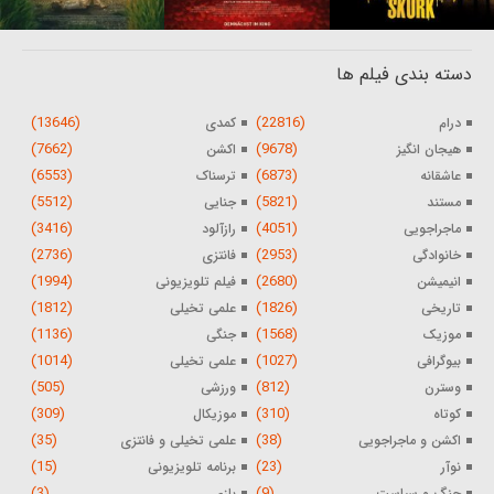
دسته بندی فیلم ها
(13646)
(22816)
درام
کمدی
(7662)
(9678)
هیجان انگیز
اکشن
(6553)
(6873)
عاشقانه
ترسناک
(5512)
(5821)
مستند
جنایی
(3416)
(4051)
ماجراجویی
رازآلود
(2736)
(2953)
خانوادگی
فانتزی
(1994)
(2680)
انیمیشن
فیلم تلویزیونی
(1812)
(1826)
تاریخی
علمی تخیلی
(1136)
(1568)
موزیک
جنگی
(1014)
(1027)
بیوگرافی
علمی تخیلی
(505)
(812)
وسترن
ورزشی
(309)
(310)
کوتاه
موزیکال
(35)
(38)
اکشن و ماجراجویی
علمی تخیلی و فانتزی
(15)
(23)
نوآر
برنامه تلویزیونی
(3)
(9)
جنگ و سیاست
بازی