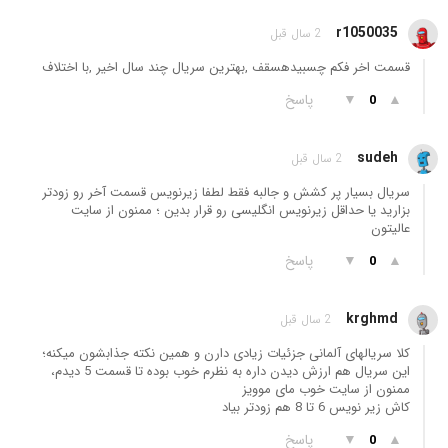
r1050035
2 سال قبل
قسمت اخر فکم چسبیدهسقف ,بهترین سریال چند سال اخیر ,با اختلاف
▲
▼
پاسخ
0
sudeh
2 سال قبل
سریال بسیار پر کشش و جالبه فقط لطفا زیرنویس قسمت آخر رو زودتر
بزارید یا حداقل زیرنویس انگلیسی رو قرار بدین ؛ ممنون از سایت
عالیتون
▲
▼
پاسخ
0
krghmd
2 سال قبل
کلا سریالهای آلمانی جزئیات زیادی دارن و همین نکته جذابشون میکنه؛
این سریال هم ارزش دیدن داره به نظرم خوب بوده تا قسمت 5 دیدم،
ممنون از سایت خوب مای موویز
کاش زیر نویس 6 تا 8 هم زودتر بیاد
▲
▼
پاسخ
0