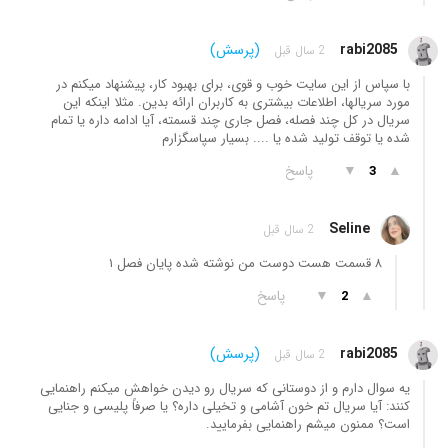
rabi2085
(پرسش)
2 سال قبل
با سپاس از این سایت خوب و قوی، برای بهبود کار، پیشنهاد میکنم در
مورد سریالها، اطلاعات بیشتری به کاربران ارائه بدین. مثلا اینکه این
سریال در کل چند فصله، فصل جاری چند قسمته، آیا ادامه داره یا تمام
شده یا توقف تولید شده یا .... بسیار سپاسگزارم
▲
▼
پاسخ
3
Seline
2 سال قبل
۸ قسمت هست دوست من نوشته شده پایان فصل ۱
▲
▼
پاسخ
2
rabi2085
(پرسش)
2 سال قبل
یه سوال دارم و از دوستانی که سریال رو دیدن خواهش میکنم راهنمایی
کنند: آیا سریال تم خون آشامی و تخیلی داره؟ یا صرفاً پلیسی و جنایی
است؟ ممنون میشم راهنمایی بفرمایید.