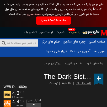
مای موویز با یک طراحی کاملاً جدید و کلی امکانات تازه و منحصر به فرد بازطراحی شده
🎉 حتماً یک سر به نسخهٔ جدید بزن و راحت بگرد 😊 چیدمان صفحهٔ اصلی مثل قبل
مانده تا گم نشوی ، و اگر ظاهر تازه‌تری می‌خواهی
نسخهٔ مدرن
هم آماده است.
مشاهدهٔ نسخهٔ جدید
new
ورود به سایت
عضویت
لیست من
تماس با ما
صفحه اصلی
چهره های مشهور
فیلم های برتر
سریال ها
آخرین دوبله ها
تریلر های جدید
لینک های دانلود
نقد های کاربران
بازیگران و عوامل
The Dark Sisters
(202
ترسناک
80 دقیقه
Not Rated
WEB-DL 1080p
4.3
/10
29 users
امتیاز دهید
4.4
/10
30 users