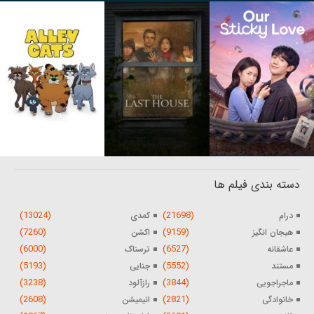
دسته بندی فیلم ها
(13024)
(21698)
درام
کمدی
(7260)
(9159)
هیجان انگیز
اکشن
(6000)
(6527)
عاشقانه
ترسناک
(5193)
(5552)
مستند
جنایی
(3238)
(3844)
ماجراجویی
رازآلود
(2608)
(2821)
خانوادگی
انیمیشن