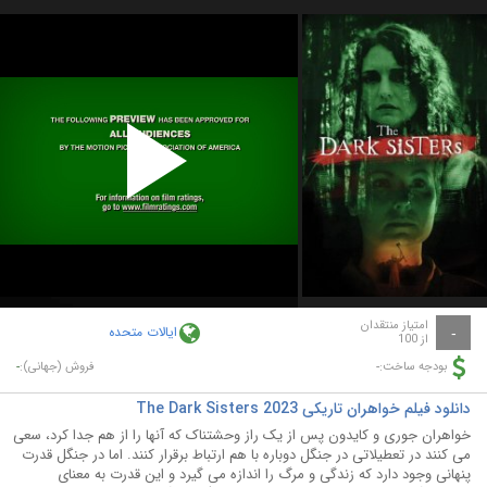
Play
Video
امتیاز منتقدان
ایالات متحده
-
از 100
-
-
بودجه ساخت:
فروش (جهانی):
دانلود فیلم خواهران تاریکی The Dark Sisters 2023
خواهران جوری و کایدون پس از یک راز وحشتناک که آنها را از هم جدا کرد، سعی
می کنند در تعطیلاتی در جنگل دوباره با هم ارتباط برقرار کنند. اما در جنگل قدرت
پنهانی وجود دارد که زندگی و مرگ را اندازه می گیرد و این قدرت به معنای