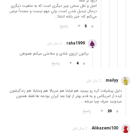
درود بر شما
اصل و نقل سخن چیز دیگری است که به ماهیت دیگری
درحال تبدیل شدن است، ولی مهم نیست و مجدداً عرض
می‌کنم که؛ خیر باشه انشاا...
▲
▼
پاسخ
5
raha1999
2 سال قبل
براتون ارزوی شادی و سلامتی میکنم هموطن
▲
▼
پاسخ
4
mailyy
2 سال قبل
دلیل پیشرفت کره رو ببینید هم فیلما هم سریالا هم وسایلا هم زندگیشون
ایده از امریکاس و یه قدم بهتر از اونا بعد ایران بودجه ها فقط همتون
میدونید صرف چیا میشه ...
▲
▼
پاسخ
20
Alikazemi100
2 سال قبل