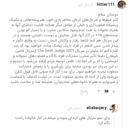
Hitler111
2 سال قبل
دوستان سلام
اکثر فیلم‌ها و سریال‌های کره‌ای بخاطر بازی خوب هنرپیشه‌هاش و تکنیک
پیشرفته فیلم‌برداری و خیلی از عوامل دیگر همانند قابلیت تماشای آنها به
همراه خانواده به علت عدم وجود سکانس مخرب و یا بسیار کم بودن
صحنه‌های 18+ در آثار آنها، قابل ستایش و دوست داشتنی هستند و در
این سریال هم شما شاهد رفتار و واکنش انسان نسبت به وقایع ناگوار و
بیدار شدن حس انتقام در افراد با یک پیامک ساده، خواهید بود که باید
اشاره کنم که جلوتر در سریال The Devil Judge 2021 (سریال قاضی
شیطان) دقیقاً تأثیر مخرب مشارکت افراد ناآگاه و قضاوت‌های عجولانه و
احساسی را که بر اثر اطلاعات ناقص توسط مردم گرفته می‌شود را دیدیم و
در این سریال نیز روندی مشابه برای رأی‌گیری را با نحوه‌ی مشارکت
متفاوت تجربه خواهیم نمود، برای بنده آثار کره جنوبی قابل قبول تلقی
می‌شود ولی از آنجا که سلایق متفاوت است، در نهایت انتخاب با شماست
و امیدوارم به همراه خانواده‌های محترم‌تان، همیشه شاد و سلامت باشید.
▲
▼
پاسخ
38
eliabaqery
2 سال قبل
برای منم سریال های کره ای خوبه و میشه در کنار خانواده راحت
نگاه کرد