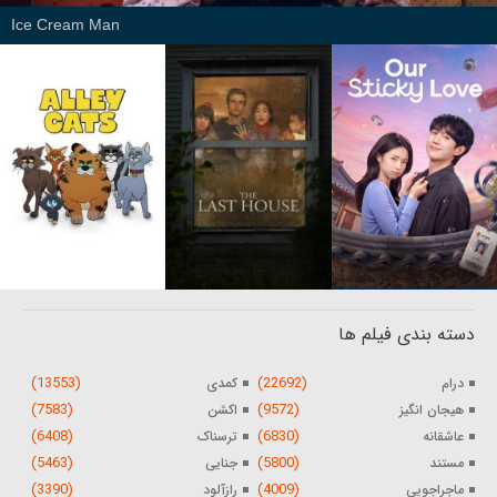
Ice Cream Man
دسته بندی فیلم ها
(13553)
(22692)
درام
کمدی
(7583)
(9572)
هیجان انگیز
اکشن
(6408)
(6830)
عاشقانه
ترسناک
(5463)
(5800)
مستند
جنایی
(3390)
(4009)
ماجراجویی
رازآلود