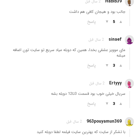
Habib39
2 سال قبل
جالب بود و هیجان کافی هم داشت
▲
▼
پاسخ
5
sinaef
2 سال قبل
مای موویز عشقی بخدا، همین که دوبله میاد سریع تو سایت تون اضافه
میشه
▲
▼
پاسخ
3
Ertyyy
2 سال قبل
سریال خیلی خوب بود قسمت 3تا12 دوبله بشه
▲
▼
پاسخ
3
963pouyamun369
2 سال قبل
با تشکر از سایت که بهترین سایت فیلمه لطفا دوبله کنید