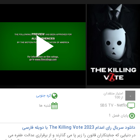
Play
Video
امتیاز منتقدان
کره جنوبی
-
از 100
SBS TV - Netflix
شنبه ها
پایان فصل 1
دانلود سریال رای اعدام The Killing Vote 2023 با دوبله فارسی
در دنیایی که جنایتکاران قانون را زیر پا می گذارند و از برقراری عدالت طفره می