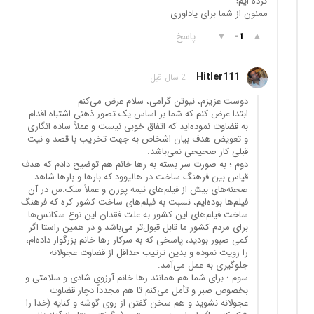
کرده ایم!
ممنون از شما برای یاداوری
▲
▼
پاسخ
-1
Hitler111
2 سال قبل
دوست عزیزم، نیوتن گرامی، سلام عرض می‌کنم
ابتدا عرض کنم که شما بر اساس یک تصور ذهنی اشتباه اقدام
به قضاوت نموده‌اید که اتفاق خوبی نیست و عملاً ساده انگاری
و تعویض هدف بیان اشخاص به جهت تخریب با قصد و نیت
قبلی کار صحیحی نمی‌باشد.
دوم ؛ به صورت سر بسته به رها خانم هم توضیح دادم که هدف
قیاس بین فرهنگ ساخت در هالیوود که بارها و بارها شاهد
صحنه‌های بیش از فیلم‌های نیمه پورن و عملاً سک.س در آن
فیلم‌ها بوده‌ایم، نسبت به فیلم‌های ساخت کشور کره که فرهنگ
ساخت فیلم‌های این کشور به علت فقدان این نوع سکانس‌ها
برای مردم کشور ما قابل قبول‌تر می‌باشد و در همین راستا اگر
کمی صبور بودید، پاسخی که به سرکار رها خانم بزرگوار داده‌ام،
را رویت نموده و بدین ترتیب حداقل از قضاوت عجولانه
جلوگیری به عمل می‌آمد.
سوم ؛ برای شما هم همانند رها خانم آرزوی شادی و سلامتی و
بخصوص صبر و تأمل می‌کنم تا هم مجدداً دچار قضاوت
عجولانه نشوید و هم سخن گفتن از روی گوشه و کنایه (خدا را