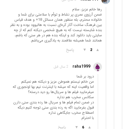
رها خانم عزیز، سلام
ضمن آرزوی عمری پر نشاط و توأم با سلامتی برای شما و
خانواده محترم، بله منظور همان مسائل 18+ و هدف قیاس
بین فرهنگ ساخت آثار کره‌ای نسبت به هالیوود بوده و به نظر
بنده شایسته نیست که به هیچ شخصی دیکته کنم که از چه
سایتی باید دانلود کند و اینکه بنده هم در هر سنی که باشم،
همانند شما همیشه علاقمند به یادگیری می‌باشم.
▲
▼
پاسخ
2
raha1999
2 سال قبل
درود بر شما
من خانم نیستم هموطن عزیز و دیکته هم نمیکنم
اما واقعیت اینه که میشه با اینترنت نیم بها اونجوری که
میفرمایید فیلم ها و سریال‌ها رو دید.درسته؟
سکانس مخرب هم نداره
در ضمن تمام فیلم ها و سریال ها رده بندی سنی دارن
قبول بفرمایید اگه به رده بندی سنی توجه کنیم دیگه
اصطلاح مخرب جایگاهی نداره
با احترام
▲
▼
پاسخ
6