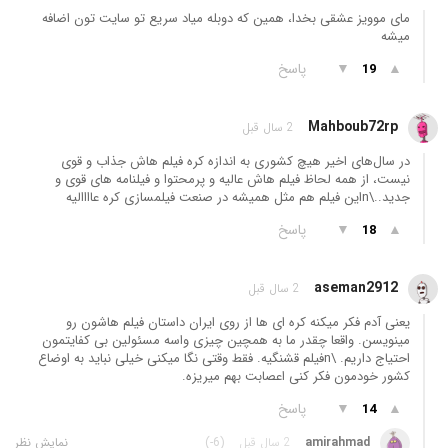
مای موویز عشقی بخدا، همین که دوبله میاد سریع تو سایت تون اضافه
میشه
▲
▼
پاسخ
19
Mahboub72rp
2 سال قبل
در سال‌های اخیر هیچ کشوری به اندازه کره فیلم هاش جذاب و قوی
نیست، از همه لحاظ فیلم هاش عالیه و پرمحتوا و فیلنامه های قوی و
جدید..\nاین فیلم هم مثل همیشه در صنعت فیلمسازی کره عاااالیه
▲
▼
پاسخ
18
aseman2912
2 سال قبل
یعنی آدم فکر میکنه کره ای ها از روی ایران داستان فیلم هاشون رو
مینویسن. واقعا چقدر ما به همچین چیزی واسه مسئولین بی کفایتمون
احتیاج داریم. \nفیلم قشنگیه. فقط وقتی نگا میکنی خیلی نباید به اوضاع
کشور خودمون فکر کنی اعصابت بهم میریزه.
▲
▼
پاسخ
14
amirahmad
2 سال قبل
(-6)