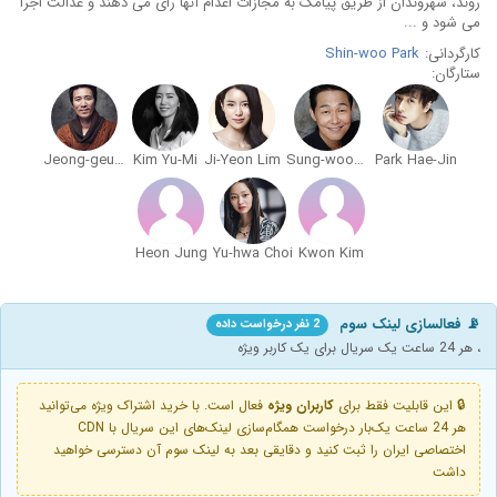
روند، شهروندان از طریق پیامک به مجازات اعدام آنها رای می ‌دهند و عدالت اجرا
می شود و ...
کارگردانی:
Shin-woo Park
ستارگان:
Jeong-geun Sin
Kim Yu-Mi
Ji-Yeon Lim
Sung-woong Park
Park Hae-Jin
Heon Jung
Yu-hwa Choi
Kwon Kim
📡 فعالسازی لینک سوم
2 نفر درخواست داده
، هر 24 ساعت یک سریال برای یک کاربر ویژه
🔒 این قابلیت فقط برای
کاربران ویژه
فعال است. با خرید اشتراک ویژه می‌توانید
هر 24 ساعت یک‌بار درخواست همگام‌سازی لینک‌های این سریال با CDN
اختصاصی ایران را ثبت کنید و دقایقی بعد به لینک سوم آن دسترسی خواهید
داشت