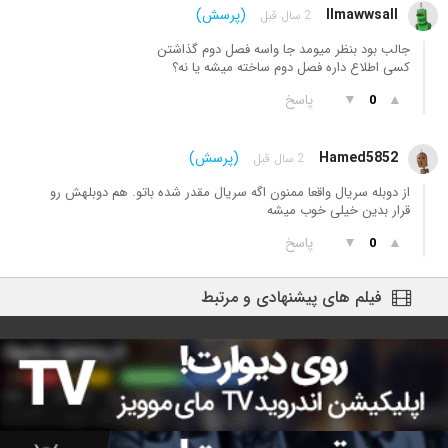
llmawwsall
(پرسش)
2 سال قبل
جالب بود بنظر میومد جا واسه فصل دوم گذاشتن
کسی اطلاع داره فصل دوم ساخته میشه یا نه؟
▲
▼
پاسخ
0
Hamed5852
(پرسش)
2 سال قبل
از دوبله سریال واقعا ممنون اگه سریال مقدر شده باتو. هم دوبلهش رو
قرار بدین خیلی خوب میشه
▲
▼
پاسخ
0
فیلم های پیشنهادی و مرتبط