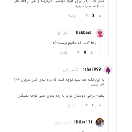
شکر که ...!) را برای هیچ دوستی؛ (برگرفته و نقل از آغاز نظر
شما) مناسب نبینید.
▲
▼
پاسخ
3
llabbasll
1 سال قبل
رها گفت که خانوم نیست که
▲
▼
پاسخ
0
raha1999
2 سال قبل
به ابن نکته هم بتید توجه کنیم که رده بندی این سریال +١۶
ذکر شده
بنظرم برخی دوستان عزیز به رده بندی سنی توجه نمیکنن
▲
▼
پاسخ
0
Hitler111
2 سال قبل