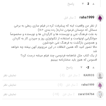
▲
▼
پاسخ
2
raha1999
2 سال قبل
از نظر من واقعیت اینه که پیشرفت کره در فیلم سازی ربطی به برخی
مسائل که دوستان فرمودن نداره( رده بندی +١٨)
به علت فرهنگ غنی و نویسنده ها و کارگردان ها و نویسنده و مخصوصاً
جوانگرایی اونهاست و استفاده از تکنولوژی روز و سپردن کار به کاردان
و همچنین بازگشت به فرهنگ غنی خودشون
حالا تصور کنید اگه همین اتفاقات در این مرزوبوم کهن بیفته چه خواهد
شد
از یک کتاب مثل شاهنامه فردوسی چند فیلم میشه درست کرد؟
افسوس که هنوز باید مختارنامه ببینیم
▲
▼
پاسخ
-2
KAIROS
2 سال قبل
(-3)
raha1999
2 سال قبل
(-5)
zara104764
2 سال قبل
(-18)