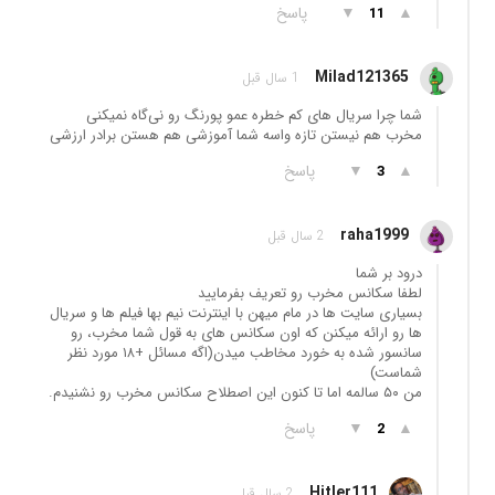
▲
▼
پاسخ
11
Milad121365
1 سال قبل
شما چرا سریال های کم خطره عمو پورنگ رو نی‌گاه نمیکنی
مخرب هم نیستن تازه واسه شما آموزشی هم هستن برادر ارزشی
▲
▼
پاسخ
3
raha1999
2 سال قبل
درود بر شما
لطفا سکانس مخرب رو تعریف بفرمایید
بسیاری سایت ها در مام میهن با اینترنت نیم بها فیلم ها و سریال
ها رو ارائه میکنن که اون سکانس های به قول شما مخرب، رو
سانسور شده به خورد مخاطب میدن(اگه مسائل +١٨ مورد نظر
شماست)
من ۵٠ سالمه اما تا کنون این اصطلاح سکانس مخرب رو نشنیدم.
▲
▼
پاسخ
2
Hitler111
2 سال قبل