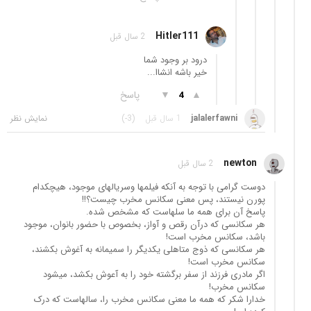
Hitler111
2 سال قبل
درود بر وجود شما
خیر باشه انشاا...
▲
▼
پاسخ
4
jalalerfawni
1 سال قبل
(-3)
newton
2 سال قبل
دوست گرامی با توجه به آنکه فیلمها وسریالهای موجود، هیچکدام
پورن نیستند، پس معنی سکانس مخرب چیست؟!!
پاسخ آن برای همه ما سلهاست که مشخص شده.
هر سکانسی که درآن رقص و آواز، بخصوص با حضور بانوان، موجود
باشد، سکانس مخرب است!
هر سکانسی که ذوج متاهلی یکدیگر را سمیمانه به آغوش بکشند،
سکانس مخرب است!
اگر مادری فرزند از سفر برگشته خود را به آعوش بکشد، میشود
سکانس مخرب!
خدارا شکر که همه ما معنی سکانس مخرب را، سالهاست که درک