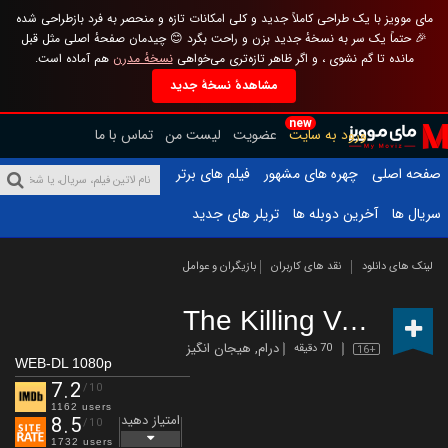
مای موویز با یک طراحی کاملاً جدید و کلی امکانات تازه و منحصر به فرد بازطراحی شده
🎉 حتماً یک سر به نسخهٔ جدید بزن و راحت بگرد 😊 چیدمان صفحهٔ اصلی مثل قبل
مانده تا گم نشوی ، و اگر ظاهر تازه‌تری می‌خواهی
نسخهٔ مدرن
هم آماده است.
مشاهدهٔ نسخهٔ جدید
new
ورود به سایت
عضویت
لیست من
تماس با ما
صفحه اصلی
چهره های مشهور
فیلم های برتر
سریال ها
آخرین دوبله ها
تریلر های جدید
لینک های دانلود
نقد های کاربران
بازیگران و عوامل
The Killing Vote
(2023
درام
,
هیجان انگیز
70 دقیقه
16+
WEB-DL 1080p
7.2
/10
1162 users
امتیاز دهید
8.5
/10
1732 users