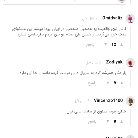
Omidvaliz
2 سال قبل
کاش توی واقعیت یه همچین شخصی در ایران پیدا میشد این مسئولای
مفت خور می‌گرفت و همین رای اعدام رو بین مردم نظرسنجی میکرد
▲
▼
پاسخ
12
Zodiyak
2 سال قبل
باز مثل همیشه کره یه سریال عالی درست کرده داستان جذابی داره
▲
▼
پاسخ
9
Vincenzo1400
2 سال قبل
خیلی خوبه ممنون از سایت عالی تون.
▲
▼
پاسخ
8