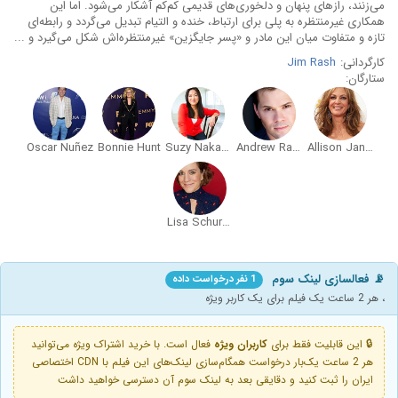
می‌زنند، رازهای پنهان و دلخوری‌های قدیمی کم‌کم آشکار می‌شود. اما این
همکاری غیرمنتظره به پلی برای ارتباط، خنده و التیام تبدیل می‌گردد و رابطه‌ای
تازه و متفاوت میان این مادر و «پسر جایگزین» غیرمنتظره‌اش شکل می‌گیرد و ...
کارگردانی:
Jim Rash
ستارگان:
Oscar Nuñez
Bonnie Hunt
Suzy Nakamura
Andrew Rannells
Allison Janney
Lisa Schurga
📡 فعالسازی لینک سوم
1 نفر درخواست داده
، هر 2 ساعت یک فیلم برای یک کاربر ویژه
🔒 این قابلیت فقط برای
کاربران ویژه
فعال است. با خرید اشتراک ویژه می‌توانید
هر 2 ساعت یک‌بار درخواست همگام‌سازی لینک‌های این فیلم با CDN اختصاصی
ایران را ثبت کنید و دقایقی بعد به لینک سوم آن دسترسی خواهید داشت