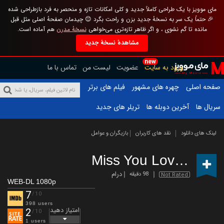
مای موویز با یک طراحی کاملاً جدید و کلی امکانات تازه و منحصر به فرد بازطراحی شده
🎉 حتماً یک سر به نسخهٔ جدید بزن و راحت بگرد 😊 چیدمان صفحهٔ اصلی مثل قبل
مانده تا گم نشوی ، و اگر ظاهر تازه‌تری می‌خواهی
نسخهٔ مدرن
هم آماده است.
مشاهدهٔ نسخهٔ جدید
new
ورود به سایت
عضویت
لیست من
تماس با ما
صفحه اصلی
چهره های مشهور
فیلم های برتر
سریال ها
آخرین دوبله ها
تریلر های جدید
لینک های دانلود
نقد های کاربران
بازیگران و عوامل
Miss You Love You
(
درام
98 دقیقه
Not Rated
WEB-DL 1080p
7
/10
398 users
امتیاز دهید
2
/10
1 users