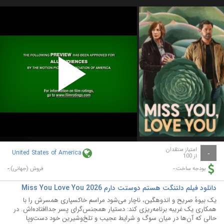
Play
Video
امتیاز منتقدان
United States of America
-
از 100
-
-
بودجه ساخت:
فروش (جهانی):
دانلود فیلم دلتنگت هستم دوستت دارم Miss You Love You 2026
یک بیوهٔ صریح و اندوهگین، ناچار می‌شود مراسم خاکسپاری همسرش را با
همکاری یک غریبه برنامه‌ریزی کند: دستیار همجنس‌گرای پسر جداافتاده‌اش. در
حالی که آن‌ها در میان سوگ و شرایط عجیب و تلخ‌وشیرین خود دست‌وپا