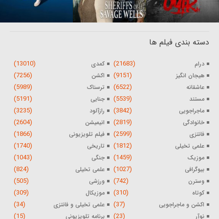
دسته بندی فیلم ها
(13010)
(21683)
درام
کمدی
(7256)
(9151)
هیجان انگیز
اکشن
(5989)
(6522)
عاشقانه
ترسناک
(5191)
(5539)
مستند
جنایی
(3235)
(3842)
ماجراجویی
رازآلود
(2604)
(2819)
خانوادگی
انیمیشن
(1866)
(2599)
فانتزی
فیلم تلویزیونی
(1740)
(1812)
علمی تخیلی
تاریخی
(1043)
(1459)
موزیک
جنگی
(824)
(1027)
بیوگرافی
علمی تخیلی
(505)
(742)
وسترن
ورزشی
(309)
(310)
کوتاه
موزیکال
(34)
(37)
اکشن و ماجراجویی
علمی تخیلی و فانتزی
(15)
(23)
نوآر
برنامه تلویزیونی