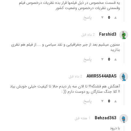
یه قسمت مخصوص در ذیل فیلمها قرار بده نظریات درخصوص فیلم
وقسمتی نظریات درخصوص وضعیت کشور
▲
▼
پاسخ
0
Farshid3
2 ماه قبل
ممنون میشیم بعد از جبر جغرافیایی و نقد سیاسی و ....از فیلم هم نظری
بذارید
▲
▼
پاسخ
0
AMIR5544ABAS
2 ماه قبل
آهنگش هم قشنگه!!! تا الان سه بار دیدم حالا تا کیفیت خیلی خوبش بیاد
!! کلا جنگ ستارگان رو دوست دارم (( :
▲
▼
پاسخ
0
Behzad363
1 هفته قبل
با درود