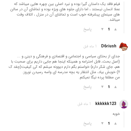
فیلم فاقد یک داستان گیرا بوده و نبرد اصلی بین چهره هایی میباشد که
عملا انسان نیستند ، اما دارای جلوه های ویژه بوده و تماشای آن در سالن
های سینمای پیشرفته خوب است و تماشای آن در منزل ، اتلاف وقت
میباشد.
▲
▼
پاسخ
1
D6riush
1 ماه قبل
جدای از بحثای سیاسی و اجتماعی و اقتصادی و فرهنگی و دینی و ...
(اصل بحث، قابل احترامه و همینکه اینجا هم جایی داریم برای صحبت با
هم، جای شکر داره) خواستم بگم دارم دیوونه میشم که کی کیفیت(چقد ک
!!) خوبش بیاد، مثل انتظار یه بچه مدرسه ای واسه رسیدن نوروز.
من مطلقا پرده نیگا نمیکنم.
▲
▼
پاسخ
1
kkkkkk123
1 ماه قبل
خوبه
▲
▼
پاسخ
1