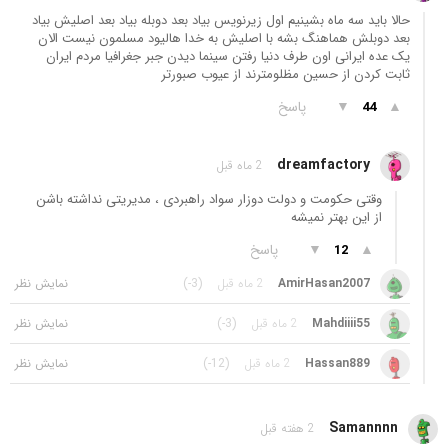
حالا باید سه ماه بشینیم اول زیرنویس بیاد بعد دوبله بیاد بعد اصلیش بیاد
بعد دوبلش هماهنگ بشه با اصلیش به خدا هالیود مسلمون نیست الان
یک عده ایرانی اون طرف دنیا رفتن سینما دیدن جبر جغرافیا مردم ایران
ثابت کردن از حسین مظلومترند از عیوب صبورتر
▲
▼
پاسخ
44
dreamfactory
2 ماه قبل
وقتی حکومت و دولت دوزار سواد راهبردی ، مدیریتی نداشته باشن
از این بهتر نمیشه
▲
▼
پاسخ
12
AmirHasan2007
2 ماه قبل
(-3)
Mahdiiii55
2 ماه قبل
(-3)
Hassan889
2 ماه قبل
(-12)
Samannnn
2 هفته قبل