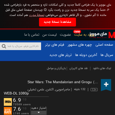
مای موویز با یک طراحی کاملاً جدید و کلی امکانات تازه و منحصر به فرد بازطراحی شده
🎉 حتماً یک سر به نسخهٔ جدید بزن و راحت بگرد 😊 چیدمان صفحهٔ اصلی مثل قبل
مانده تا گم نشوی ، و اگر ظاهر تازه‌تری می‌خواهی
نسخهٔ مدرن
هم آماده است.
مشاهدهٔ نسخهٔ جدید
new
ورود به سایت
عضویت
لیست من
تماس با ما
صفحه اصلی
چهره های مشهور
فیلم های برتر
سریال ها
آخرین دوبله ها
تریلر های جدید
لینک های دانلود
نقد های کاربران
بازیگران و عوامل
Star Wars: The Mandalorian and Grogu
(2026)
ماجراجویی
,
اکشن
,
علمی تخیلی
132 دقیقه
13+
WEB-DL 1080p
6.9
/10
73589 users
امتیاز دهید
7.6
/10
1746 users