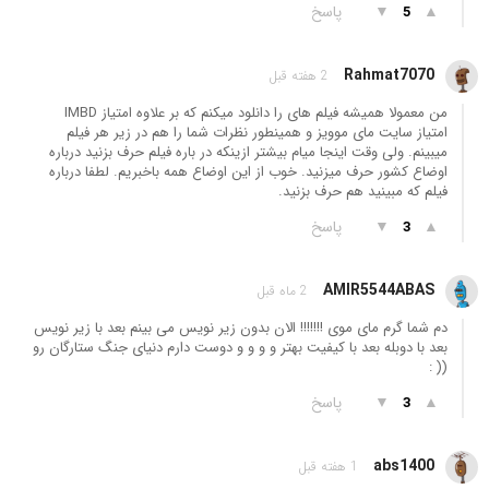
▲
▼
پاسخ
5
Rahmat7070
2 هفته قبل
من معمولا همیشه فیلم های را دانلود میکنم که بر علاوه امتیاز IMBD
امتیاز سایت مای موویز و همینطور نظرات شما را هم در زیر هر فیلم
میبینم. ولی وقت اینجا میام بیشتر ازینکه در باره فیلم حرف بزنید درباره
اوضاع کشور حرف میزنید. خوب از این اوضاع همه باخبریم. لطفا درباره
فیلم که مبینید هم حرف بزنید.
▲
▼
پاسخ
3
AMIR5544ABAS
2 ماه قبل
دم شما گرم مای موی !!!!!!! الان بدون زیر نویس می بینم بعد با زیر نویس
بعد با دوبله بعد با کیفیت بهتر و و و و دوست دارم دنیای جنگ ستارگان رو
(( :
▲
▼
پاسخ
3
abs1400
1 هفته قبل