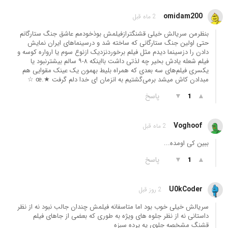
omidam200
2 ماه قبل
بنظرمن سریالش خیلی قشنگترازفیلمش بوذخودمم عاشق جنگ ستارگانم
حتی اولین جنگ ستارگانی که ساخته شد و درسینماهای ایران نمایش
دادن را دزسینما دیدم مثل فیلم برخوردنزدیک ازنوع سوم یا ارواره کوسه و
فیلم شعله یادش بخیر چه لذتی داشت با‌اینکه ۸-۹ سالم بیشترنبود یا
یکسری فیلم‌های سه بعدی که همراه بلیط بهمون یک عینک مقوایی هم
مبدادن کاش میشد برمی‌گشتیم به انزمان !ی خدا دلم گرفت ★.œ ☆
▲
▼
پاسخ
1
Voghoof
2 ماه قبل
ببین کی اومده...
▲
▼
پاسخ
1
U0kCoder
2 روز قبل
سریالش خیلی خوب بود اما متاسفانه فیلمش چندان جالب نبود نه از نظر
داستانی نه از نظر جلوه های ویژه به طوری که بعضی از جاهای فیلم
قشنگ مشخصه جلوی یه پرده سبزه