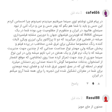
cafe656
2 ماه قبل
در پیام قبلی نوشتم توی سینما میرفتیم میدیدم نمیدونم چرا احساس کردم
این حس و باید با شما هم بگم که بهتر حس و من و درک کنی از نبود
سینمای هالیود در ایران و منظورم از مظلومیت چی بوده شما در یک
سینمای IMAX که قویترین فیلمهای جهان با دوربین مشابه فیلمبرداری
میشه در فضایی قرار میگیرید که دو تا پرژاکتور یکی لیزری ویکی اثبات
کننده رنگ مخصوصا مشکی برای غرق شدن مخاطب در پرده فیلم و
پخش میکنه ولی مهمتر نوع صداست صدایی که از چندین جهت مدیریت
میشه که با یک نرم افزار و یک هدفن در لپ تاپم میشه ولی در این نوع
سینما جوری از چند جهت تمرکز کرده صدا روی تماشاچی که موقع انفجار
از استخوان بدنتات مخصوصا گوش تا دسته صندلی زیر دستتان میلرزد
اونم در لحظه ای که در عمق تصویر غرق شده اید و فضای نیمه دوبعدی
برای شما در مغزتان تشکیل شده این تجربه را برای همه شما آرزو میکنم
در ایران
▲
▼
پاسخ
6
Rasul88
2 ماه قبل
ممنون از مای مویز