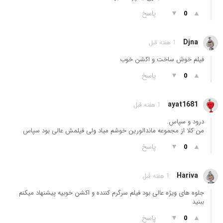
▲
▼
پاسخ
0
Djna
1 هفته قبل
فیلم خوش ساخت و اکشن خوب
▲
▼
پاسخ
0
ayat1681
1 هفته قبل
درود و سپاس.
من کلا از مجموعه ماندالورین خوشم میاد ولی فیلمش عالی بود سپاس
▲
▼
پاسخ
0
Hariva
1 هفته قبل
جلوه های ویژه عالی بود فیلم سرگرم کننده و اکشن خوبیه پیشنهاد میکنم
ببنید
▲
▼
پاسخ
0