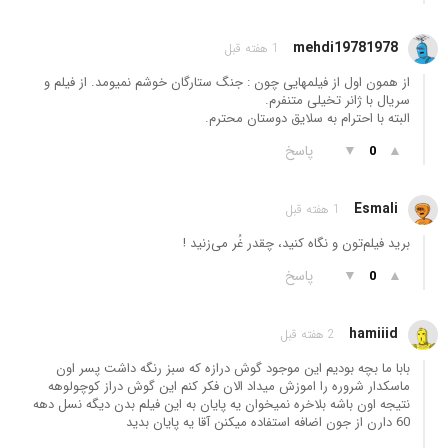
mehdi19781978
1 هفته قبل
از همون اول از فیلمهایی چون : جنگ ستارگان خوشم نمیومد. از فیلم و
سریال با ژانر تخیلی متنفرم.
البته با احترام به سلایق دوستان محترم.
▲
▼
پاسخ
0
Esmali
1 هفته قبل
برید فیلم‌تون و نگاه کنید، چقدر غُر می‌زنید !
▲
▼
پاسخ
0
hamiiid
2 هفته قبل
بابا ما بچه بودیم این موجود گوش درازه که سبز رنگه داشت پسر اون
ماسکدار شروره را اموزش میداد الان فکر کنم این گوش دراز کوچولوهه
نتیجه اون باشه بلاخره نمیخوان یه پایان به این فیلم بدن دیگه نسل دهه
60 دارن از جون اضافه استفاده میکنن آقا یه پایان بدید