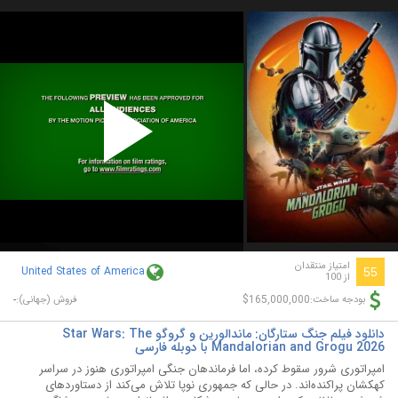
Play
Video
امتیاز منتقدان
United States of America
55
از 100
-
$165,000,000
بودجه ساخت:
فروش (جهانی):
دانلود فیلم جنگ ستارگان: ماندالورین و گروگو Star Wars: The
Mandalorian and Grogu 2026 با دوبله فارسی
امپراتوری شرور سقوط کرده، اما فرماندهان جنگی امپراتوری هنوز در سراسر
کهکشان پراکنده‌اند. در حالی که جمهوری نوپا تلاش می‌کند از دستاوردهای