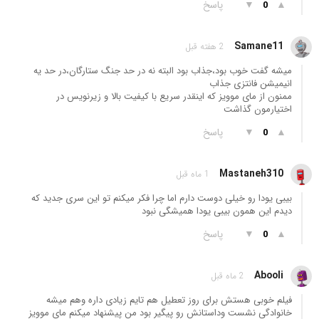
▲
▼
پاسخ
0
Samane11
2 هفته قبل
میشه گفت خوب بود،جذاب بود البته نه در حد جنگ ستارگان،در حد یه
انیمیشن فانتزی جذاب
ممنون از مای موویز که اینقدر سریع با کیفیت بالا و زیرنویس در
اختیارمون گذاشت
▲
▼
پاسخ
0
Mastaneh310
1 ماه قبل
بیبی یودا رو خیلی دوست دارم اما چرا فکر میکنم تو این سری جدید که
دیدم این همون بیبی یودا همیشگی نبود
▲
▼
پاسخ
0
Abooli
2 ماه قبل
فیلم خوبی هستش برای روز تعطیل هم تایم زیادی داره وهم میشه
خانوادگی نشست وداستانش رو پیگیر بود من پیشنهاد میکنم مای موویز