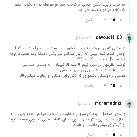
کم چرت و پرت بگین. کسی مزخرفات شما رو حوصله نداره بخونه. فقط
یک کلام در مورد فیلم نظر بدین
▲
▼
پاسخ
16
davoudi1100
2 هفته قبل
دوستانی که در مورد بقیه دنیا و کشور و سیاست و ... حرف زدن ، اکثرا
اومدن اینجا فیلم ببینن که ازین مسائل دور بشن ، دیگه باید همینجارم به
گند مسائل سیاسی بکشید ؟؟؟
نوشته نظرتون در مورد فیلم !!! فیلم آقا فیییلم !! نه مسائل سیاسی !!!!
لطفا رعایت کنید هرچیزی در جای خودش !!
ممنون از دوستان باشعوری که قانون این مکان رو رعایت میکنن !!!؛
▲
▼
پاسخ
10
mohamadnzr
2 ماه قبل
واژه ی "متعادل" رو برای سریال مندلورین انتخاب میکنم . همه چیزش به
اندازه بود ، چیزی دلتو نمیزد، توی دنیای کاملا تخیلی، هیچی عجیب نبود
.و گروگو ی دوس داشتنی و بامزه....
▲
▼
پاسخ
8