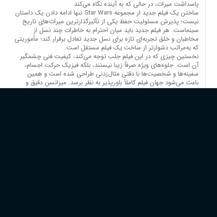
پاسداشت میراث، در حالی که به آینده نگاه می‌کند
ساختن یک فیلم جدید از مجموعه Star Wars تنها ادامه دادن یک داستان
نیست؛ پذیرش مسئولیت حفظ یکی از تأثیرگذارترین میراث‌های تاریخ
سینماست. هر فیلم جدید باید میان احترام به خاطرات چند نسل از
مخاطبان و خلق تجربه‌ای تازه برای نسل جدید تعادل برقرار کند؛ مأموریتی
که به‌مراتب دشوارتر از ساخت یک فیلم مستقل است.
نخستین چیزی که در این فیلم جلب توجه می‌کند، کیفیت فنی چشمگیر
آن است. جلوه‌های ویژه صرفاً زیبا نیستند، بلکه فیزیک حرکت اجسام،
سفینه‌ها و شخصیت‌ها با دقتی مثال‌زدنی طراحی شده است و همین
باعث می‌شود جهان فیلم کاملاً باورپذیر به نظر برسد. میزانسن دقیق و
فیلمبرداری هوشمندانه نیز همواره در خدمت روایت هستند؛ دوربین نه
برای خودنمایی، بلکه برای آن حرکت می‌کند که مخاطب هم شکوه صحنه
را درک کند و هم بدون سردرگمی داستان را دنبال کند. طراحی صدا،
صداگذاری و موسیقی نیز در بالاترین سطح حرفه‌ای قرار دارند و احساس
هر سکانس را به‌خوبی تقویت می‌کنند. با این حال، از نگاه یک مخاطب
قدیمی، هرچند موسیقی هویت مستقلی و ارزشمند دارد، اما به اندازه
تم‌های ماندگار گذشته، بار هویتی Star Wars را با خود حمل نمی‌کند.
یکی از ارزشمندترین تصمیم‌های فیلم، وفاداری به عناصر آشنای این جهان
است. طراحی لباس‌ها، سفینه‌ها، تجهیزات و فضای کلی همچنان حس
کلاسیک Star Wars را زنده نگه می‌دارند و نشان می‌دهند سازندگان
اهمیت خاطرات بصری مخاطبان قدیمی را به‌خوبی درک کرده‌اند. در عین
حال، فیلم تا حد زیادی به‌عنوان اثری مستقل نیز عمل می‌کند و حتی برای
کسانی که آشنایی کاملی با این مجموعه ندارند، قابل‌دنبال‌کردن و
سرگرم‌کننده است.
از نظر ساختار، فیلم عملاً در دو فاز روایت می‌شود. فاز نخست، به‌تنهایی