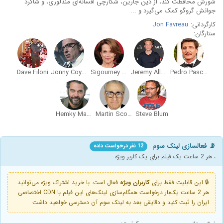
شورش محافظت کند، از دین جارین، شکارچی افسانه‌ای مندلوری، و شاگرد
جوانش گروگو کمک می‌گیرد و ...
کارگردانی:
Jon Favreau
ستارگان:
Dave Filoni
Jonny Coyne
Sigourney Weaver
Jeremy Allen White
Pedro Pascal
Hemky Madera
Martin Scorsese
Steve Blum
📡 فعالسازی لینک سوم
12 نفر درخواست داده
، هر 2 ساعت یک فیلم برای یک کاربر ویژه
🔒 این قابلیت فقط برای
کاربران ویژه
فعال است. با خرید اشتراک ویژه می‌توانید
هر 2 ساعت یک‌بار درخواست همگام‌سازی لینک‌های این فیلم با CDN اختصاصی
ایران را ثبت کنید و دقایقی بعد به لینک سوم آن دسترسی خواهید داشت